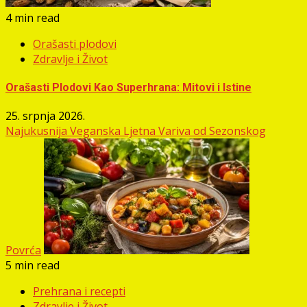
4 min read
Orašasti plodovi
Zdravlje i Život
Orašasti Plodovi Kao Superhrana: Mitovi i Istine
25. srpnja 2026.
Najukusnija Veganska Ljetna Variva od Sezonskog
Povrća
5 min read
Prehrana i recepti
Zdravlje i Život