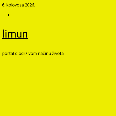
Skip
6. kolovoza 2026.
to
Facebook
content
limun
portal o održivom načinu života