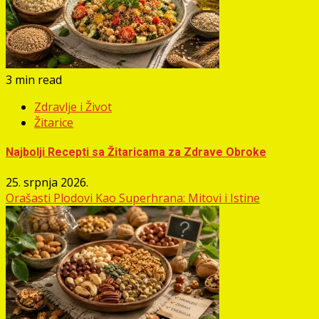
3 min read
Zdravlje i Život
Žitarice
Najbolji Recepti sa Žitaricama za Zdrave Obroke
25. srpnja 2026.
Orašasti Plodovi Kao Superhrana: Mitovi i Istine