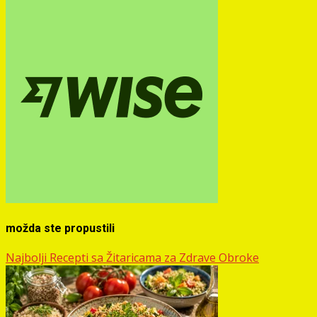
možda ste propustili
Najbolji Recepti sa Žitaricama za Zdrave Obroke