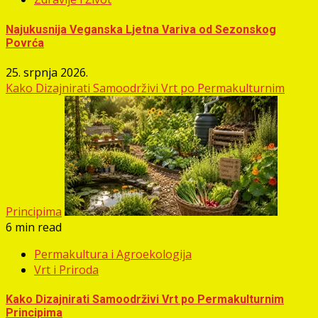
Najukusnija Veganska Ljetna Variva od Sezonskog
Povrća
25. srpnja 2026.
Kako Dizajnirati Samoodrživi Vrt po Permakulturnim
Principima
6 min read
Permakultura i Agroekologija
Vrt i Priroda
Kako Dizajnirati Samoodrživi Vrt po Permakulturnim
Principima