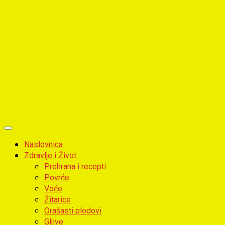
Primary
Menu
Naslovnica
Zdravlje i Život
Prehrana i recepti
Povrće
Voće
Žitarice
Orašasti plodovi
Gljive