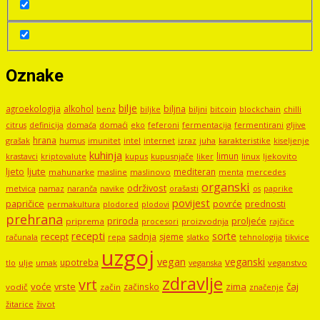
Oznake
bilje
agroekologija
alkohol
biljna
benz
biljni
bitcoin
blockchain
chilli
biljke
domaći
eko
gljive
citrus
definicija
domaća
feferoni
fermentacija
fermentirani
hrana
grašak
imunitet
intel
internet
izraz
juha
karakteristike
humus
kiseljenje
kuhinja
limun
kupus
kupusnjače
liker
linux
ljekovito
krastavci
kriptovalute
ljute
ljeto
mediteran
mahunarke
masline
maslinovo
mercedes
menta
organski
održivost
metvica
namaz
navike
orašasti
naranča
os
paprike
povijest
papričice
povrće
prednosti
permakultura
plodored
plodovi
prehrana
proljeće
priroda
priprema
procesori
proizvodnja
rajčice
recepti
sorte
recept
sadnja
sjeme
računala
repa
slatko
tehnologija
tikvice
uzgoj
vegan
veganski
upotreba
tlo
ulje
umak
veganstvo
veganska
zdravlje
vrt
voće
vrste
zima
čaj
začinsko
vodič
začin
značenje
žitarice
život