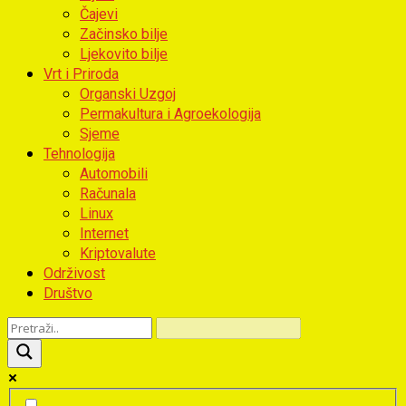
Čajevi
Začinsko bilje
Ljekovito bilje
Vrt i Priroda
Organski Uzgoj
Permakultura i Agroekologija
Sjeme
Tehnologija
Automobili
Računala
Linux
Internet
Kriptovalute
Održivost
Društvo