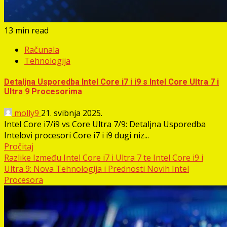
13 min read
Računala
Tehnologija
Detaljna Usporedba Intel Core i7 i i9 s Intel Core Ultra 7 i
Ultra 9 Procesorima
molly9
21. svibnja 2025.
Intel Core i7/i9 vs Core Ultra 7/9: Detaljna Usporedba
Intelovi procesori Core i7 i i9 dugi niz...
Pročitaj
Razlike Između Intel Core i7 i Ultra 7 te Intel Core i9 i
Ultra 9: Nova Tehnologija i Prednosti Novih Intel
Procesora