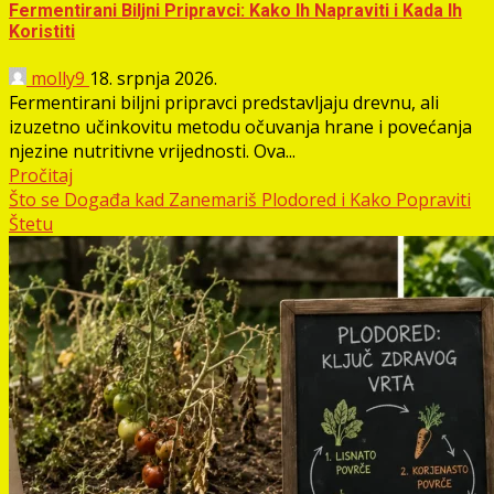
Fermentirani Biljni Pripravci: Kako Ih Napraviti i Kada Ih
Koristiti
molly9
18. srpnja 2026.
Fermentirani biljni pripravci predstavljaju drevnu, ali
izuzetno učinkovitu metodu očuvanja hrane i povećanja
njezine nutritivne vrijednosti. Ova...
Pročitaj
Što se Događa kad Zanemariš Plodored i Kako Popraviti
Štetu