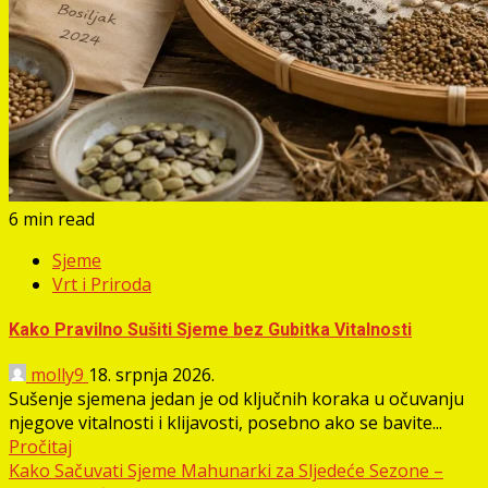
6 min read
Sjeme
Vrt i Priroda
Kako Pravilno Sušiti Sjeme bez Gubitka Vitalnosti
molly9
18. srpnja 2026.
Sušenje sjemena jedan je od ključnih koraka u očuvanju
njegove vitalnosti i klijavosti, posebno ako se bavite...
Pročitaj
Kako Sačuvati Sjeme Mahunarki za Sljedeće Sezone –