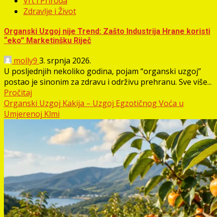
Vrt i Priroda
Zdravlje i Život
Organski Uzgoj nije Trend: Zašto Industrija Hrane koristi
“eko” Marketinšku Riječ
molly9
3. srpnja 2026.
U posljednjih nekoliko godina, pojam “organski uzgoj”
postao je sinonim za zdravu i održivu prehranu. Sve više...
Pročitaj
Organski Uzgoj Kakija – Uzgoj Egzotičnog Voća u
Umjerenoj Klmi