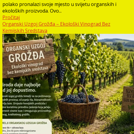
polako pronalazi svoje mjesto u svijetu organskih i
ekoloških proizvoda. Ovo...
Pročitaj
Organski Uzgoj Grožđa – Ekološki Vinograd Bez
Kemijskih Sredstava