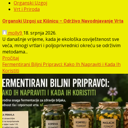
Organski Uzgoj
Vrt i Priroda
Organski Uzgoj uz Kišnicu – Održivo Navodnjavanje Vrta
molly9
18. srpnja 2026.
U današnje vrijeme, kada je ekološka osviještenost sve
veća, mnogi vrtlari i poljoprivrednici okreću se održivim
metodama...
Pročitaj
Fermentirani Biljni Pripravci: Kako Ih Napraviti i Kada Ih
Koristiti