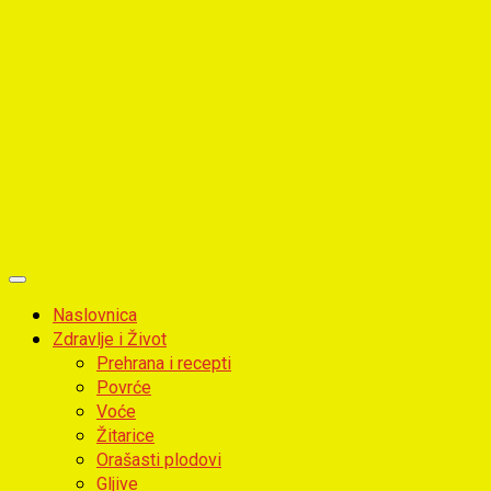
Primary
Menu
Naslovnica
Zdravlje i Život
Prehrana i recepti
Povrće
Voće
Žitarice
Orašasti plodovi
Gljive