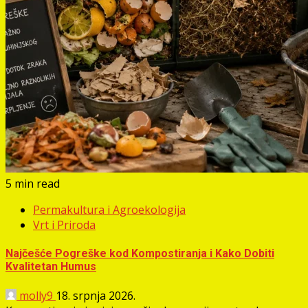
5 min read
Permakultura i Agroekologija
Vrt i Priroda
Najčešće Pogreške kod Kompostiranja i Kako Dobiti
Kvalitetan Humus
molly9
18. srpnja 2026.