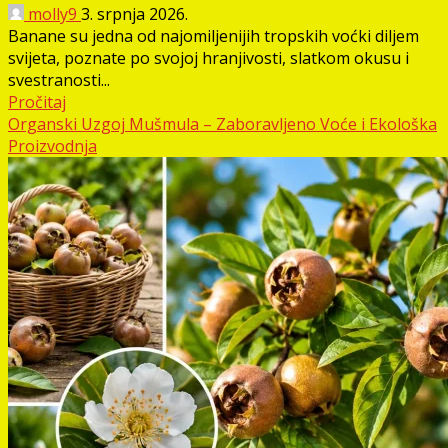
molly9
3. srpnja 2026.
Banane su jedna od najomiljenijih tropskih voćki diljem
svijeta, poznate po svojoj hranjivosti, slatkom okusu i
svestranosti...
Pročitaj
Organski Uzgoj Mušmula – Zaboravljeno Voće i Ekološka
Proizvodnja