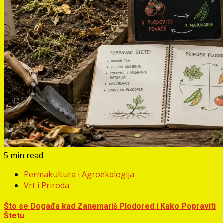
5 min read
Permakultura i Agroekologija
Vrt i Priroda
Što se Događa kad Zanemariš Plodored i Kako Popraviti
Štetu