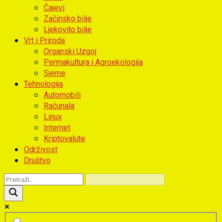
Čajevi
Začinsko bilje
Ljekovito bilje
Vrt i Priroda
Organski Uzgoj
Permakultura i Agroekologija
Sjeme
Tehnologija
Automobili
Računala
Linux
Internet
Kriptovalute
Održivost
Društvo