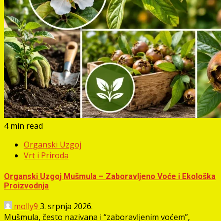
4 min read
Organski Uzgoj
Vrt i Priroda
Organski Uzgoj Mušmula – Zaboravljeno Voće i Ekološka
Proizvodnja
molly9
3. srpnja 2026.
Mušmula, često nazivana i “zaboravljenim voćem”,