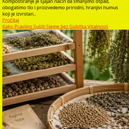
Kompostiranje je sjajan način da smanjimo otpad,
obogatimo tlo i proizvedemo prirodni, hranjivi humus
koji je izvrstan...
Pročitaj
Kako Pravilno Sušiti Sjeme bez Gubitka Vitalnosti