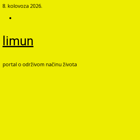
Skip
8. kolovoza 2026.
to
Facebook
content
limun
portal o održivom načinu života