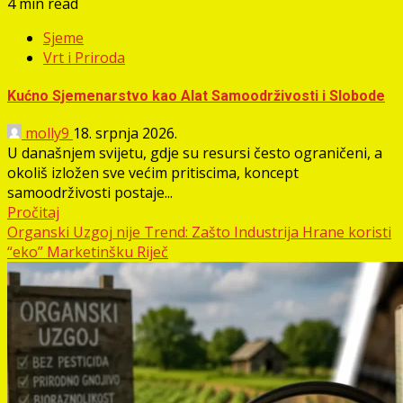
4 min read
Sjeme
Vrt i Priroda
Kućno Sjemenarstvo kao Alat Samoodrživosti i Slobode
molly9
18. srpnja 2026.
U današnjem svijetu, gdje su resursi često ograničeni, a
okoliš izložen sve većim pritiscima, koncept
samoodrživosti postaje...
Pročitaj
Organski Uzgoj nije Trend: Zašto Industrija Hrane koristi
“eko” Marketinšku Riječ