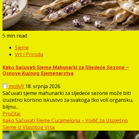
5 min read
Sjeme
Vrt i Priroda
Kako Sačuvati Sjeme Mahunarki za Sljedeće Sezone –
Osnove Kućnog Sjemenarstva
molly9
18. srpnja 2026.
Sačuvati sjeme mahunarki za sljedeće sezone može biti
izuzetno korisno iskustvo za svakoga tko voli organsku,
biljnu...
Pročitaj
Kako Sačuvati Sjeme Cucamelona – Vodič za Uspješno
Sjeme iz Vlastitog Vrta