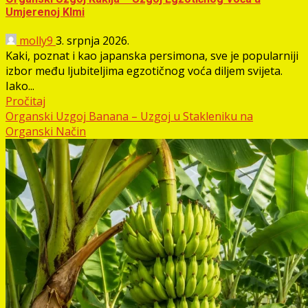
Umjerenoj Klmi
molly9
3. srpnja 2026.
Kaki, poznat i kao japanska persimona, sve je popularniji
izbor među ljubiteljima egzotičnog voća diljem svijeta.
Iako...
Pročitaj
Organski Uzgoj Banana – Uzgoj u Stakleniku na
Organski Način