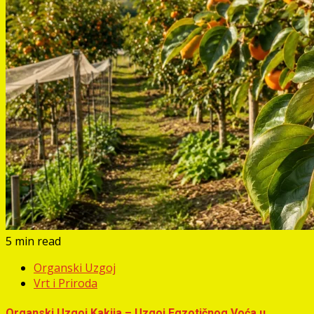
5 min read
Organski Uzgoj
Vrt i Priroda
Organski Uzgoj Kakija – Uzgoj Egzotičnog Voća u