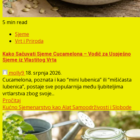
5 min read
Sjeme
Vrt i Priroda
Kako Sačuvati Sjeme Cucamelona – Vodič za Uspješno
Sjeme iz Vlastitog Vrta
molly9
18. srpnja 2026.
Cucamelona, poznata i kao “mini lubenica” ili “mišićasta
lubenica”, postaje sve popularnija među ljubiteljima
vrtlarstva zbog svoje...
Pročitaj
Kućno Sjemenarstvo kao Alat Samoodrživosti i Slobode