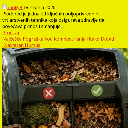
molly9
18. srpnja 2026.
Plodored je jedna od ključnih poljoprivrednih i
vrtlarstvenih tehnika koja osigurava zdravlje tla,
povećava prinos i smanjuje...
Pročitaj
Najčešće Pogreške kod Kompostiranja i Kako Dobiti
Kvalitetan Humus