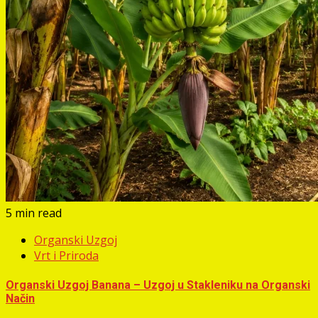
5 min read
Organski Uzgoj
Vrt i Priroda
Organski Uzgoj Banana – Uzgoj u Stakleniku na Organski
Način