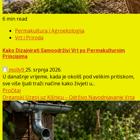
6 min read
Permakultura i Agroekologija
Vrt i Priroda
Kako Dizajnirati Samoodrživi Vrt po Permakulturnim
Principima
molly9
25. srpnja 2026.
U današnje vrijeme, kada je okoliš pod velikim pritiskom,
sve više ljudi traži načine kako živjeti u...
Pročitaj
Organski Uzgoj uz Kišnicu – Održivo Navodnjavanje Vrta