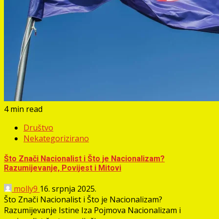
4 min read
Društvo
Nekategorizirano
Što Znači Nacionalist i Što je Nacionalizam?
Razumijevanje, Povijest i Mitovi
molly9
16. srpnja 2025.
Što Znači Nacionalist i Što je Nacionalizam?
Razumijevanje Istine Iza Pojmova Nacionalizam i