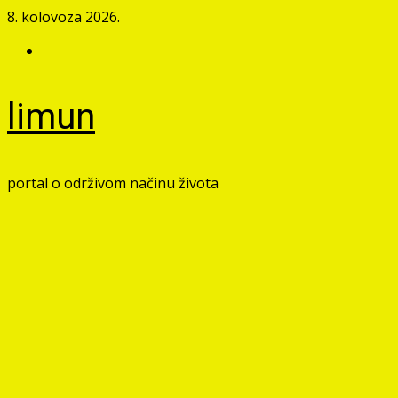
Skip
8. kolovoza 2026.
to
Facebook
content
limun
portal o održivom načinu života