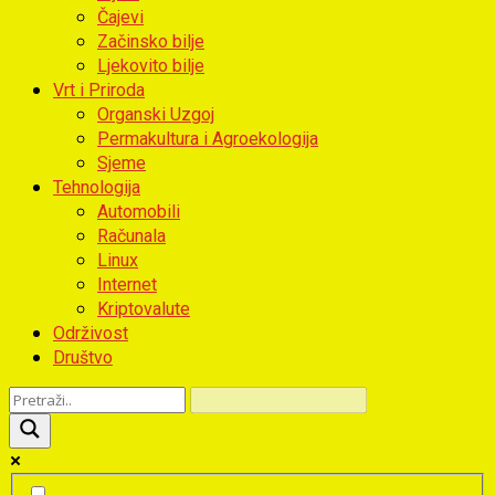
Čajevi
Začinsko bilje
Ljekovito bilje
Vrt i Priroda
Organski Uzgoj
Permakultura i Agroekologija
Sjeme
Tehnologija
Automobili
Računala
Linux
Internet
Kriptovalute
Održivost
Društvo