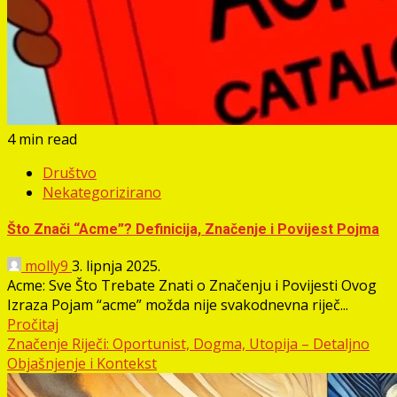
4 min read
Društvo
Nekategorizirano
Što Znači “Acme”? Definicija, Značenje i Povijest Pojma
molly9
3. lipnja 2025.
Acme: Sve Što Trebate Znati o Značenju i Povijesti Ovog
Izraza Pojam “acme” možda nije svakodnevna riječ...
Pročitaj
Značenje Riječi: Oportunist, Dogma, Utopija – Detaljno
Objašnjenje i Kontekst