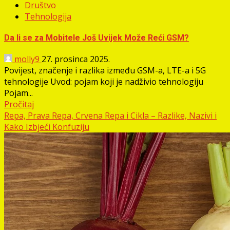
Društvo
Tehnologija
Da li se za Mobitele Još Uvijek Može Reći GSM?
molly9
27. prosinca 2025.
Povijest, značenje i razlika između GSM-a, LTE-a i 5G
tehnologije Uvod: pojam koji je nadživio tehnologiju
Pojam...
Pročitaj
Repa, Prava Repa, Crvena Repa i Cikla – Razlike, Nazivi i
Kako Izbjeći Konfuziju