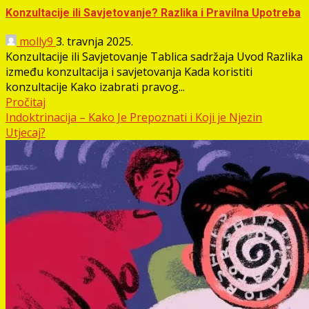
Konzultacije ili Savjetovanje? Razlika i Pravilna Upotreba
molly9
3. travnja 2025.
Konzultacije ili Savjetovanje Tablica sadržaja Uvod Razlika
između konzultacija i savjetovanja Kada koristiti
konzultacije Kako izabrati pravog...
Pročitaj
Indoktrinacija – Kako Je Prepoznati i Koji je Njezin
Utjecaj?