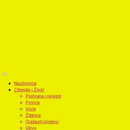
Primary
Menu
Naslovnica
Zdravlje i Život
Prehrana i recepti
Povrće
Voće
Žitarice
Orašasti plodovi
Gljive