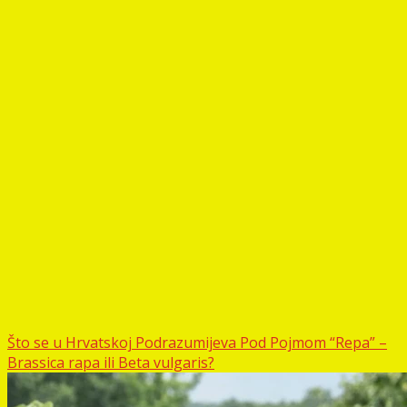
Što se u Hrvatskoj Podrazumijeva Pod Pojmom “Repa” –
Brassica rapa ili Beta vulgaris?