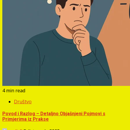
4 min read
Društvo
Povod i Razlog – Detaljno Objašnjeni Pojmovi s
Primjerima iz Prakse