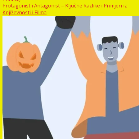
Protagonist i Antagonist – Ključne Razlike i Primjeri iz
Književnosti i Filma