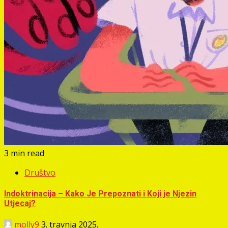
3 min read
Društvo
Indoktrinacija – Kako Je Prepoznati i Koji je Njezin
Utjecaj?
molly9
3. travnja 2025.