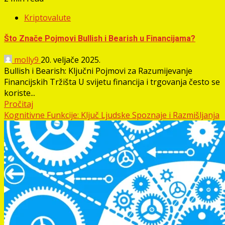
Kriptovalute
Što Znače Pojmovi Bullish i Bearish u Financijama?
molly9
20. veljače 2025.
Bullish i Bearish: Ključni Pojmovi za Razumijevanje
Financijskih Tržišta U svijetu financija i trgovanja često se
koriste...
Pročitaj
Kognitivne Funkcije: Ključ Ljudske Spoznaje i Razmišljanja