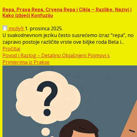
Repa, Prava Repa, Crvena Repa i Cikla – Razlike, Nazivi i
Kako Izbjeći Konfuziju
molly9
1. prosinca 2025.
U svakodnevnom jeziku često susrećemo izraz “repa”, no
zapravo postoje različite vrste ove biljke roda Beta i...
Pročitaj
Povod i Razlog – Detaljno Objašnjeni Pojmovi s
Primjerima iz Prakse