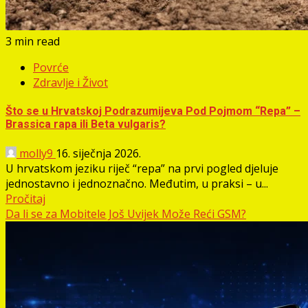
3 min read
Povrće
Zdravlje i Život
Što se u Hrvatskoj Podrazumijeva Pod Pojmom “Repa” –
Brassica rapa ili Beta vulgaris?
molly9
16. siječnja 2026.
U hrvatskom jeziku riječ “repa” na prvi pogled djeluje
jednostavno i jednoznačno. Međutim, u praksi – u...
Pročitaj
Da li se za Mobitele Još Uvijek Može Reći GSM?