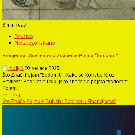
3 min read
Društvo
Nekategorizirano
Povijesno i Suvremeno Značenje Pojma “Sodomit”
molly9
20. veljače 2025.
Što Znači Pojam “Sodomit” i Kako se Koristio Kroz
Povijest? Podrijetlo i biblijsko značenje pojma “sodomit”
Pojam...
Pročitaj
Što Znače Pojmovi Bullish i Bearish u Financijama?