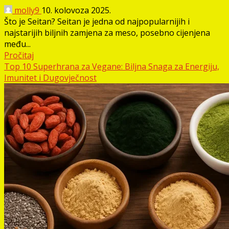
molly9
10. kolovoza 2025.
Što je Seitan? Seitan je jedna od najpopularnijih i
najstarijih biljnih zamjena za meso, posebno cijenjena
među...
Pročitaj
Top 10 Superhrana za Vegane: Biljna Snaga za Energiju,
Imunitet i Dugovječnost