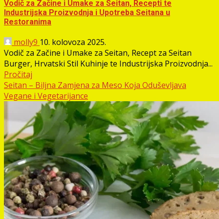
Vodič za Začine i Umake za Seitan, Recepti te
Industrijska Proizvodnja i Upotreba Seitana u
Restoranima
molly9
10. kolovoza 2025.
Vodič za Začine i Umake za Seitan, Recept za Seitan
Burger, Hrvatski Stil Kuhinje te Industrijska Proizvodnja...
Pročitaj
Seitan – Biljna Zamjena za Meso Koja Oduševljava
Vegane i Vegetarijance