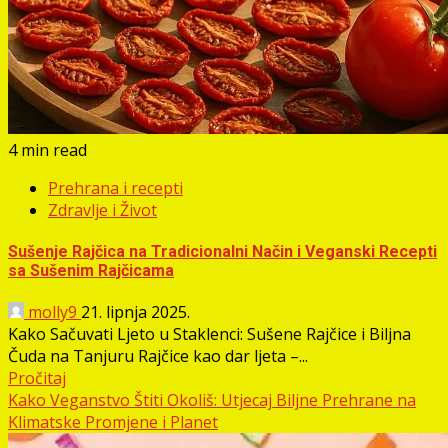
4 min read
Prehrana i recepti
Zdravlje i Život
Sušenje Rajčica na Tradicionalni Način i Veganski Recepti
sa Sušenim Rajčicama
molly9
21. lipnja 2025.
Kako Sačuvati Ljeto u Staklenci: Sušene Rajčice i Biljna
Čuda na Tanjuru Rajčice kao dar ljeta –...
Pročitaj
Kako Veganstvo Štiti Okoliš: Utjecaj Biljne Prehrane na
Klimatske Promjene i Planet