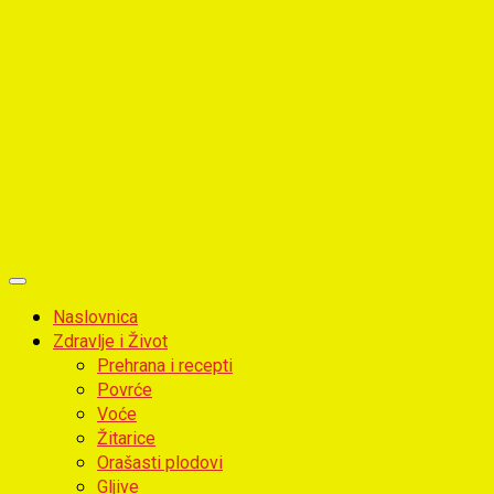
Primary
Menu
Naslovnica
Zdravlje i Život
Prehrana i recepti
Povrće
Voće
Žitarice
Orašasti plodovi
Gljive