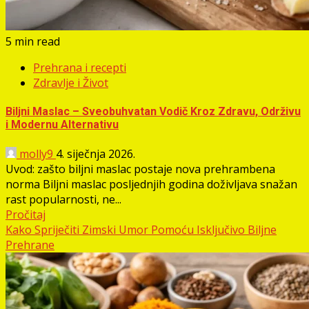
5 min read
Prehrana i recepti
Zdravlje i Život
Biljni Maslac – Sveobuhvatan Vodič Kroz Zdravu, Održivu
i Modernu Alternativu
molly9
4. siječnja 2026.
Uvod: zašto biljni maslac postaje nova prehrambena
norma Biljni maslac posljednjih godina doživljava snažan
rast popularnosti, ne...
Pročitaj
Kako Spriječiti Zimski Umor Pomoću Isključivo Biljne
Prehrane