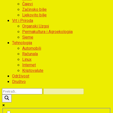
Čajevi
Začinsko bilje
Ljekovito bilje
Vrt i Priroda
Organski Uzgoj
Permakultura i Agroekologija
Sjeme
Tehnologija
Automobili
Računala
Linux
Internet
Kriptovalute
Održivost
Društvo