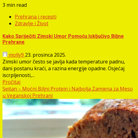
3 min read
Prehrana i recepti
Zdravlje i Život
Kako Spriječiti Zimski Umor Pomoću Isključivo Biljne
Prehrane
molly9
23. prosinca 2025.
Zimski umor često se javlja kada temperature padnu,
dani postanu kraći, a razina energije opadne. Osjećaj
iscrpljenosti,...
Pročitaj
Seitan – Moćni Biljni Protein i Najbolja Zamjena za Meso
u Veganskoj Prehrani