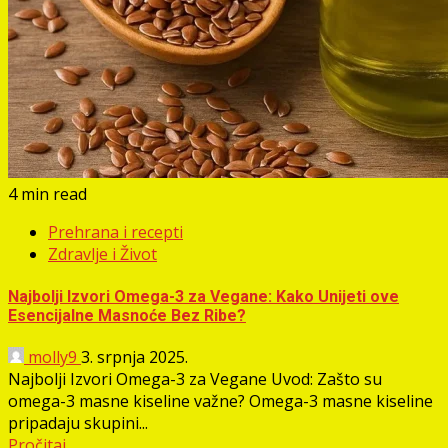
4 min read
Prehrana i recepti
Zdravlje i Život
Najbolji Izvori Omega-3 za Vegane: Kako Unijeti ove
Esencijalne Masnoće Bez Ribe?
molly9
3. srpnja 2025.
Najbolji Izvori Omega-3 za Vegane Uvod: Zašto su
omega-3 masne kiseline važne? Omega-3 masne kiseline
pripadaju skupini...
Pročitaj