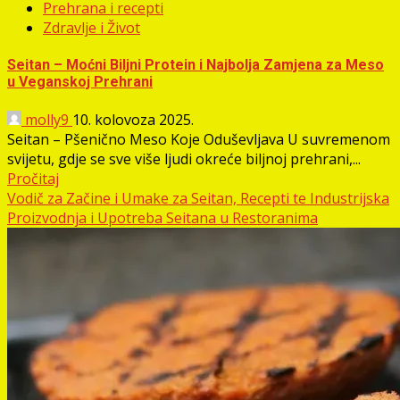
Prehrana i recepti
Zdravlje i Život
Seitan – Moćni Biljni Protein i Najbolja Zamjena za Meso
u Veganskoj Prehrani
molly9
10. kolovoza 2025.
Seitan – Pšenično Meso Koje Oduševljava U suvremenom
svijetu, gdje se sve više ljudi okreće biljnoj prehrani,...
Pročitaj
Vodič za Začine i Umake za Seitan, Recepti te Industrijska
Proizvodnja i Upotreba Seitana u Restoranima