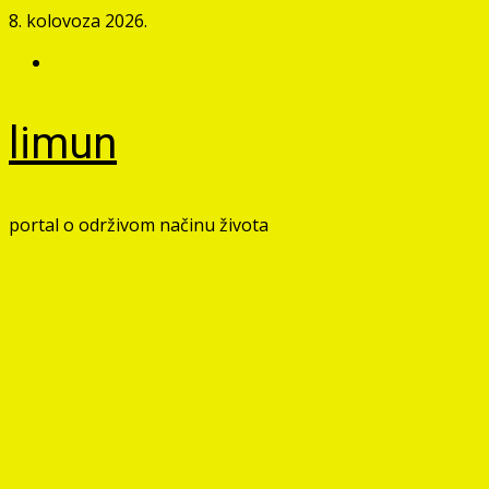
Skip
8. kolovoza 2026.
to
Facebook
content
limun
portal o održivom načinu života