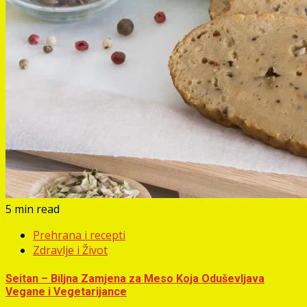
5 min read
Prehrana i recepti
Zdravlje i Život
Seitan – Biljna Zamjena za Meso Koja Oduševljava
Vegane i Vegetarijance