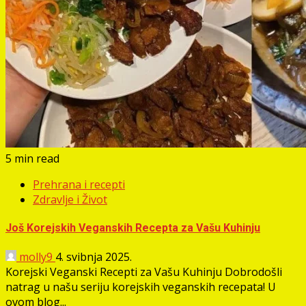
5 min read
Prehrana i recepti
Zdravlje i Život
Još Korejskih Veganskih Recepta za Vašu Kuhinju
molly9
4. svibnja 2025.
Korejski Veganski Recepti za Vašu Kuhinju Dobrodošli
natrag u našu seriju korejskih veganskih recepata! U
ovom blog...