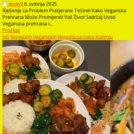
molly9
6. svibnja 2025.
Rješenje za Problem Pretjerane Težine! Kako Veganska
Prehrana Može Promijeniti Vaš Život Sadržaj Uvod
Veganska prehrana i...
Pročitaj
Još Korejskih Veganskih Recepta za Vašu Kuhinju