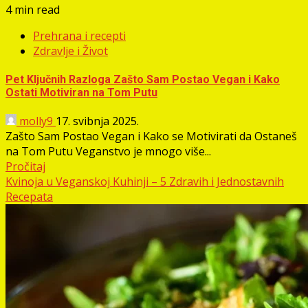
4 min read
Prehrana i recepti
Zdravlje i Život
Pet Ključnih Razloga Zašto Sam Postao Vegan i Kako
Ostati Motiviran na Tom Putu
molly9
17. svibnja 2025.
Zašto Sam Postao Vegan i Kako se Motivirati da Ostaneš
na Tom Putu Veganstvo je mnogo više...
Pročitaj
Kvinoja u Veganskoj Kuhinji – 5 Zdravih i Jednostavnih
Recepata