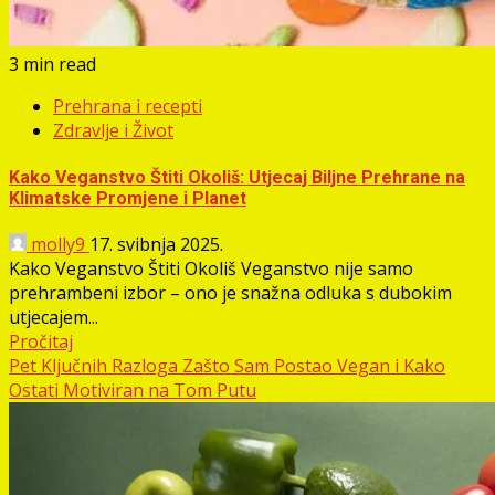
3 min read
Prehrana i recepti
Zdravlje i Život
Kako Veganstvo Štiti Okoliš: Utjecaj Biljne Prehrane na
Klimatske Promjene i Planet
molly9
17. svibnja 2025.
Kako Veganstvo Štiti Okoliš Veganstvo nije samo
prehrambeni izbor – ono je snažna odluka s dubokim
utjecajem...
Pročitaj
Pet Ključnih Razloga Zašto Sam Postao Vegan i Kako
Ostati Motiviran na Tom Putu