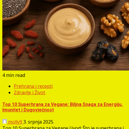
4 min read
Prehrana i recepti
Zdravlje i Život
Top 10 Superhrana za Vegane: Biljna Snaga za Energiju,
Imunitet i Dugovječnost
molly9
3. srpnja 2025.
Top 10 Superhrana za Vegane Uvod: Što je superhrana i