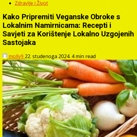
Zdravlje i Život
Kako Pripremiti Veganske Obroke s
Lokalnim Namirnicama: Recepti i
Savjeti za Korištenje Lokalno Uzgojenih
Sastojaka
molly9
22. studenoga 2024.
4 min read