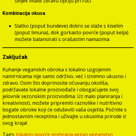
uvijek imate zdravu opciju pri ruci.
Kombinacija okusa
Slatko (poput bundeve) dobro se slaže s kiselim
(poput limuna), dok gorkasto povrće (poput kelja)
možete balansirati s orašastim namazima.
Zaključak
Kuhanje veganskih obroka s lokalno uzgojenim
namirnicama nije samo održivo, već i iznimno ukusno i
zdravo. Osim što doprinosite očuvanju okoliša,
podržavate lokalne proizvođače i obogaćujete svoj
jelovnik sezonskim proizvodima. Uz malo planiranja i
kreativnosti, možete pripremiti raznolike i nutritivno
bogate obroke koji će oduševiti vaša osjetila. Počnite s
jednostavnim receptima i uživajte u okusima prirode iz
svog kraja!
Tags:
lokalno
povrće
prehrana
vegan
veganstvo