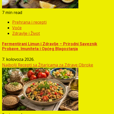
7 min read
Prehrana i recepti
Voće
Zdravlje i Život
Fermentirani Limun i Zdravlje – Prirodni Saveznik
Probave, Imuniteta i Općeg Blagostanja
7. kolovoza 2026.
Najbolji Recepti sa Žitaricama za Zdrave Obroke