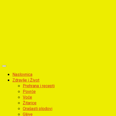
Primary
Menu
Naslovnica
Zdravlje i Život
Prehrana i recepti
Povrće
Voće
Žitarice
Orašasti plodovi
Gljive