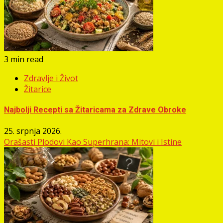
3 min read
Zdravlje i Život
Žitarice
Najbolji Recepti sa Žitaricama za Zdrave Obroke
25. srpnja 2026.
Orašasti Plodovi Kao Superhrana: Mitovi i Istine