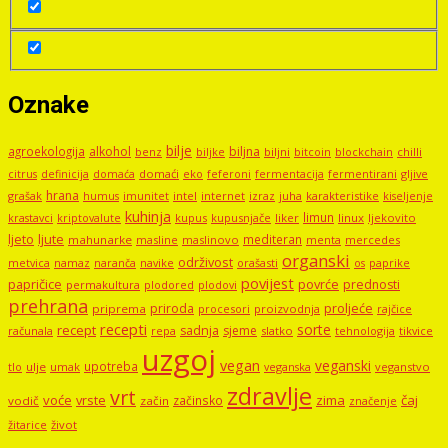
Oznake
bilje
agroekologija
alkohol
biljna
benz
biljni
bitcoin
blockchain
chilli
biljke
domaći
eko
gljive
citrus
definicija
domaća
feferoni
fermentacija
fermentirani
hrana
grašak
imunitet
intel
internet
izraz
juha
karakteristike
humus
kiseljenje
kuhinja
limun
kupus
kupusnjače
liker
linux
ljekovito
krastavci
kriptovalute
ljute
ljeto
mediteran
mahunarke
masline
maslinovo
mercedes
menta
organski
održivost
metvica
namaz
navike
orašasti
naranča
os
paprike
povijest
papričice
povrće
prednosti
permakultura
plodored
plodovi
prehrana
proljeće
priroda
priprema
procesori
proizvodnja
rajčice
recepti
sorte
recept
sadnja
sjeme
računala
repa
slatko
tehnologija
tikvice
uzgoj
vegan
veganski
upotreba
tlo
ulje
umak
veganstvo
veganska
zdravlje
vrt
voće
vrste
zima
čaj
začinsko
vodič
začin
značenje
žitarice
život