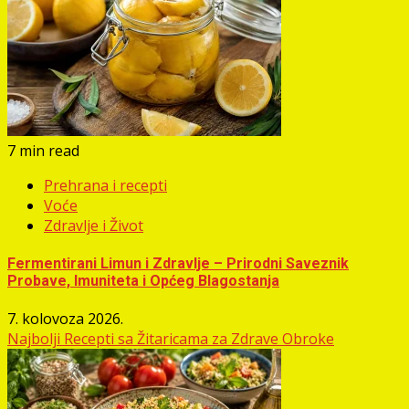
7 min read
Prehrana i recepti
Voće
Zdravlje i Život
Fermentirani Limun i Zdravlje – Prirodni Saveznik
Probave, Imuniteta i Općeg Blagostanja
7. kolovoza 2026.
Najbolji Recepti sa Žitaricama za Zdrave Obroke