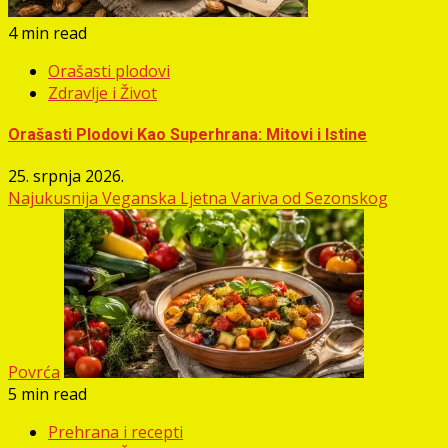
4 min read
Orašasti plodovi
Zdravlje i Život
Orašasti Plodovi Kao Superhrana: Mitovi i Istine
25. srpnja 2026.
Najukusnija Veganska Ljetna Variva od Sezonskog
Povrća
5 min read
Prehrana i recepti