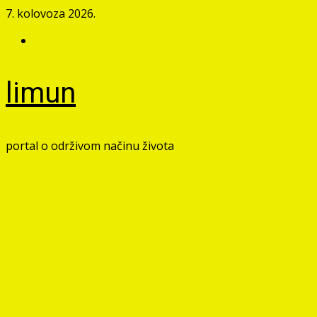
Skip
7. kolovoza 2026.
to
Facebook
content
limun
portal o održivom načinu života