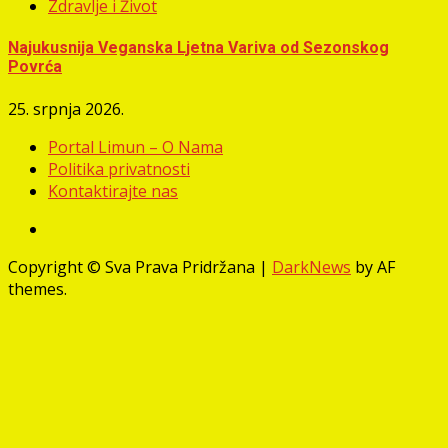
Zdravlje i Život
Najukusnija Veganska Ljetna Variva od Sezonskog
Povrća
25. srpnja 2026.
Portal Limun – O Nama
Politika privatnosti
Kontaktirajte nas
Facebook
Copyright © Sva Prava Pridržana
|
DarkNews
by AF
themes.