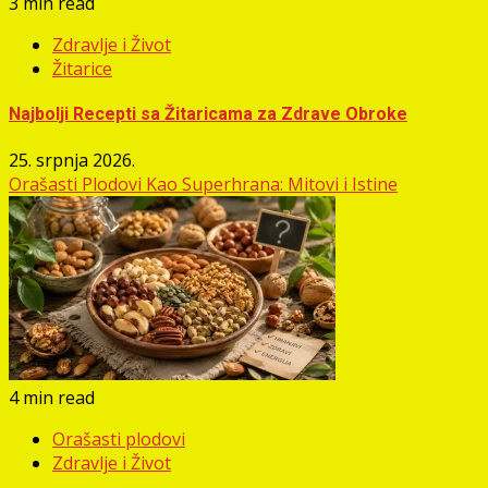
3 min read
Zdravlje i Život
Žitarice
Najbolji Recepti sa Žitaricama za Zdrave Obroke
25. srpnja 2026.
Orašasti Plodovi Kao Superhrana: Mitovi i Istine
4 min read
Orašasti plodovi
Zdravlje i Život