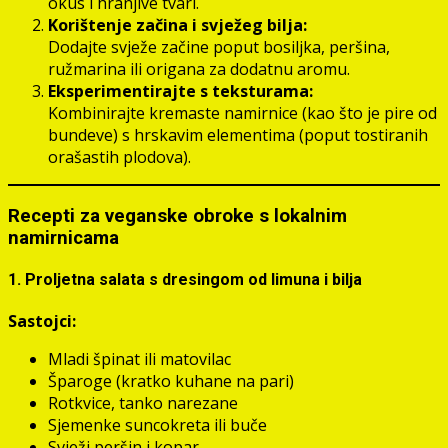
okus i hranjive tvari.
Korištenje začina i svježeg bilja:
Dodajte svježe začine poput bosiljka, peršina,
ružmarina ili origana za dodatnu aromu.
Eksperimentirajte s teksturama:
Kombinirajte kremaste namirnice (kao što je pire od
bundeve) s hrskavim elementima (poput tostiranih
orašastih plodova).
Recepti za veganske obroke s lokalnim
namirnicama
1. Proljetna salata s dresingom od limuna i bilja
Sastojci:
Mladi špinat ili matovilac
Šparoge (kratko kuhane na pari)
Rotkvice, tanko narezane
Sjemenke suncokreta ili buče
Svježi peršin i kopar