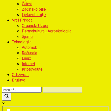
Čajevi
Začinsko bilje
Ljekovito bilje
Vrt i Priroda
Organski Uzgoj
Permakultura i Agroekologija
Sjeme
Tehnologija
Automobili
Računala
Linux
Internet
Kriptovalute
Održivost
Društvo