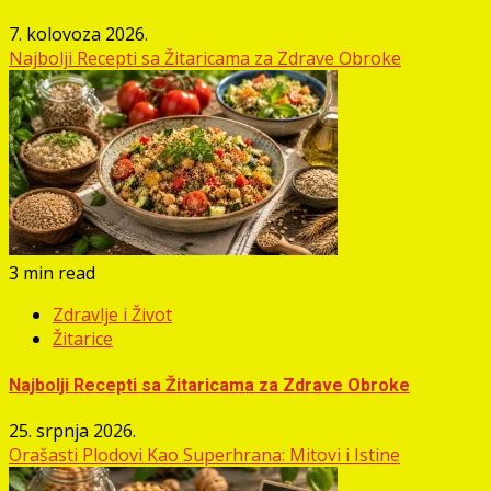
7. kolovoza 2026.
Najbolji Recepti sa Žitaricama za Zdrave Obroke
3 min read
Zdravlje i Život
Žitarice
Najbolji Recepti sa Žitaricama za Zdrave Obroke
25. srpnja 2026.
Orašasti Plodovi Kao Superhrana: Mitovi i Istine