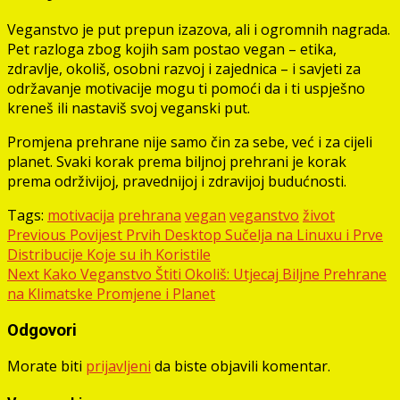
Veganstvo je put prepun izazova, ali i ogromnih nagrada.
Pet razloga zbog kojih sam postao vegan – etika,
zdravlje, okoliš, osobni razvoj i zajednica – i savjeti za
održavanje motivacije mogu ti pomoći da i ti uspješno
kreneš ili nastaviš svoj veganski put.
Promjena prehrane nije samo čin za sebe, već i za cijeli
planet. Svaki korak prema biljnoj prehrani je korak
prema održivijoj, pravednijoj i zdravijoj budućnosti.
Tags:
motivacija
prehrana
vegan
veganstvo
život
Post
Previous
Povijest Prvih Desktop Sučelja na Linuxu i Prve
Distribucije Koje su ih Koristile
navigation
Next
Kako Veganstvo Štiti Okoliš: Utjecaj Biljne Prehrane
na Klimatske Promjene i Planet
Odgovori
Morate biti
prijavljeni
da biste objavili komentar.