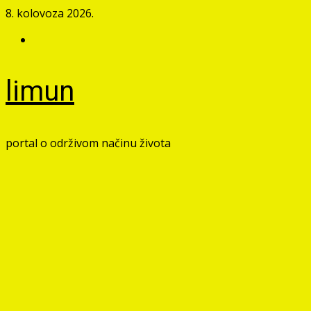
Skip
8. kolovoza 2026.
to
Facebook
content
limun
portal o održivom načinu života