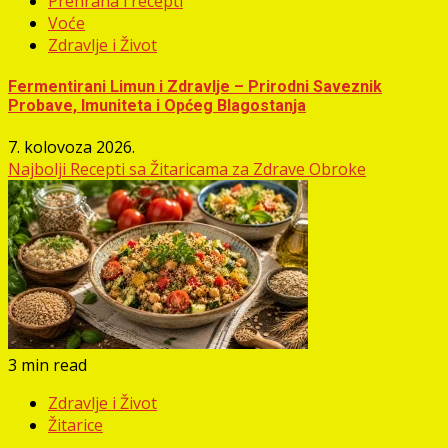
Prehrana i recepti
Voće
Zdravlje i Život
Fermentirani Limun i Zdravlje – Prirodni Saveznik
Probave, Imuniteta i Općeg Blagostanja
7. kolovoza 2026.
Najbolji Recepti sa Žitaricama za Zdrave Obroke
3 min read
Zdravlje i Život
Žitarice