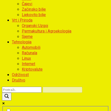
Čajevi
Začinsko bilje
Ljekovito bilje
Vrt i Priroda
Organski Uzgoj
Permakultura i Agroekologija
Sjeme
Tehnologija
Automobili
Računala
Linux
Internet
Kriptovalute
Održivost
Društvo