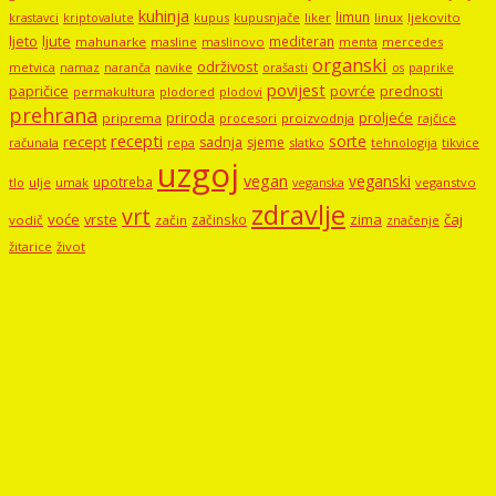
kuhinja
limun
kupus
kupusnjače
liker
linux
ljekovito
krastavci
kriptovalute
ljute
ljeto
mediteran
mahunarke
masline
maslinovo
mercedes
menta
organski
održivost
metvica
namaz
navike
orašasti
naranča
os
paprike
povijest
papričice
povrće
prednosti
permakultura
plodored
plodovi
prehrana
proljeće
priroda
priprema
procesori
proizvodnja
rajčice
recepti
sorte
recept
sadnja
sjeme
računala
repa
slatko
tehnologija
tikvice
uzgoj
vegan
veganski
upotreba
tlo
ulje
umak
veganstvo
veganska
zdravlje
vrt
voće
vrste
zima
čaj
začinsko
vodič
začin
značenje
žitarice
život