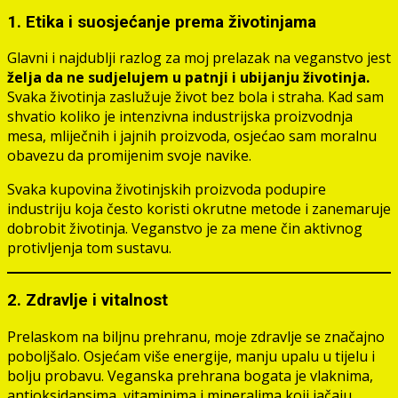
1. Etika i suosjećanje prema životinjama
Glavni i najdublji razlog za moj prelazak na veganstvo jest
želja da ne sudjelujem u patnji i ubijanju životinja.
Svaka životinja zaslužuje život bez bola i straha. Kad sam
shvatio koliko je intenzivna industrijska proizvodnja
mesa, mliječnih i jajnih proizvoda, osjećao sam moralnu
obavezu da promijenim svoje navike.
Svaka kupovina životinjskih proizvoda podupire
industriju koja često koristi okrutne metode i zanemaruje
dobrobit životinja. Veganstvo je za mene čin aktivnog
protivljenja tom sustavu.
2. Zdravlje i vitalnost
Prelaskom na biljnu prehranu, moje zdravlje se značajno
poboljšalo. Osjećam više energije, manju upalu u tijelu i
bolju probavu. Veganska prehrana bogata je vlaknima,
antioksidansima, vitaminima i mineralima koji jačaju