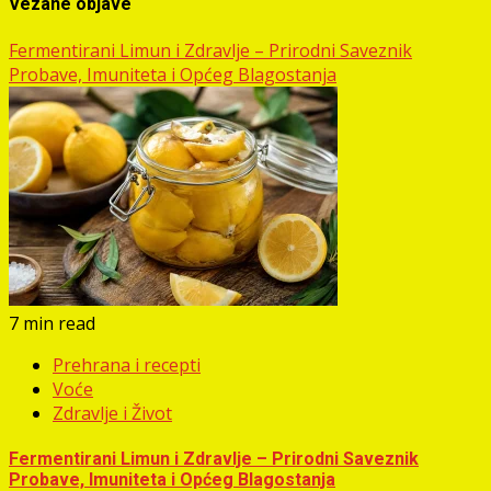
Vezane objave
Fermentirani Limun i Zdravlje – Prirodni Saveznik
Probave, Imuniteta i Općeg Blagostanja
7 min read
Prehrana i recepti
Voće
Zdravlje i Život
Fermentirani Limun i Zdravlje – Prirodni Saveznik
Probave, Imuniteta i Općeg Blagostanja