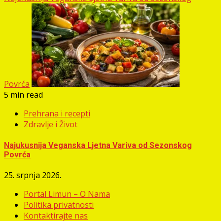
Povrća
5 min read
Prehrana i recepti
Zdravlje i Život
Najukusnija Veganska Ljetna Variva od Sezonskog
Povrća
25. srpnja 2026.
Portal Limun – O Nama
Politika privatnosti
Kontaktirajte nas