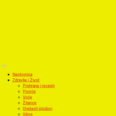
Primary
Menu
Naslovnica
Zdravlje i Život
Prehrana i recepti
Povrće
Voće
Žitarice
Orašasti plodovi
Gljive