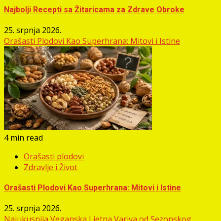
Najbolji Recepti sa Žitaricama za Zdrave Obroke
25. srpnja 2026.
Orašasti Plodovi Kao Superhrana: Mitovi i Istine
4 min read
Orašasti plodovi
Zdravlje i Život
Orašasti Plodovi Kao Superhrana: Mitovi i Istine
25. srpnja 2026.
Najukusnija Veganska Ljetna Variva od Sezonskog