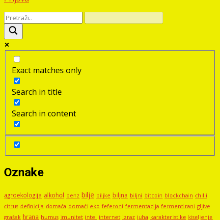
Exact matches only
Search in title
Search in content
Oznake
bilje
agroekologija
alkohol
biljna
benz
biljni
bitcoin
blockchain
chilli
biljke
domaći
eko
gljive
citrus
definicija
domaća
feferoni
fermentacija
fermentirani
hrana
grašak
imunitet
intel
internet
izraz
juha
karakteristike
humus
kiseljenje