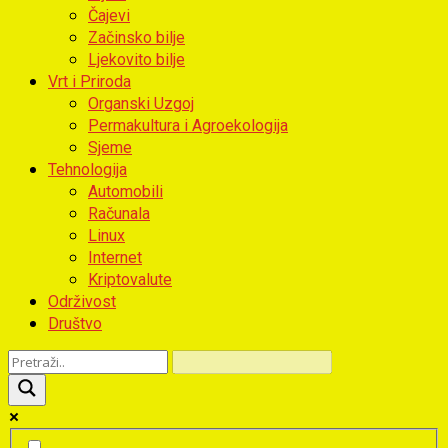
Čajevi
Začinsko bilje
Ljekovito bilje
Vrt i Priroda
Organski Uzgoj
Permakultura i Agroekologija
Sjeme
Tehnologija
Automobili
Računala
Linux
Internet
Kriptovalute
Održivost
Društvo