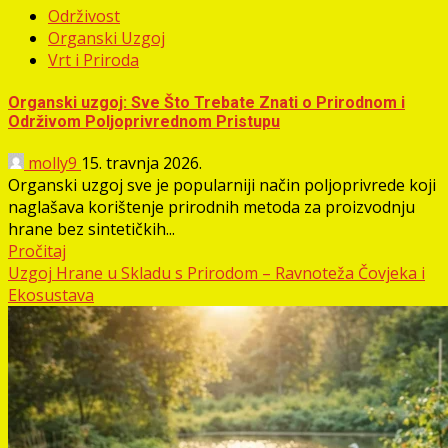
Održivost
Organski Uzgoj
Vrt i Priroda
Organski uzgoj: Sve Što Trebate Znati o Prirodnom i
Održivom Poljoprivrednom Pristupu
molly9
15. travnja 2026.
Organski uzgoj sve je popularniji način poljoprivrede koji
naglašava korištenje prirodnih metoda za proizvodnju
hrane bez sintetičkih...
Pročitaj
Uzgoj Hrane u Skladu s Prirodom – Ravnoteža Čovjeka i
Ekosustava