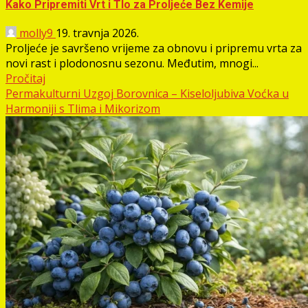
Kako Pripremiti Vrt i Tlo za Proljeće Bez Kemije
molly9
19. travnja 2026.
Proljeće je savršeno vrijeme za obnovu i pripremu vrta za
novi rast i plodonosnu sezonu. Međutim, mnogi...
Pročitaj
Permakulturni Uzgoj Borovnica – Kiseloljubiva Voćka u
Harmoniji s Tlima i Mikorizom