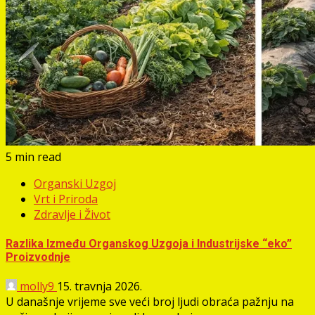
5 min read
Organski Uzgoj
Vrt i Priroda
Zdravlje i Život
Razlika Između Organskog Uzgoja i Industrijske “eko”
Proizvodnje
molly9
15. travnja 2026.
U današnje vrijeme sve veći broj ljudi obraća pažnju na