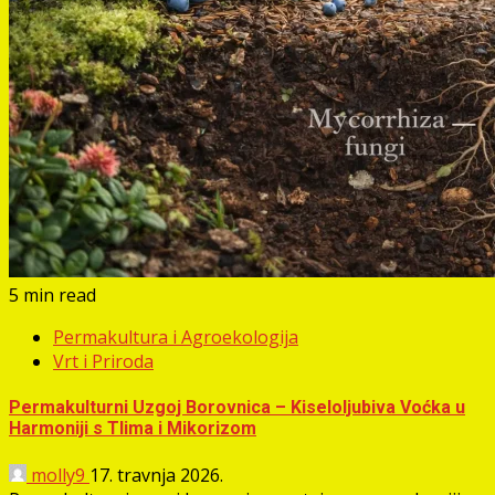
5 min read
Permakultura i Agroekologija
Vrt i Priroda
Permakulturni Uzgoj Borovnica – Kiseloljubiva Voćka u
Harmoniji s Tlima i Mikorizom
molly9
17. travnja 2026.