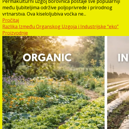
Permakulturni uzgoj borovnica postaje sve popularniji
među ljubiteljima održive poljoprivrede i prirodnog
vrtnarstva. Ova kiseloljubiva voćka ne...
Pročitaj
Razlika Između Organskog Uzgoja i Industrijske “eko”
Proizvodnje