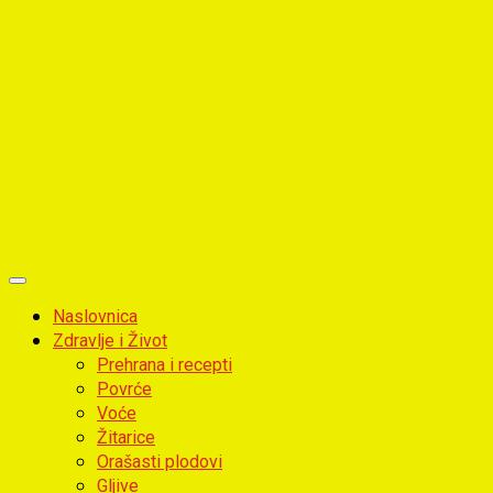
Primary
Menu
Naslovnica
Zdravlje i Život
Prehrana i recepti
Povrće
Voće
Žitarice
Orašasti plodovi
Gljive