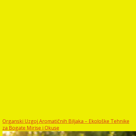
Organski Uzgoj Aromatičnih Biljaka – Ekološke Tehnike
za Bogate Mirise i Okuse