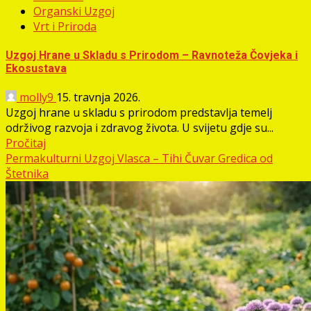
Organski Uzgoj
Vrt i Priroda
Uzgoj Hrane u Skladu s Prirodom – Ravnoteža Čovjeka i
Ekosustava
molly9
15. travnja 2026.
Uzgoj hrane u skladu s prirodom predstavlja temelj
održivog razvoja i zdravog života. U svijetu gdje su...
Pročitaj
Permakulturni Uzgoj Vlasca – Tihi Čuvar Gredica od
Štetnika