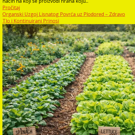
način na koji se proizvodi hrana koju...
Pročitaj
Organski Uzgoj Lisnatog Povrća uz Plodored – Zdravo
Tlo i Kontinuirani Prinosi