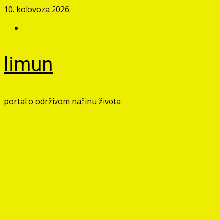
Skip
10. kolovoza 2026.
to
Facebook
content
limun
portal o održivom načinu života