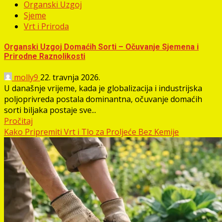
Organski Uzgoj
Sjeme
Vrt i Priroda
Organski Uzgoj Domaćih Sorti – Očuvanje Sjemena i
Prirodne Raznolikosti
molly9
22. travnja 2026.
U današnje vrijeme, kada je globalizacija i industrijska
poljoprivreda postala dominantna, očuvanje domaćih
sorti biljaka postaje sve...
Pročitaj
Kako Pripremiti Vrt i Tlo za Proljeće Bez Kemije