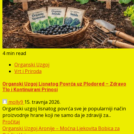
4 min read
Organski Uzgoj
Vrt i Priroda
Organski Uzgoj Lisnatog Povrća uz Plodored – Zdravo
Tlo i Kontinuirani Prinosi
molly9
15. travnja 2026.
Organski uzgoj lisnatog povrća sve je popularniji način
proizvodnje hrane koji ne samo da je zdraviji za...
Pročitaj
Organski Uzgoj Aronije – Moćna Ljekovita Bobica za