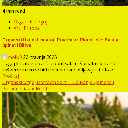
4 min read
Organski Uzgoj
Vrt i Priroda
Organski Uzgoj Lisnatog Povrća uz Plodored – Salata,
Špinat i Blitva
molly9
22. travnja 2026.
Uzgoj lisnatog povrća poput salate, špinata i blitve u
vašem vrtu može biti iznimno zadovoljavajuć i zdrav...
Pročitaj
Organski Uzgoj Domaćih Sorti – Očuvanje Sjemena i
Prirodne Raznolikosti