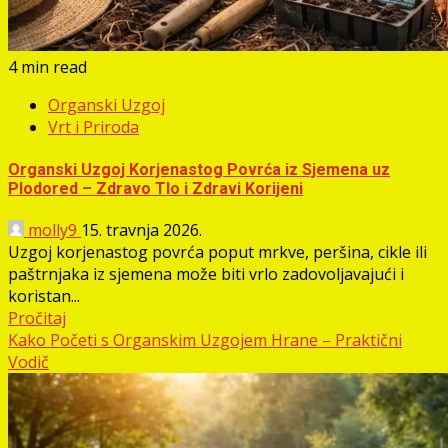
4 min read
Organski Uzgoj
Vrt i Priroda
Organski Uzgoj Korjenastog Povrća iz Sjemena uz
Plodored – Zdravo Tlo i Zdravi Korijeni
molly9
15. travnja 2026.
Uzgoj korjenastog povrća poput mrkve, peršina, cikle ili
paštrnjaka iz sjemena može biti vrlo zadovoljavajući i
koristan...
Pročitaj
Kako Početi s Organskim Uzgojem Hrane – Praktični
Vodič