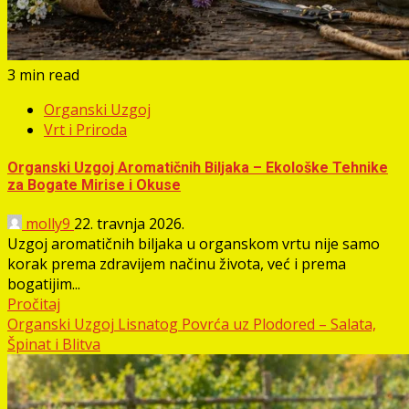
3 min read
Organski Uzgoj
Vrt i Priroda
Organski Uzgoj Aromatičnih Biljaka – Ekološke Tehnike
za Bogate Mirise i Okuse
molly9
22. travnja 2026.
Uzgoj aromatičnih biljaka u organskom vrtu nije samo
korak prema zdravijem načinu života, već i prema
bogatijim...
Pročitaj
Organski Uzgoj Lisnatog Povrća uz Plodored – Salata,
Špinat i Blitva