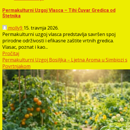
Permakulturni Uzgoj Vlasca – Tihi Čuvar Gredica od
Štetnika
molly9
15. travnja 2026.
Permakulturni uzgoj vlasca predstavlja savršen spoj
prirodne održivosti i efikasne zaštite vrtnih gredica.
Vlasac, poznat i kao...
Pročitaj
Permakulturni Uzgoj Bosiljka – Ljetna Aroma u Simbiozi s
Povrtnjakom