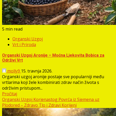
5 min read
Organski Uzgoj
Vrt i Priroda
Organski Uzgoj Aronije – Moćna Ljekovita Bobica za
Održivi Vrt
molly9
15. travnja 2026.
Organski uzgoj aronije postaje sve popularniji među
vrtlarima koji žele kombinirati zdrav način života s
održivim pristupom...
Pročitaj
Organski Uzgoj Korjenastog Povrća iz Sjemena uz
Plodored – Zdravo Tlo i Zdravi Korijeni