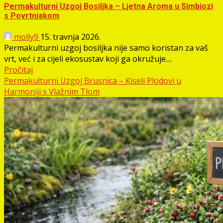
Permakulturni Uzgoj Bosiljka – Ljetna Aroma u Simbiozi
s Povrtnjakom
molly9
15. travnja 2026.
Permakulturni uzgoj bosiljka nije samo koristan za vaš
vrt, već i za cijeli ekosustav koji ga okružuje....
Pročitaj
Permakulturni Uzgoj Brusnica – Kiseli Plodovi u
Harmoniji s Vlažnim Tlom