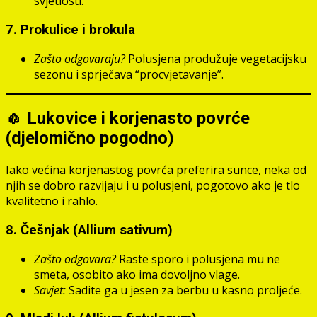
svjetlosti.
7.
Prokulice i brokula
Zašto odgovaraju?
Polusjena produžuje vegetacijsku
sezonu i sprječava “procvjetavanje”.
🧄 Lukovice i korjenasto povrće
(djelomično pogodno)
Iako većina korjenastog povrća preferira sunce, neka od
njih se dobro razvijaju i u polusjeni, pogotovo ako je tlo
kvalitetno i rahlo.
8.
Češnjak (Allium sativum)
Zašto odgovara?
Raste sporo i polusjena mu ne
smeta, osobito ako ima dovoljno vlage.
Savjet:
Sadite ga u jesen za berbu u kasno proljeće.