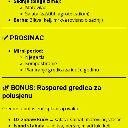
Sadnja (blaga zima):
Matovilac
Salata (zaštititi agrotekstilom)
Berba:
Blitva, kelj, mrkva (ovisno o sadnji)
✅
PROSINAC
Mirni period:
Njega tla
Kompostiranje
Planiranje gredica za iduću godinu
🌿 BONUS: Raspored gredica za
polusjenu
Gredice u polusjeni isplaniraj ovako:
Uz zidove kuće
→ salata, špinat, matovilac, vlasac
Ispod stabala
→ blitva, peršin, mladi luk, kelj