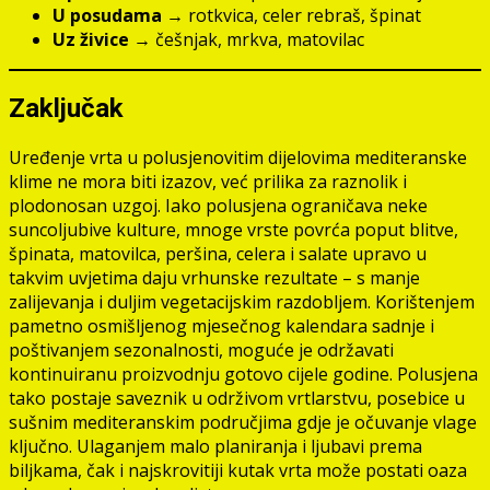
U posudama
→ rotkvica, celer rebraš, špinat
Uz živice
→ češnjak, mrkva, matovilac
Zaključak
Uređenje vrta u polusjenovitim dijelovima mediteranske
klime ne mora biti izazov, već prilika za raznolik i
plodonosan uzgoj. Iako polusjena ograničava neke
suncoljubive kulture, mnoge vrste povrća poput blitve,
špinata, matovilca, peršina, celera i salate upravo u
takvim uvjetima daju vrhunske rezultate – s manje
zalijevanja i duljim vegetacijskim razdobljem. Korištenjem
pametno osmišljenog mjesečnog kalendara sadnje i
poštivanjem sezonalnosti, moguće je održavati
kontinuiranu proizvodnju gotovo cijele godine. Polusjena
tako postaje saveznik u održivom vrtlarstvu, posebice u
sušnim mediteranskim područjima gdje je očuvanje vlage
ključno. Ulaganjem malo planiranja i ljubavi prema
biljkama, čak i najskrovitiji kutak vrta može postati oaza