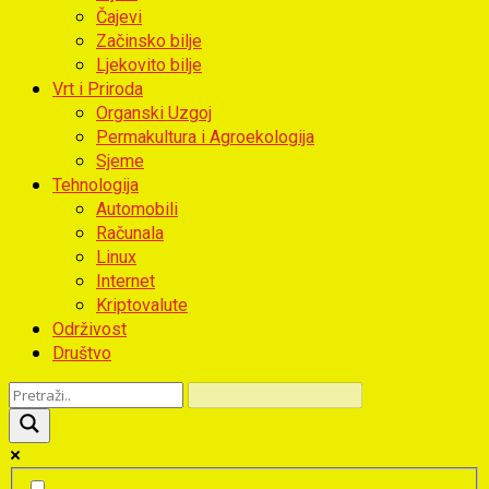
Čajevi
Začinsko bilje
Ljekovito bilje
Vrt i Priroda
Organski Uzgoj
Permakultura i Agroekologija
Sjeme
Tehnologija
Automobili
Računala
Linux
Internet
Kriptovalute
Održivost
Društvo