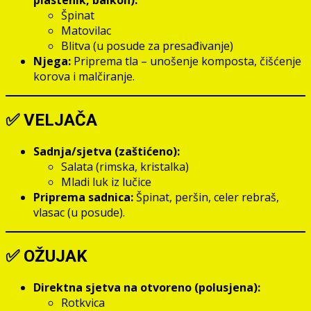
plastenik, balkon):
Špinat
Matovilac
Blitva (u posude za presađivanje)
Njega:
Priprema tla – unošenje komposta, čišćenje
korova i malčiranje.
✅
VELJAČA
Sadnja/sjetva (zaštićeno):
Salata (rimska, kristalka)
Mladi luk iz lučice
Priprema sadnica:
Špinat, peršin, celer rebraš,
vlasac (u posude).
✅
OŽUJAK
Direktna sjetva na otvoreno (polusjena):
Rotkvica