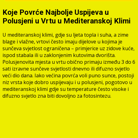
Koje Povrće Najbolje Uspijeva u
Polusjeni u Vrtu u Mediteranskoj Klimi
U mediteranskoj klimi, gdje su ljeta topla i suha, a zime
blage i vlažne, vrtovi često imaju dijelove u kojima je
sunčeva svjetlost ograničena – primjerice uz zidove kuće,
ispod stabala ili u zaklonjenim kutovima dvorišta.
Polusjenovita mjesta u vrtu obično primaju između 3 do 6
sati izravne sunčeve svjetlosti dnevno ili difuzno svjetlo
veći dio dana. Iako većina povrća voli puno sunce, postoji
niz vrsta koje dobro uspijevaju i u polusjeni, pogotovo u
mediteranskoj klimi gdje su temperature često visoke i
difuzno svjetlo zna biti dovoljno za fotosintezu.