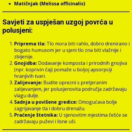
Matičnjak (Melissa officinalis)
Savjeti za uspješan uzgoj povrća u
polusjeni:
Priprema tla:
Tlo mora biti rahlo, dobro drenirano i
bogato humusom jer u sjeni tlo zna biti vlažnije i
zbijenije.
Gnojidba:
Dodavanje komposta i prirodnih gnojiva
(npr. koprivin čaj) pomaže u boljoj apsorpciji
hranjivih tvari.
Zalijevanje:
Budite oprezni s pretjeranim
zalijevanjem, jer polusjenovita područja zadržavaju
vlagu dulje.
Sadnja u povišene gredice:
Omogućava bolje
zagrijavanje tla i dobru drenažu.
Praćenje štetnika:
U sjenovitim mjestima češće se
zadržavaju puževi i lisne uši.