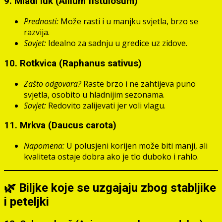
9.
Mladi luk (Allium fistulosum)
Prednosti:
Može rasti i u manjku svjetla, brzo se
razvija.
Savjet:
Idealno za sadnju u gredice uz zidove.
10.
Rotkvica (Raphanus sativus)
Zašto odgovara?
Raste brzo i ne zahtijeva puno
svjetla, osobito u hladnijim sezonama.
Savjet:
Redovito zalijevati jer voli vlagu.
11.
Mrkva (Daucus carota)
Napomena:
U polusjeni korijen može biti manji, ali
kvaliteta ostaje dobra ako je tlo duboko i rahlo.
🌿 Biljke koje se uzgajaju zbog stabljike
i peteljki