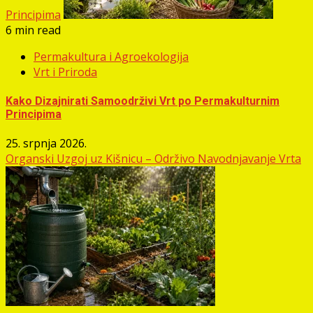
Principima
6 min read
Permakultura i Agroekologija
Vrt i Priroda
Kako Dizajnirati Samoodrživi Vrt po Permakulturnim
Principima
25. srpnja 2026.
Organski Uzgoj uz Kišnicu – Održivo Navodnjavanje Vrta