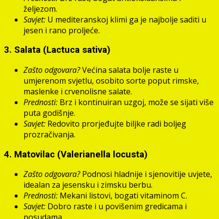
željezom.
Savjet:
U mediteranskoj klimi ga je najbolje saditi u
jesen i rano proljeće.
3.
Salata (Lactuca sativa)
Zašto odgovara?
Većina salata bolje raste u
umjerenom svjetlu, osobito sorte poput rimske,
maslenke i crvenolisne salate.
Prednosti:
Brz i kontinuiran uzgoj, može se sijati više
puta godišnje.
Savjet:
Redovito prorjeđujte biljke radi boljeg
prozračivanja.
4.
Matovilac (Valerianella locusta)
Zašto odgovara?
Podnosi hladnije i sjenovitije uvjete,
idealan za jesensku i zimsku berbu.
Prednosti:
Mekani listovi, bogati vitaminom C.
Savjet:
Dobro raste i u povišenim gredicama i
posudama.