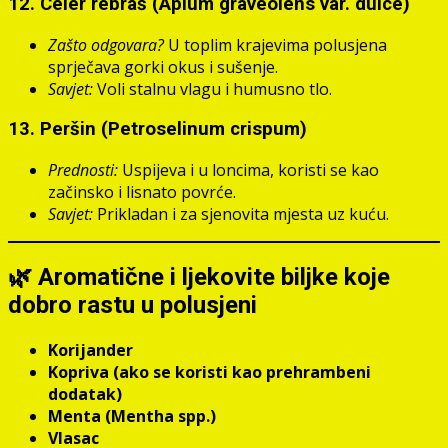
12.
Celer rebraš (Apium graveolens var. dulce)
Zašto odgovara?
U toplim krajevima polusjena
sprječava gorki okus i sušenje.
Savjet:
Voli stalnu vlagu i humusno tlo.
13.
Peršin (Petroselinum crispum)
Prednosti:
Uspijeva i u loncima, koristi se kao
začinsko i lisnato povrće.
Savjet:
Prikladan i za sjenovita mjesta uz kuću.
🌿 Aromatične i ljekovite biljke koje
dobro rastu u polusjeni
Korijander
Kopriva (ako se koristi kao prehrambeni
dodatak)
Menta (Mentha spp.)
Vlasac