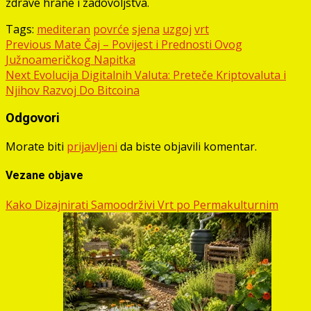
zdrave hrane i zadovoljstva.
Tags:
mediteran
povrće
sjena
uzgoj
vrt
Post
Previous
Mate Čaj – Povijest i Prednosti Ovog
Južnoameričkog Napitka
navigation
Next
Evolucija Digitalnih Valuta: Preteče Kriptovaluta i
Njihov Razvoj Do Bitcoina
Odgovori
Morate biti
prijavljeni
da biste objavili komentar.
Vezane objave
Kako Dizajnirati Samoodrživi Vrt po Permakulturnim