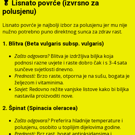
🥬 Lisnato povrće (izvrsno za
polusjenu)
Lisnato povrće je najbolji izbor za polusjenu jer mu nije
nužno potrebno puno direktnog sunca za zdrav rast.
1.
Blitva (Beta vulgaris subsp. vulgaris)
Zašto odgovara?
Blitva je izdržljiva biljka koja
podnosi razne uvjete i raste dobro čak i s 3-4 sata
sunčeve svjetlosti dnevno.
Prednosti:
Brzo raste, otporna je na sušu, bogata je
željezom i vitaminima.
Savjet:
Redovno režite vanjske listove kako bi biljka
nastavila proizvoditi nove.
2.
Špinat (Spinacia oleracea)
Zašto odgovara?
Preferira hladnije temperature i
polusjenu, osobito u toplijim dijelovima godine.
Prednosti:
Brz rast, bogat antioksidansima i