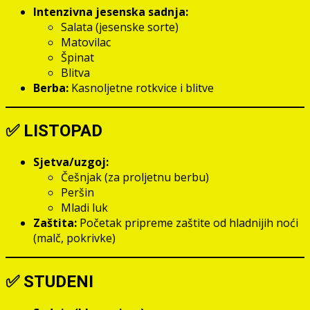
Intenzivna jesenska sadnja:
Salata (jesenske sorte)
Matovilac
Špinat
Blitva
Berba:
Kasnoljetne rotkvice i blitve
✅
LISTOPAD
Sjetva/uzgoj:
Češnjak (za proljetnu berbu)
Peršin
Mladi luk
Zaštita:
Početak pripreme zaštite od hladnijih noći
(malč, pokrivke)
✅
STUDENI