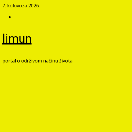
Skip
7. kolovoza 2026.
to
Facebook
content
limun
portal o održivom načinu života