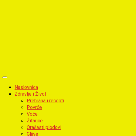
Primary
Menu
Naslovnica
Zdravlje i Život
Prehrana i recepti
Povrće
Voće
Žitarice
Orašasti plodovi
Gljive