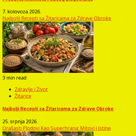
7. kolovoza 2026.
Najbolji Recepti sa Žitaricama za Zdrave Obroke
3 min read
Zdravlje i Život
Žitarice
Najbolji Recepti sa Žitaricama za Zdrave Obroke
25. srpnja 2026.
Orašasti Plodovi Kao Superhrana: Mitovi i Istine