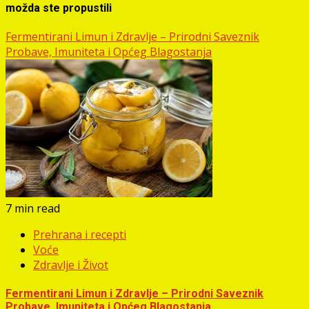
možda ste propustili
Fermentirani Limun i Zdravlje – Prirodni Saveznik
Probave, Imuniteta i Općeg Blagostanja
7 min read
Prehrana i recepti
Voće
Zdravlje i Život
Fermentirani Limun i Zdravlje – Prirodni Saveznik
Probave, Imuniteta i Općeg Blagostanja