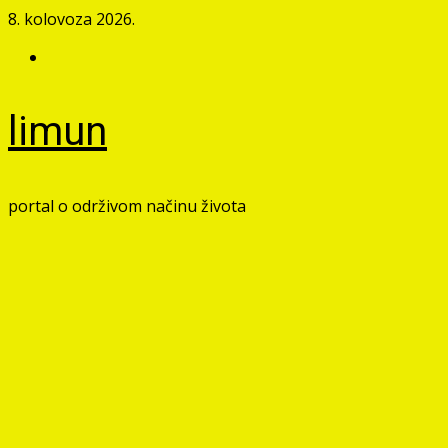
Skip
8. kolovoza 2026.
to
Facebook
content
limun
portal o održivom načinu života