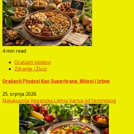
4 min read
Orašasti plodovi
Zdravlje i Život
Orašasti Plodovi Kao Superhrana: Mitovi i Istine
25. srpnja 2026.
Najukusnija Veganska Ljetna Variva od Sezonskog