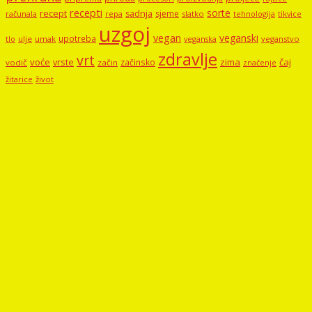
recepti
sorte
recept
sadnja
sjeme
računala
repa
slatko
tehnologija
tikvice
uzgoj
vegan
veganski
upotreba
tlo
ulje
umak
veganstvo
veganska
zdravlje
vrt
voće
vrste
zima
čaj
začinsko
vodič
začin
značenje
žitarice
život