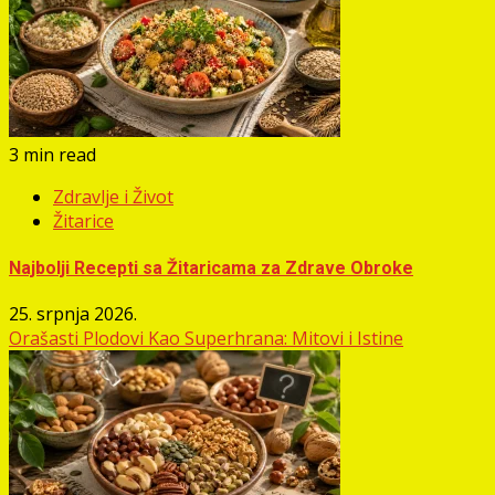
3 min read
Zdravlje i Život
Žitarice
Najbolji Recepti sa Žitaricama za Zdrave Obroke
25. srpnja 2026.
Orašasti Plodovi Kao Superhrana: Mitovi i Istine