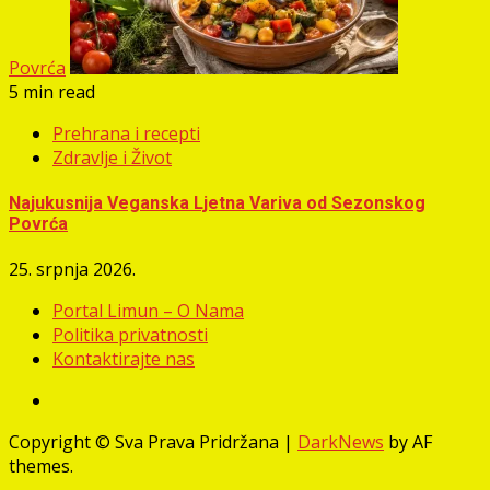
Povrća
5 min read
Prehrana i recepti
Zdravlje i Život
Najukusnija Veganska Ljetna Variva od Sezonskog
Povrća
25. srpnja 2026.
Portal Limun – O Nama
Politika privatnosti
Kontaktirajte nas
Facebook
Copyright © Sva Prava Pridržana
|
DarkNews
by AF
themes.