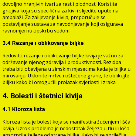
dovoljno hranjivih tvari za rast i plodnost. Koristite
gnojiva koja su specifična za kivi i slijedite upute na
ambalaži. Za zalijevanje kivija, preporučuje se
postavljanje sustava za navodnjavanje koji osigurava
ravnomjernu opskrbu vodom.
3.4 Rezanje i oblikovanje biljke
Redovito rezanje i oblikovanje biljke kivija je važno za
održavanje njenog zdravlja i produktivnosti. Rezidba
treba biti obavljena u zimskim mjesecima kada je biljka u
mirovanju. Uklonite mrtve i oštećene grane, te oblikujte
biljku kako bi omogućili prolazak svjetlosti i zraka.
4. Bolesti i štetnici kivija
4.1 Kloroza lista
Kloroza lista je bolest koja se manifestira žućenjem lišća
kivija. Uzrok problema je nedostatak željeza u tlu ili loša
apsorpcija željeza od strane biljke. Kako bi se spriječila