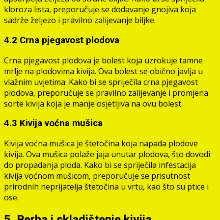
kloroza lista, preporučuje se dodavanje gnojiva koja
sadrže željezo i pravilno zalijevanje biljke.
4.2 Crna pjegavost plodova
Crna pjegavost plodova je bolest koja uzrokuje tamne
mrlje na plodovima kivija. Ova bolest se obično javlja u
vlažnim uvjetima. Kako bi se spriječila crna pjegavost
plodova, preporučuje se pravilno zalijevanje i promjena
sorte kivija koja je manje osjetljiva na ovu bolest.
4.3 Kivija voćna mušica
Kivija voćna mušica je štetočina koja napada plodove
kivija. Ova mušica polaže jaja unutar plodova, što dovodi
do propadanja ploda. Kako bi se spriječila infestacija
kivija voćnom mušicom, preporučuje se prisutnost
prirodnih neprijatelja štetočina u vrtu, kao što su ptice i
ose.
5. Berba i skladištenje kivija