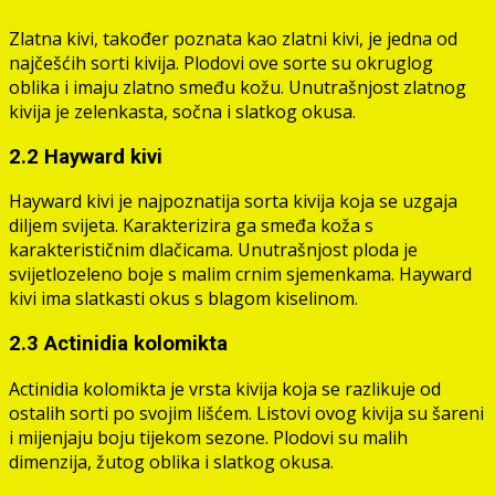
Zlatna kivi, također poznata kao zlatni kivi, je jedna od
najčešćih sorti kivija. Plodovi ove sorte su okruglog
oblika i imaju zlatno smeđu kožu. Unutrašnjost zlatnog
kivija je zelenkasta, sočna i slatkog okusa.
2.2 Hayward kivi
Hayward kivi je najpoznatija sorta kivija koja se uzgaja
diljem svijeta. Karakterizira ga smeđa koža s
karakterističnim dlačicama. Unutrašnjost ploda je
svijetlozeleno boje s malim crnim sjemenkama. Hayward
kivi ima slatkasti okus s blagom kiselinom.
2.3 Actinidia kolomikta
Actinidia kolomikta je vrsta kivija koja se razlikuje od
ostalih sorti po svojim lišćem. Listovi ovog kivija su šareni
i mijenjaju boju tijekom sezone. Plodovi su malih
dimenzija, žutog oblika i slatkog okusa.