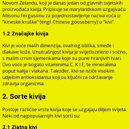
Novom Zelandu, koji je danas jedan od glavnih svjetskih
proizvođača kivija. Pripisuje se marylandskom uzgajivaču
Allisonu Fergusonu za pojednostavljenje naziva voća iz
“kineske kruške” (engl. Chinese gooseberry) u “kivi”.
1.2 Značajke kivija
Kivi je voće malih dimenzija, ovalnog oblika, smeđe i
dlakave kože. Unutrašnjost kivija je svijetlozeleno i sočno,
s malim crnim sjemenkama koje su pune hranjivih tvari.
Ovo voće je bogato vitaminima C, K i E, te mineralima
poput kalija i vlakana. Također, kivi se ističe visokim
udjelom antioksidansa koji su ključni za održavanje
zdravlja organizma.
2. Sorte kivija
Postoje različite vrste kivija koje se uzgajaju diljem svijeta.
Neki od najpopularnijih kivi sorti su:
2.1 Zlatna kivi