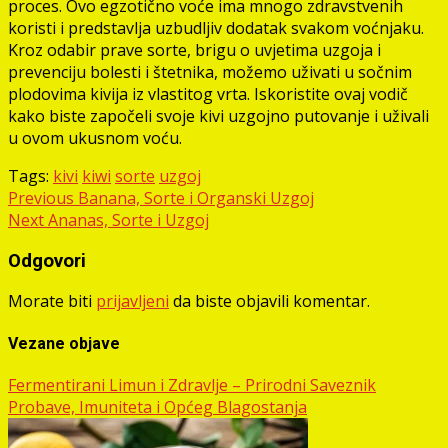
proces. Ovo egzotično voće ima mnogo zdravstvenih
koristi i predstavlja uzbudljiv dodatak svakom voćnjaku.
Kroz odabir prave sorte, brigu o uvjetima uzgoja i
prevenciju bolesti i štetnika, možemo uživati ​​u sočnim
plodovima kivija iz vlastitog vrta. Iskoristite ovaj vodič
kako biste započeli svoje kivi uzgojno putovanje i uživali
u ovom ukusnom voću.
Tags:
kivi
kiwi
sorte
uzgoj
Post
Previous
Banana, Sorte i Organski Uzgoj
Next
Ananas, Sorte i Uzgoj
navigation
Odgovori
Morate biti
prijavljeni
da biste objavili komentar.
Vezane objave
Fermentirani Limun i Zdravlje – Prirodni Saveznik
Probave, Imuniteta i Općeg Blagostanja