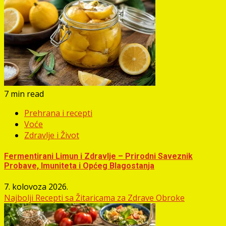
7 min read
Prehrana i recepti
Voće
Zdravlje i Život
Fermentirani Limun i Zdravlje – Prirodni Saveznik
Probave, Imuniteta i Općeg Blagostanja
7. kolovoza 2026.
Najbolji Recepti sa Žitaricama za Zdrave Obroke