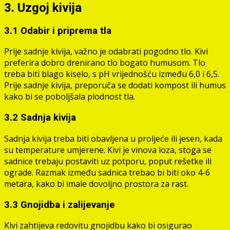
3. Uzgoj kivija
3.1 Odabir i priprema tla
Prije sadnje kivija, važno je odabrati pogodno tlo. Kivi
preferira dobro drenirano tlo bogato humusom. Tlo
treba biti blago kiselo, s pH vrijednošću između 6,0 i 6,5.
Prije sadnje kivija, preporuča se dodati kompost ili humus
kako bi se poboljšala plodnost tla.
3.2 Sadnja kivija
Sadnja kivija treba biti obavljena u proljeće ili jesen, kada
su temperature umjerene. Kivi je vinova loza, stoga se
sadnice trebaju postaviti uz potporu, poput rešetke ili
ograde. Razmak između sadnica trebao bi biti oko 4-6
metara, kako bi imale dovoljno prostora za rast.
3.3 Gnojidba i zalijevanje
Kivi zahtijeva redovitu gnojidbu kako bi osigurao