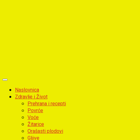
Primary
Menu
Naslovnica
Zdravlje i Život
Prehrana i recepti
Povrće
Voće
Žitarice
Orašasti plodovi
Gljive