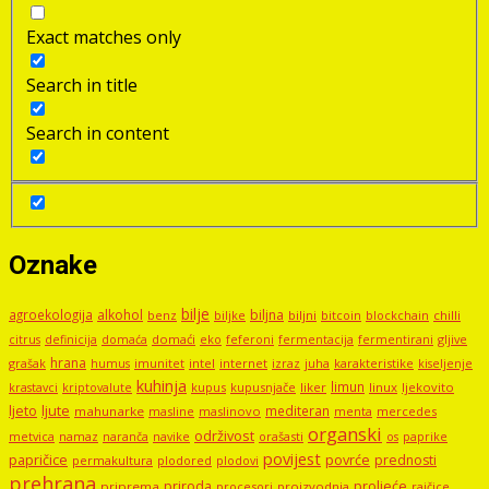
Exact matches only
Search in title
Search in content
Oznake
bilje
agroekologija
alkohol
biljna
benz
biljni
bitcoin
blockchain
chilli
biljke
domaći
eko
gljive
citrus
definicija
domaća
feferoni
fermentacija
fermentirani
hrana
grašak
imunitet
intel
internet
izraz
juha
karakteristike
humus
kiseljenje
kuhinja
limun
kupus
kupusnjače
liker
linux
ljekovito
krastavci
kriptovalute
ljute
ljeto
mediteran
mahunarke
masline
maslinovo
mercedes
menta
organski
održivost
metvica
namaz
navike
orašasti
naranča
os
paprike
povijest
papričice
povrće
prednosti
permakultura
plodored
plodovi
prehrana
proljeće
priroda
priprema
procesori
proizvodnja
rajčice