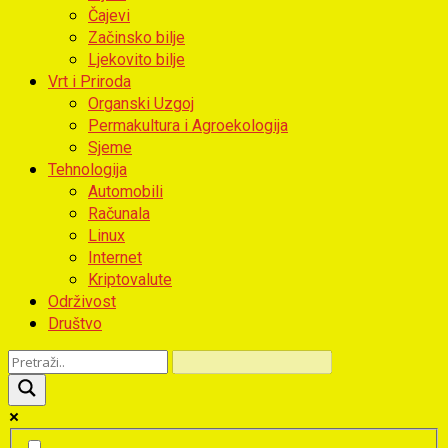
Čajevi
Začinsko bilje
Ljekovito bilje
Vrt i Priroda
Organski Uzgoj
Permakultura i Agroekologija
Sjeme
Tehnologija
Automobili
Računala
Linux
Internet
Kriptovalute
Održivost
Društvo