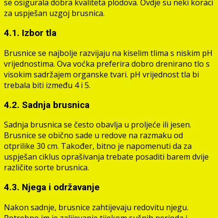
se osigurala dobra kvaliteta plodova. Ovdje su neki koraci
za uspješan uzgoj brusnica.
4.1. Izbor tla
Brusnice se najbolje razvijaju na kiselim tlima s niskim pH
vrijednostima. Ova voćka preferira dobro drenirano tlo s
visokim sadržajem organske tvari. pH vrijednost tla bi
trebala biti između 4 i 5.
4.2. Sadnja brusnica
Sadnja brusnica se često obavlja u proljeće ili jesen.
Brusnice se obično sade u redove na razmaku od
otprilike 30 cm. Također, bitno je napomenuti da za
uspješan ciklus oprašivanja trebate posaditi barem dvije
različite sorte brusnica.
4.3. Njega i održavanje
Nakon sadnje, brusnice zahtijevaju redovitu njegu.
Potrebno im je zalijevanje tijekom sušnih perioda i