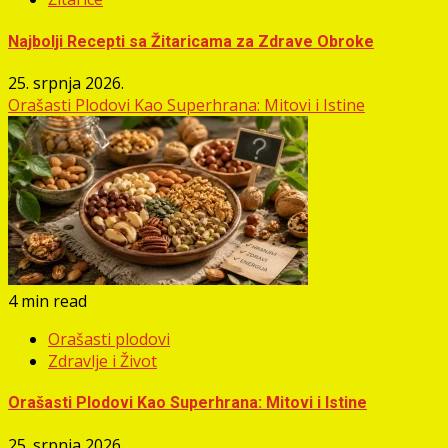
Najbolji Recepti sa Žitaricama za Zdrave Obroke
25. srpnja 2026.
Orašasti Plodovi Kao Superhrana: Mitovi i Istine
4 min read
Orašasti plodovi
Zdravlje i Život
Orašasti Plodovi Kao Superhrana: Mitovi i Istine
25. srpnja 2026.