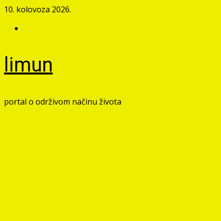
Skip
10. kolovoza 2026.
to
Facebook
content
limun
portal o održivom načinu života