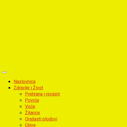
Primary
Menu
Naslovnica
Zdravlje i Život
Prehrana i recepti
Povrće
Voće
Žitarice
Orašasti plodovi
Gljive