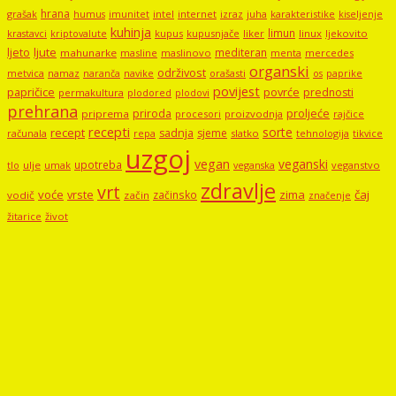
hrana
grašak
imunitet
intel
internet
izraz
juha
karakteristike
humus
kiseljenje
kuhinja
limun
kupus
kupusnjače
liker
linux
ljekovito
krastavci
kriptovalute
ljute
ljeto
mediteran
mahunarke
masline
maslinovo
mercedes
menta
organski
održivost
metvica
namaz
navike
orašasti
naranča
os
paprike
povijest
papričice
povrće
prednosti
permakultura
plodored
plodovi
prehrana
proljeće
priroda
priprema
procesori
proizvodnja
rajčice
recepti
sorte
recept
sadnja
sjeme
računala
repa
slatko
tehnologija
tikvice
uzgoj
vegan
veganski
upotreba
tlo
ulje
umak
veganstvo
veganska
zdravlje
vrt
voće
vrste
zima
čaj
začinsko
vodič
začin
značenje
žitarice
život