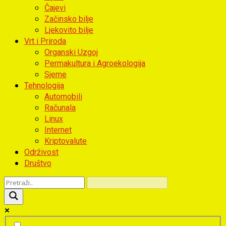
Čajevi
Začinsko bilje
Ljekovito bilje
Vrt i Priroda
Organski Uzgoj
Permakultura i Agroekologija
Sjeme
Tehnologija
Automobili
Računala
Linux
Internet
Kriptovalute
Održivost
Društvo