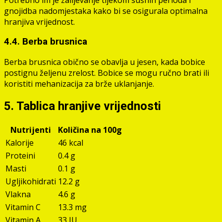
gnojidba nadomjestaka kako bi se osigurala optimalna
hranjiva vrijednost.
4.4. Berba brusnica
Berba brusnica obično se obavlja u jesen, kada bobice
postignu željenu zrelost. Bobice se mogu ručno brati ili
koristiti mehanizacija za brže uklanjanje.
5. Tablica hranjive vrijednosti
Nutrijenti
Količina na 100g
Kalorije
46 kcal
Proteini
0.4 g
Masti
0.1 g
Ugljikohidrati
12.2 g
Vlakna
4.6 g
Vitamin C
13.3 mg
Vitamin A
33 IU