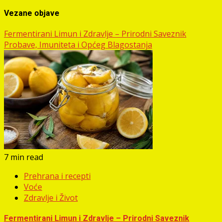
Vezane objave
Fermentirani Limun i Zdravlje – Prirodni Saveznik
Probave, Imuniteta i Općeg Blagostanja
7 min read
Prehrana i recepti
Voće
Zdravlje i Život
Fermentirani Limun i Zdravlje – Prirodni Saveznik