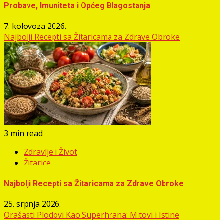
Probave, Imuniteta i Općeg Blagostanja
7. kolovoza 2026.
Najbolji Recepti sa Žitaricama za Zdrave Obroke
3 min read
Zdravlje i Život
Žitarice
Najbolji Recepti sa Žitaricama za Zdrave Obroke
25. srpnja 2026.
Orašasti Plodovi Kao Superhrana: Mitovi i Istine