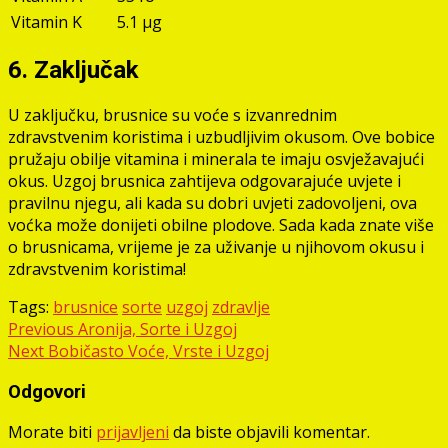
Vitamin K
5.1 μg
6. Zaključak
U zaključku, brusnice su voće s izvanrednim
zdravstvenim koristima i uzbudljivim okusom. Ove bobice
pružaju obilje vitamina i minerala te imaju osvježavajući
okus. Uzgoj brusnica zahtijeva odgovarajuće uvjete i
pravilnu njegu, ali kada su dobri uvjeti zadovoljeni, ova
voćka može donijeti obilne plodove. Sada kada znate više
o brusnicama, vrijeme je za uživanje u njihovom okusu i
zdravstvenim koristima!
Tags:
brusnice
sorte
uzgoj
zdravlje
Post
Previous
Aronija, Sorte i Uzgoj
Next
Bobičasto Voće, Vrste i Uzgoj
navigation
Odgovori
Morate biti
prijavljeni
da biste objavili komentar.