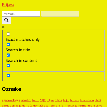
Prijava
Exact matches only
Search in title
Search in content
Oznake
bilje
agroekologija
alkohol
biljna
benz
biljni
bitcoin
blockchain
chilli
biljke
domaći
eko
gljive
citrus
definicija
domaća
feferoni
fermentacija
fermentirani