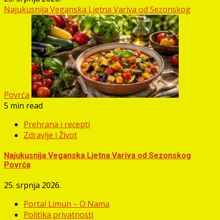
Najukusnija Veganska Ljetna Variva od Sezonskog
Povrća
5 min read
Prehrana i recepti
Zdravlje i Život
Najukusnija Veganska Ljetna Variva od Sezonskog
Povrća
25. srpnja 2026.
Portal Limun – O Nama
Politika privatnosti