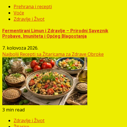
Prehrana i recepti
Voće
Zdravlje i Život
Fermentirani Limun i Zdravlje – Prirodni Saveznik
Probave, Imuniteta i Općeg Blagostanja
7. kolovoza 2026.
Najbolji Recepti sa Žitaricama za Zdrave Obroke
3 min read
Zdravlje i Život
Žitarice