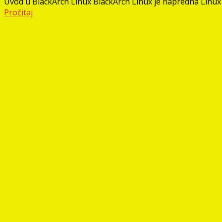
Uvod u BlackArch Linux BlackArch Linux je napredna Linux dis
Pročitaj