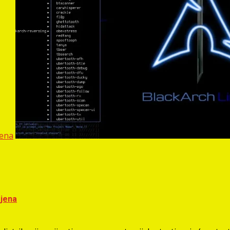
jena
mjena