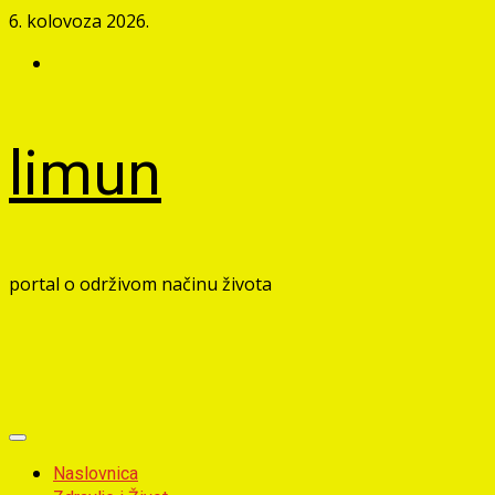
Skip
6. kolovoza 2026.
to
Facebook
content
limun
portal o održivom načinu života
Primary
Menu
Naslovnica