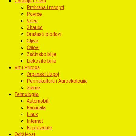
Zdravlje i Život
Prehrana i recepti
Povrće
Voće
Žitarice
Orašasti plodovi
Gljive
Čajevi
Začinsko bilje
Ljekovito bilje
Vrt i Priroda
Organski Uzgoj
Permakultura i Agroekologija
Sjeme
Tehnologija
Automobili
Računala
Linux
Internet
Kriptovalute
Održivost