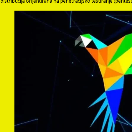
tribucija orijentirana na penetracijsko testiranje (pentestin