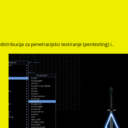
istribucija za penetracijsko testiranje (pentesting) i...