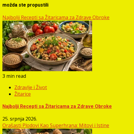
možda ste propustili
Najbolji Recepti sa Žitaricama za Zdrave Obroke
3 min read
Zdravlje i Život
Žitarice
Najbolji Recepti sa Žitaricama za Zdrave Obroke
25. srpnja 2026.
Orašasti Plodovi Kao Superhrana: Mitovi i Istine