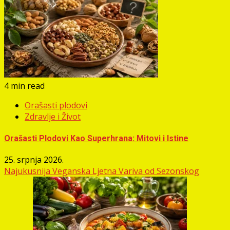
4 min read
Orašasti plodovi
Zdravlje i Život
Orašasti Plodovi Kao Superhrana: Mitovi i Istine
25. srpnja 2026.
Najukusnija Veganska Ljetna Variva od Sezonskog