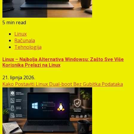
5 min read
Linux
Računala
Tehnologija
Linux – Najbolja Alternativa Windowsu: Zašto Sve Više
Korisnika Prelazi na Linux
21. lipnja 2026.
Kako Postaviti Linux Dual-boot Bez Gubitka Podataka