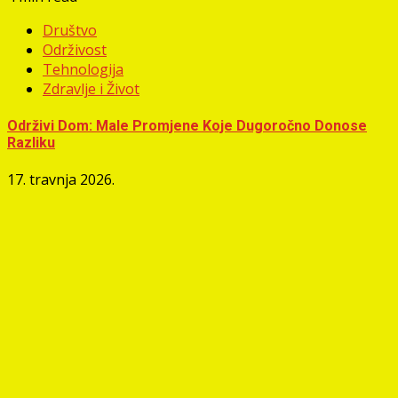
Društvo
Održivost
Tehnologija
Zdravlje i Život
Održivi Dom: Male Promjene Koje Dugoročno Donose
Razliku
17. travnja 2026.