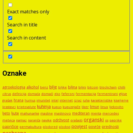
Exact matches only
Search in title
Search in content
Oznake
bilje
agroekologija
alkohol
biljna
benz
biljni
bitcoin
blockchain
chilli
biljke
domaći
eko
gljive
citrus
definicija
domaća
feferoni
fermentacija
fermentirani
hrana
grašak
imunitet
intel
internet
izraz
juha
karakteristike
humus
kiseljenje
kuhinja
limun
kupus
kupusnjače
liker
linux
ljekovito
krastavci
kriptovalute
ljute
ljeto
mediteran
mahunarke
masline
maslinovo
mercedes
menta
organski
održivost
metvica
namaz
navike
orašasti
naranča
os
paprike
povijest
papričice
povrće
prednosti
permakultura
plodored
plodovi