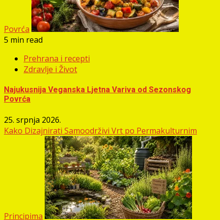
Povrća
5 min read
Prehrana i recepti
Zdravlje i Život
Najukusnija Veganska Ljetna Variva od Sezonskog
Povrća
25. srpnja 2026.
Kako Dizajnirati Samoodrživi Vrt po Permakulturnim
Principima