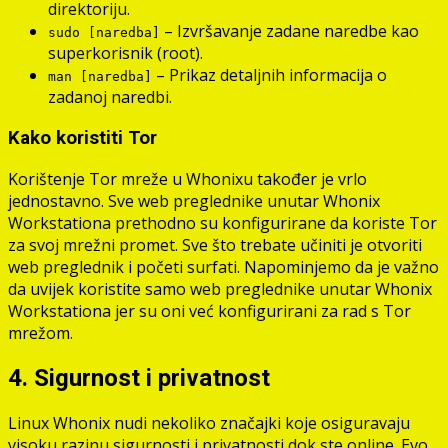
direktoriju.
– Izvršavanje zadane naredbe kao
sudo [naredba]
superkorisnik (root).
– Prikaz detaljnih informacija o
man [naredba]
zadanoj naredbi.
Kako koristiti Tor
Korištenje Tor mreže u Whonixu također je vrlo
jednostavno. Sve web preglednike unutar Whonix
Workstationa prethodno su konfigurirane da koriste Tor
za svoj mrežni promet. Sve što trebate učiniti je otvoriti
web preglednik i početi surfati. Napominjemo da je važno
da uvijek koristite samo web preglednike unutar Whonix
Workstationa jer su oni već konfigurirani za rad s Tor
mrežom.
4. Sigurnost i privatnost
Linux Whonix nudi nekoliko značajki koje osiguravaju
visoku razinu sigurnosti i privatnosti dok ste online. Evo