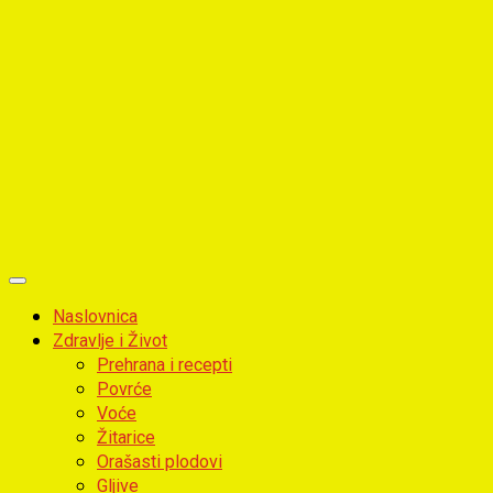
Primary
Menu
Naslovnica
Zdravlje i Život
Prehrana i recepti
Povrće
Voće
Žitarice
Orašasti plodovi
Gljive