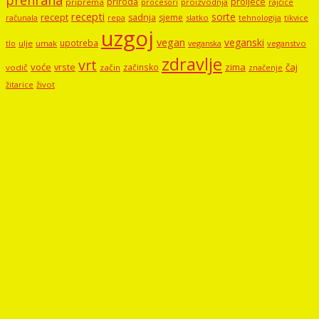
prehrana
proljeće
priroda
priprema
procesori
proizvodnja
rajčice
recepti
sorte
recept
sadnja
sjeme
računala
repa
slatko
tehnologija
tikvice
uzgoj
vegan
veganski
upotreba
tlo
ulje
umak
veganstvo
veganska
zdravlje
vrt
voće
vrste
zima
čaj
začinsko
vodič
začin
značenje
žitarice
život