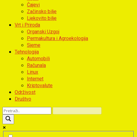
Čajevi
Začinsko bilje
Ljekovito bilje
Vrt i Priroda
Organski Uzgoj
Permakultura i Agroekologija
Sjeme
Tehnologija
Automobili
Računala
Linux
Internet
Kriptovalute
Održivost
Društvo