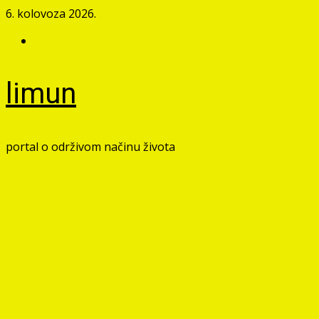
Skip
6. kolovoza 2026.
to
Facebook
content
limun
portal o održivom načinu života