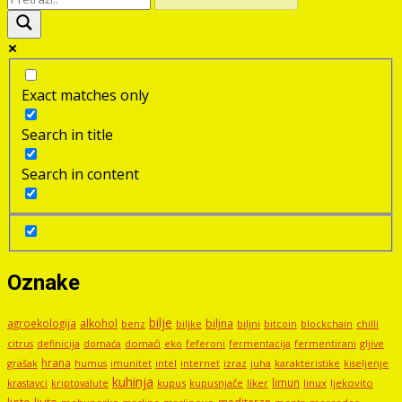
Exact matches only
Search in title
Search in content
Oznake
bilje
agroekologija
alkohol
biljna
benz
biljni
bitcoin
blockchain
chilli
biljke
domaći
eko
gljive
citrus
definicija
domaća
feferoni
fermentacija
fermentirani
hrana
grašak
imunitet
intel
internet
izraz
juha
karakteristike
humus
kiseljenje
kuhinja
limun
kupus
kupusnjače
liker
linux
ljekovito
krastavci
kriptovalute