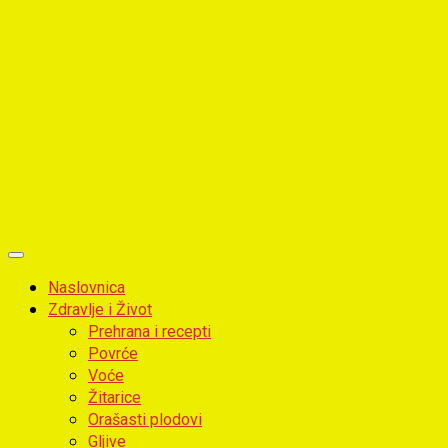
Primary
Menu
Naslovnica
Zdravlje i Život
Prehrana i recepti
Povrće
Voće
Žitarice
Orašasti plodovi
Gljive