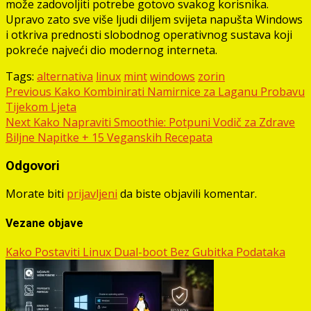
može zadovoljiti potrebe gotovo svakog korisnika.
Upravo zato sve više ljudi diljem svijeta napušta Windows
i otkriva prednosti slobodnog operativnog sustava koji
pokreće najveći dio modernog interneta.
Tags:
alternativa
linux
mint
windows
zorin
Post
Previous
Kako Kombinirati Namirnice za Laganu Probavu
Tijekom Ljeta
navigation
Next
Kako Napraviti Smoothie: Potpuni Vodič za Zdrave
Biljne Napitke + 15 Veganskih Recepata
Odgovori
Morate biti
prijavljeni
da biste objavili komentar.
Vezane objave
Kako Postaviti Linux Dual-boot Bez Gubitka Podataka