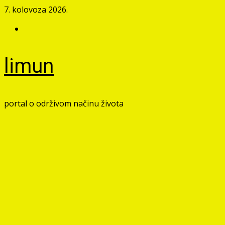
Skip
7. kolovoza 2026.
to
Facebook
content
limun
portal o održivom načinu života