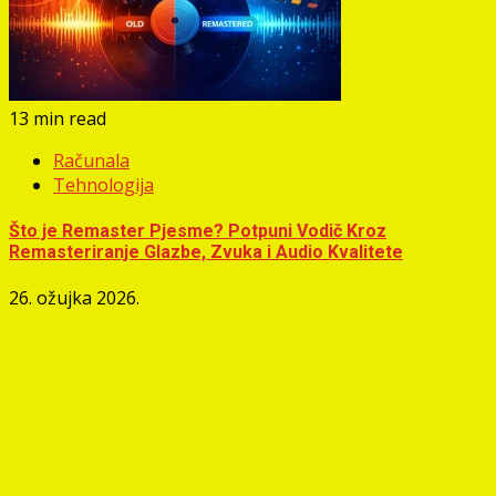
13 min read
Računala
Tehnologija
Što je Remaster Pjesme? Potpuni Vodič Kroz
Remasteriranje Glazbe, Zvuka i Audio Kvalitete
26. ožujka 2026.