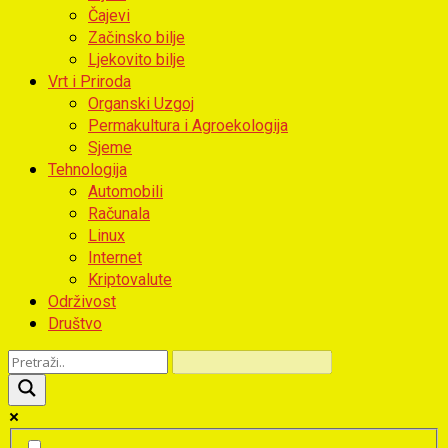
Čajevi
Začinsko bilje
Ljekovito bilje
Vrt i Priroda
Organski Uzgoj
Permakultura i Agroekologija
Sjeme
Tehnologija
Automobili
Računala
Linux
Internet
Kriptovalute
Održivost
Društvo