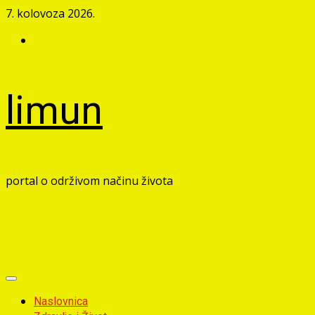
Skip
7. kolovoza 2026.
to
Facebook
content
limun
portal o održivom načinu života
Primary
Menu
Naslovnica