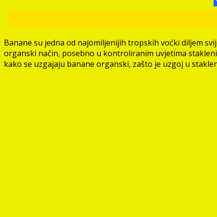
Banane su jedna od najomiljenijih tropskih voćki diljem svi
organski način, posebno u kontroliranim uvjetima staklenik
kako se uzgajaju banane organski, zašto je uzgoj u staklen