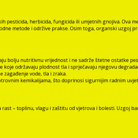
ih pesticida, herbicida, fungicida ili umjetnih gnojiva. Ova
prirodne metode i održive prakse. Osim toga, organski uzgoj 
 bolju nutritivnu vrijednost i ne sadrže štetne ostatke pest
 koje održavaju plodnost tla i sprječavaju njegovu degradac
 zagađenje vode, tla i zraka.
otrovnim kemikalijama, što doprinosi sigurnijim radnim uvje
a rast – toplinu, vlagu i zaštitu od vjetrova i bolesti. Uzgo
.