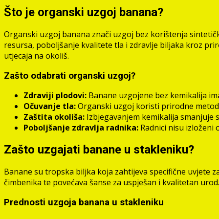
Što je organski uzgoj banana?
Organski uzgoj banana znači uzgoj bez korištenja sintetičk
resursa, poboljšanje kvalitete tla i zdravlje biljaka kroz 
utjecaja na okoliš.
Zašto odabrati organski uzgoj?
Zdraviji plodovi:
Banane uzgojene bez kemikalija imaju
Očuvanje tla:
Organski uzgoj koristi prirodne metode
Zaštita okoliša:
Izbjegavanjem kemikalija smanjuje se
Poboljšanje zdravlja radnika:
Radnici nisu izloženi 
Zašto uzgajati banane u stakleniku?
Banane su tropska biljka koja zahtijeva specifične uvjete z
čimbenika te povećava šanse za uspješan i kvalitetan urod
Prednosti uzgoja banana u stakleniku