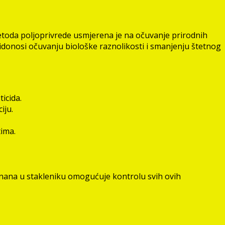
 metoda poljoprivrede usmjerena je na očuvanje prirodnih
pridonosi očuvanju biološke raznolikosti i smanjenju štetnog
icida.
iju.
tima.
j banana u stakleniku omogućuje kontrolu svih ovih