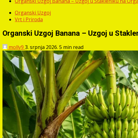
Organski Uzgoj Banana – Uzgoj u Stakleniku na Org
Organski Uzgoj
Vrt i Priroda
Organski Uzgoj Banana – Uzgoj u Stakle
molly9
3. srpnja 2026.
5 min read