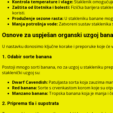
Kontrola temperature i vlage:
Staklenik omogućuje 
Zaštita od štetnika i bolesti:
Fizička barijera stakl
koristi.
Produženje sezone rasta:
U stakleniku banane mogu 
Manja potrošnja vode:
Zatvoreni sustav staklenika 
Osnove za uspješan organski uzgoj bana
U nastavku donosimo ključne korake i preporuke koje će
1. Odabir sorte banana
Postoji mnogo sorti banana, no za uzgoj u stakleniku pre
staklenički uzgoj su:
Dwarf Cavendish:
Patuljasta sorta koja zauzima man
Red banana:
Sorte s crvenkastom korom koje su otpor
Manzano banana:
Tropska banana koja je manja i čes
2. Priprema tla i supstrata