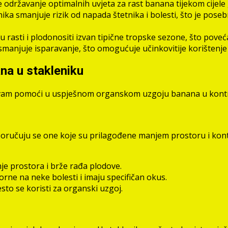
održavanje optimalnih uvjeta za rast banana tijekom cijele 
enika smanjuje rizik od napada štetnika i bolesti, što je po
rasti i plodonositi izvan tipične tropske sezone, što poveć
smanjuje isparavanje, što omogućuje učinkovitije korištenje
na u stakleniku
 vam pomoći u uspješnom organskom uzgoju banana u kontro
poručuju se one koje su prilagođene manjem prostoru i kont
je prostora i brže rađa plodove.
ne na neke bolesti i imaju specifičan okus.
to se koristi za organski uzgoj.