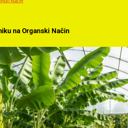
anski Način
niku na Organski Način