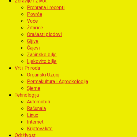
Zdravlje i Život
Prehrana i recepti
Povrće
Voće
Žitarice
Orašasti plodovi
Gljive
Čajevi
Začinsko bilje
Ljekovito bilje
Vrt i Priroda
Organski Uzgoj
Permakultura i Agroekologija
Sjeme
Tehnologija
Automobili
Računala
Linux
Internet
Kriptovalute
Održivost