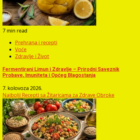
7 min read
Prehrana i recepti
Voće
Zdravlje i Život
Fermentirani Limun i Zdravlje – Prirodni Saveznik
Probave, Imuniteta i Općeg Blagostanja
7. kolovoza 2026.
Najbolji Recepti sa Žitaricama za Zdrave Obroke