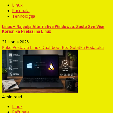
Linux
Računala
Tehnologija
Linux – Najbolja Alternativa Windowsu: Zašto Sve Više
Korisnika Prelazi na Linux
21. lipnja 2026.
Kako Postaviti Linux Dual-boot Bez Gubitka Podataka
4 min read
Linux
Računala