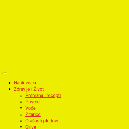
Primary
Menu
Naslovnica
Zdravlje i Život
Prehrana i recepti
Povrće
Voće
Žitarice
Orašasti plodovi
Gljive