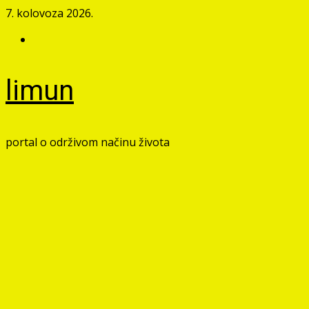
Skip
7. kolovoza 2026.
to
Facebook
content
limun
portal o održivom načinu života