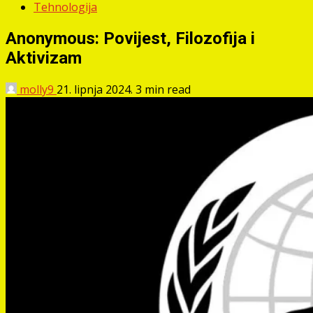
Tehnologija
Anonymous: Povijest, Filozofija i
Aktivizam
molly9
21. lipnja 2024.
3 min read