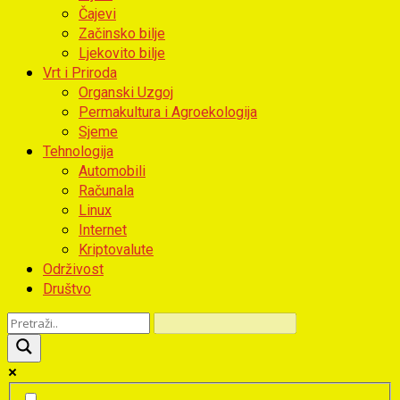
Čajevi
Začinsko bilje
Ljekovito bilje
Vrt i Priroda
Organski Uzgoj
Permakultura i Agroekologija
Sjeme
Tehnologija
Automobili
Računala
Linux
Internet
Kriptovalute
Održivost
Društvo