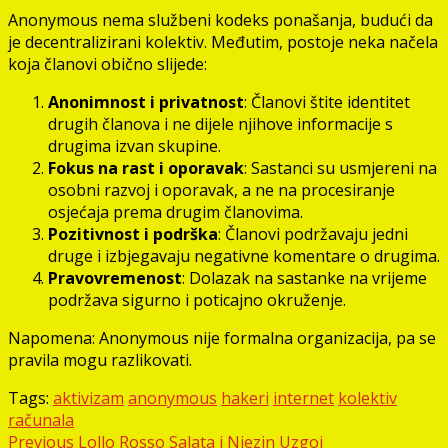
Anonymous nema službeni kodeks ponašanja, budući da
je decentralizirani kolektiv. Međutim, postoje neka načela
koja članovi obično slijede:
Anonimnost i privatnost
: Članovi štite identitet
drugih članova i ne dijele njihove informacije s
drugima izvan skupine.
Fokus na rast i oporavak
: Sastanci su usmjereni na
osobni razvoj i oporavak, a ne na procesiranje
osjećaja prema drugim članovima.
Pozitivnost i podrška
: Članovi podržavaju jedni
druge i izbjegavaju negativne komentare o drugima.
Pravovremenost
: Dolazak na sastanke na vrijeme
podržava sigurno i poticajno okruženje.
Napomena: Anonymous nije formalna organizacija, pa se
pravila mogu razlikovati.
Tags:
aktivizam
anonymous
hakeri
internet
kolektiv
računala
Post
Previous
Lollo Rosso Salata i Njezin Uzgoj