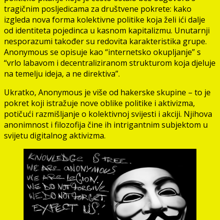
tragičnim posljedicama za društvene pokrete: kako
izgleda nova forma kolektivne politike koja želi ići dalje
od identiteta pojedinca u kasnom kapitalizmu. Unutarnji
nesporazumi također su redovita karakteristika grupe.
Anonymous se opisuje kao “internetsko okupljanje” s
“vrlo labavom i decentraliziranom strukturom koja djeluje
na temelju ideja, a ne direktiva”.
Ukratko, Anonymous je više od hakerske skupine – to je
pokret koji istražuje nove oblike politike i aktivizma,
potičući razmišljanje o kolektivnoj svijesti i akciji. Njihova
anonimnost i filozofija čine ih intrigantnim subjektom u
svijetu digitalnog aktivizma.