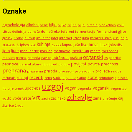
Oznake
bilje
agroekologija
alkohol
biljna
benz
biljni
bitcoin
blockchain
chilli
biljke
domaći
eko
gljive
citrus
definicija
domaća
feferoni
fermentacija
fermentirani
hrana
grašak
imunitet
intel
internet
izraz
juha
karakteristike
humus
kiseljenje
kuhinja
limun
kupus
kupusnjače
liker
linux
ljekovito
krastavci
kriptovalute
ljute
ljeto
mediteran
mahunarke
masline
maslinovo
mercedes
menta
organski
održivost
metvica
namaz
navike
orašasti
naranča
os
paprike
povijest
papričice
povrće
prednosti
permakultura
plodored
plodovi
prehrana
proljeće
priroda
priprema
procesori
proizvodnja
rajčice
recepti
sorte
recept
sadnja
sjeme
računala
repa
slatko
tehnologija
tikvice
uzgoj
vegan
veganski
upotreba
tlo
ulje
umak
veganstvo
veganska
zdravlje
vrt
voće
vrste
zima
čaj
začinsko
vodič
začin
značenje
žitarice
život