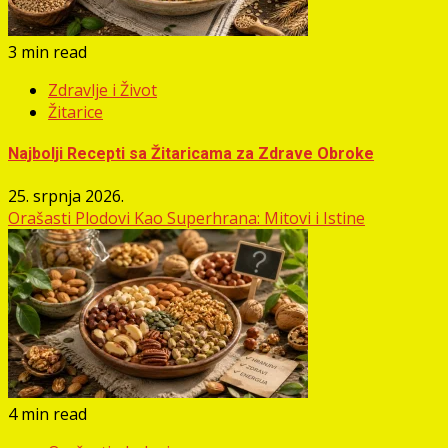
3 min read
Zdravlje i Život
Žitarice
Najbolji Recepti sa Žitaricama za Zdrave Obroke
25. srpnja 2026.
Orašasti Plodovi Kao Superhrana: Mitovi i Istine
4 min read