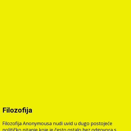
Filozofija
Filozofija Anonymousa nudi uvid u dugo postojeće
političko pitanje koje je često ostalo bez odgovora s