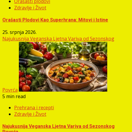
Orašasti plodovi
Zdravlje i Život
Orašasti Plodovi Kao Superhrana: Mitovi i Istine
25. srpnja 2026.
Najukusnija Veganska Ljetna Variva od Sezonskog
Povrća
5 min read
Prehrana i recepti
Zdravlje i Život
Najukusnija Veganska Ljetna Variva od Sezonskog
Povrća