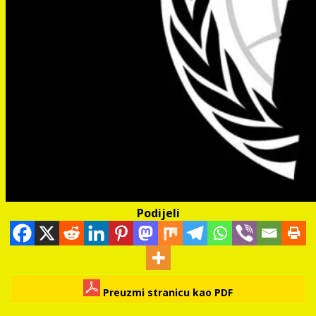
Podijeli
Preuzmi stranicu kao PDF