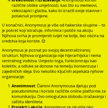
različite oblike umjetnosti, kao što su memeovi,
videozapisi i glazba, kako bi izrazili svoje stavove i
potaknuli promjene.
U konačnici, Anonymous je više od hakerske skupine – to
je pokret koji istražuje, informira i potiče na akciju.
Njihova svrha je promijeniti svijet na bolje, bez obzira na
sredstva koja koriste. 😊
Anonymous je poznat po svojoj decentraliziranoj
strukturi. Njihova organizacija nije hijerarhijska i nema
centralnog vodstva. Umjesto toga, funkcioniraju kao
kolektiv, a odluke se donose na temelju konsenzusa i
zajedničkih ideja. Evo nekoliko ključnih aspekata njihove
organizacije:
Anonimnost
: Članovi Anonymousa djeluju pod
pseudonimima i koriste različite online platforme za
komunikaciju. Ovo omogućava slobodu izražavanja i
zaštitu identiteta.
Projekti i akcije
: Anonymous se okuplja oko