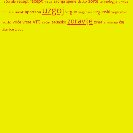
recepti
sorte
recept
sadnja
sjeme
računala
repa
slatko
tehnologija
tikvice
uzgoj
vegan
veganski
upotreba
tlo
ulje
umak
veganstvo
veganska
zdravlje
vrt
voće
vrste
zima
čaj
začinsko
vodič
začin
značenje
žitarice
život