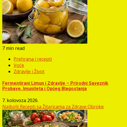
7 min read
Prehrana i recepti
Voće
Zdravlje i Život
Fermentirani Limun i Zdravlje – Prirodni Saveznik
Probave, Imuniteta i Općeg Blagostanja
7. kolovoza 2026.
Najbolji Recepti sa Žitaricama za Zdrave Obroke