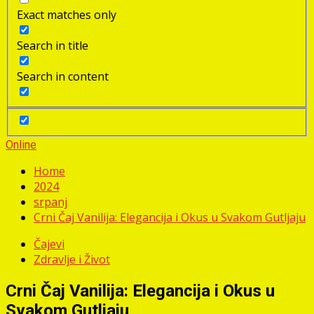
Exact matches only
Search in title
Search in content
Online
Home
2024
srpanj
Crni Čaj Vanilija: Elegancija i Okus u Svakom Gutljaju
Čajevi
Zdravlje i Život
Crni Čaj Vanilija: Elegancija i Okus u
Svakom Gutljaju