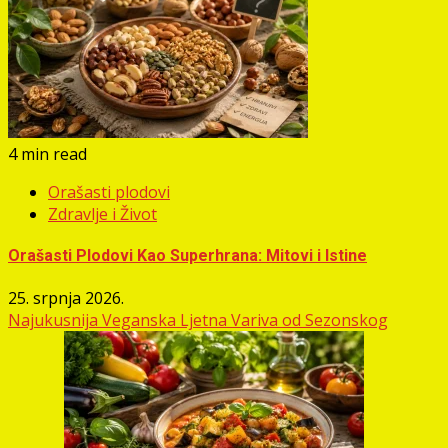
4 min read
Orašasti plodovi
Zdravlje i Život
Orašasti Plodovi Kao Superhrana: Mitovi i Istine
25. srpnja 2026.
Najukusnija Veganska Ljetna Variva od Sezonskog