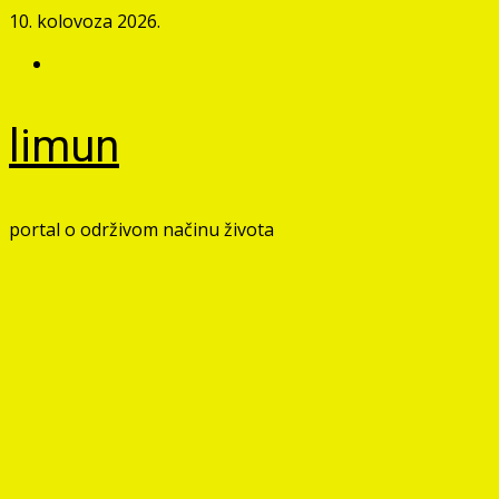
Skip
10. kolovoza 2026.
to
Facebook
content
limun
portal o održivom načinu života