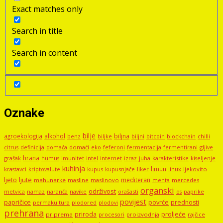
Exact matches only
Search in title
Search in content
Oznake
bilje
agroekologija
alkohol
biljna
benz
biljni
bitcoin
blockchain
chilli
biljke
domaći
eko
gljive
citrus
definicija
domaća
feferoni
fermentacija
fermentirani
hrana
grašak
imunitet
intel
internet
izraz
juha
karakteristike
humus
kiseljenje
kuhinja
limun
kupus
kupusnjače
liker
linux
ljekovito
krastavci
kriptovalute
ljute
ljeto
mediteran
mahunarke
masline
maslinovo
mercedes
menta
organski
održivost
metvica
namaz
navike
orašasti
naranča
os
paprike
povijest
papričice
povrće
prednosti
permakultura
plodored
plodovi
prehrana
proljeće
priroda
priprema
procesori
proizvodnja
rajčice