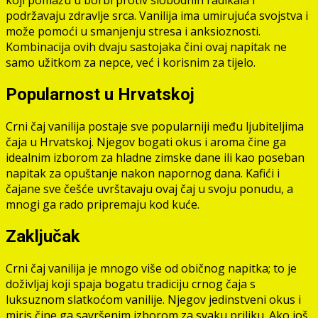
koji pomažu u borbi protiv slobodnih radikala i
podržavaju zdravlje srca. Vanilija ima umirujuća svojstva i
može pomoći u smanjenju stresa i anksioznosti.
Kombinacija ovih dvaju sastojaka čini ovaj napitak ne
samo užitkom za nepce, već i korisnim za tijelo.
Popularnost u Hrvatskoj
Crni čaj vanilija postaje sve popularniji među ljubiteljima
čaja u Hrvatskoj. Njegov bogati okus i aroma čine ga
idealnim izborom za hladne zimske dane ili kao poseban
napitak za opuštanje nakon napornog dana. Kafići i
čajane sve češće uvrštavaju ovaj čaj u svoju ponudu, a
mnogi ga rado pripremaju kod kuće.
Zaključak
Crni čaj vanilija je mnogo više od običnog napitka; to je
doživljaj koji spaja bogatu tradiciju crnog čaja s
luksuznom slatkoćom vanilije. Njegov jedinstveni okus i
miris čine ga savršenim izborom za svaku priliku. Ako još