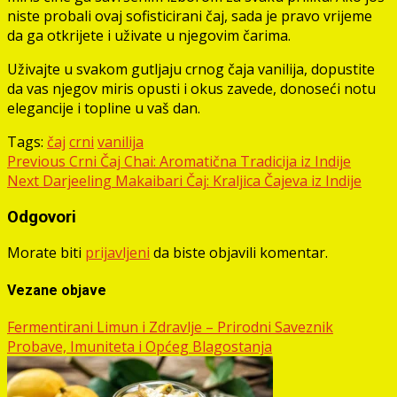
niste probali ovaj sofisticirani čaj, sada je pravo vrijeme
da ga otkrijete i uživate u njegovim čarima.
Uživajte u svakom gutljaju crnog čaja vanilija, dopustite
da vas njegov miris opusti i okus zavede, donoseći notu
elegancije i topline u vaš dan.
Tags:
čaj
crni
vanilija
Post
Previous
Crni Čaj Chai: Aromatična Tradicija iz Indije
Next
Darjeeling Makaibari Čaj: Kraljica Čajeva iz Indije
navigation
Odgovori
Morate biti
prijavljeni
da biste objavili komentar.
Vezane objave
Fermentirani Limun i Zdravlje – Prirodni Saveznik
Probave, Imuniteta i Općeg Blagostanja