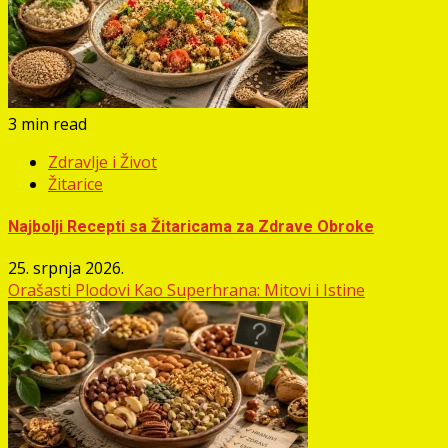
3 min read
Zdravlje i Život
Žitarice
Najbolji Recepti sa Žitaricama za Zdrave Obroke
25. srpnja 2026.
Orašasti Plodovi Kao Superhrana: Mitovi i Istine