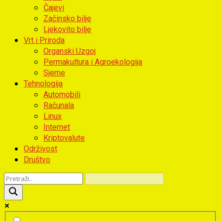
Čajevi
Začinsko bilje
Ljekovito bilje
Vrt i Priroda
Organski Uzgoj
Permakultura i Agroekologija
Sjeme
Tehnologija
Automobili
Računala
Linux
Internet
Kriptovalute
Održivost
Društvo