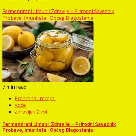
Fermentirani Limun i Zdravlje – Prirodni Saveznik
Probave, Imuniteta i Općeg Blagostanja
7 min read
Prehrana i recepti
Voće
Zdravlje i Život
Fermentirani Limun i Zdravlje – Prirodni Saveznik
Probave, Imuniteta i Općeg Blagostanja