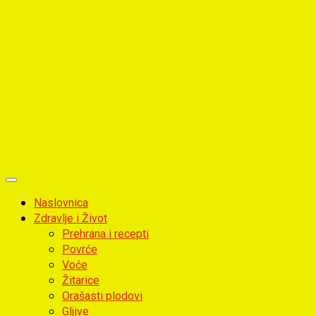
Primary
Menu
Naslovnica
Zdravlje i Život
Prehrana i recepti
Povrće
Voće
Žitarice
Orašasti plodovi
Gljive