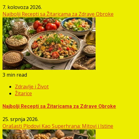
7. kolovoza 2026.
Najbolji Recepti sa Žitaricama za Zdrave Obroke
3 min read
Zdravlje i Život
Žitarice
Najbolji Recepti sa Žitaricama za Zdrave Obroke
25. srpnja 2026.
Orašasti Plodovi Kao Superhrana: Mitovi i Istine