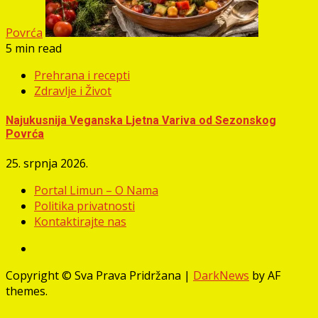
Povrća
5 min read
Prehrana i recepti
Zdravlje i Život
Najukusnija Veganska Ljetna Variva od Sezonskog
Povrća
25. srpnja 2026.
Portal Limun – O Nama
Politika privatnosti
Kontaktirajte nas
Facebook
Copyright © Sva Prava Pridržana
|
DarkNews
by AF
themes.