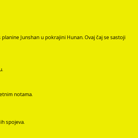
s planine Junshan u pokrajini Hunan. Ovaj čaj se sastoji
u.
jetnim notama.
ih spojeva.