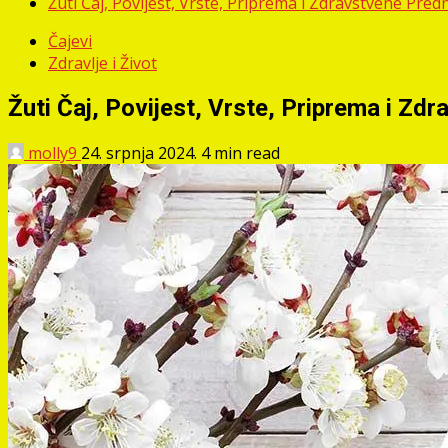
Žuti Čaj, Povijest, Vrste, Priprema i Zdravstvene Pred
Čajevi
Zdravlje i Život
Žuti Čaj, Povijest, Vrste, Priprema i Zd
molly9
24. srpnja 2024.
4 min read