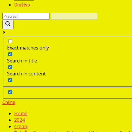
Društvo
Exact matches only
Search in title
Search in content
Online
Home
2024
srpanj