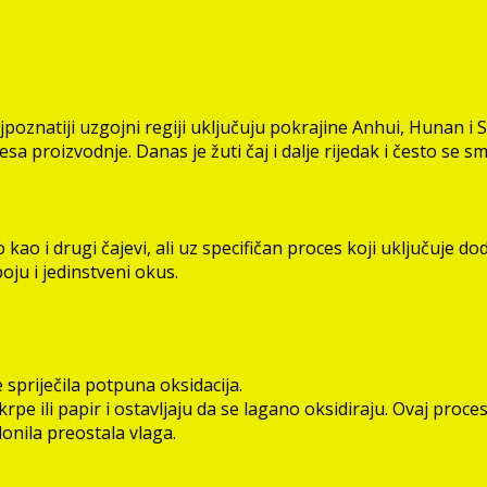
ajpoznatiji uzgojni regiji uključuju pokrajine Anhui, Hunan i S
sa proizvodnje. Danas je žuti čaj i dalje rijedak i često se 
no kao i drugi čajevi, ali uz specifičan proces koji uključuje
oju i jedinstveni okus.
e spriječila potpuna oksidacija.
krpe ili papir i ostavljaju da se lagano oksidiraju. Ovaj proce
lonila preostala vlaga.