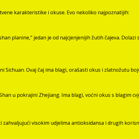
tvene karakteristike i okuse. Evo nekoliko najpoznatijih:
an planine,” jedan je od najcjenjenijih žutih čajeva. Dolazi 
Sichuan. Ovaj čaj ima blagi, orašasti okus i zlatnožutu boj
an u pokrajini Zhejiang. Ima blagi, voćni okus s blagim cv
ti zahvaljujući visokim udjelima antioksidansa i drugih korisn