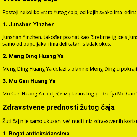
Postoji nekoliko vrsta žutog čaja, od kojih svaka ima jedins
1.
Junshan Yinzhen
Junshan Yinzhen, također poznat kao “Srebrne iglice s Junsh
samo od pupoljaka i ima delikatan, sladak okus.
2.
Meng Ding Huang Ya
Meng Ding Huang Ya dolazi s planine Meng Ding u pokrajini 
3.
Mo Gan Huang Ya
Mo Gan Huang Ya potječe iz planinskog područja Mo Gan Sh
Zdravstvene prednosti žutog čaja
Žuti čaj nije samo ukusan, već nudi i niz zdravstvenih koris
1. Bogat antioksidansima