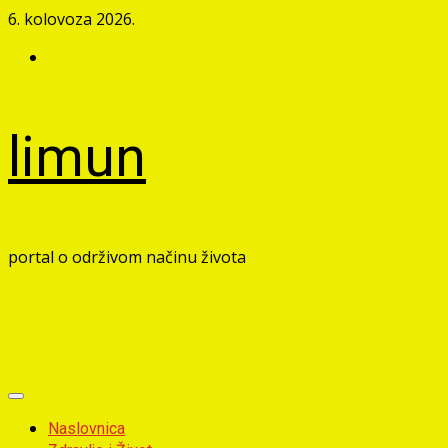
Skip
6. kolovoza 2026.
to
Facebook
content
limun
portal o održivom načinu života
Primary
Menu
Naslovnica