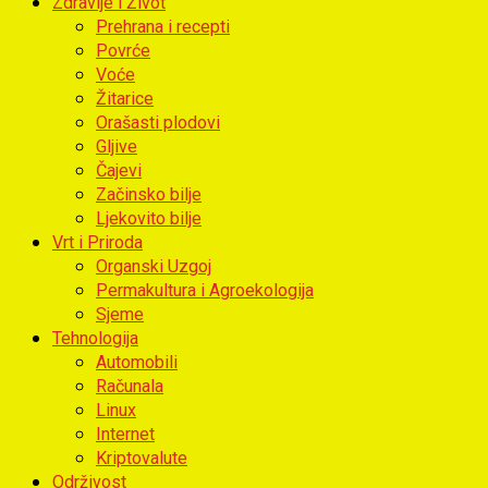
Zdravlje i Život
Prehrana i recepti
Povrće
Voće
Žitarice
Orašasti plodovi
Gljive
Čajevi
Začinsko bilje
Ljekovito bilje
Vrt i Priroda
Organski Uzgoj
Permakultura i Agroekologija
Sjeme
Tehnologija
Automobili
Računala
Linux
Internet
Kriptovalute
Održivost