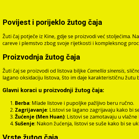
Povijest i porijeklo žutog čaja
Žuti čaj potječe iz Kine, gdje se proizvodi već stoljećima. N
careve i plemstvo zbog svoje rijetkosti i kompleksnog proce
Proizvodnja žutog čaja
Žuti čaj se proizvodi od listova biljke
Camellia sinensis
, slič
lagano oksidaciju listova, što im daje karakterističnu žutu b
Glavni koraci u proizvodnji žutog čaja:
Berba
: Mlade listove i pupoljke pažljivo beru ručno.
Zagrijavanje
: Listovi se lagano zagrijavaju kako bi s
Žućenje (Men Huan)
: Listovi se zamotavaju u vlažne 
Sušenje
: Nakon žućenja, listovi se suše kako bi se uk
Vrste žutog čaja