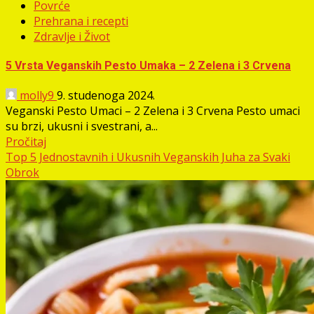
Povrće
Prehrana i recepti
Zdravlje i Život
5 Vrsta Veganskih Pesto Umaka – 2 Zelena i 3 Crvena
molly9
9. studenoga 2024.
Veganski Pesto Umaci – 2 Zelena i 3 Crvena Pesto umaci
su brzi, ukusni i svestrani, a...
Pročitaj
Top 5 Jednostavnih i Ukusnih Veganskih Juha za Svaki
Obrok