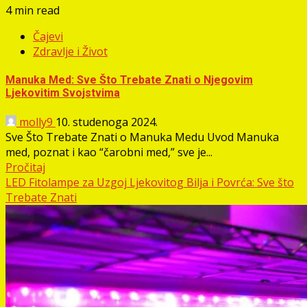
4 min read
Čajevi
Zdravlje i Život
Manuka Med: Sve Što Trebate Znati o Njegovim
Ljekovitim Svojstvima
molly9
10. studenoga 2024.
Sve Što Trebate Znati o Manuka Medu Uvod Manuka
med, poznat i kao “čarobni med,” sve je...
Pročitaj
LED Fitolampe za Uzgoj Ljekovitog Bilja i Povrća: Sve što
Trebate Znati