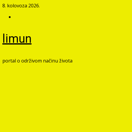
Skip
8. kolovoza 2026.
to
Facebook
content
limun
portal o održivom načinu života