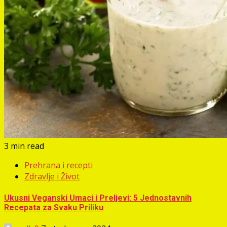
3 min read
Prehrana i recepti
Zdravlje i Život
Ukusni Veganski Umaci i Preljevi: 5 Jednostavnih
Recepata za Svaku Priliku