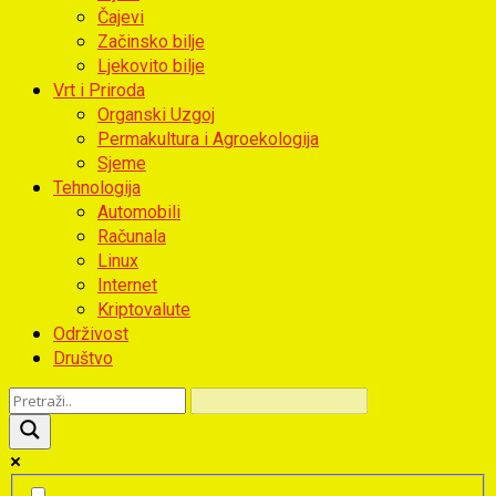
Čajevi
Začinsko bilje
Ljekovito bilje
Vrt i Priroda
Organski Uzgoj
Permakultura i Agroekologija
Sjeme
Tehnologija
Automobili
Računala
Linux
Internet
Kriptovalute
Održivost
Društvo