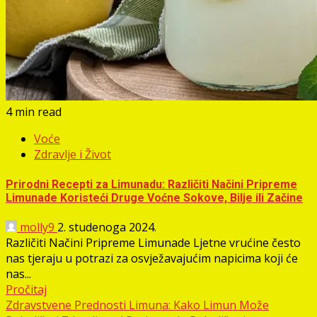
4 min read
Voće
Zdravlje i Život
Prirodni Recepti za Limunadu: Različiti Načini Pripreme
Limunade Koristeći Druge Voćne Sokove, Bilje ili Začine
molly9
2. studenoga 2024.
Različiti Načini Pripreme Limunade Ljetne vrućine često
nas tjeraju u potrazi za osvježavajućim napicima koji će
nas...
Pročitaj
Zdravstvene Prednosti Limuna: Kako Limun Može