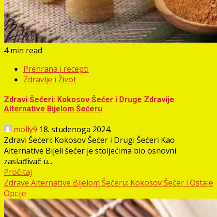
4 min read
Prehrana i recepti
Zdravlje i Život
Zdravi Šećeri: Kokosov Šećer i Druge Zdravije
Alternative Bijelom Šećeru
molly9
18. studenoga 2024.
Zdravi Šećeri: Kokosov Šećer i Drugi Šećeri Kao
Alternative Bijeli šećer je stoljećima bio osnovni
zaslađivač u...
Pročitaj
Zdrave Alternative Bijelom Šećeru: Kokosov Šećer i Ostale
Opcije