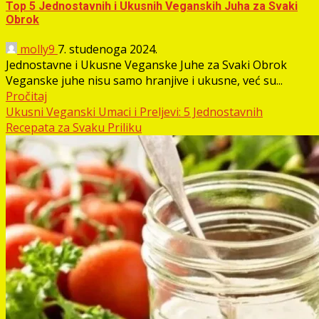
Top 5 Jednostavnih i Ukusnih Veganskih Juha za Svaki
Obrok
molly9
7. studenoga 2024.
Jednostavne i Ukusne Veganske Juhe za Svaki Obrok
Veganske juhe nisu samo hranjive i ukusne, već su...
Pročitaj
Ukusni Veganski Umaci i Preljevi: 5 Jednostavnih
Recepata za Svaku Priliku