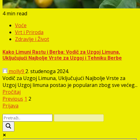
4 min read
Voće
Vrt i Priroda
Zdravlje i Život
Kako Limuni Rastu i Berba: Vodič za Uzgoj Limuna,
Uključujući Najbolje Vrste za Uzgoj i Tehniku Berbe
molly9
2. studenoga 2024.
Vodič za Uzgoj Limuna, Uključujući Najbolje Vrste za
Uzgoj Uzgoj limuna postao je popularan zbog sve većeg...
Pročitaj
Brojevi
Previous
1
2
Prijava
stranica
objava