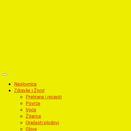
Primary
Menu
Naslovnica
Zdravlje i Život
Prehrana i recepti
Povrće
Voće
Žitarice
Orašasti plodovi
Gljive