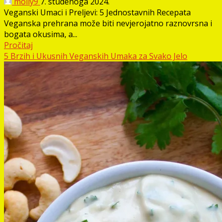
molly9
7. studenoga 2024.
Veganski Umaci i Preljevi: 5 Jednostavnih Recepata
Veganska prehrana može biti nevjerojatno raznovrsna i
bogata okusima, a...
Pročitaj
5 Brzih i Ukusnih Veganskih Umaka za Svako Jelo