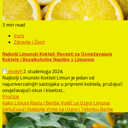
3 min read
Voće
Zdravlje i Život
Najbolji Limunski Kokteli: Recepti za Osvježavajuće
Koktele i Bezalkoholne Napitke s Limunom
molly9
2. studenoga 2024.
Najbolji Limunski Kokteli Limun je jedan od
najuniverzalnijih sastojaka u pripremi koktela, pružajući
osvježavajući okus i kiselost...
Pročitaj
Kako Limuni Rastu i Berba: Vodič za Uzgoj Limuna,
Uključujući Najbolje Vrste za Uzgoj i Tehniku Berbe