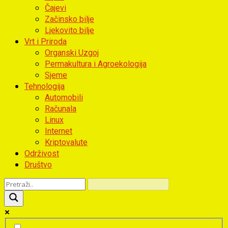
Čajevi
Začinsko bilje
Ljekovito bilje
Vrt i Priroda
Organski Uzgoj
Permakultura i Agroekologija
Sjeme
Tehnologija
Automobili
Računala
Linux
Internet
Kriptovalute
Održivost
Društvo