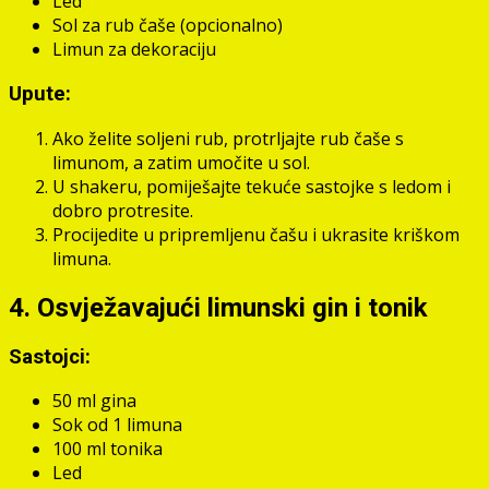
Led
Sol za rub čaše (opcionalno)
Limun za dekoraciju
Upute:
Ako želite soljeni rub, protrljajte rub čaše s
limunom, a zatim umočite u sol.
U shakeru, pomiješajte tekuće sastojke s ledom i
dobro protresite.
Procijedite u pripremljenu čašu i ukrasite kriškom
limuna.
4. Osvježavajući limunski gin i tonik
Sastojci:
50 ml gina
Sok od 1 limuna
100 ml tonika
Led