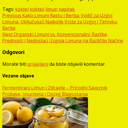
Tags:
koktel
kokteli
limun
napitak
Post
Previous
Kako Limuni Rastu i Berba: Vodič za Uzgoj
Limuna, Uključujući Najbolje Vrste za Uzgoj i Tehniku
navigation
Berbe
Next
Organski Limuni vs. Konvencionalni: Razlike,
Prednosti i Nedostaci Uzgoja Limuna na Različite Načine
Odgovori
Morate biti
prijavljeni
da biste objavili komentar.
Vezane objave
Fermentirani Limun i Zdravlje – Prirodni Saveznik
Probave, Imuniteta i Općeg Blagostanja