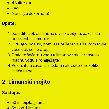
4 šalice vode
Led
Nane (za dekoraciju)
Upute:
Iscijedite sok od limuna u veliku zdjelu, pazeći da
odstranite sjemenke.
U drugoj posudi, pomiješajte šećer s 1 šalicom tople
vode dok se ne otopi.
Dodajte šećernu vodu u limunov sok i preostalu
hladnu vodu. Promiješajte.
Poslužite u čašama s ledom i ukrasite s nekoliko
listića nane.
2. Limunski mojito
Sastojci:
50 ml bijelog ruma
Sok od 1 limuna