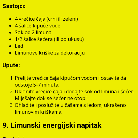
Sastojci:
4 vrećice čaja (crni ili zeleni)
4 šalice kipuće vode
Sok od 2 limuna
1/2 šalice šećera (ili po ukusu)
Led
Limunove kriške za dekoraciju
Upute:
Prelijte vrećice čaja kipućom vodom i ostavite da
odstoje 5-7 minuta.
Uklonite vrećice čaja i dodajte sok od limuna i šećer.
Miješajte dok se šećer ne otopi.
Ohladite i poslužite u čašama s ledom, ukrašeno
limunovim kriškama.
9. Limunski energijski napitak