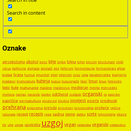
Search in title
Search in content
Oznake
bilje
agroekologija
alkohol
biljna
benz
biljni
bitcoin
blockchain
chilli
biljke
domaći
eko
gljive
citrus
definicija
domaća
feferoni
fermentacija
fermentirani
hrana
grašak
imunitet
intel
internet
izraz
juha
karakteristike
humus
kiseljenje
kuhinja
limun
kupus
kupusnjače
liker
linux
ljekovito
krastavci
kriptovalute
ljute
ljeto
mediteran
mahunarke
masline
maslinovo
mercedes
menta
organski
održivost
metvica
namaz
navike
orašasti
naranča
os
paprike
povijest
papričice
povrće
prednosti
permakultura
plodored
plodovi
prehrana
proljeće
priroda
priprema
procesori
proizvodnja
rajčice
recepti
sorte
recept
sadnja
sjeme
računala
repa
slatko
tehnologija
tikvice
uzgoj
vegan
veganski
upotreba
tlo
ulje
umak
veganstvo
veganska