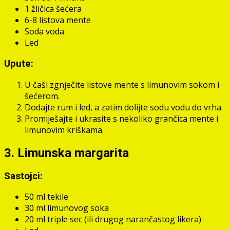
1 žličica šećera
6-8 listova mente
Soda voda
Led
Upute:
U čaši zgnječite listove mente s limunovim sokom i
šećerom.
Dodajte rum i led, a zatim dolijte sodu vodu do vrha.
Promiješajte i ukrasite s nekoliko grančica mente i
limunovim kriškama.
3. Limunska margarita
Sastojci:
50 ml tekile
30 ml limunovog soka
20 ml triple sec (ili drugog narančastog likera)