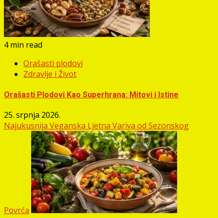
4 min read
Orašasti plodovi
Zdravlje i Život
Orašasti Plodovi Kao Superhrana: Mitovi i Istine
25. srpnja 2026.
Najukusnija Veganska Ljetna Variva od Sezonskog
Povrća