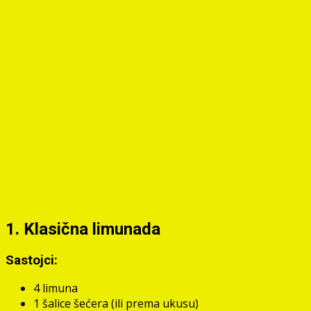
1. Klasična limunada
Sastojci:
4 limuna
1 šalice šećera (ili prema ukusu)