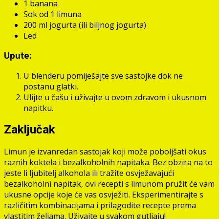
1 banana
Sok od 1 limuna
200 ml jogurta (ili biljnog jogurta)
Led
Upute:
U blenderu pomiješajte sve sastojke dok ne
postanu glatki.
Ulijte u čašu i uživajte u ovom zdravom i ukusnom
napitku.
Zaključak
Limun je izvanredan sastojak koji može poboljšati okus
raznih koktela i bezalkoholnih napitaka. Bez obzira na to
jeste li ljubitelj alkohola ili tražite osvježavajući
bezalkoholni napitak, ovi recepti s limunom pružit će vam
ukusne opcije koje će vas osvježiti. Eksperimentirajte s
različitim kombinacijama i prilagodite recepte prema
vlastitim željama. Uživajte u svakom gutljaju!