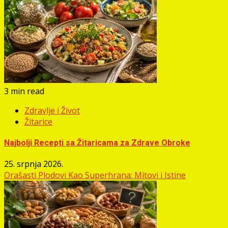
3 min read
Zdravlje i Život
Žitarice
Najbolji Recepti sa Žitaricama za Zdrave Obroke
25. srpnja 2026.
Orašasti Plodovi Kao Superhrana: Mitovi i Istine