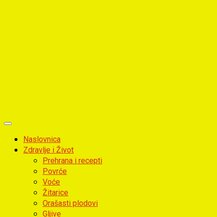
Primary
Menu
Naslovnica
Zdravlje i Život
Prehrana i recepti
Povrće
Voće
Žitarice
Orašasti plodovi
Gljive