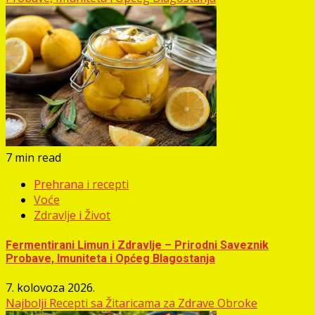
7 min read
Prehrana i recepti
Voće
Zdravlje i Život
Fermentirani Limun i Zdravlje – Prirodni Saveznik
Probave, Imuniteta i Općeg Blagostanja
7. kolovoza 2026.
Najbolji Recepti sa Žitaricama za Zdrave Obroke