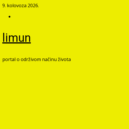
Skip
9. kolovoza 2026.
to
Facebook
content
limun
portal o održivom načinu života