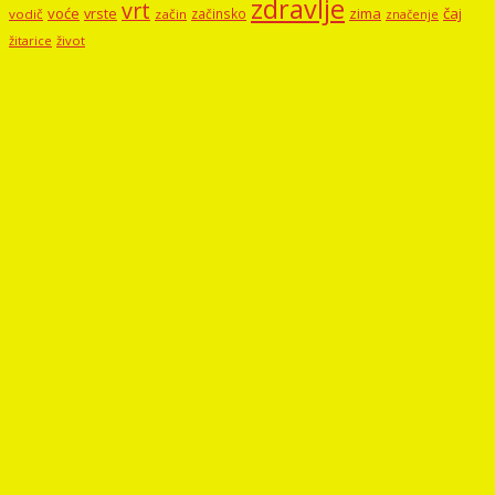
zdravlje
vrt
voće
vrste
zima
čaj
začinsko
vodič
začin
značenje
žitarice
život