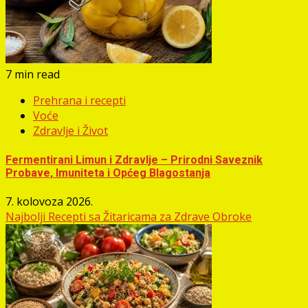
7 min read
Prehrana i recepti
Voće
Zdravlje i Život
Fermentirani Limun i Zdravlje – Prirodni Saveznik
Probave, Imuniteta i Općeg Blagostanja
7. kolovoza 2026.
Najbolji Recepti sa Žitaricama za Zdrave Obroke