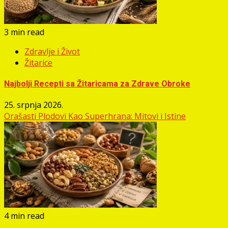
3 min read
Zdravlje i Život
Žitarice
Najbolji Recepti sa Žitaricama za Zdrave Obroke
25. srpnja 2026.
Orašasti Plodovi Kao Superhrana: Mitovi i Istine
4 min read