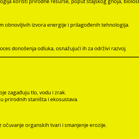
gija koristi prirodne resurse, poput stajskog gnoja, biološk
em obnovljivih izvora energije i prilagođenih tehnologija.
oces donošenja odluka, osnažujući ih za održivi razvoj.
je zagađuju tlo, vodu i zrak.
 prirodnih staništa i ekosustava.
z očuvanje organskih tvari i smanjenje erozije.