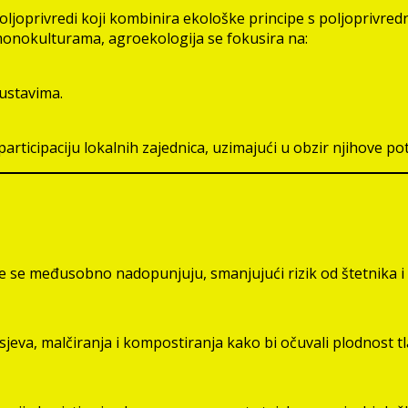
 poljoprivredi koji kombinira ekološke principe s poljoprivr
monokulturama, agroekologija se fokusira na:
sustavima.
rticipaciju lokalnih zajednica, uzimajući u obzir njihove pot
 koje se međusobno nadopunjuju, smanjujući rizik od štetnika i 
jeva, malčiranja i kompostiranja kako bi očuvali plodnost tl