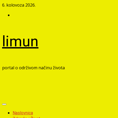
Skip
6. kolovoza 2026.
to
Facebook
content
limun
portal o održivom načinu života
Primary
Menu
Naslovnica