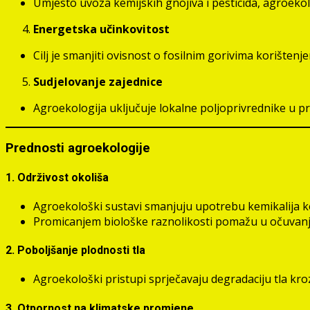
Umjesto uvoza kemijskih gnojiva i pesticida, agroekolo
Energetska učinkovitost
Cilj je smanjiti ovisnost o fosilnim gorivima korištenj
Sudjelovanje zajednice
Agroekologija uključuje lokalne poljoprivrednike u pr
Prednosti agroekologije
1. Održivost okoliša
Agroekološki sustavi smanjuju upotrebu kemikalija ko
Promicanjem biološke raznolikosti pomažu u očuvanju
2. Poboljšanje plodnosti tla
Agroekološki pristupi sprječavaju degradaciju tla kro
3. Otpornost na klimatske promjene