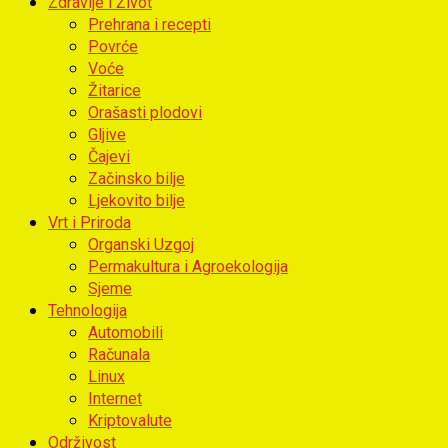
Zdravlje i Život
Prehrana i recepti
Povrće
Voće
Žitarice
Orašasti plodovi
Gljive
Čajevi
Začinsko bilje
Ljekovito bilje
Vrt i Priroda
Organski Uzgoj
Permakultura i Agroekologija
Sjeme
Tehnologija
Automobili
Računala
Linux
Internet
Kriptovalute
Održivost