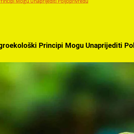
rincipi Mogu Unaprijediti Poljoprivredu
roekološki Principi Mogu Unaprijediti Po