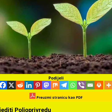
Podijeli
Preuzmi stranicu kao PDF
editi Poljoprivredu