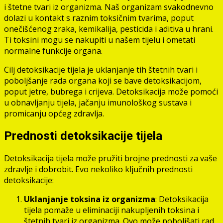
i štetne tvari iz organizma. Naš organizam svakodnevno
dolazi u kontakt s raznim toksičnim tvarima, poput
onečišćenog zraka, kemikalija, pesticida i aditiva u hrani.
Ti toksini mogu se nakupiti u našem tijelu i ometati
normalne funkcije organa.
Cilj detoksikacije tijela je uklanjanje tih štetnih tvari i
poboljšanje rada organa koji se bave detoksikacijom,
poput jetre, bubrega i crijeva. Detoksikacija može pomoći
u obnavljanju tijela, jačanju imunološkog sustava i
promicanju općeg zdravlja.
Prednosti detoksikacije tijela
Detoksikacija tijela može pružiti brojne prednosti za vaše
zdravlje i dobrobit. Evo nekoliko ključnih prednosti
detoksikacije:
Uklanjanje toksina iz organizma
: Detoksikacija
tijela pomaže u eliminaciji nakupljenih toksina i
štetnih tvari iz organizma. Ovo može poboljšati rad