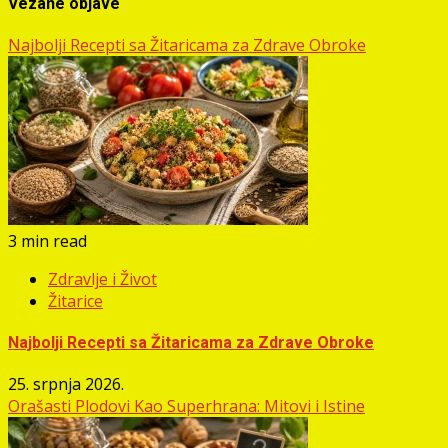
Vezane objave
Najbolji Recepti sa Žitaricama za Zdrave Obroke
3 min read
Zdravlje i Život
Žitarice
Najbolji Recepti sa Žitaricama za Zdrave Obroke
25. srpnja 2026.
Orašasti Plodovi Kao Superhrana: Mitovi i Istine