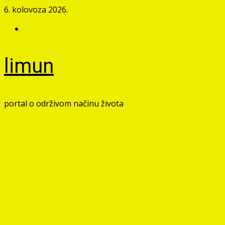
Skip
6. kolovoza 2026.
to
Facebook
content
limun
portal o održivom načinu života