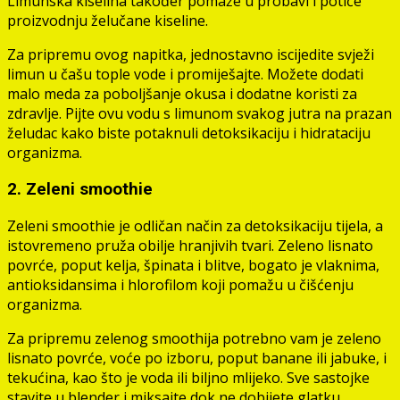
Limunska kiselina također pomaže u probavi i potiče
proizvodnju želučane kiseline.
Za pripremu ovog napitka, jednostavno iscijedite svježi
limun u čašu tople vode i promiješajte. Možete dodati
malo meda za poboljšanje okusa i dodatne koristi za
zdravlje. Pijte ovu vodu s limunom svakog jutra na prazan
želudac kako biste potaknuli detoksikaciju i hidrataciju
organizma.
2. Zeleni smoothie
Zeleni smoothie je odličan način za detoksikaciju tijela, a
istovremeno pruža obilje hranjivih tvari. Zeleno lisnato
povrće, poput kelja, špinata i blitve, bogato je vlaknima,
antioksidansima i hlorofilom koji pomažu u čišćenju
organizma.
Za pripremu zelenog smoothija potrebno vam je zeleno
lisnato povrće, voće po izboru, poput banane ili jabuke, i
tekućina, kao što je voda ili biljno mlijeko. Sve sastojke
stavite u blender i miksajte dok ne dobijete glatku