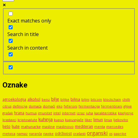
Exact matches only
Search in title
Search in content
Oznake
bilje
agroekologija
alkohol
biljna
benz
biljni
bitcoin
blockchain
chilli
biljke
domaći
eko
gljive
citrus
definicija
domaća
feferoni
fermentacija
fermentirani
hrana
grašak
imunitet
intel
internet
izraz
juha
karakteristike
humus
kiseljenje
kuhinja
limun
kupus
kupusnjače
liker
linux
ljekovito
krastavci
kriptovalute
ljute
ljeto
mediteran
mahunarke
masline
maslinovo
mercedes
menta
organski
održivost
metvica
namaz
navike
orašasti
naranča
os
paprike