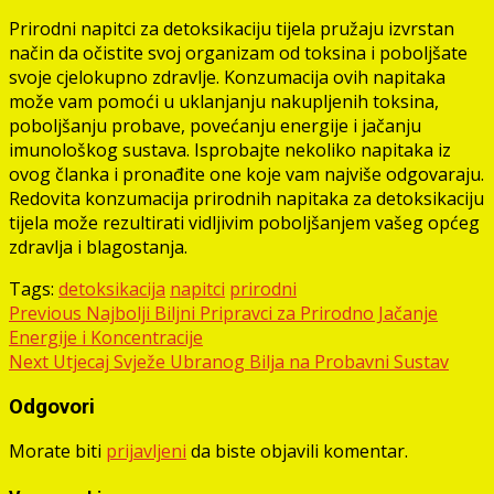
Prirodni napitci za detoksikaciju tijela pružaju izvrstan
način da očistite svoj organizam od toksina i poboljšate
svoje cjelokupno zdravlje. Konzumacija ovih napitaka
može vam pomoći u uklanjanju nakupljenih toksina,
poboljšanju probave, povećanju energije i jačanju
imunološkog sustava. Isprobajte nekoliko napitaka iz
ovog članka i pronađite one koje vam najviše odgovaraju.
Redovita konzumacija prirodnih napitaka za detoksikaciju
tijela može rezultirati vidljivim poboljšanjem vašeg općeg
zdravlja i blagostanja.
Tags:
detoksikacija
napitci
prirodni
Post
Previous
Najbolji Biljni Pripravci za Prirodno Jačanje
Energije i Koncentracije
navigation
Next
Utjecaj Svježe Ubranog Bilja na Probavni Sustav
Odgovori
Morate biti
prijavljeni
da biste objavili komentar.