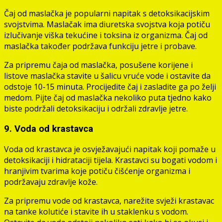
Čaj od maslačka je popularni napitak s detoksikacijskim
svojstvima. Maslačak ima diuretska svojstva koja potiču
izlučivanje viška tekućine i toksina iz organizma. Čaj od
maslačka također podržava funkciju jetre i probave.
Za pripremu čaja od maslačka, posušene korijene i
listove maslačka stavite u šalicu vruće vode i ostavite da
odstoje 10-15 minuta. Procijedite čaj i zasladite ga po želji
medom. Pijte čaj od maslačka nekoliko puta tjedno kako
biste podržali detoksikaciju i održali zdravlje jetre.
9. Voda od krastavca
Voda od krastavca je osvježavajući napitak koji pomaže u
detoksikaciji i hidrataciji tijela. Krastavci su bogati vodom i
hranjivim tvarima koje potiču čišćenje organizma i
podržavaju zdravlje kože.
Za pripremu vode od krastavca, narežite svježi krastavac
na tanke kolutiće i stavite ih u staklenku s vodom.