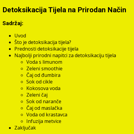
Detoksikacija Tijela na Prirodan Način
Sadržaj:
Uvod
Što je detoksikacija tijela?
Prednosti detoksikacije tijela
Najbolji prirodni napitci za detoksikaciju tijela
Voda s limunom
Zeleni smoothie
Čaj od đumbira
Sok od cikle
Kokosova voda
Zeleni čaj
Sok od naranče
Čaj od maslačka
Voda od krastavca
Infuzija metvice
Zaključak