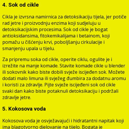
4. Sok od cikle
Cikla je izvrsna namirnica za detoksikaciju tijela, jer potiče
rad jetre i proizvodnju enzima koji sudjeluju u
detoksikacijskim procesima. Sok od cikle je bogat
antioksidansima, fitokemikalijama i betainom, koji
pomažu u čišćenju krvi, poboljšanju cirkulacije i
smanjenju upala u tijelu.
Za pripremu soka od cikle, operite ciklu, ogulite je i
izrežite na manje komade. Stavite komade cikle u blender
ili sokovnik kako biste dobili svježe iscijeđen sok. Možete
dodati malo limuna ili svježeg đumbira za dodatnu aromu
i koristi za zdravlje. Pijte svježe iscijeđeni sok od cikle
svaki dan kako biste potaknuli detoksikaciju i podržali
zdravlje jetre.
5. Kokosova voda
Kokosova voda je osvježavajući i hidratantni napitak koji
ima blagotvorno djelovanje na tijelo. Bogata je