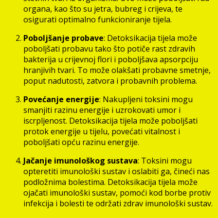
organa, kao što su jetra, bubreg i crijeva, te
osigurati optimalno funkcioniranje tijela.
Poboljšanje probave
: Detoksikacija tijela može
poboljšati probavu tako što potiče rast zdravih
bakterija u crijevnoj flori i poboljšava apsorpciju
hranjivih tvari. To može olakšati probavne smetnje,
poput nadutosti, zatvora i probavnih problema.
Povećanje energije
: Nakupljeni toksini mogu
smanjiti razinu energije i uzrokovati umor i
iscrpljenost. Detoksikacija tijela može poboljšati
protok energije u tijelu, povećati vitalnost i
poboljšati opću razinu energije.
Jačanje imunološkog sustava
: Toksini mogu
opteretiti imunološki sustav i oslabiti ga, čineći nas
podložnima bolestima. Detoksikacija tijela može
ojačati imunološki sustav, pomoći kod borbe protiv
infekcija i bolesti te održati zdrav imunološki sustav.