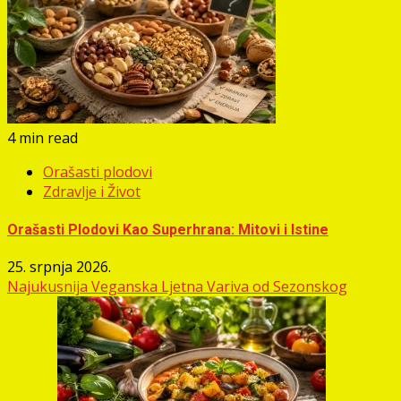
4 min read
Orašasti plodovi
Zdravlje i Život
Orašasti Plodovi Kao Superhrana: Mitovi i Istine
25. srpnja 2026.
Najukusnija Veganska Ljetna Variva od Sezonskog