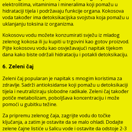
elektrolitima, vitaminima i mineralima koji pomažu u
hidrataciji tijela i podržavaju funkcije organa. Kokosova
voda također ima detoksikacijska svojstva koja pomažu u
uklanjanju toksina iz organizma.
Kokosovu vodu možete konzumirati svježu iz mladog
zelenog kokosa ili ju kupiti u trgovini kao gotov proizvod.
Pijte kokosovu vodu kao osvježavajući napitak tijekom
dana kako biste održali hidrataciju i potakli detoksikaciju.
6. Zeleni čaj
Zeleni čaj popularan je napitak s mnogim koristima za
zdravlje. Sadrži antioksidanse koji pomažu u detoksikaciji
tijela i neutraliziraju slobodne radikale. Zeleni čaj također
potiče metabolizam, poboljšava koncentraciju i može
pomoći u gubitku težine.
Za pripremu zelenog čaja, zagrijte vodu do točke
ključanja, a zatim je ostavite da se malo ohladi. Dodajte
zelene čajne listiće u šalicu vode i ostavite da odstoje 2-3