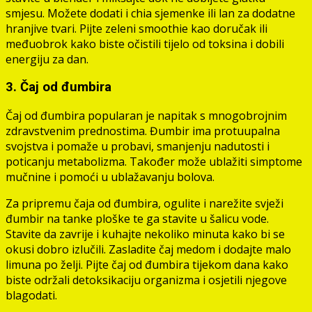
smjesu. Možete dodati i chia sjemenke ili lan za dodatne
hranjive tvari. Pijte zeleni smoothie kao doručak ili
međuobrok kako biste očistili tijelo od toksina i dobili
energiju za dan.
3. Čaj od đumbira
Čaj od đumbira popularan je napitak s mnogobrojnim
zdravstvenim prednostima. Đumbir ima protuupalna
svojstva i pomaže u probavi, smanjenju nadutosti i
poticanju metabolizma. Također može ublažiti simptome
mučnine i pomoći u ublažavanju bolova.
Za pripremu čaja od đumbira, ogulite i narežite svježi
đumbir na tanke ploške te ga stavite u šalicu vode.
Stavite da zavrije i kuhajte nekoliko minuta kako bi se
okusi dobro izlučili. Zasladite čaj medom i dodajte malo
limuna po želji. Pijte čaj od đumbira tijekom dana kako
biste održali detoksikaciju organizma i osjetili njegove
blagodati.