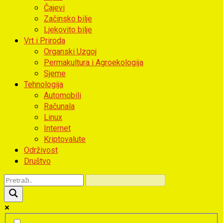
Čajevi
Začinsko bilje
Ljekovito bilje
Vrt i Priroda
Organski Uzgoj
Permakultura i Agroekologija
Sjeme
Tehnologija
Automobili
Računala
Linux
Internet
Kriptovalute
Održivost
Društvo