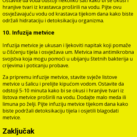
Ostavite da voda odstoji nekoliko sati kako bi se okusi i
hranjive tvari iz krastavca proširili na vodu. Pijte ovu
osvježavajuću vodu od krastavca tijekom dana kako biste
održali hidrataciju i detoksikaciju organizma.
10. Infuzija metvice
Infuzija metvice je ukusan i ljekoviti napitak koji pomaže
u čišćenju tijela i osvježava um. Metvica ima antimikrobna
svojstva koja mogu pomoći u ubijanju štetnih bakterija u
crijevima i poticanju probave.
Za pripremu infuzije metvice, stavite svježe listove
metvice u šalicu i prelijte kipućom vodom. Ostavite da
odstoji 5-10 minuta kako bi se okusi i hranjive tvari iz
listova metvice proširili na vodu. Dodajte malo meda ili
limuna po želji. Pijte infuziju metvice tijekom dana kako
biste podržali detoksikaciju tijela i osjetili blagodati
metvice.
Zaključak