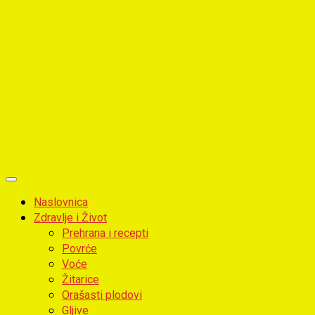
Primary
Menu
Naslovnica
Zdravlje i Život
Prehrana i recepti
Povrće
Voće
Žitarice
Orašasti plodovi
Gljive