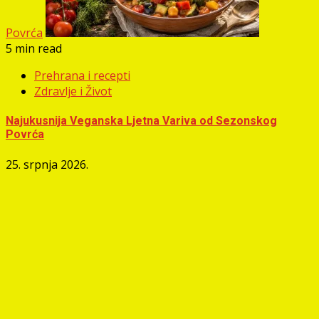
Povrća
5 min read
Prehrana i recepti
Zdravlje i Život
Najukusnija Veganska Ljetna Variva od Sezonskog
Povrća
25. srpnja 2026.