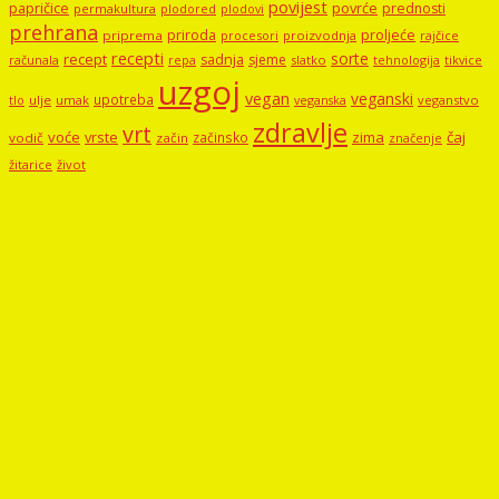
povijest
papričice
povrće
prednosti
permakultura
plodored
plodovi
prehrana
proljeće
priroda
priprema
procesori
proizvodnja
rajčice
recepti
sorte
recept
sadnja
sjeme
računala
repa
slatko
tehnologija
tikvice
uzgoj
vegan
veganski
upotreba
tlo
ulje
umak
veganstvo
veganska
zdravlje
vrt
voće
vrste
zima
čaj
začinsko
vodič
začin
značenje
žitarice
život