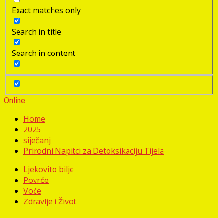
Exact matches only
Search in title
Search in content
Online
Home
2025
siječanj
Prirodni Napitci za Detoksikaciju Tijela
Ljekovito bilje
Povrće
Voće
Zdravlje i Život