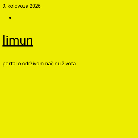
Skip
9. kolovoza 2026.
to
Facebook
content
limun
portal o održivom načinu života