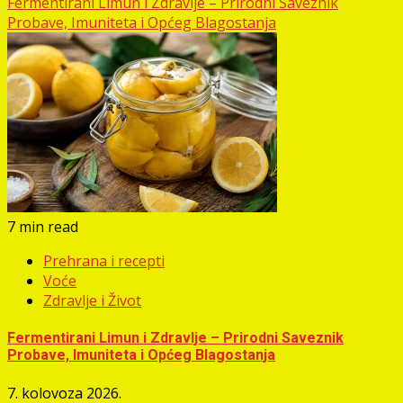
Fermentirani Limun i Zdravlje – Prirodni Saveznik
Probave, Imuniteta i Općeg Blagostanja
7 min read
Prehrana i recepti
Voće
Zdravlje i Život
Fermentirani Limun i Zdravlje – Prirodni Saveznik
Probave, Imuniteta i Općeg Blagostanja
7. kolovoza 2026.