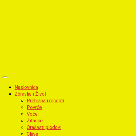
Primary
Menu
Naslovnica
Zdravlje i Život
Prehrana i recepti
Povrće
Voće
Žitarice
Orašasti plodovi
Gljive