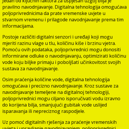
Jedan od ključnih faktora za uspješan uzgoj bilja je
pravilno navodnjavanje. Digitalna tehnologija omogućava
poljoprivrednicima da prate vremenske uvjete u
stvarnom vremenu i prilagode navodnjavanje prema tim
informacijama.
Postoje različiti digitalni senzori i uređaji koji mogu
mjeriti razinu vlage u tlu, količinu kiše i brzinu vjetra.
Pomoću ovih podataka, poljoprivrednici mogu donositi
informirane odluke o navodnjavanju, optimizirati količinu
vode koju biljke primaju i poboljšati učinkovitost svojih
sustava za navodnjavanje.
Osim praćenja količine vode, digitalna tehnologija
omogućava i precizno navodnjavanje. Kroz sustave za
navodnjavanje temeljene na digitalnoj tehnologiji,
poljoprivrednici mogu ciljano isporučivati vodu izravno
do korijena bilja, smanjujući gubitak vode uslijed
isparavanja ili nepreciznog raspodjele.
Uz pomoć digitalnih rješenja za praćenje vremenskih
uvjeta i upravljanje navodnjavanjem, poljoprivrednici