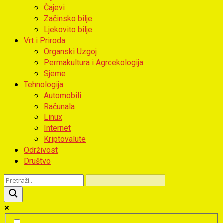
Čajevi
Začinsko bilje
Ljekovito bilje
Vrt i Priroda
Organski Uzgoj
Permakultura i Agroekologija
Sjeme
Tehnologija
Automobili
Računala
Linux
Internet
Kriptovalute
Održivost
Društvo