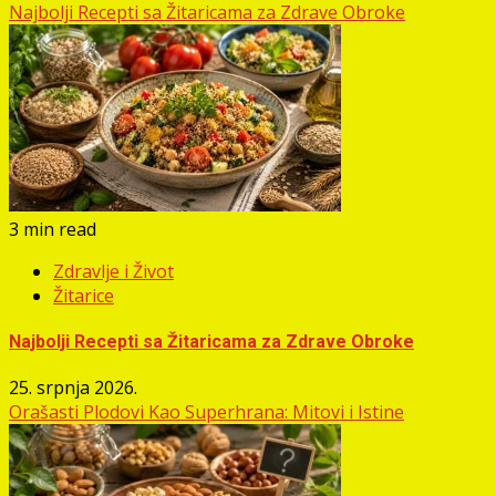
Najbolji Recepti sa Žitaricama za Zdrave Obroke
3 min read
Zdravlje i Život
Žitarice
Najbolji Recepti sa Žitaricama za Zdrave Obroke
25. srpnja 2026.
Orašasti Plodovi Kao Superhrana: Mitovi i Istine