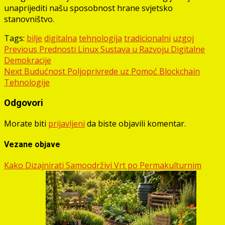
unaprijediti našu sposobnost hrane svjetsko
stanovništvo.
Tags:
bilje
digitalna
tehnologija
tradicionalni
uzgoj
Post
Previous
Prednosti Linux Sustava u Razvoju Digitalne
Demokracije
navigation
Next
Budućnost Poljoprivrede uz Pomoć Blockchain
Tehnologije
Odgovori
Morate biti
prijavljeni
da biste objavili komentar.
Vezane objave
Kako Dizajnirati Samoodrživi Vrt po Permakulturnim