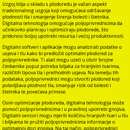
Uzgoj bilja u skladu s plodoredu je važan aspekt
tradicionalnog uzgoja koji omogućava održavanje
plodnosti tla i smanjenje širenja bolesti i štetnika.
Digitalna tehnologija omogućuje poljoprivrednicima da
učinkovito planiraju i optimiziraju plodorede, što
pridonosi boljoj upotrebi resursa i većoj produktivnosti.
Digitalni softveri i aplikacije mogu analizirati podatke o
usjeva i tlu kako bi predložili optimalni plodored za
poljoprivrednike. Ti alati mogu uzeti u obzir brojne
čimbenike poput potreba biljaka za hranjivim tvarima,
različitih tipova tla i prethodnih usjeva. Na temelju tih
podataka, poljoprivrednici mogu stvoriti plodored koji
poboljšava plodnost tla, smanjuje rizik od bolesti i
štetnika te povećava prinose.
Osim optimizacije plodoreda, digitalna tehnologija može
pomoći poljoprivrednicima i u pravilnoj upotrebi gnojiva.
Digitalni senzori mogu mjeriti količinu hranjivih tvari u tlu
i biljkama te pružiti poljoprivrednicima informacije o
optimalnoj dozi gnojiva. Na taj način, poljoprivrednici