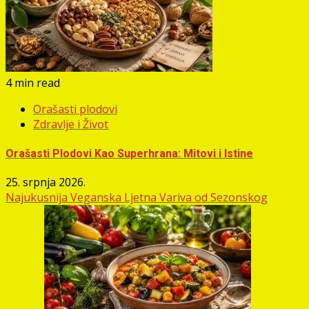
4 min read
Orašasti plodovi
Zdravlje i Život
Orašasti Plodovi Kao Superhrana: Mitovi i Istine
25. srpnja 2026.
Najukusnija Veganska Ljetna Variva od Sezonskog