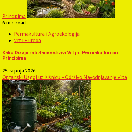
Principima
6 min read
Permakultura i Agroekologija
Vrt i Priroda
Kako Dizajnirati Samoodrživi Vrt po Permakulturnim
Principima
25. srpnja 2026.
Organski Uzgoj uz Kišnicu – Održivo Navodnjavanje Vrta