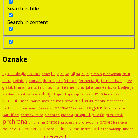
Search in title
Search in content
Oznake
bilje
agroekologija
alkohol
biljna
benz
biljni
bitcoin
blockchain
chilli
biljke
domaći
eko
gljive
citrus
definicija
domaća
feferoni
fermentacija
fermentirani
hrana
grašak
imunitet
intel
internet
izraz
juha
karakteristike
humus
kiseljenje
kuhinja
limun
kupus
kupusnjače
liker
linux
ljekovito
krastavci
kriptovalute
ljute
ljeto
mediteran
mahunarke
masline
maslinovo
mercedes
menta
organski
održivost
metvica
namaz
navike
orašasti
naranča
os
paprike
povijest
papričice
povrće
prednosti
permakultura
plodored
plodovi
prehrana
proljeće
priroda
priprema
procesori
proizvodnja
rajčice
recepti
sorte
recept
sadnja
sjeme
računala
repa
slatko
tehnologija
tikvice
uzgoj