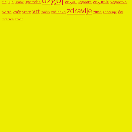
vegan
veganski
upotreba
tlo
ulje
umak
veganstvo
veganska
zdravlje
vrt
voće
vrste
zima
čaj
začinsko
vodič
začin
značenje
žitarice
život