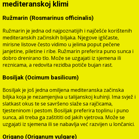
mediteranskoj klimi
Ružmarin (Rosmarinus officinalis)
Ružmarin je jedna od najpoznatijih i najčešće korištenih
mediteranskih začinskih biljaka. Njegove igličaste,
mirisne listove često vidimo u jelima poput pečene
janjetine, piletine i ribe. Ružmarin preferira puno sunca i
dobro drenirano tlo. Može se uzgajati iz sjemena ili
reznicama, a redovita rezidba potiče bujan rast.
Bosiljak (Ocimum basilicum)
Bosiljak je još jedna omiljena mediteranska začinska
biljka koja je nezamjenjiva u talijanskoj kuhinji. Ima svjež i
slatkast okus te se savršeno slaže sa rajčicama,
tjesteninom i pestom. Bosiljak preferira toplinu i puno
sunca, ali treba ga zaštititi od jakih vjetrova. Može se
uzgajati iz sjemena ili se nabavlja već razvijen u lončanici.
Origano (Origanum vulgare)