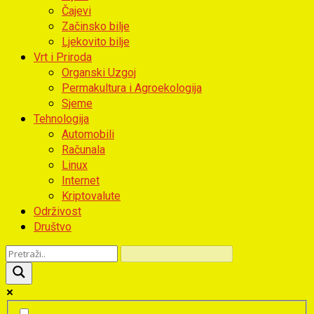
Čajevi
Začinsko bilje
Ljekovito bilje
Vrt i Priroda
Organski Uzgoj
Permakultura i Agroekologija
Sjeme
Tehnologija
Automobili
Računala
Linux
Internet
Kriptovalute
Održivost
Društvo