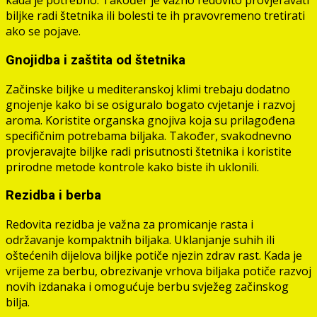
kada je potrebno. Također je važno redovito provjeravati
biljke radi štetnika ili bolesti te ih pravovremeno tretirati
ako se pojave.
Gnojidba i zaštita od štetnika
Začinske biljke u mediteranskoj klimi trebaju dodatno
gnojenje kako bi se osiguralo bogato cvjetanje i razvoj
aroma. Koristite organska gnojiva koja su prilagođena
specifičnim potrebama biljaka. Također, svakodnevno
provjeravajte biljke radi prisutnosti štetnika i koristite
prirodne metode kontrole kako biste ih uklonili.
Rezidba i berba
Redovita rezidba je važna za promicanje rasta i
održavanje kompaktnih biljaka. Uklanjanje suhih ili
oštećenih dijelova biljke potiče njezin zdrav rast. Kada je
vrijeme za berbu, obrezivanje vrhova biljaka potiče razvoj
novih izdanaka i omogućuje berbu svježeg začinskog
bilja.