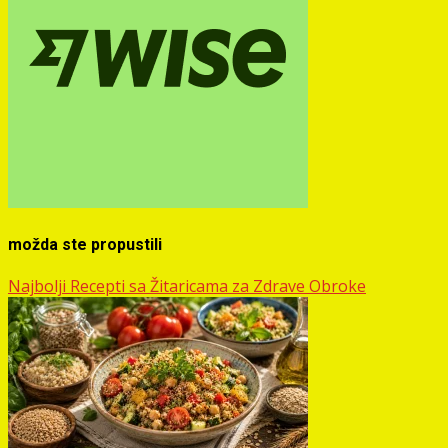
možda ste propustili
Najbolji Recepti sa Žitaricama za Zdrave Obroke