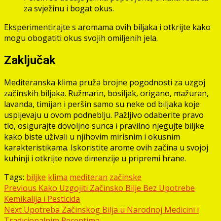
za svježinu i bogat okus.
Eksperimentirajte s aromama ovih biljaka i otkrijte kako
mogu obogatiti okus svojih omiljenih jela.
Zaključak
Mediteranska klima pruža brojne pogodnosti za uzgoj
začinskih biljaka. Ružmarin, bosiljak, origano, mažuran,
lavanda, timijan i peršin samo su neke od biljaka koje
uspijevaju u ovom podneblju. Pažljivo odaberite pravo
tlo, osigurajte dovoljno sunca i pravilno njegujte biljke
kako biste uživali u njihovim mirisnim i okusnim
karakteristikama. Iskoristite arome ovih začina u svojoj
kuhinji i otkrijte nove dimenzije u pripremi hrane.
Tags:
biljke
klima
mediteran
začinske
Post
Previous
Kako Uzgojiti Začinsko Bilje Bez Upotrebe
Kemikalija i Pesticida
navigation
Next
Upotreba Začinskog Bilja u Narodnoj Medicini i
Tradicionalnim Receptima