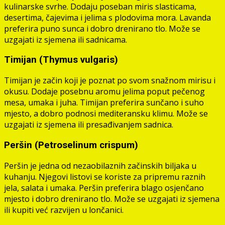
kulinarske svrhe. Dodaju poseban miris slasticama,
desertima, čajevima i jelima s plodovima mora. Lavanda
preferira puno sunca i dobro drenirano tlo. Može se
uzgajati iz sjemena ili sadnicama.
Timijan (Thymus vulgaris)
Timijan je začin koji je poznat po svom snažnom mirisu i
okusu. Dodaje posebnu aromu jelima poput pečenog
mesa, umaka i juha. Timijan preferira sunčano i suho
mjesto, a dobro podnosi mediteransku klimu. Može se
uzgajati iz sjemena ili presađivanjem sadnica.
Peršin (Petroselinum crispum)
Peršin je jedna od nezaobilaznih začinskih biljaka u
kuhanju. Njegovi listovi se koriste za pripremu raznih
jela, salata i umaka. Peršin preferira blago osjenčano
mjesto i dobro drenirano tlo. Može se uzgajati iz sjemena
ili kupiti već razvijen u lončanici.