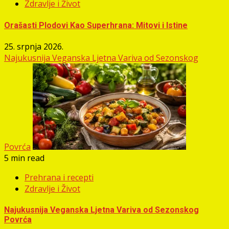
Zdravlje i Život
Orašasti Plodovi Kao Superhrana: Mitovi i Istine
25. srpnja 2026.
Najukusnija Veganska Ljetna Variva od Sezonskog
Povrća
5 min read
Prehrana i recepti
Zdravlje i Život
Najukusnija Veganska Ljetna Variva od Sezonskog
Povrća