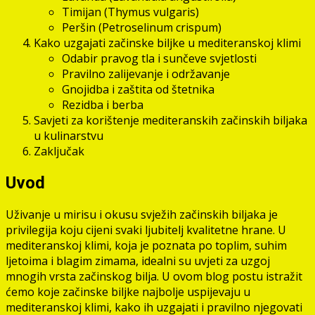
Timijan (Thymus vulgaris)
Peršin (Petroselinum crispum)
Kako uzgajati začinske biljke u mediteranskoj klimi
Odabir pravog tla i sunčeve svjetlosti
Pravilno zalijevanje i održavanje
Gnojidba i zaštita od štetnika
Rezidba i berba
Savjeti za korištenje mediteranskih začinskih biljaka
u kulinarstvu
Zaključak
Uvod
Uživanje u mirisu i okusu svježih začinskih biljaka je
privilegija koju cijeni svaki ljubitelj kvalitetne hrane. U
mediteranskoj klimi, koja je poznata po toplim, suhim
ljetoima i blagim zimama, idealni su uvjeti za uzgoj
mnogih vrsta začinskog bilja. U ovom blog postu istražit
ćemo koje začinske biljke najbolje uspijevaju u
mediteranskoj klimi, kako ih uzgajati i pravilno njegovati