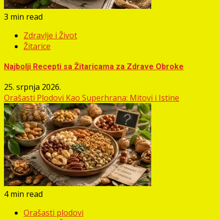
3 min read
Zdravlje i Život
Žitarice
Najbolji Recepti sa Žitaricama za Zdrave Obroke
25. srpnja 2026.
Orašasti Plodovi Kao Superhrana: Mitovi i Istine
4 min read
Orašasti plodovi