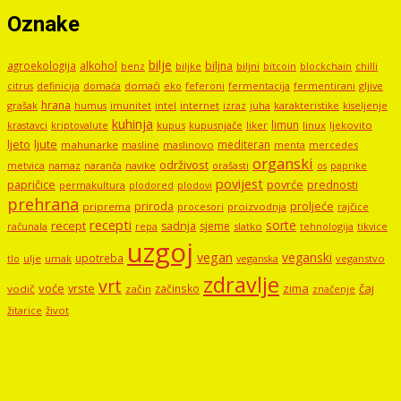
Oznake
bilje
agroekologija
alkohol
biljna
benz
biljni
bitcoin
blockchain
chilli
biljke
domaći
eko
gljive
citrus
definicija
domaća
feferoni
fermentacija
fermentirani
hrana
grašak
imunitet
intel
internet
izraz
juha
karakteristike
humus
kiseljenje
kuhinja
limun
kupus
kupusnjače
liker
linux
ljekovito
krastavci
kriptovalute
ljute
ljeto
mediteran
mahunarke
masline
maslinovo
mercedes
menta
organski
održivost
metvica
namaz
navike
orašasti
naranča
os
paprike
povijest
papričice
povrće
prednosti
permakultura
plodored
plodovi
prehrana
proljeće
priroda
priprema
procesori
proizvodnja
rajčice
recepti
sorte
recept
sadnja
sjeme
računala
repa
slatko
tehnologija
tikvice
uzgoj
vegan
veganski
upotreba
tlo
ulje
umak
veganstvo
veganska
zdravlje
vrt
voće
vrste
zima
čaj
začinsko
vodič
začin
značenje
žitarice
život