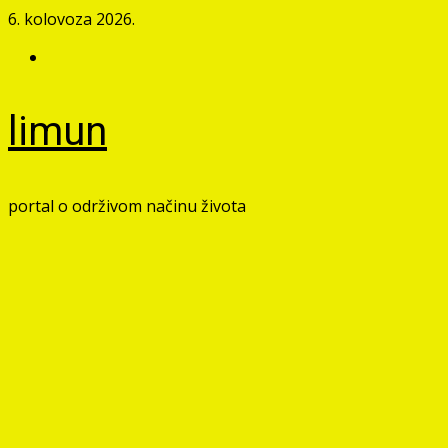
Skip
6. kolovoza 2026.
to
Facebook
content
limun
portal o održivom načinu života