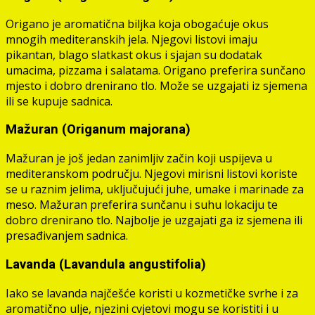
Origano je aromatična biljka koja obogaćuje okus
mnogih mediteranskih jela. Njegovi listovi imaju
pikantan, blago slatkast okus i sjajan su dodatak
umacima, pizzama i salatama. Origano preferira sunčano
mjesto i dobro drenirano tlo. Može se uzgajati iz sjemena
ili se kupuje sadnica.
Mažuran (Origanum majorana)
Mažuran je još jedan zanimljiv začin koji uspijeva u
mediteranskom području. Njegovi mirisni listovi koriste
se u raznim jelima, uključujući juhe, umake i marinade za
meso. Mažuran preferira sunčanu i suhu lokaciju te
dobro drenirano tlo. Najbolje je uzgajati ga iz sjemena ili
presađivanjem sadnica.
Lavanda (Lavandula angustifolia)
Iako se lavanda najčešće koristi u kozmetičke svrhe i za
aromatično ulje, njezini cvjetovi mogu se koristiti i u