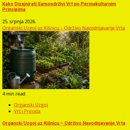
Kako Dizajnirati Samoodrživi Vrt po Permakulturnim
Principima
25. srpnja 2026.
Organski Uzgoj uz Kišnicu – Održivo Navodnjavanje Vrta
4 min read
Organski Uzgoj
Vrt i Priroda
Organski Uzgoj uz Kišnicu – Održivo Navodnjavanje Vrta