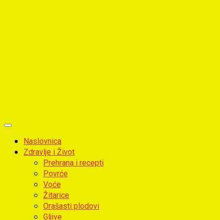
Primary
Menu
Naslovnica
Zdravlje i Život
Prehrana i recepti
Povrće
Voće
Žitarice
Orašasti plodovi
Gljive