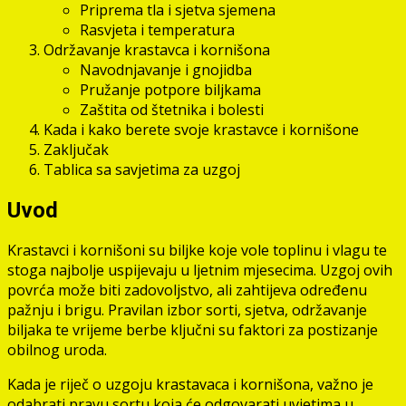
Priprema tla i sjetva sjemena
Rasvjeta i temperatura
Održavanje krastavca i kornišona
Navodnjavanje i gnojidba
Pružanje potpore biljkama
Zaštita od štetnika i bolesti
Kada i kako berete svoje krastavce i kornišone
Zaključak
Tablica sa savjetima za uzgoj
Uvod
Krastavci i kornišoni su biljke koje vole toplinu i vlagu te
stoga najbolje uspijevaju u ljetnim mjesecima. Uzgoj ovih
povrća može biti zadovoljstvo, ali zahtijeva određenu
pažnju i brigu. Pravilan izbor sorti, sjetva, održavanje
biljaka te vrijeme berbe ključni su faktori za postizanje
obilnog uroda.
Kada je riječ o uzgoju krastavaca i kornišona, važno je
odabrati pravu sortu koja će odgovarati uvjetima u