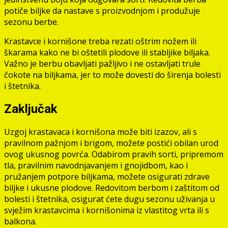
potiče biljke da nastave s proizvodnjom i produžuje
sezonu berbe.
Krastavce i kornišone treba rezati oštrim nožem ili
škarama kako ne bi oštetili plodove ili stabljike biljaka.
Važno je berbu obavljati pažljivo i ne ostavljati trule
čokote na biljkama, jer to može dovesti do širenja bolesti
i štetnika.
Zaključak
Uzgoj krastavaca i kornišona može biti izazov, ali s
pravilnom pažnjom i brigom, možete postići obilan urod
ovog ukusnog povrća. Odabirom pravih sorti, pripremom
tla, pravilnim navodnjavanjem i gnojidbom, kao i
pružanjem potpore biljkama, možete osigurati zdrave
biljke i ukusne plodove. Redovitom berbom i zaštitom od
bolesti i štetnika, osigurat ćete dugu sezonu uživanja u
svježim krastavcima i kornišonima iz vlastitog vrta ili s
balkona.