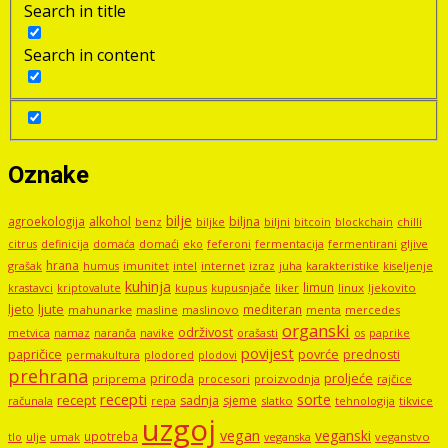
Search in title
Search in content
Oznake
bilje
agroekologija
alkohol
biljna
benz
biljni
bitcoin
blockchain
chilli
biljke
domaći
eko
gljive
citrus
definicija
domaća
feferoni
fermentacija
fermentirani
hrana
grašak
imunitet
intel
internet
izraz
juha
karakteristike
humus
kiseljenje
kuhinja
limun
kupus
kupusnjače
liker
linux
ljekovito
krastavci
kriptovalute
ljute
ljeto
mediteran
mahunarke
masline
maslinovo
mercedes
menta
organski
održivost
metvica
namaz
navike
orašasti
naranča
os
paprike
povijest
papričice
povrće
prednosti
permakultura
plodored
plodovi
prehrana
proljeće
priroda
priprema
procesori
proizvodnja
rajčice
recepti
sorte
recept
sadnja
sjeme
računala
repa
slatko
tehnologija
tikvice
uzgoj
vegan
veganski
upotreba
tlo
ulje
umak
veganstvo
veganska