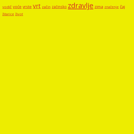
zdravlje
vrt
voće
vrste
zima
čaj
začinsko
vodič
začin
značenje
žitarice
život