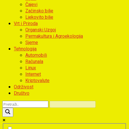
Čajevi
Začinsko bilje
Ljekovito bilje
Vrt i Priroda
Organski Uzgoj
Permakultura i Agroekologija
Sjeme
Tehnologija
Automobili
Računala
Linux
Internet
Kriptovalute
Održivost
Društvo