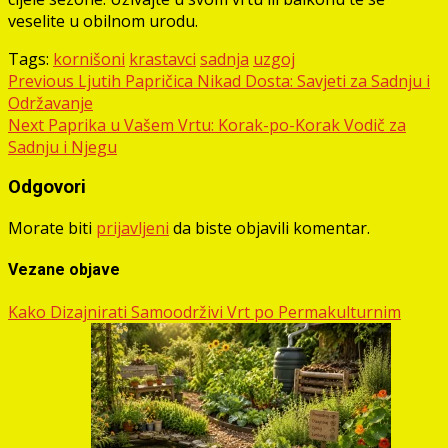
veselite u obilnom urodu.
Tags:
kornišoni
krastavci
sadnja
uzgoj
Post
Previous
Ljutih Papričica Nikad Dosta: Savjeti za Sadnju i
Održavanje
navigation
Next
Paprika u Vašem Vrtu: Korak-po-Korak Vodič za
Sadnju i Njegu
Odgovori
Morate biti
prijavljeni
da biste objavili komentar.
Vezane objave
Kako Dizajnirati Samoodrživi Vrt po Permakulturnim