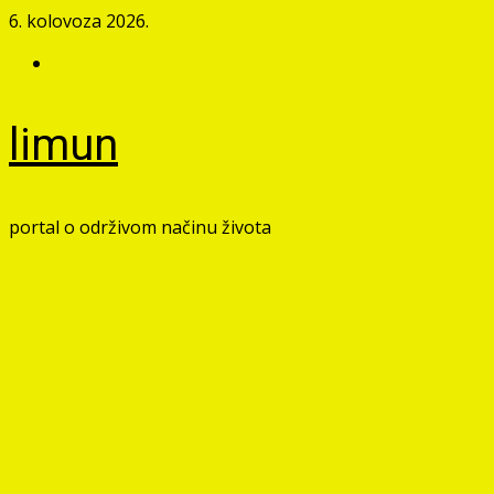
Skip
6. kolovoza 2026.
to
Facebook
content
limun
portal o održivom načinu života