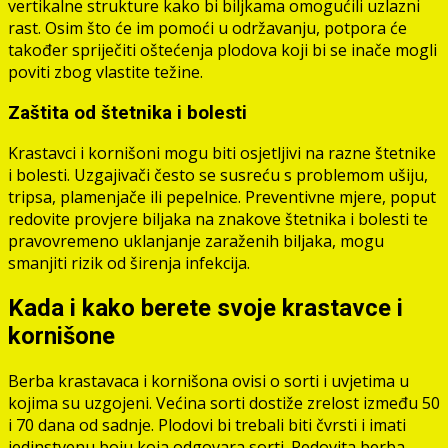
vertikalne strukture kako bi biljkama omogućili uzlazni
rast. Osim što će im pomoći u održavanju, potpora će
također spriječiti oštećenja plodova koji bi se inače mogli
poviti zbog vlastite težine.
Zaštita od štetnika i bolesti
Krastavci i kornišoni mogu biti osjetljivi na razne štetnike
i bolesti. Uzgajivači često se susreću s problemom ušiju,
tripsa, plamenjače ili pepelnice. Preventivne mjere, poput
redovite provjere biljaka na znakove štetnika i bolesti te
pravovremeno uklanjanje zaraženih biljaka, mogu
smanjiti rizik od širenja infekcija.
Kada i kako berete svoje krastavce i
kornišone
Berba krastavaca i kornišona ovisi o sorti i uvjetima u
kojima su uzgojeni. Većina sorti dostiže zrelost između 50
i 70 dana od sadnje. Plodovi bi trebali biti čvrsti i imati
jedinstvenu boju koja odgovara sorti. Redovita berba