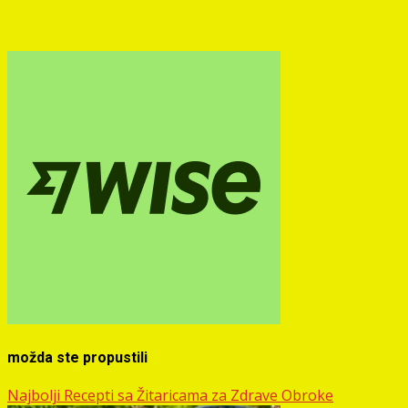
možda ste propustili
Najbolji Recepti sa Žitaricama za Zdrave Obroke