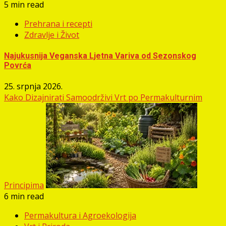
5 min read
Prehrana i recepti
Zdravlje i Život
Najukusnija Veganska Ljetna Variva od Sezonskog
Povrća
25. srpnja 2026.
Kako Dizajnirati Samoodrživi Vrt po Permakulturnim
Principima
6 min read
Permakultura i Agroekologija