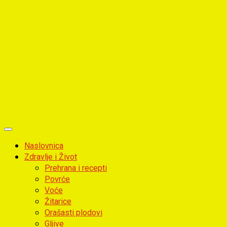
Primary
Menu
Naslovnica
Zdravlje i Život
Prehrana i recepti
Povrće
Voće
Žitarice
Orašasti plodovi
Gljive