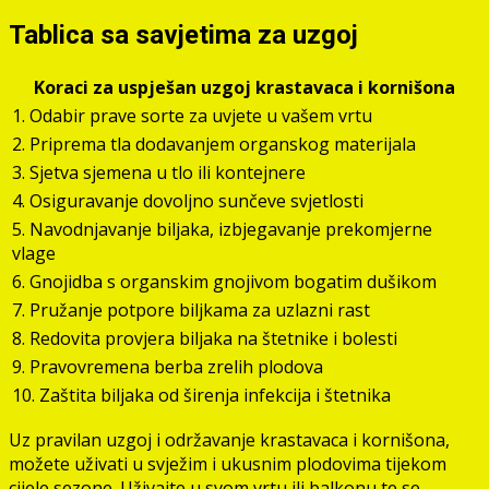
Tablica sa savjetima za uzgoj
Koraci za uspješan uzgoj krastavaca i kornišona
1. Odabir prave sorte za uvjete u vašem vrtu
2. Priprema tla dodavanjem organskog materijala
3. Sjetva sjemena u tlo ili kontejnere
4. Osiguravanje dovoljno sunčeve svjetlosti
5. Navodnjavanje biljaka, izbjegavanje prekomjerne
vlage
6. Gnojidba s organskim gnojivom bogatim dušikom
7. Pružanje potpore biljkama za uzlazni rast
8. Redovita provjera biljaka na štetnike i bolesti
9. Pravovremena berba zrelih plodova
10. Zaštita biljaka od širenja infekcija i štetnika
Uz pravilan uzgoj i održavanje krastavaca i kornišona,
možete uživati u svježim i ukusnim plodovima tijekom
cijele sezone. Uživajte u svom vrtu ili balkonu te se