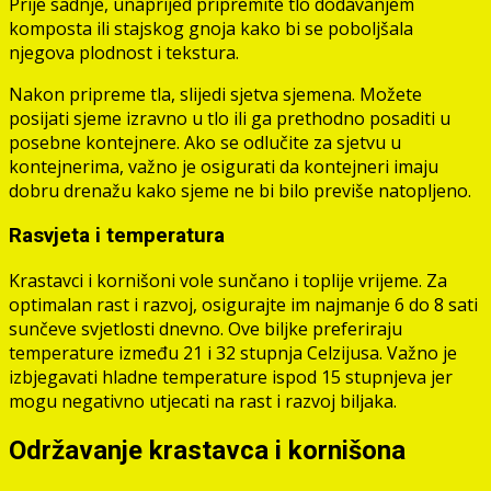
Prije sadnje, unaprijed pripremite tlo dodavanjem
komposta ili stajskog gnoja kako bi se poboljšala
njegova plodnost i tekstura.
Nakon pripreme tla, slijedi sjetva sjemena. Možete
posijati sjeme izravno u tlo ili ga prethodno posaditi u
posebne kontejnere. Ako se odlučite za sjetvu u
kontejnerima, važno je osigurati da kontejneri imaju
dobru drenažu kako sjeme ne bi bilo previše natopljeno.
Rasvjeta i temperatura
Krastavci i kornišoni vole sunčano i toplije vrijeme. Za
optimalan rast i razvoj, osigurajte im najmanje 6 do 8 sati
sunčeve svjetlosti dnevno. Ove biljke preferiraju
temperature između 21 i 32 stupnja Celzijusa. Važno je
izbjegavati hladne temperature ispod 15 stupnjeva jer
mogu negativno utjecati na rast i razvoj biljaka.
Održavanje krastavca i kornišona