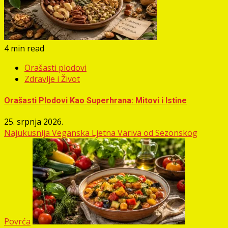
4 min read
Orašasti plodovi
Zdravlje i Život
Orašasti Plodovi Kao Superhrana: Mitovi i Istine
25. srpnja 2026.
Najukusnija Veganska Ljetna Variva od Sezonskog
Povrća