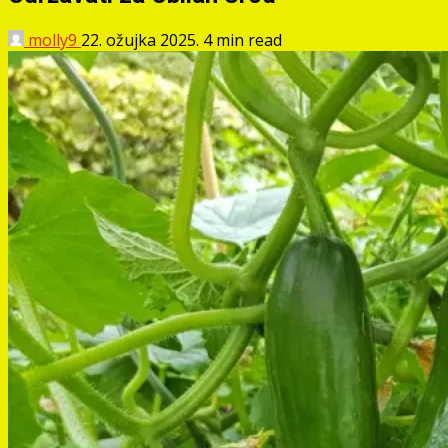
molly9
22. ožujka 2025.
4 min read