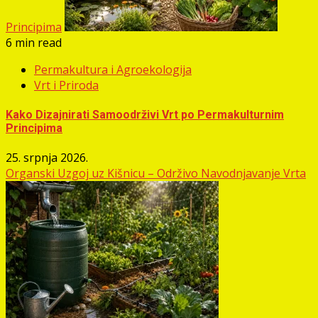
Principima
6 min read
Permakultura i Agroekologija
Vrt i Priroda
Kako Dizajnirati Samoodrživi Vrt po Permakulturnim
Principima
25. srpnja 2026.
Organski Uzgoj uz Kišnicu – Održivo Navodnjavanje Vrta