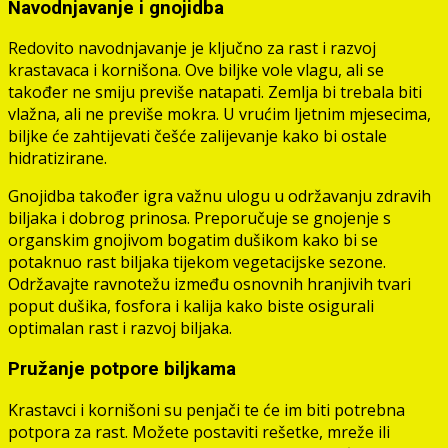
Navodnjavanje i gnojidba
Redovito navodnjavanje je ključno za rast i razvoj
krastavaca i kornišona. Ove biljke vole vlagu, ali se
također ne smiju previše natapati. Zemlja bi trebala biti
vlažna, ali ne previše mokra. U vrućim ljetnim mjesecima,
biljke će zahtijevati češće zalijevanje kako bi ostale
hidratizirane.
Gnojidba također igra važnu ulogu u održavanju zdravih
biljaka i dobrog prinosa. Preporučuje se gnojenje s
organskim gnojivom bogatim dušikom kako bi se
potaknuo rast biljaka tijekom vegetacijske sezone.
Održavajte ravnotežu između osnovnih hranjivih tvari
poput dušika, fosfora i kalija kako biste osigurali
optimalan rast i razvoj biljaka.
Pružanje potpore biljkama
Krastavci i kornišoni su penjači te će im biti potrebna
potpora za rast. Možete postaviti rešetke, mreže ili