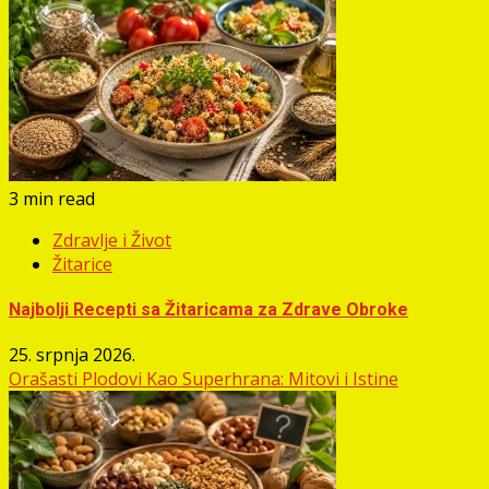
3 min read
Zdravlje i Život
Žitarice
Najbolji Recepti sa Žitaricama za Zdrave Obroke
25. srpnja 2026.
Orašasti Plodovi Kao Superhrana: Mitovi i Istine