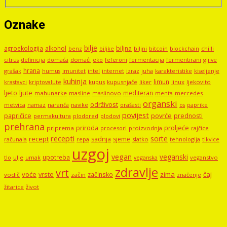
Oznake
bilje
agroekologija
alkohol
biljna
benz
biljni
bitcoin
blockchain
chilli
biljke
domaći
eko
gljive
citrus
definicija
domaća
feferoni
fermentacija
fermentirani
hrana
grašak
imunitet
intel
internet
izraz
juha
karakteristike
humus
kiseljenje
kuhinja
limun
kupus
kupusnjače
liker
linux
ljekovito
krastavci
kriptovalute
ljute
ljeto
mediteran
mahunarke
masline
maslinovo
mercedes
menta
organski
održivost
metvica
namaz
navike
orašasti
naranča
os
paprike
povijest
papričice
povrće
prednosti
permakultura
plodored
plodovi
prehrana
proljeće
priroda
priprema
procesori
proizvodnja
rajčice
recepti
sorte
recept
sadnja
sjeme
računala
repa
slatko
tehnologija
tikvice
uzgoj
vegan
veganski
upotreba
tlo
ulje
umak
veganstvo
veganska
zdravlje
vrt
voće
vrste
zima
čaj
začinsko
vodič
začin
značenje
žitarice
život