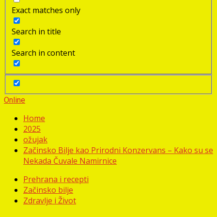
Exact matches only
Search in title
Search in content
Online
Home
2025
ožujak
Začinsko Bilje kao Prirodni Konzervans – Kako su se
Nekada Čuvale Namirnice
Prehrana i recepti
Začinsko bilje
Zdravlje i Život