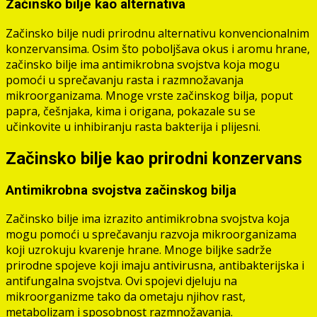
Začinsko bilje kao alternativa
Začinsko bilje nudi prirodnu alternativu konvencionalnim
konzervansima. Osim što poboljšava okus i aromu hrane,
začinsko bilje ima antimikrobna svojstva koja mogu
pomoći u sprečavanju rasta i razmnožavanja
mikroorganizama. Mnoge vrste začinskog bilja, poput
papra, češnjaka, kima i origana, pokazale su se
učinkovite u inhibiranju rasta bakterija i plijesni.
Začinsko bilje kao prirodni konzervans
Antimikrobna svojstva začinskog bilja
Začinsko bilje ima izrazito antimikrobna svojstva koja
mogu pomoći u sprečavanju razvoja mikroorganizama
koji uzrokuju kvarenje hrane. Mnoge biljke sadrže
prirodne spojeve koji imaju antivirusna, antibakterijska i
antifungalna svojstva. Ovi spojevi djeluju na
mikroorganizme tako da ometaju njihov rast,
metabolizam i sposobnost razmnožavanja.