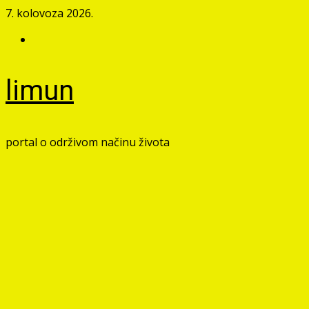
Skip
7. kolovoza 2026.
to
Facebook
content
limun
portal o održivom načinu života