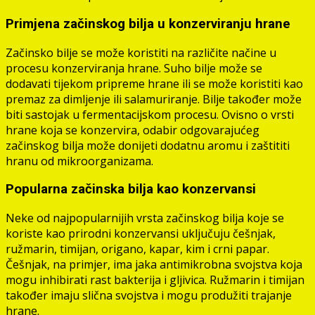
Primjena začinskog bilja u konzerviranju hrane
Začinsko bilje se može koristiti na različite načine u
procesu konzerviranja hrane. Suho bilje može se
dodavati tijekom pripreme hrane ili se može koristiti kao
premaz za dimljenje ili salamuriranje. Bilje također može
biti sastojak u fermentacijskom procesu. Ovisno o vrsti
hrane koja se konzervira, odabir odgovarajućeg
začinskog bilja može donijeti dodatnu aromu i zaštititi
hranu od mikroorganizama.
Popularna začinska bilja kao konzervansi
Neke od najpopularnijih vrsta začinskog bilja koje se
koriste kao prirodni konzervansi uključuju češnjak,
ružmarin, timijan, origano, kapar, kim i crni papar.
Češnjak, na primjer, ima jaka antimikrobna svojstva koja
mogu inhibirati rast bakterija i gljivica. Ružmarin i timijan
također imaju slična svojstva i mogu produžiti trajanje
hrane.