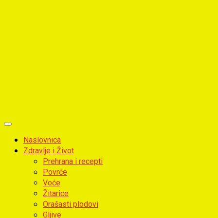
Primary
Menu
Naslovnica
Zdravlje i Život
Prehrana i recepti
Povrće
Voće
Žitarice
Orašasti plodovi
Gljive