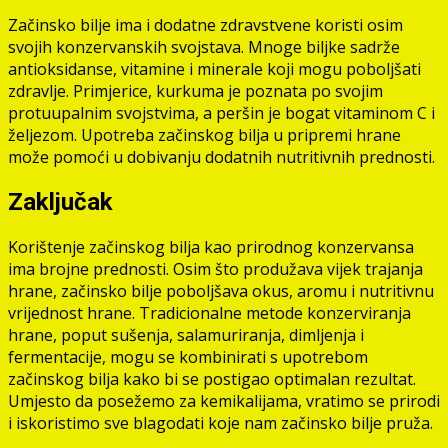
Začinsko bilje ima i dodatne zdravstvene koristi osim
svojih konzervanskih svojstava. Mnoge biljke sadrže
antioksidanse, vitamine i minerale koji mogu poboljšati
zdravlje. Primjerice, kurkuma je poznata po svojim
protuupalnim svojstvima, a peršin je bogat vitaminom C i
željezom. Upotreba začinskog bilja u pripremi hrane
može pomoći u dobivanju dodatnih nutritivnih prednosti.
Zaključak
Korištenje začinskog bilja kao prirodnog konzervansa
ima brojne prednosti. Osim što produžava vijek trajanja
hrane, začinsko bilje poboljšava okus, aromu i nutritivnu
vrijednost hrane. Tradicionalne metode konzerviranja
hrane, poput sušenja, salamuriranja, dimljenja i
fermentacije, mogu se kombinirati s upotrebom
začinskog bilja kako bi se postigao optimalan rezultat.
Umjesto da posežemo za kemikalijama, vratimo se prirodi
i iskoristimo sve blagodati koje nam začinsko bilje pruža.