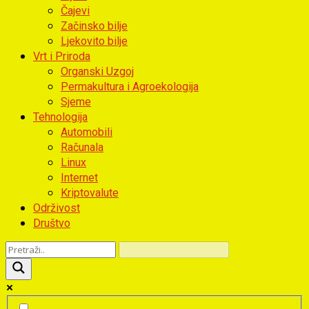
Čajevi
Začinsko bilje
Ljekovito bilje
Vrt i Priroda
Organski Uzgoj
Permakultura i Agroekologija
Sjeme
Tehnologija
Automobili
Računala
Linux
Internet
Kriptovalute
Održivost
Društvo