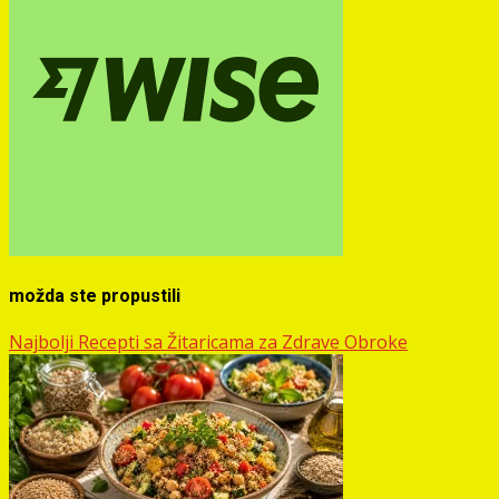
možda ste propustili
Najbolji Recepti sa Žitaricama za Zdrave Obroke