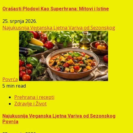
Orašasti Plodovi Kao Superhrana: Mitovi i Istine
25. srpnja 2026.
Najukusnija Veganska Ljetna Variva od Sezonskog
Povrća
5 min read
Prehrana i recepti
Zdravlje i Život
Najukusnija Veganska Ljetna Variva od Sezonskog
Povrća