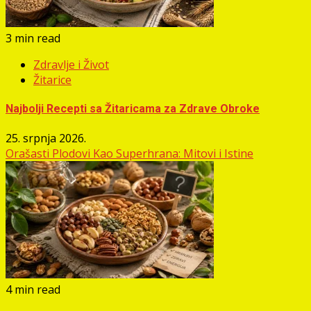
3 min read
Zdravlje i Život
Žitarice
Najbolji Recepti sa Žitaricama za Zdrave Obroke
25. srpnja 2026.
Orašasti Plodovi Kao Superhrana: Mitovi i Istine
4 min read