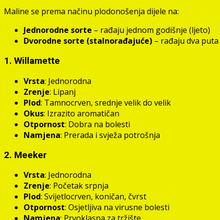
Maline se prema načinu plodonošenja dijele na:
Jednorodne sorte
– rađaju jednom godišnje (ljeto)
Dvorodne sorte (stalnorađajuće)
– rađaju dva puta g
1. Willamette
Vrsta
: Jednorodna
Zrenje
: Lipanj
Plod
: Tamnocrven, srednje velik do velik
Okus
: Izrazito aromatičan
Otpornost
: Dobra na bolesti
Namjena
: Prerada i svježa potrošnja
2. Meeker
Vrsta
: Jednorodna
Zrenje
: Početak srpnja
Plod
: Svijetlocrven, koničan, čvrst
Otpornost
: Osjetljiva na virusne bolesti
Namjena
: Prvoklasna za tržište