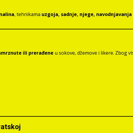
malina
, tehnikama
uzgoja, sadnje, njege, navodnjavanja 
smrznute ili prerađene
u sokove, džemove i likere. Zbog vi
vatskoj