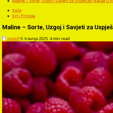
Maline – Sorte, Uzgoj i Savjeti za Uspješan Nasad u H
Voće
Vrt i Priroda
Maline – Sorte, Uzgoj i Savjeti za Uspj
molly9
9. travnja 2025.
4 min read