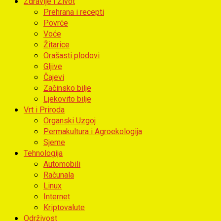
Zdravlje i Život
Prehrana i recepti
Povrće
Voće
Žitarice
Orašasti plodovi
Gljive
Čajevi
Začinsko bilje
Ljekovito bilje
Vrt i Priroda
Organski Uzgoj
Permakultura i Agroekologija
Sjeme
Tehnologija
Automobili
Računala
Linux
Internet
Kriptovalute
Održivost