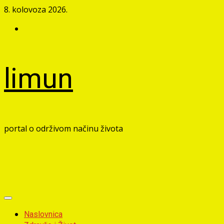
Skip
8. kolovoza 2026.
to
Facebook
content
limun
portal o održivom načinu života
Primary
Menu
Naslovnica