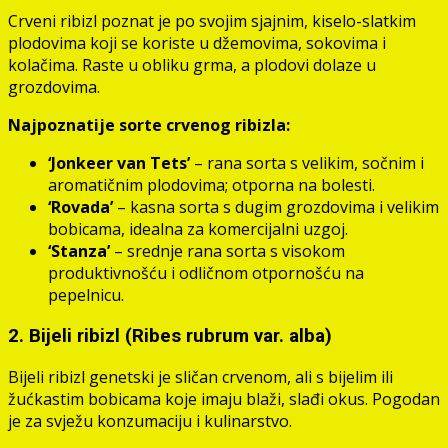
Crveni ribizl poznat je po svojim sjajnim, kiselo-slatkim
plodovima koji se koriste u džemovima, sokovima i
kolačima. Raste u obliku grma, a plodovi dolaze u
grozdovima.
Najpoznatije sorte crvenog ribizla:
‘Jonkeer van Tets’
– rana sorta s velikim, sočnim i
aromatičnim plodovima; otporna na bolesti.
‘Rovada’
– kasna sorta s dugim grozdovima i velikim
bobicama, idealna za komercijalni uzgoj.
‘Stanza’
– srednje rana sorta s visokom
produktivnošću i odličnom otpornošću na
pepelnicu.
2. Bijeli ribizl (Ribes rubrum var. alba)
Bijeli ribizl genetski je sličan crvenom, ali s bijelim ili
žućkastim bobicama koje imaju blaži, slađi okus. Pogodan
je za svježu konzumaciju i kulinarstvo.