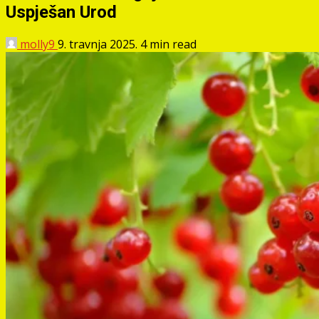
Uspješan Urod
molly9
9. travnja 2025.
4 min read