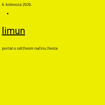
Skip
6. kolovoza 2026.
to
Facebook
content
limun
portal o održivom načinu života