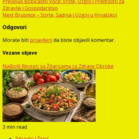
Post
Previous
Bobičasto Voće: Vrste, Uzgoj i Prednosti za
Zdravlje i Gospodarstvo
navigation
Next
Brusnice – Sorte, Sadnja i Uzgoj u Hrvatskoj
Odgovori
Morate biti
prijavljeni
da biste objavili komentar.
Vezane objave
Najbolji Recepti sa Žitaricama za Zdrave Obroke
3 min read
Zdravlje i Život