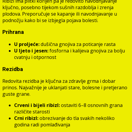
Ribizl ima plitki korijen pa je redovito navodnjavanje
ključno, posebno tijekom sušnih razdoblja i zrenja
plodova. Preporučuje se kapanje ili navodnjavanje u
podnožju kako bi se izbjegla pojava bolesti.
Prihrana
U proljeće:
dušična gnojiva za poticanje rasta
U ljeto i jesen:
fosforna i kalijeva gnojiva za bolju
cvatnju i otpornost
Rezidba
Redovita rezidba je ključna za zdravlje grma i dobar
prinos. Najvažnije je uklanjati stare, bolesne i pretjerano
guste grane.
Crveni i bijeli ribizl:
ostaviti 6–8 osnovnih grana
različite starosti
Crni ribizl:
obrezivanje do tla svakih nekoliko
godina radi pomlađivanja