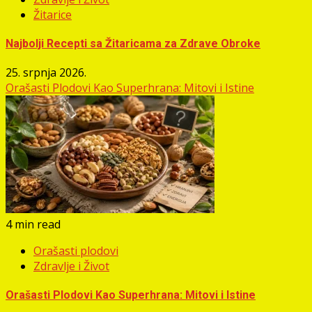
Žitarice
Najbolji Recepti sa Žitaricama za Zdrave Obroke
25. srpnja 2026.
Orašasti Plodovi Kao Superhrana: Mitovi i Istine
4 min read
Orašasti plodovi
Zdravlje i Život
Orašasti Plodovi Kao Superhrana: Mitovi i Istine