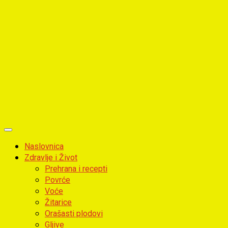
Primary
Menu
Naslovnica
Zdravlje i Život
Prehrana i recepti
Povrće
Voće
Žitarice
Orašasti plodovi
Gljive