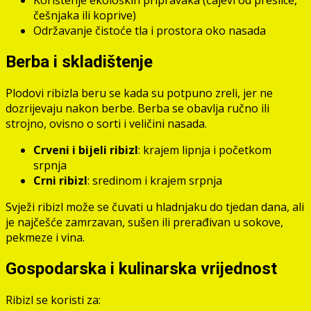
Korištenje ekoloških pripravaka (čajevi od preslice,
češnjaka ili koprive)
Održavanje čistoće tla i prostora oko nasada
Berba i skladištenje
Plodovi ribizla beru se kada su potpuno zreli, jer ne
dozrijevaju nakon berbe. Berba se obavlja ručno ili
strojno, ovisno o sorti i veličini nasada.
Crveni i bijeli ribizl
: krajem lipnja i početkom
srpnja
Crni ribizl
: sredinom i krajem srpnja
Svježi ribizl može se čuvati u hladnjaku do tjedan dana, ali
je najčešće zamrzavan, sušen ili prerađivan u sokove,
pekmeze i vina.
Gospodarska i kulinarska vrijednost
Ribizl se koristi za: