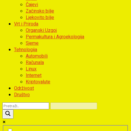
Čajevi
Začinsko bilje
Ljekovito bilje
Vrt i Priroda
Organski Uzgoj
Permakultura i Agroekologija
Sjeme
Tehnologija
Automobili
Računala
Linux
Internet
Kriptovalute
Održivost
Društvo