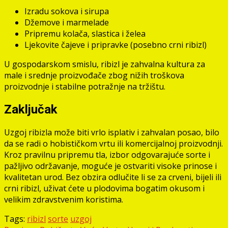
Izradu sokova i sirupa
Džemove i marmelade
Pripremu kolača, slastica i želea
Ljekovite čajeve i pripravke (posebno crni ribizl)
U gospodarskom smislu, ribizl je zahvalna kultura za
male i srednje proizvođače zbog nižih troškova
proizvodnje i stabilne potražnje na tržištu.
Zaključak
Uzgoj ribizla može biti vrlo isplativ i zahvalan posao, bilo
da se radi o hobističkom vrtu ili komercijalnoj proizvodnji.
Kroz pravilnu pripremu tla, izbor odgovarajuće sorte i
pažljivo održavanje, moguće je ostvariti visoke prinose i
kvalitetan urod. Bez obzira odlučite li se za crveni, bijeli ili
crni ribizl, uživat ćete u plodovima bogatim okusom i
velikim zdravstvenim koristima.
Tags:
ribizl
sorte
uzgoj