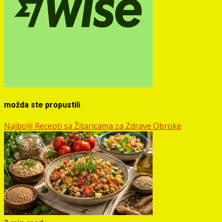
možda ste propustili
Najbolji Recepti sa Žitaricama za Zdrave Obroke