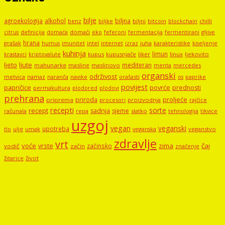
bilje
agroekologija
alkohol
biljna
benz
biljni
bitcoin
blockchain
chilli
biljke
domaći
eko
gljive
citrus
definicija
domaća
feferoni
fermentacija
fermentirani
hrana
grašak
imunitet
intel
internet
izraz
juha
karakteristike
humus
kiseljenje
kuhinja
limun
kupus
kupusnjače
liker
linux
ljekovito
krastavci
kriptovalute
ljute
ljeto
mediteran
mahunarke
masline
maslinovo
mercedes
menta
organski
održivost
metvica
namaz
navike
orašasti
naranča
os
paprike
povijest
papričice
povrće
prednosti
permakultura
plodored
plodovi
prehrana
proljeće
priroda
priprema
procesori
proizvodnja
rajčice
recepti
sorte
recept
sadnja
sjeme
računala
repa
slatko
tehnologija
tikvice
uzgoj
vegan
veganski
upotreba
tlo
ulje
umak
veganstvo
veganska
zdravlje
vrt
voće
vrste
zima
čaj
začinsko
vodič
začin
značenje
žitarice
život