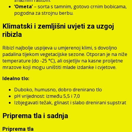
snažnim rastom.
‘Ometa’
– sorta s tamnim, gotovo crnim bobicama,
pogodna za strojnu berbu.
Klimatski i zemljišni uvjeti za uzgoj
ribizla
Ribizl najbolje uspijeva u umjerenoj klimi, s dovoljno
padalina tijekom vegetacijske sezone. Otporan je na niže
temperature (do -25 °C), ali osjetljiv na kasne proljetne
mrazove koji mogu uništiti mlade izdanke i cvjetove.
Idealno tlo:
Duboko, humusno, dobro drenirano tlo
pH vrijednost: između 5,5 i 7,0
Izbjegavati težak, glinast i slabo drenirani supstrat
Priprema tla i sadnja
Priprema tla