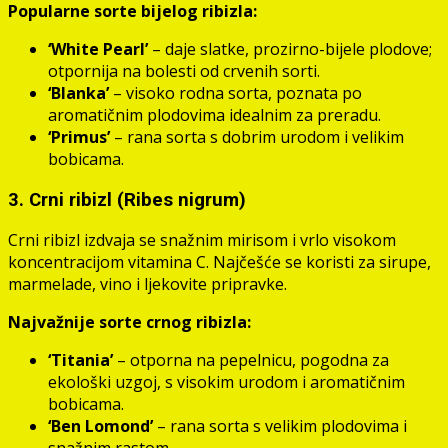
Popularne sorte bijelog ribizla:
‘White Pearl’
– daje slatke, prozirno-bijele plodove;
otpornija na bolesti od crvenih sorti.
‘Blanka’
– visoko rodna sorta, poznata po
aromatičnim plodovima idealnim za preradu.
‘Primus’
– rana sorta s dobrim urodom i velikim
bobicama.
3. Crni ribizl (Ribes nigrum)
Crni ribizl izdvaja se snažnim mirisom i vrlo visokom
koncentracijom vitamina C. Najčešće se koristi za sirupe,
marmelade, vino i ljekovite pripravke.
Najvažnije sorte crnog ribizla:
‘Titania’
– otporna na pepelnicu, pogodna za
ekološki uzgoj, s visokim urodom i aromatičnim
bobicama.
‘Ben Lomond’
– rana sorta s velikim plodovima i