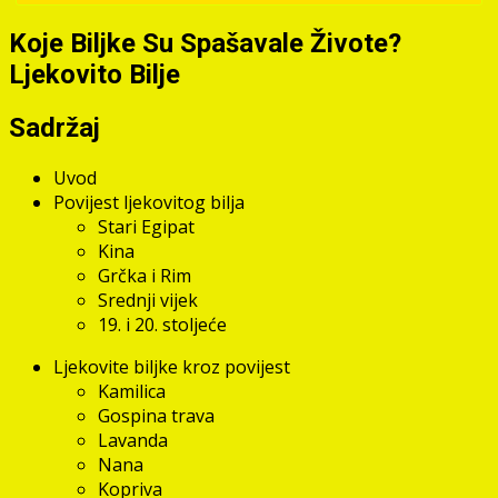
Koje Biljke Su Spašavale Živote?
Ljekovito Bilje
Sadržaj
Uvod
Povijest ljekovitog bilja
Stari Egipat
Kina
Grčka i Rim
Srednji vijek
19. i 20. stoljeće
Ljekovite biljke kroz povijest
Kamilica
Gospina trava
Lavanda
Nana
Kopriva