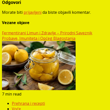
Odgovori
Morate biti
prijavljeni
da biste objavili komentar.
Vezane objave
Fermentirani Limun i Zdravlje – Prirodni Saveznik
Probave, Imuniteta i Općeg Blagostanja
7 min read
Prehrana i recepti
Voće