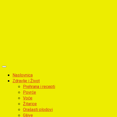
Primary
Menu
Naslovnica
Zdravlje i Život
Prehrana i recepti
Povrće
Voće
Žitarice
Orašasti plodovi
Gljive