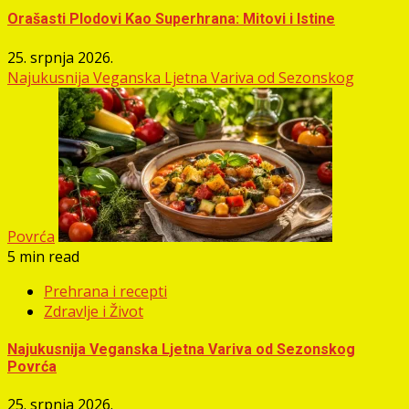
Orašasti Plodovi Kao Superhrana: Mitovi i Istine
25. srpnja 2026.
Najukusnija Veganska Ljetna Variva od Sezonskog
Povrća
5 min read
Prehrana i recepti
Zdravlje i Život
Najukusnija Veganska Ljetna Variva od Sezonskog
Povrća
25. srpnja 2026.