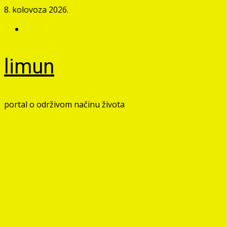
Skip
8. kolovoza 2026.
to
Facebook
content
limun
portal o održivom načinu života