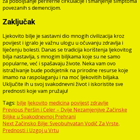
za poboljšanje periferne cirkulacije i smanjenje simptoma
povezanih s demencijom.
Zaključak
Ljekovito bilje je sastavni dio mnogih civilizacija kroz
povijest i igralo je važnu ulogu u očuvanju zdravlja i
liječenju bolesti. Danas se tradicija korištenja ljekovitog
bilja nastavlja, s mnogim biljkama koje su ne samo
popularne, već i spašavaju živote. Neka vam ovo
istraživanje bude podsjetnik na prirodne resurse koje
imamo na raspolaganju i na moć ljekovitih biljaka.
Uključite ih u svoj svakodnevni život i iskoristite sve
prednosti koje vam pružaju!
Tags:
bilje
ljekovito
medicina
povijest
zdravlje
Post
Previous
Peršin i Celer – Dvije Nezamjenjive Začinske
Biljke u Svakodnevnoj Prehrani
navigation
Next
Začinsko Bilje: Sveobuhvatan Vodič Za Vrste,
Prednosti i Uzgoj u Vrtu