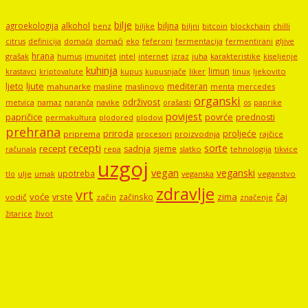
bilje
agroekologija
alkohol
biljna
benz
biljni
bitcoin
blockchain
chilli
biljke
domaći
eko
gljive
citrus
definicija
domaća
feferoni
fermentacija
fermentirani
hrana
grašak
imunitet
intel
internet
izraz
juha
karakteristike
humus
kiseljenje
kuhinja
limun
kupus
kupusnjače
liker
linux
ljekovito
krastavci
kriptovalute
ljute
ljeto
mediteran
mahunarke
masline
maslinovo
mercedes
menta
organski
održivost
metvica
namaz
navike
orašasti
naranča
os
paprike
povijest
papričice
povrće
prednosti
permakultura
plodored
plodovi
prehrana
proljeće
priroda
priprema
procesori
proizvodnja
rajčice
recepti
sorte
recept
sadnja
sjeme
računala
repa
slatko
tehnologija
tikvice
uzgoj
vegan
veganski
upotreba
tlo
ulje
umak
veganstvo
veganska
zdravlje
vrt
voće
vrste
zima
čaj
začinsko
vodič
začin
značenje
žitarice
život