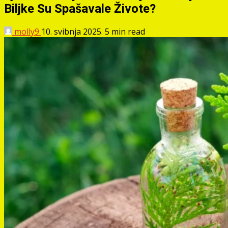
Biljke Su Spašavale Živote?
molly9
10. svibnja 2025.
5 min read