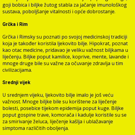
goji bobica i biljke žutog stabla za jačanje imunološkog
sustava, poboljšanje vitalnosti i opće dobrostanje.
Grčka i Rim
Grčka i Rimsky su poznati po svojoj medicinskoj tradiciji
koja je također koristila ljekovito bilje. Hipokrat, poznat
kao otac medicine, pridavao je veliku važnost biljkama u
liječenju. Biljke poput kamilice, koprive, mente, lavande i
mnoge druge bile su važne za očuvanje zdravlja u tim
civilizacijama.
Srednji vijek
U srednjem vijeku, ljekovito bilje imalo je još veću
važnost. Mnoge biljke bile su korištene za liječenje
bolesti, posebice tijekom epidemija poput kuge. Biljke
poput gospine trave, komorača i kadulje koristile su se
za smirivanje želuca, liječenje kašlja i ublažavanje
simptoma različitih oboljenja.