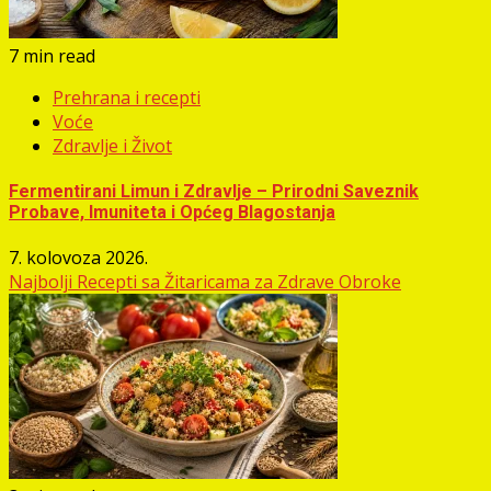
7 min read
Prehrana i recepti
Voće
Zdravlje i Život
Fermentirani Limun i Zdravlje – Prirodni Saveznik
Probave, Imuniteta i Općeg Blagostanja
7. kolovoza 2026.
Najbolji Recepti sa Žitaricama za Zdrave Obroke