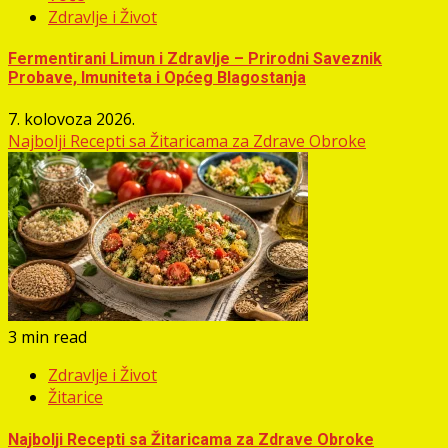
Zdravlje i Život
Fermentirani Limun i Zdravlje – Prirodni Saveznik
Probave, Imuniteta i Općeg Blagostanja
7. kolovoza 2026.
Najbolji Recepti sa Žitaricama za Zdrave Obroke
3 min read
Zdravlje i Život
Žitarice
Najbolji Recepti sa Žitaricama za Zdrave Obroke