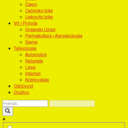
Čajevi
Začinsko bilje
Ljekovito bilje
Vrt i Priroda
Organski Uzgoj
Permakultura i Agroekologija
Sjeme
Tehnologija
Automobili
Računala
Linux
Internet
Kriptovalute
Održivost
Društvo