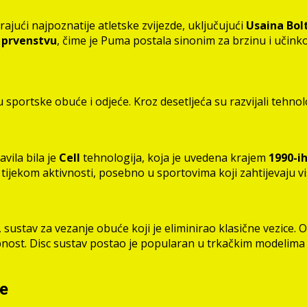
rajući najpoznatije atletske zvijezde, uključujući
Usaina Bol
 prvenstvu
, čime je Puma postala sinonim za brzinu i učinkov
 sportske obuće i odjeće. Kroz desetljeća su razvijali tehno
vila bila je
Cell
tehnologija, koja je uvedena krajem
1990-i
ijekom aktivnosti, posebno u sportovima koji zahtijevaju v
, sustav za vezanje obuće koji je eliminirao klasične vezice.
obnost. Disc sustav postao je popularan u trkačkim modelima
re