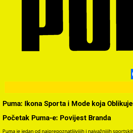
Puma: Ikona Sporta i Mode koja Oblikuj
Početak Puma-e: Povijest Branda
Puma je jedan od najprepoznatljivijih i najvažnijih sportski