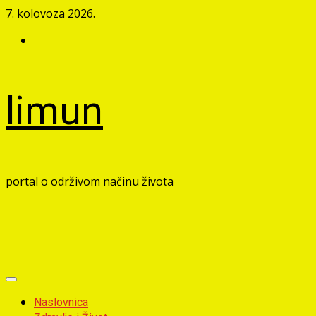
Skip
7. kolovoza 2026.
to
Facebook
content
limun
portal o održivom načinu života
Primary
Menu
Naslovnica