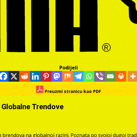
Podijeli
Preuzmi stranicu kao PDF
e Globalne Trendove
h brendova na globalnoj razini. Poznata po svojoj dugoj tradi