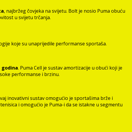
ta
, najbržeg čovjeka na svijetu. Bolt je nosio Puma obuću
itost u svijetu trčanja.
logije koje su unaprijedile performanse sportaša.
h godina
. Puma Cell je sustav amortizacije u obući koji je
isoke performanse i brzinu.
 Ovaj inovativni sustav omogućio je sportašima brže i
 tenisica i omogućio je Puma-i da se istakne u segmentu