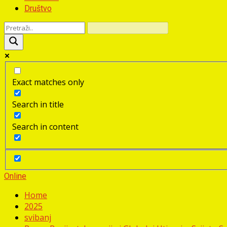
Društvo
Exact matches only
Search in title
Search in content
Online
Home
2025
svibanj