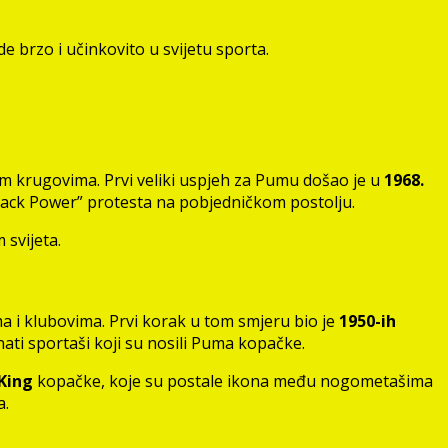
e brzo i učinkovito u svijetu sporta.
kim krugovima. Prvi veliki uspjeh za Pumu došao je u
1968.
lack Power” protesta na pobjedničkom postolju.
 svijeta.
a i klubovima. Prvi korak u tom smjeru bio je
1950-ih
ati sportaši koji su nosili Puma kopačke.
King
kopačke, koje su postale ikona među nogometašima
a.