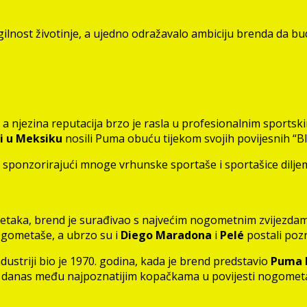
gilnost životinje, a ujedno odražavalo ambiciju brenda da bud
, a njezina reputacija brzo je rasla u profesionalnim sports
i u Meksiku
nosili Puma obuću tijekom svojih povijesnih “B
ta, sponzorirajući mnoge vrhunske sportaše i sportašice diljem
četaka, brend je surađivao s najvećim nogometnim zvijezdam
ogometaše, a ubrzo su i
Diego Maradona
i
Pelé
postali pozn
ustriji bio je 1970. godina, kada je brend predstavio
Puma 
 i danas među najpoznatijim kopačkama u povijesti nogomet