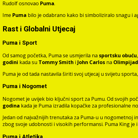
Rudolf osnovao
Puma
.
Ime
Puma
bilo je odabrano kako bi simboliziralo snagu i a
Rast i Globalni Utjecaj
Puma i Sport
Od samog početka, Puma se usmjerila na
sportsku obuću
godini
kada su
Tommy Smith
i
John Carlos
na
Olimpijad
Puma je od tada nastavila širiti svoj utjecaj u svijetu spor
Puma i Nogomet
Nogomet je uvijek bio ključni sport za Pumu. Od svojih po
godina
kada je Puma izradila kopačke za profesionalne n
Jedan od najvažnijih trenutaka za Puma-u u nogometnoj ind
zbog svoje udobnosti i visokih performansi. Puma King je
Puma i Atletika