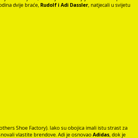
dina dvije braće,
Rudolf i Adi Dassler
, natjecali u svijetu
thers Shoe Factory). Iako su obojica imali istu strast za
novali vlastite brendove. Adi je osnovao
Adidas
, dok je