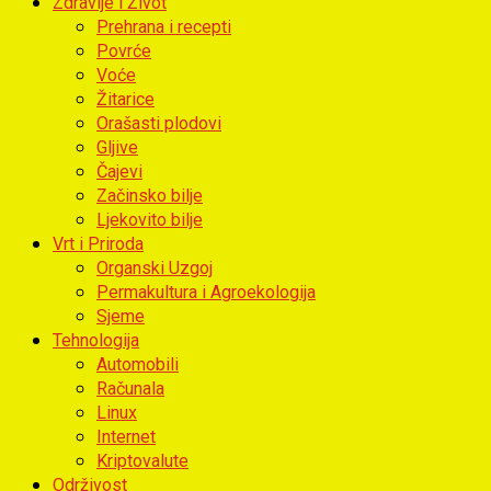
Zdravlje i Život
Prehrana i recepti
Povrće
Voće
Žitarice
Orašasti plodovi
Gljive
Čajevi
Začinsko bilje
Ljekovito bilje
Vrt i Priroda
Organski Uzgoj
Permakultura i Agroekologija
Sjeme
Tehnologija
Automobili
Računala
Linux
Internet
Kriptovalute
Održivost