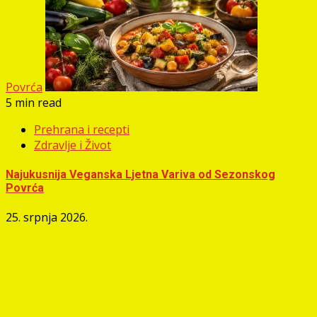
Povrća
5 min read
Prehrana i recepti
Zdravlje i Život
Najukusnija Veganska Ljetna Variva od Sezonskog
Povrća
25. srpnja 2026.