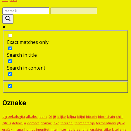
Exact matches only
Search in title
Search in content
Oznake
bilje
agroekologija
alkohol
biljna
benz
biljni
bitcoin
blockchain
chilli
biljke
domaći
eko
gljive
citrus
definicija
domaća
feferoni
fermentacija
fermentirani
hrana
grašak
imunitet
intel
internet
izraz
juha
karakteristike
humus
kiseljenje