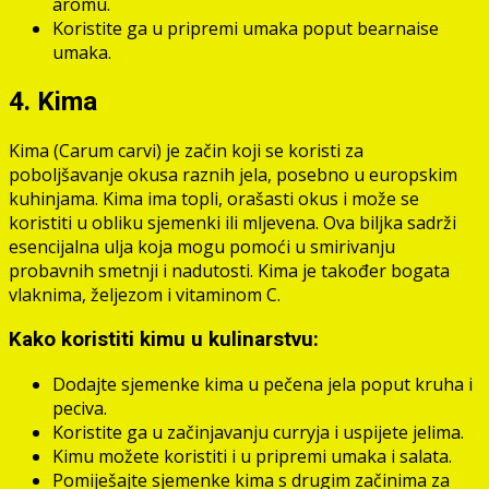
aromu.
Koristite ga u pripremi umaka poput bearnaise
umaka.
4. Kima
Kima (Carum carvi) je začin koji se koristi za
poboljšavanje okusa raznih jela, posebno u europskim
kuhinjama. Kima ima topli, orašasti okus i može se
koristiti u obliku sjemenki ili mljevena. Ova biljka sadrži
esencijalna ulja koja mogu pomoći u smirivanju
probavnih smetnji i nadutosti. Kima je također bogata
vlaknima, željezom i vitaminom C.
Kako koristiti kimu u kulinarstvu:
Dodajte sjemenke kima u pečena jela poput kruha i
peciva.
Koristite ga u začinjavanju curryja i uspijete jelima.
Kimu možete koristiti i u pripremi umaka i salata.
Pomiješajte sjemenke kima s drugim začinima za