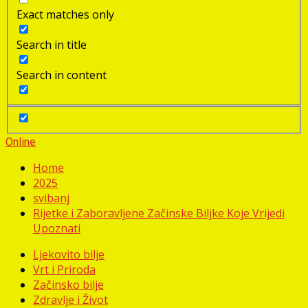
Exact matches only
Search in title
Search in content
Online
Home
2025
svibanj
Rijetke i Zaboravljene Začinske Biljke Koje Vrijedi
Upoznati
Ljekovito bilje
Vrt i Priroda
Začinsko bilje
Zdravlje i Život