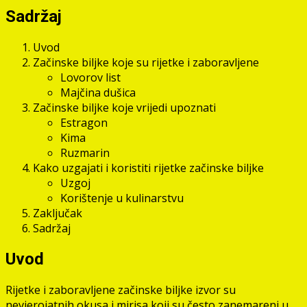
Sadržaj
Uvod
Začinske biljke koje su rijetke i zaboravljene
Lovorov list
Majčina dušica
Začinske biljke koje vrijedi upoznati
Estragon
Kima
Ruzmarin
Kako uzgajati i koristiti rijetke začinske biljke
Uzgoj
Korištenje u kulinarstvu
Zaključak
Sadržaj
Uvod
Rijetke i zaboravljene začinske biljke izvor su
nevjerojatnih okusa i mirisa koji su često zanemareni u