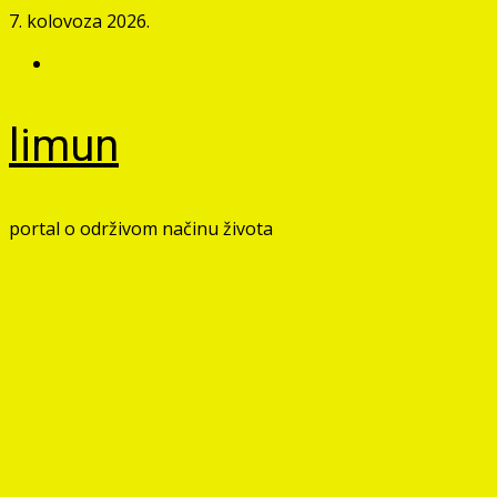
Skip
7. kolovoza 2026.
to
Facebook
content
limun
portal o održivom načinu života