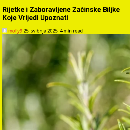
Rijetke i Zaboravljene Začinske Biljke
Koje Vrijedi Upoznati
molly9
25. svibnja 2025.
4 min read