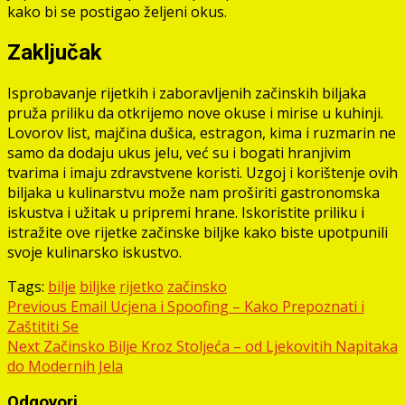
kako bi se postigao željeni okus.
Zaključak
Isprobavanje rijetkih i zaboravljenih začinskih biljaka
pruža priliku da otkrijemo nove okuse i mirise u kuhinji.
Lovorov list, majčina dušica, estragon, kima i ruzmarin ne
samo da dodaju ukus jelu, već su i bogati hranjivim
tvarima i imaju zdravstvene koristi. Uzgoj i korištenje ovih
biljaka u kulinarstvu može nam proširiti gastronomska
iskustva i užitak u pripremi hrane. Iskoristite priliku i
istražite ove rijetke začinske biljke kako biste upotpunili
svoje kulinarsko iskustvo.
Tags:
bilje
biljke
rijetko
začinsko
Post
Previous
Email Ucjena i Spoofing – Kako Prepoznati i
Zaštititi Se
navigation
Next
Začinsko Bilje Kroz Stoljeća – od Ljekovitih Napitaka
do Modernih Jela
Odgovori