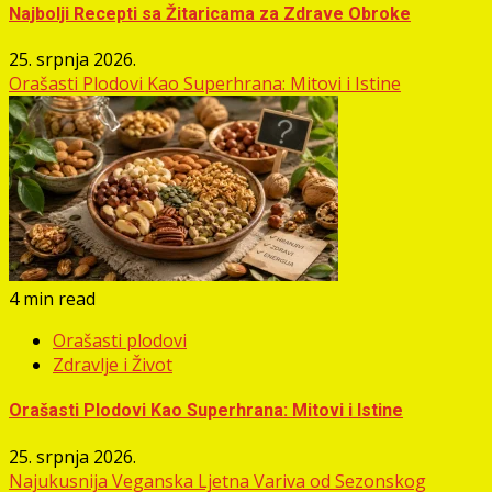
Najbolji Recepti sa Žitaricama za Zdrave Obroke
25. srpnja 2026.
Orašasti Plodovi Kao Superhrana: Mitovi i Istine
4 min read
Orašasti plodovi
Zdravlje i Život
Orašasti Plodovi Kao Superhrana: Mitovi i Istine
25. srpnja 2026.
Najukusnija Veganska Ljetna Variva od Sezonskog