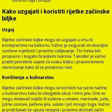
mirisnih ulja i sirupa.
Kako uzgajati i koristiti rijetke začinske
biljke
Uzgoj
Rijetke začinske biljke mogu se uzgajati u vrtu ili
kontejnerima na balkonu. Važno je osigurati im dovoljno
sunčeve svjetlosti i pravilno zalijevanje. Tlo treba biti
propusno i bogato hranjivim tvarima. Također je važno
pratiti potrebne uvjete za svaku biljku i pravovremeno
obrezivanje kako bi se potaknuo rast.
Korištenje u kulinarstvu
Rijetke začinske biljke mogu se koristiti na razne načine
u kulinarstvu kako bi obogatile okus i miris jela. One se
mogu dodavati svježe ili sušene u umake, marinade, juhe,
jušne osnove, pečena jela, salate i još mnogo toga. Važno
je pridržavati se uputa recepta i pravilno dozirati začin