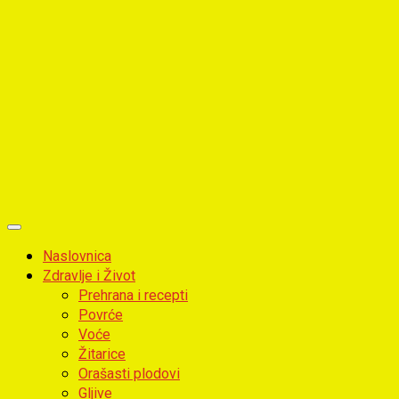
Primary
Menu
Naslovnica
Zdravlje i Život
Prehrana i recepti
Povrće
Voće
Žitarice
Orašasti plodovi
Gljive