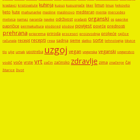
kuhinja
limun
kupus
kupusnjače
liker
linux
ljekovito
krastavci
kriptovalute
ljute
ljeto
mediteran
mahunarke
masline
maslinovo
mercedes
menta
organski
održivost
metvica
namaz
navike
orašasti
naranča
os
paprike
povijest
papričice
povrće
prednosti
permakultura
plodored
plodovi
prehrana
proljeće
priroda
priprema
procesori
proizvodnja
rajčice
recepti
sorte
recept
sadnja
sjeme
računala
repa
slatko
tehnologija
tikvice
uzgoj
vegan
veganski
upotreba
tlo
ulje
umak
veganstvo
veganska
zdravlje
vrt
voće
vrste
zima
čaj
začinsko
vodič
začin
značenje
žitarice
život