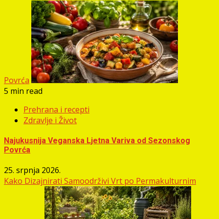
Povrća
5 min read
Prehrana i recepti
Zdravlje i Život
Najukusnija Veganska Ljetna Variva od Sezonskog
Povrća
25. srpnja 2026.
Kako Dizajnirati Samoodrživi Vrt po Permakulturnim