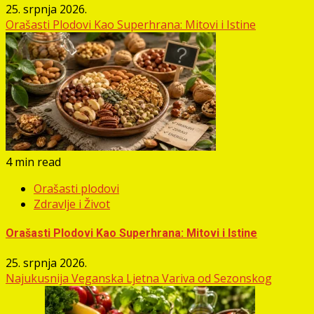
25. srpnja 2026.
Orašasti Plodovi Kao Superhrana: Mitovi i Istine
4 min read
Orašasti plodovi
Zdravlje i Život
Orašasti Plodovi Kao Superhrana: Mitovi i Istine
25. srpnja 2026.
Najukusnija Veganska Ljetna Variva od Sezonskog