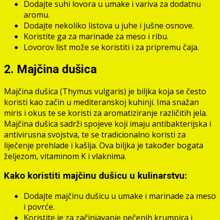
Dodajte suhi lovora u umake i variva za dodatnu
aromu.
Dodajte nekoliko listova u juhe i jušne osnove.
Koristite ga za marinade za meso i ribu.
Lovorov list može se koristiti i za pripremu čaja.
2. Majčina dušica
Majčina dušica (Thymus vulgaris) je biljka koja se često
koristi kao začin u mediteranskoj kuhinji. Ima snažan
miris i okus te se koristi za aromatiziranje različitih jela.
Majčina dušica sadrži spojeve koji imaju antibakterijska i
antivirusna svojstva, te se tradicionalno koristi za
liječenje prehlade i kašlja. Ova biljka je također bogata
željezom, vitaminom K i vlaknima.
Kako koristiti majčinu dušicu u kulinarstvu:
Dodajte majčinu dušicu u umake i marinade za meso
i povrće.
Koristite je za začinjavanje pečenih krumpira i