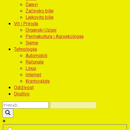
Čajevi
Začinsko bilje
Ljekovito bilje
Vrt i Priroda
Organski Uzgoj
Permakultura i Agroekologija
Sjeme
Tehnologija
Automobili
Računala
Linux
Internet
Kriptovalute
Održivost
Društvo