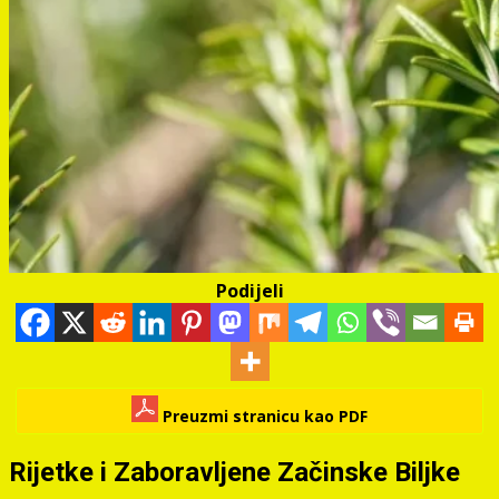
Podijeli
Preuzmi stranicu kao PDF
Rijetke i Zaboravljene Začinske Biljke