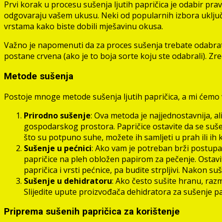
Prvi korak u procesu sušenja ljutih papričica je odabir prav
odgovaraju vašem ukusu. Neki od popularnih izbora uključuj
vrstama kako biste dobili mješavinu okusa.
Važno je napomenuti da za proces sušenja trebate odabrati s
postane crvena (ako je to boja sorte koju ste odabrali). Zreo 
Metode sušenja
Postoje mnoge metode sušenja ljutih papričica, a mi ćemo 
Prirodno sušenje
: Ova metoda je najjednostavnija, al
gospodarskog prostora. Papričice ostavite da se suše
što su potpuno suhe, možete ih samljeti u prah ili ih k
Sušenje u pećnici
: Ako vam je potreban brži postupak
papričice na pleh obložen papirom za pečenje. Ostavite
papričica i vrsti pećnice, pa budite strpljivi. Nakon su
Sušenje u dehidratoru
: Ako često sušite hranu, razm
Slijedite upute proizvođača dehidratora za sušenje pa
Priprema sušenih papričica za korištenje