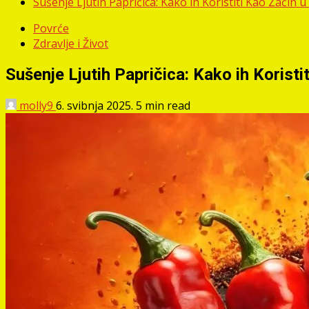
Sušenje Ljutih Papričica: Kako ih Koristiti Kao Začin u
Povrće
Zdravlje i Život
Sušenje Ljutih Papričica: Kako ih Koristit
molly9
6. svibnja 2025.
5 min read