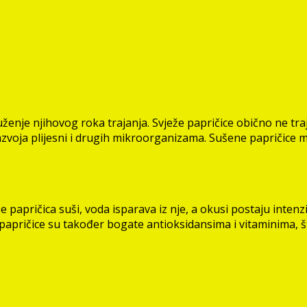
uženje njihovog roka trajanja. Svježe papričice obično ne tr
 razvoja plijesni i drugih mikroorganizama. Sušene papričic
 papričica suši, voda isparava iz nje, a okusi postaju intenzi
pričice su također bogate antioksidansima i vitaminima, št