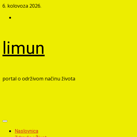
Skip
6. kolovoza 2026.
to
Facebook
content
limun
portal o održivom načinu života
Primary
Menu
Naslovnica