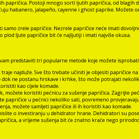
ih papričica. Postoji mnogo sorti ljutih papričica, od blagih 
u habanero, jalapeño, cayenne i ghost paprike. Možete odabi
amo zrele papričice. Nezrele papričice neće imati dovoljno o
plod ljute papričice bit će najljutiji i imati najviše okusa.
vam predstaviti tri popularne metode koje možete isprobati
i traje najduže. Sve što trebate učiniti je objesiti papričice 
 dok ne postanu hrskave i krhke, što može potrajati nekoliko
oristiti kao cijele komade.
, možete koristiti pećnicu za sušenje papričica. Zagrijte pe
 papričice u pećnici nekoliko sati, povremeno provjeravajući j
šenja, možete samljeti papričice ili ih koristiti kao komade.
islite o investiranju u dehidrator hrane. Dehidratori su pose
pričica, a vrijeme sušenja bit će znatno kraće nego prirodno