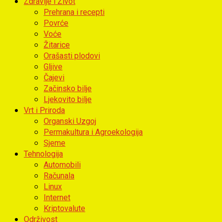
Zdravlje i Život
Prehrana i recepti
Povrće
Voće
Žitarice
Orašasti plodovi
Gljive
Čajevi
Začinsko bilje
Ljekovito bilje
Vrt i Priroda
Organski Uzgoj
Permakultura i Agroekologija
Sjeme
Tehnologija
Automobili
Računala
Linux
Internet
Kriptovalute
Održivost