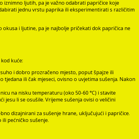
do iznimno ljutih, pa je važno odabrati papričice koje
rati jednu vrstu paprika ili eksperimentirati s različitim
kusa i ljutine, pa je najbolje pričekati dok papričica ne
 kod kuće:
na suho i dobro prozračeno mjesto, poput špajze ili
 tjedana ili čak mjeseci, ovisno o uvjetima sušenja. Nakon
ćnicu na nisku temperaturu (oko 50-60 °C) i stavite
esu li se osušile. Vrijeme sušenja ovisi o veličini
bno dizajnirani za sušenje hrane, uključujući i papričice.
 ili pećničko sušenje.