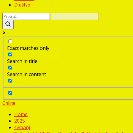
Društvo
Exact matches only
Search in title
Search in content
Online
Home
2025
svibanj