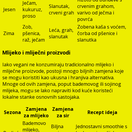
Ječam,
Slanutak,
crvenim grahom,
Jesen
kukuruz,
crveni grah
varivo od ječma i
proso
povrća
Zob,
Zobena kaša s voćem,
Leća, grah,
Zima
pšenica,
čorba od pšenice i
slanutak
raž, ječam
slanutka
Mlijeko i mliječni proizvodi
Iako vegani ne konzumiraju tradicionalno mlijeko i
mliječne proizvode, postoji mnogo biljnih zamjena koje
se mogu koristiti kao ukusna i hranjiva alternativa.
Mnoge od ovih zamjena, poput bademovog ili sojinog
mlijeka, mogu se lako napraviti kod kuće koristeći
lokalne stanke osnovnih sastojaka.
Zamjena
Zamjena
Sezona
Recept ideja
za mlijeko
za sir
Bademovo
Biljna
Jednostavni smoothie s
mlijeko,