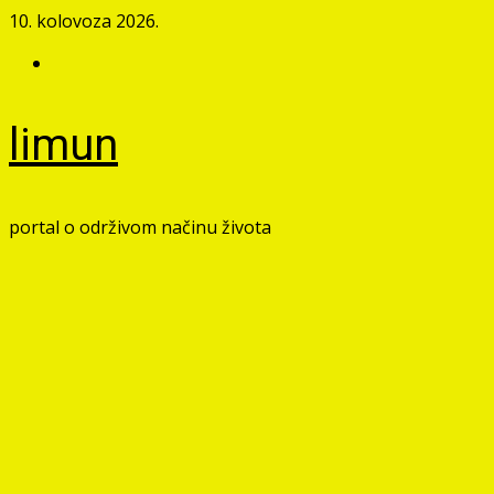
Skip
10. kolovoza 2026.
to
Facebook
content
limun
portal o održivom načinu života