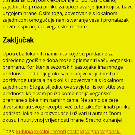
tržnicama. Ovaj oblik ekonomije pridonosi lokalnoj
zajednici te pruža priliku za upoznavanje ljudi koji se bave
uzgojem hrane. Osim toga, povezivanje s lokalnom
zajednicom omogućuje nam stvaranje veza i pronalazak
novih inspiracija za veganske recepte.
Zaključak
Upotreba lokalnih namirnica koje su prikladne za
određeno godišnje doba može oplemeniti vašu vegansku
prehranu. Korištenje sezonskih sastojaka ima mnoge
prednosti – od boljeg okusa i hranjive vrijednosti do
pozitivnog utjecaja na okoliš i povezivanja s lokalnom
zajednicom. Stoga, slijedite ove savjete i iskoristite sve
prednosti koje vam pruža kombinacija veganske
prehrane s lokalnim namirnicama. Ne samo da ćete
diversificirati svoje recepte, već ćete također imati priliku
podržati lokalne proizvođače i uživati u autentičnom
okusu i nutritivnoj vrijednosti hrane. Sretno kuhanje!
Tags:
kuhinja
lokalni
recepti
sastojci
vegan
veganski