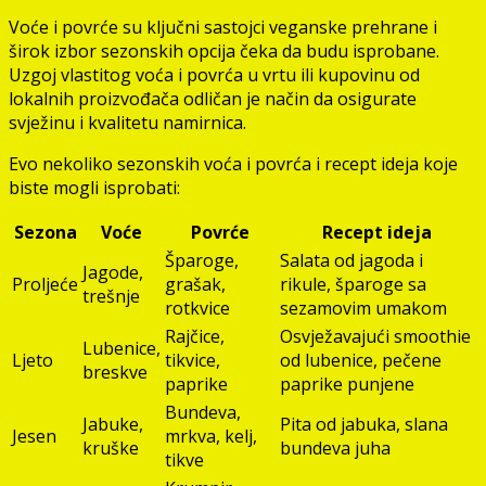
Voće i povrće su ključni sastojci veganske prehrane i
širok izbor sezonskih opcija čeka da budu isprobane.
Uzgoj vlastitog voća i povrća u vrtu ili kupovinu od
lokalnih proizvođača odličan je način da osigurate
svježinu i kvalitetu namirnica.
Evo nekoliko sezonskih voća i povrća i recept ideja koje
biste mogli isprobati:
Sezona
Voće
Povrće
Recept ideja
Šparoge,
Salata od jagoda i
Jagode,
Proljeće
grašak,
rikule, šparoge sa
trešnje
rotkvice
sezamovim umakom
Rajčice,
Osvježavajući smoothie
Lubenice,
Ljeto
tikvice,
od lubenice, pečene
breskve
paprike
paprike punjene
Bundeva,
Jabuke,
Pita od jabuka, slana
Jesen
mrkva, kelj,
kruške
bundeva juha
tikve