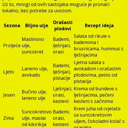
Uz to, mnogi od ovih sastojaka moguće je pronaći
lokalno, bez potrebe za uvozom.
Orašasti
Sezona
Biljno ulje
Recept ideja
plodovi
Salata od rikule s
Maslinovo
Bademi,
bademima i
Proljeće
ulje,
lješnjaci,
brusnicama, hummus s
suncokret
orasi
lješnjacima
Ljetna salata s
Bademi,
Laneno ulje,
avokadom i orašastim
Ljeto
lješnjaci,
avokado
plodovima, pesto od
pistacije
pistacija
Lješnjaci,
Krema od bundeve s
Bučino ulje,
Jesen
orasi,
lješnjacima, pečeni
laneno ulje
kesteni
kesteni s začinima
Krem juha od cvjetače
Suncokretovo
Bademi,
sa suncokretovim
Zima
ulje, maslac
orasi,
uljem, čokoladni kolač s
od kikirikija
kesteni
orasima