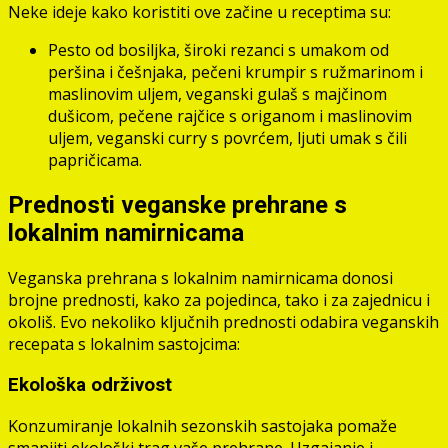
Neke ideje kako koristiti ove začine u receptima su:
Pesto od bosiljka, široki rezanci s umakom od
peršina i češnjaka, pečeni krumpir s ružmarinom i
maslinovim uljem, veganski gulaš s majčinom
dušicom, pečene rajčice s origanom i maslinovim
uljem, veganski curry s povrćem, ljuti umak s čili
papričicama.
Prednosti veganske prehrane s
lokalnim namirnicama
Veganska prehrana s lokalnim namirnicama donosi
brojne prednosti, kako za pojedinca, tako i za zajednicu i
okoliš. Evo nekoliko ključnih prednosti odabira veganskih
recepata s lokalnim sastojcima:
Ekološka održivost
Konzumiranje lokalnih sezonskih sastojaka pomaže
smanjiti ekološki trag vaše prehrane. Uzgajanje i