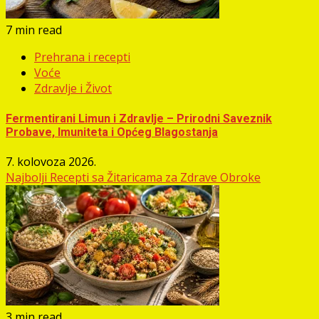
7 min read
Prehrana i recepti
Voće
Zdravlje i Život
Fermentirani Limun i Zdravlje – Prirodni Saveznik
Probave, Imuniteta i Općeg Blagostanja
7. kolovoza 2026.
Najbolji Recepti sa Žitaricama za Zdrave Obroke
3 min read