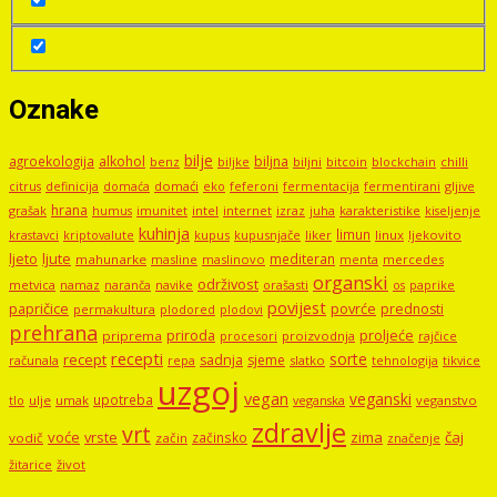
Oznake
bilje
agroekologija
alkohol
biljna
benz
biljni
bitcoin
blockchain
chilli
biljke
domaći
eko
gljive
citrus
definicija
domaća
feferoni
fermentacija
fermentirani
hrana
grašak
imunitet
intel
internet
izraz
juha
karakteristike
humus
kiseljenje
kuhinja
limun
kupus
kupusnjače
liker
linux
ljekovito
krastavci
kriptovalute
ljute
ljeto
mediteran
mahunarke
masline
maslinovo
mercedes
menta
organski
održivost
metvica
namaz
navike
orašasti
naranča
os
paprike
povijest
papričice
povrće
prednosti
permakultura
plodored
plodovi
prehrana
proljeće
priroda
priprema
procesori
proizvodnja
rajčice
recepti
sorte
recept
sadnja
sjeme
računala
repa
slatko
tehnologija
tikvice
uzgoj
vegan
veganski
upotreba
tlo
ulje
umak
veganstvo
veganska
zdravlje
vrt
voće
vrste
zima
čaj
začinsko
vodič
začin
značenje
žitarice
život