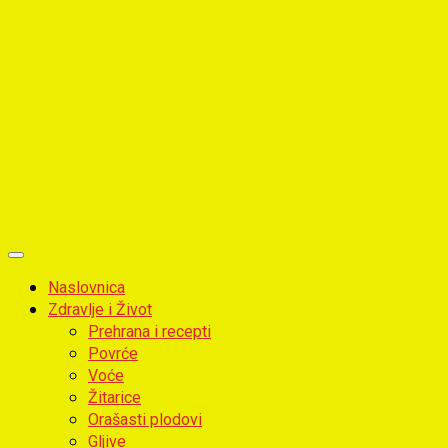
Primary
Menu
Naslovnica
Zdravlje i Život
Prehrana i recepti
Povrće
Voće
Žitarice
Orašasti plodovi
Gljive