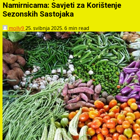
Namirnicama: Savjeti za Korištenje
Sezonskih Sastojaka
molly9
25. svibnja 2025.
6 min read