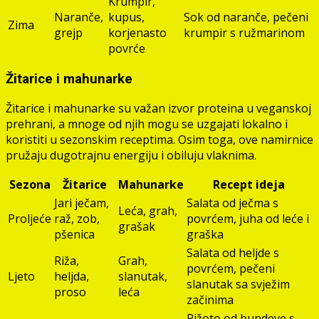
Krumpir,
Naranče,
kupus,
Sok od naranče, pečeni
Zima
grejp
korjenasto
krumpir s ružmarinom
povrće
Žitarice i mahunarke
Žitarice i mahunarke su važan izvor proteina u veganskoj
prehrani, a mnoge od njih mogu se uzgajati lokalno i
koristiti u sezonskim receptima. Osim toga, ove namirnice
pružaju dugotrajnu energiju i obiluju vlaknima.
Sezona
Žitarice
Mahunarke
Recept ideja
Jari ječam,
Salata od ječma s
Leća, grah,
Proljeće
raž, zob,
povrćem, juha od leće i
grašak
pšenica
graška
Salata od heljde s
Riža,
Grah,
povrćem, pečeni
Ljeto
heljda,
slanutak,
slanutak sa svježim
proso
leća
začinima
Rižoto od bundeve s