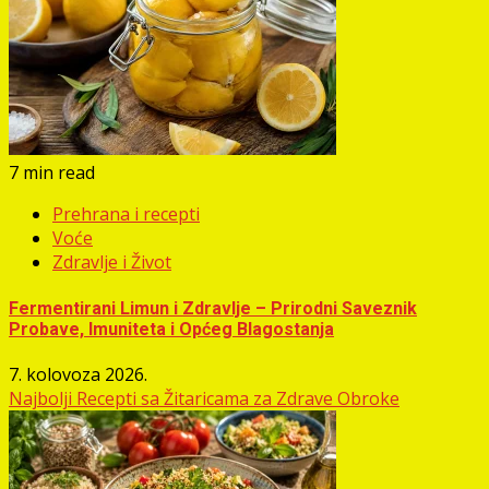
7 min read
Prehrana i recepti
Voće
Zdravlje i Život
Fermentirani Limun i Zdravlje – Prirodni Saveznik
Probave, Imuniteta i Općeg Blagostanja
7. kolovoza 2026.
Najbolji Recepti sa Žitaricama za Zdrave Obroke