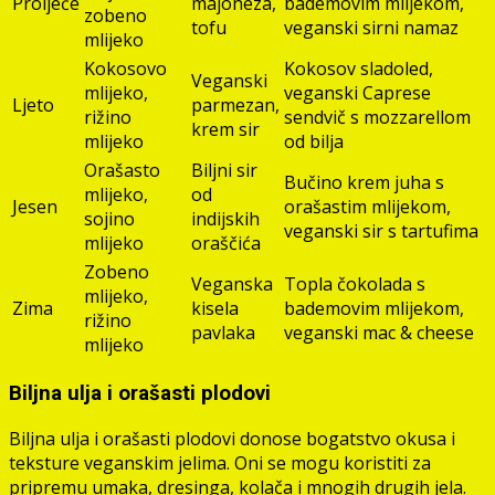
Proljeće
majoneza,
bademovim mlijekom,
zobeno
tofu
veganski sirni namaz
mlijeko
Kokosovo
Kokosov sladoled,
Veganski
mlijeko,
veganski Caprese
Ljeto
parmezan,
rižino
sendvič s mozzarellom
krem sir
mlijeko
od bilja
Orašasto
Biljni sir
Bučino krem juha s
mlijeko,
od
Jesen
orašastim mlijekom,
sojino
indijskih
veganski sir s tartufima
mlijeko
oraščića
Zobeno
Veganska
Topla čokolada s
mlijeko,
Zima
kisela
bademovim mlijekom,
rižino
pavlaka
veganski mac & cheese
mlijeko
Biljna ulja i orašasti plodovi
Biljna ulja i orašasti plodovi donose bogatstvo okusa i
teksture veganskim jelima. Oni se mogu koristiti za
pripremu umaka, dresinga, kolača i mnogih drugih jela.