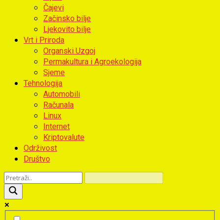
Čajevi
Začinsko bilje
Ljekovito bilje
Vrt i Priroda
Organski Uzgoj
Permakultura i Agroekologija
Sjeme
Tehnologija
Automobili
Računala
Linux
Internet
Kriptovalute
Održivost
Društvo