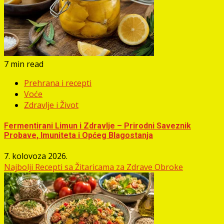
7 min read
Prehrana i recepti
Voće
Zdravlje i Život
Fermentirani Limun i Zdravlje – Prirodni Saveznik
Probave, Imuniteta i Općeg Blagostanja
7. kolovoza 2026.
Najbolji Recepti sa Žitaricama za Zdrave Obroke