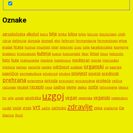
Oznake
bilje
agroekologija
alkohol
biljna
benz
biljni
bitcoin
blockchain
chilli
biljke
domaći
eko
gljive
citrus
definicija
domaća
feferoni
fermentacija
fermentirani
hrana
grašak
imunitet
intel
internet
izraz
juha
karakteristike
humus
kiseljenje
kuhinja
limun
kupus
kupusnjače
liker
linux
ljekovito
krastavci
kriptovalute
ljute
ljeto
mediteran
mahunarke
masline
maslinovo
mercedes
menta
organski
održivost
metvica
namaz
navike
orašasti
naranča
os
paprike
povijest
papričice
povrće
prednosti
permakultura
plodored
plodovi
prehrana
proljeće
priroda
priprema
procesori
proizvodnja
rajčice
recepti
sorte
recept
sadnja
sjeme
računala
repa
slatko
tehnologija
tikvice
uzgoj
vegan
veganski
upotreba
tlo
ulje
umak
veganstvo
veganska
zdravlje
vrt
voće
vrste
zima
čaj
začinsko
vodič
začin
značenje
žitarice
život