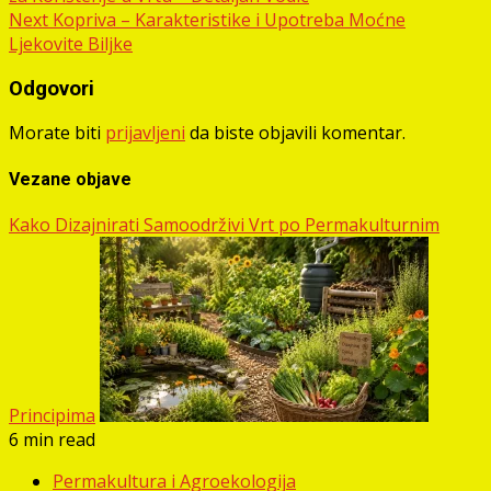
navigation
Next
Kopriva – Karakteristike i Upotreba Moćne
Ljekovite Biljke
Odgovori
Morate biti
prijavljeni
da biste objavili komentar.
Vezane objave
Kako Dizajnirati Samoodrživi Vrt po Permakulturnim
Principima
6 min read
Permakultura i Agroekologija