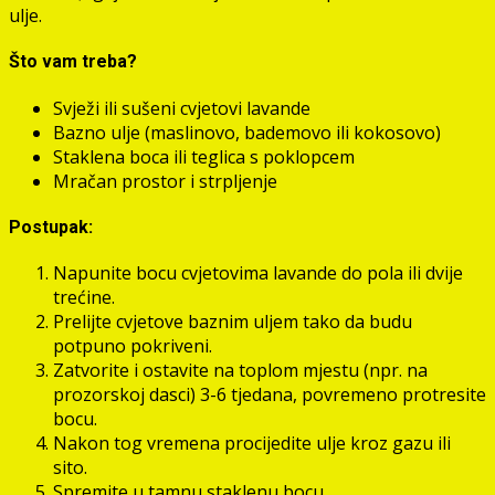
ulje.
Što vam treba?
Svježi ili sušeni cvjetovi lavande
Bazno ulje (maslinovo, bademovo ili kokosovo)
Staklena boca ili teglica s poklopcem
Mračan prostor i strpljenje
Postupak:
Napunite bocu cvjetovima lavande do pola ili dvije
trećine.
Prelijte cvjetove baznim uljem tako da budu
potpuno pokriveni.
Zatvorite i ostavite na toplom mjestu (npr. na
prozorskoj dasci) 3-6 tjedana, povremeno protresite
bocu.
Nakon tog vremena procijedite ulje kroz gazu ili
sito.
Spremite u tamnu staklenu bocu.