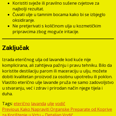
Koristiti svježe ili pravilno sušene cvjetove za
najbolji rezultat.
Čuvati ulje u tamnim bocama kako bi se izbjeglo
oksidiranje.
Ne pretjerivati s količinom ulja u kozmetičkim
pripravcima zbog moguće iritacije.
Zaključak
Izrada eteričnog ulja od lavande kod kuće nije
komplicirana, ali zahtijeva pažnju i pravu tehniku. Bilo da
koristite destilaciju parom ili maceraciju u ulju, možete
dobiti kvalitetan proizvod za osobnu upotrebu ili poklon.
Vlastito eterično ulje lavande pruža ne samo zadovoljstvo
u stvaranju, već i zdrav i prirodan način njege tijela i
duha.
Tags:
eterično
lavanda
ulje
vodič
Post
Previous
Kako Napraviti Organske Preparate od Koprive
za Korištenje u Vrtu – Detaljan Vodič