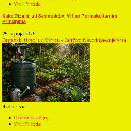
Vrt i Priroda
Kako Dizajnirati Samoodrživi Vrt po Permakulturnim
Principima
25. srpnja 2026.
Organski Uzgoj uz Kišnicu – Održivo Navodnjavanje Vrta
4 min read
Organski Uzgoj
Vrt i Priroda