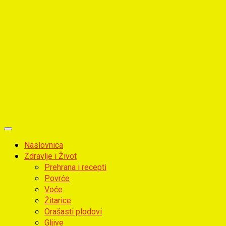
Primary
Menu
Naslovnica
Zdravlje i Život
Prehrana i recepti
Povrće
Voće
Žitarice
Orašasti plodovi
Gljive