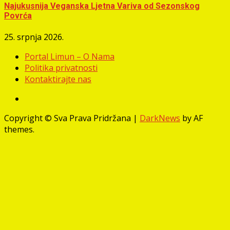
Najukusnija Veganska Ljetna Variva od Sezonskog
Povrća
25. srpnja 2026.
Portal Limun – O Nama
Politika privatnosti
Kontaktirajte nas
Facebook
Copyright © Sva Prava Pridržana
|
DarkNews
by AF
themes.