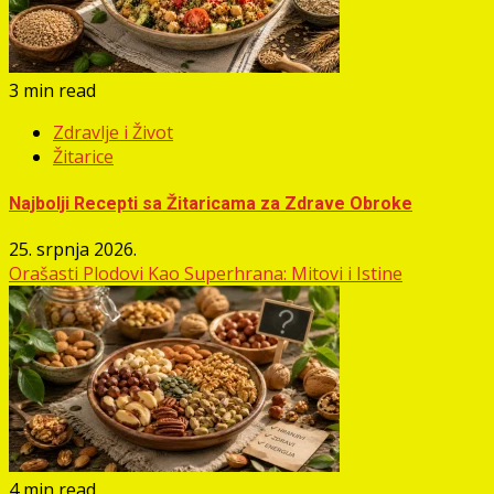
3 min read
Zdravlje i Život
Žitarice
Najbolji Recepti sa Žitaricama za Zdrave Obroke
25. srpnja 2026.
Orašasti Plodovi Kao Superhrana: Mitovi i Istine
4 min read