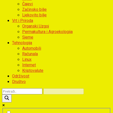
Čajevi
Začinsko bilje
Ljekovito bilje
Vrt i Priroda
Organski Uzgoj
Permakultura i Agroekologija
Sjeme
Tehnologija
Automobili
Računala
Linux
Internet
Kriptovalute
Održivost
Društvo