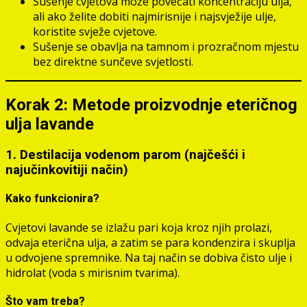
Sušenje cvjetova može povećati koncentraciju ulja,
ali ako želite dobiti najmirisnije i najsvježije ulje,
koristite svježe cvjetove.
Sušenje se obavlja na tamnom i prozračnom mjestu
bez direktne sunčeve svjetlosti.
Korak 2: Metode proizvodnje eteričnog
ulja lavande
1. Destilacija vodenom parom (najčešći i
najučinkovitiji način)
Kako funkcionira?
Cvjetovi lavande se izlažu pari koja kroz njih prolazi,
odvaja eterična ulja, a zatim se para kondenzira i skuplja
u odvojene spremnike. Na taj način se dobiva čisto ulje i
hidrolat (voda s mirisnim tvarima).
Što vam treba?