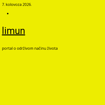
Skip
7. kolovoza 2026.
to
Facebook
content
limun
portal o održivom načinu života