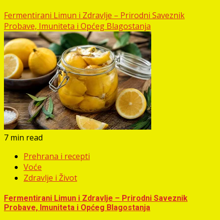
Fermentirani Limun i Zdravlje – Prirodni Saveznik
Probave, Imuniteta i Općeg Blagostanja
7 min read
Prehrana i recepti
Voće
Zdravlje i Život
Fermentirani Limun i Zdravlje – Prirodni Saveznik
Probave, Imuniteta i Općeg Blagostanja