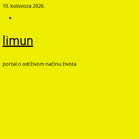
Skip
10. kolovoza 2026.
to
Facebook
content
limun
portal o održivom načinu života