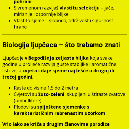
pohrani
S vremenom razvijaš
vlastitu selekciju
– jače,
mirisnije i otpornije biljke
Vlastito sjeme = sloboda, održivost i sigurnost
hrane
Biologija ljupčaca – što trebamo znati
Ljupčac je
višegodišnja zeljasta biljka
koja svake
godine u proljeće razvija guste stabljike i aromatične
listove, a
cvjeta i daje sjeme najčešće u drugoj ili
trećoj godini
.
Raste do visine 1,5 do 2 metra
Cvjetovi su
žuto-zeleni
, skupljeni u štitaste cvatove
(umbellifere)
Plodovi su
spljoštene sjemenke s
karakterističnim rebrenastim uzorkom
Vrlo lako se križa s drugim članovima porodice