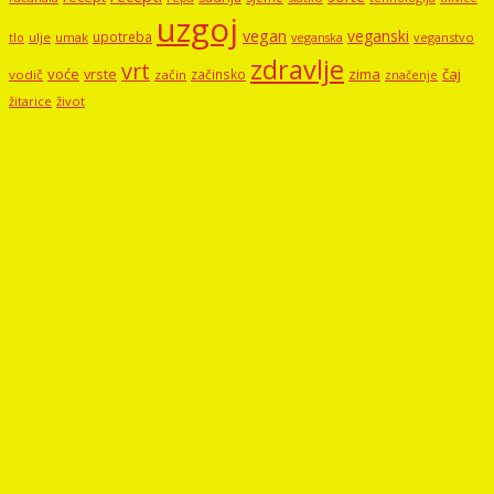
uzgoj
vegan
veganski
upotreba
tlo
ulje
umak
veganstvo
veganska
zdravlje
vrt
voće
vrste
zima
čaj
začinsko
vodič
začin
značenje
žitarice
život