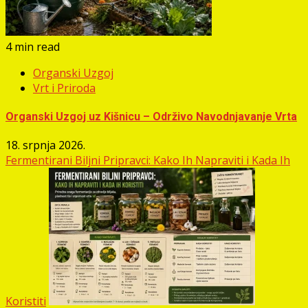
4 min read
Organski Uzgoj
Vrt i Priroda
Organski Uzgoj uz Kišnicu – Održivo Navodnjavanje Vrta
18. srpnja 2026.
Fermentirani Biljni Pripravci: Kako Ih Napraviti i Kada Ih
Koristiti