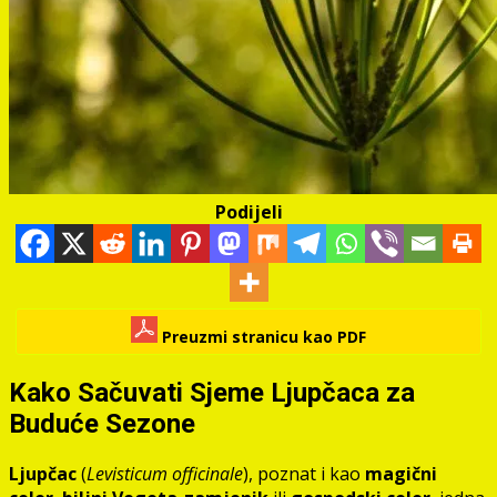
Podijeli
Preuzmi stranicu kao PDF
Kako Sačuvati Sjeme Ljupčaca za
Buduće Sezone
Ljupčac
(
Levisticum officinale
), poznat i kao
magični