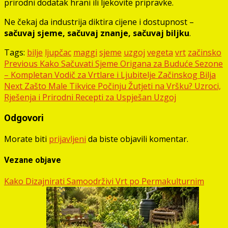
prirodni dodatak hrani ili ljekovite pripravke.
Ne čekaj da industrija diktira cijene i dostupnost –
sačuvaj sjeme, sačuvaj znanje, sačuvaj biljku
.
Tags:
bilje
ljupčac
maggi
sjeme
uzgoj
vegeta
vrt
začinsko
Post
Previous
Kako Sačuvati Sjeme Origana za Buduće Sezone
– Kompletan Vodič za Vrtlare i Ljubitelje Začinskog Bilja
navigation
Next
Zašto Male Tikvice Počinju Žutjeti na Vršku? Uzroci,
Rješenja i Prirodni Recepti za Uspješan Uzgoj
Odgovori
Morate biti
prijavljeni
da biste objavili komentar.
Vezane objave
Kako Dizajnirati Samoodrživi Vrt po Permakulturnim