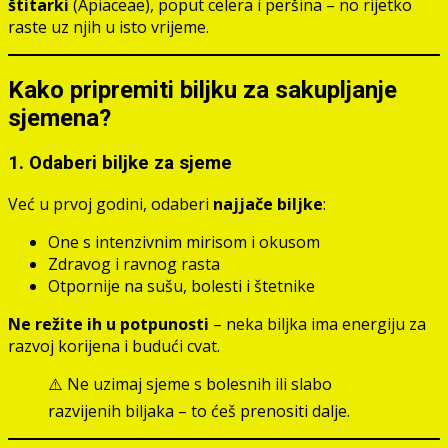
štitarki
(Apiaceae), poput celera i peršina – no rijetko
raste uz njih u isto vrijeme.
Kako pripremiti biljku za sakupljanje
sjemena?
1. Odaberi biljke za sjeme
Već u prvoj godini, odaberi
najjače biljke
:
One s intenzivnim mirisom i okusom
Zdravog i ravnog rasta
Otpornije na sušu, bolesti i štetnike
Ne režite ih u potpunosti
– neka biljka ima energiju za
razvoj korijena i budući cvat.
⚠️ Ne uzimaj sjeme s bolesnih ili slabo
razvijenih biljaka – to ćeš prenositi dalje.