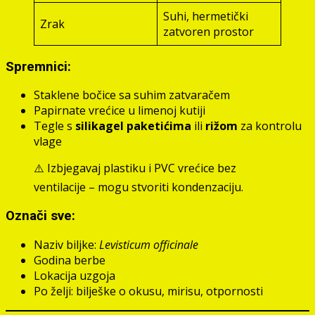
Suhi, hermetički
Zrak
zatvoren prostor
Spremnici:
Staklene bočice sa suhim zatvaračem
Papirnate vrećice u limenoj kutiji
Tegle s
silikagel paketićima
ili
rižom
za kontrolu
vlage
⚠️ Izbjegavaj plastiku i PVC vrećice bez
ventilacije – mogu stvoriti kondenzaciju.
Označi sve:
Naziv biljke:
Levisticum officinale
Godina berbe
Lokacija uzgoja
Po želji: bilješke o okusu, mirisu, otpornosti