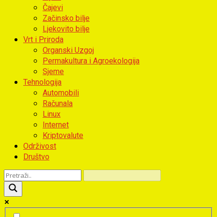
Čajevi
Začinsko bilje
Ljekovito bilje
Vrt i Priroda
Organski Uzgoj
Permakultura i Agroekologija
Sjeme
Tehnologija
Automobili
Računala
Linux
Internet
Kriptovalute
Održivost
Društvo