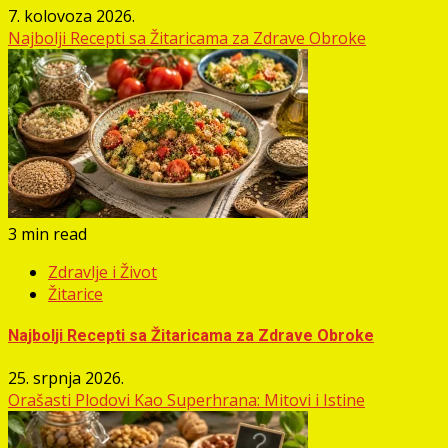
7. kolovoza 2026.
Najbolji Recepti sa Žitaricama za Zdrave Obroke
3 min read
Zdravlje i Život
Žitarice
Najbolji Recepti sa Žitaricama za Zdrave Obroke
25. srpnja 2026.
Orašasti Plodovi Kao Superhrana: Mitovi i Istine