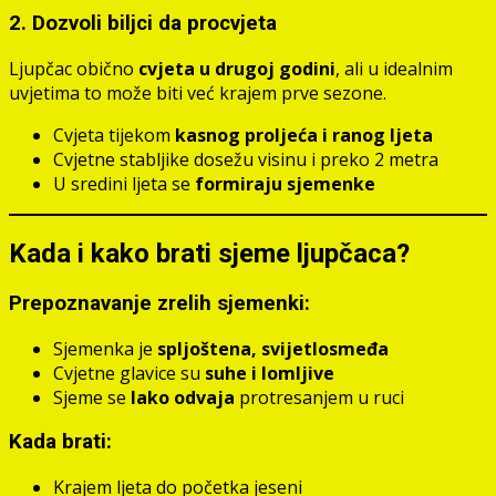
2. Dozvoli biljci da procvjeta
Ljupčac obično
cvjeta u drugoj godini
, ali u idealnim
uvjetima to može biti već krajem prve sezone.
Cvjeta tijekom
kasnog proljeća i ranog ljeta
Cvjetne stabljike dosežu visinu i preko 2 metra
U sredini ljeta se
formiraju sjemenke
Kada i kako brati sjeme ljupčaca?
Prepoznavanje zrelih sjemenki:
Sjemenka je
spljoštena, svijetlosmeđa
Cvjetne glavice su
suhe i lomljive
Sjeme se
lako odvaja
protresanjem u ruci
Kada brati:
Krajem ljeta do početka jeseni