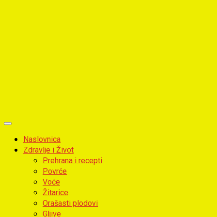
Primary
Menu
Naslovnica
Zdravlje i Život
Prehrana i recepti
Povrće
Voće
Žitarice
Orašasti plodovi
Gljive