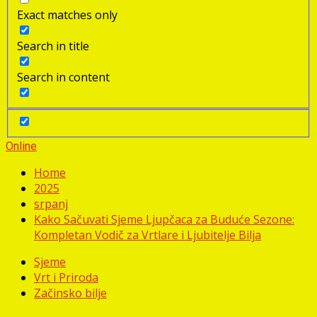
Exact matches only
Search in title
Search in content
Online
Home
2025
srpanj
Kako Sačuvati Sjeme Ljupčaca za Buduće Sezone:
Kompletan Vodič za Vrtlare i Ljubitelje Bilja
Sjeme
Vrt i Priroda
Začinsko bilje