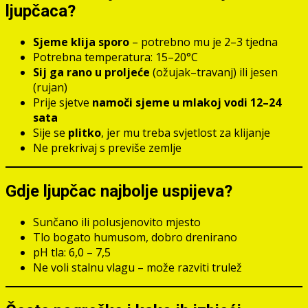
ljupčaca?
Sjeme klija sporo
– potrebno mu je 2–3 tjedna
Potrebna temperatura: 15–20°C
Sij ga rano u proljeće
(ožujak–travanj) ili jesen
(rujan)
Prije sjetve
namoči sjeme u mlakoj vodi 12–24
sata
Sije se
plitko
, jer mu treba svjetlost za klijanje
Ne prekrivaj s previše zemlje
Gdje ljupčac najbolje uspijeva?
Sunčano ili polusjenovito mjesto
Tlo bogato humusom, dobro drenirano
pH tla: 6,0 – 7,5
Ne voli stalnu vlagu – može razviti trulež