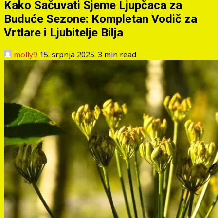
Kako Sačuvati Sjeme Ljupčaca za
Buduće Sezone: Kompletan Vodič za
Vrtlare i Ljubitelje Bilja
molly9
15. srpnja 2025.
3 min read