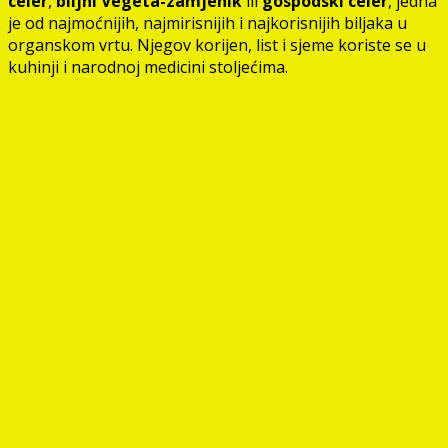
celer
,
biljni Vegeta-zamjenik
ili
gospodski celer
, jedna
je od najmoćnijih, najmirisnijih i najkorisnijih biljaka u
organskom vrtu. Njegov korijen, list i sjeme koriste se u
kuhinji i narodnoj medicini stoljećima.