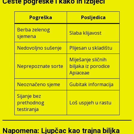
Česte pogreške i kako ih izbjeći
Pogreška
Posljedica
Berba zelenog
Slaba klijavost
sjemena
Nedovoljno sušenje
Plijesan u skladištu
Miješanje sličnih
Neprepoznate sorte
biljaka iz porodice
Apiaceae
Neoznačeno sjeme
Gubitak informacija
Sijanje bez
prethodnog
Loš uspjeh u rastu
testiranja
Napomena: Ljupčac kao trajna biljka