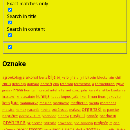
Exact matches only
Search in title
Search in content
Oznake
bilje
agroekologija
alkohol
biljna
benz
biljni
bitcoin
blockchain
chilli
biljke
domaći
eko
gljive
citrus
definicija
domaća
feferoni
fermentacija
fermentirani
hrana
grašak
imunitet
intel
internet
izraz
juha
karakteristike
humus
kiseljenje
kuhinja
limun
kupus
kupusnjače
liker
linux
ljekovito
krastavci
kriptovalute
ljute
ljeto
mediteran
mahunarke
masline
maslinovo
mercedes
menta
organski
održivost
metvica
namaz
navike
orašasti
naranča
os
paprike
povijest
papričice
povrće
prednosti
permakultura
plodored
plodovi
prehrana
proljeće
priroda
priprema
procesori
proizvodnja
rajčice
recepti
sorte
recept
sadnja
sjeme
računala
repa
slatko
tehnologija
tikvice