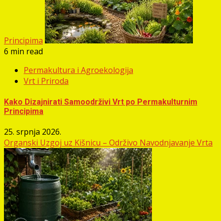
Principima
6 min read
Permakultura i Agroekologija
Vrt i Priroda
Kako Dizajnirati Samoodrživi Vrt po Permakulturnim
Principima
25. srpnja 2026.
Organski Uzgoj uz Kišnicu – Održivo Navodnjavanje Vrta