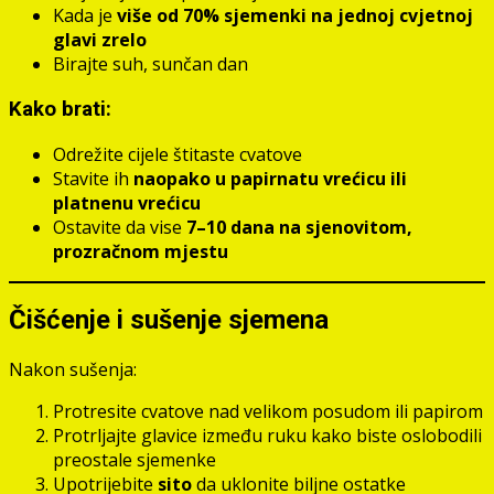
Kada je
više od 70% sjemenki na jednoj cvjetnoj
glavi zrelo
Birajte suh, sunčan dan
Kako brati:
Odrežite cijele štitaste cvatove
Stavite ih
naopako u papirnatu vrećicu ili
platnenu vrećicu
Ostavite da vise
7–10 dana na sjenovitom,
prozračnom mjestu
Čišćenje i sušenje sjemena
Nakon sušenja:
Protresite cvatove nad velikom posudom ili papirom
Protrljajte glavice između ruku kako biste oslobodili
preostale sjemenke
Upotrijebite
sito
da uklonite biljne ostatke