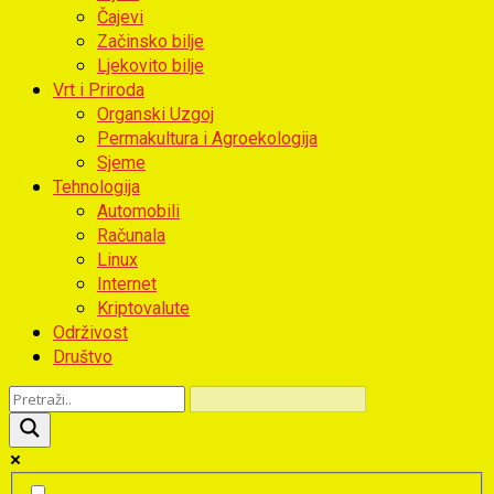
Čajevi
Začinsko bilje
Ljekovito bilje
Vrt i Priroda
Organski Uzgoj
Permakultura i Agroekologija
Sjeme
Tehnologija
Automobili
Računala
Linux
Internet
Kriptovalute
Održivost
Društvo