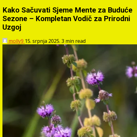
Kako Sačuvati Sjeme Mente za Buduće
Sezone – Kompletan Vodič za Prirodni
Uzgoj
molly9
15. srpnja 2025.
3 min read