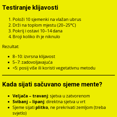
Testiranje klijavosti
Položi 10 sjemenki na vlažan ubrus
Drži na toplom mjestu (20–25°C)
Pokrij i ostavi 10–14 dana
Broji koliko ih je niknulo
Rezultat:
8–10: izvrsna klijavost
5–7: zadovoljavajuća
<5: posij više ili koristi vegetativnu metodu
Kada sijati sačuvano sjeme mente?
Veljača – travanj
: sjetva u zatvorenom
Svibanj – lipanj
: direktna sjetva u vrt
Sjeme sijati
plitko
, ne prekrivati zemljom (treba
svjetlo)