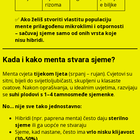
rizoma
e biljke
✅
Ako želiš stvoriti vlastitu populaciju
mente prilagođenu mikroklimi i otpornosti
– sačuvaj sjeme samo od onih vrsta koje
nisu hibridi.
Kada i kako menta stvara sjeme?
Menta cvjeta
tijekom ljeta
(srpanj – rujan). Cvjetovi su
sitni, bijeli do svijetloljubičasti, skupljeni u klasaste
cvatove. Nakon oprašivanja, u idealnim uvjetima, razvijaju
se
suhi plodovi s 1–4 tamnosmeđe sjemenke
.
No… nije sve tako jednostavno:
Hibridi (npr. paprena menta) često daju
sterilno
sjeme
ili ga uopće ne stvaraju
Sjeme, kad nastane, često ima
vrlo nisku klijavost
(30–50%)