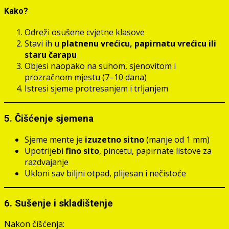
Kako?
Odreži osušene cvjetne klasove
Stavi ih u
platnenu vrećicu, papirnatu vrećicu ili
staru čarapu
Objesi naopako na suhom, sjenovitom i
prozračnom mjestu (7–10 dana)
Istresi sjeme protresanjem i trljanjem
5. Čišćenje sjemena
Sjeme mente je
izuzetno sitno
(manje od 1 mm)
Upotrijebi
fino sito
, pincetu, papirnate listove za
razdvajanje
Ukloni sav biljni otpad, plijesan i nečistoće
6. Sušenje i skladištenje
Nakon čišćenja: