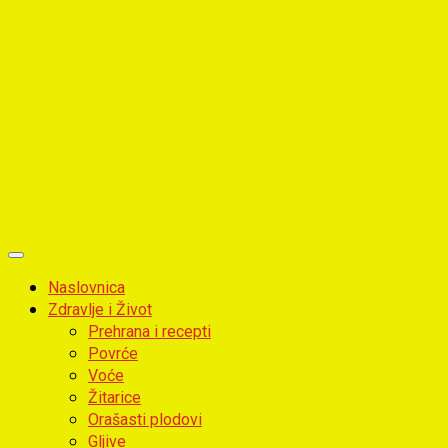
Primary
Menu
Naslovnica
Zdravlje i Život
Prehrana i recepti
Povrće
Voće
Žitarice
Orašasti plodovi
Gljive