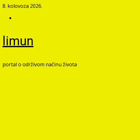
Skip
8. kolovoza 2026.
to
Facebook
content
limun
portal o održivom načinu života