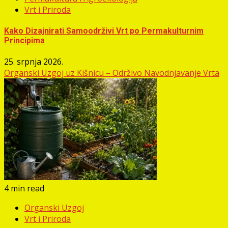
Vrt i Priroda
Kako Dizajnirati Samoodrživi Vrt po Permakulturnim
Principima
25. srpnja 2026.
Organski Uzgoj uz Kišnicu – Održivo Navodnjavanje Vrta
4 min read
Organski Uzgoj
Vrt i Priroda