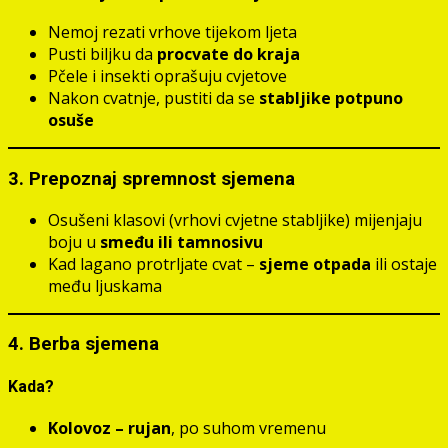
Nemoj rezati vrhove tijekom ljeta
Pusti biljku da
procvate do kraja
Pčele i insekti oprašuju cvjetove
Nakon cvatnje, pustiti da se
stabljike potpuno
osuše
3. Prepoznaj spremnost sjemena
Osušeni klasovi (vrhovi cvjetne stabljike) mijenjaju
boju u
smeđu ili tamnosivu
Kad lagano protrljate cvat –
sjeme otpada
ili ostaje
među ljuskama
4. Berba sjemena
Kada?
Kolovoz – rujan
, po suhom vremenu