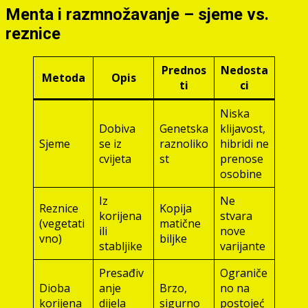
Menta i razmnožavanje – sjeme vs.
reznice
Prednos
Nedosta
Metoda
Opis
ti
ci
Niska
Dobiva
Genetska
klijavost,
Sjeme
se iz
raznoliko
hibridi ne
cvijeta
st
prenose
osobine
Iz
Ne
Reznice
Kopija
korijena
stvara
(vegetati
matične
ili
nove
vno)
biljke
stabljike
varijante
Presađiv
Ograniče
Dioba
anje
Brzo,
no na
korijena
dijela
sigurno
postojeć