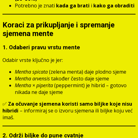
Potrebno je znati
kada ga brati
i
kako ga obraditi
Koraci za prikupljanje i spremanje
sjemena mente
1. Odaberi pravu vrstu mente
Odabir vrste ključno je jer:
Mentha spicata
(zelena menta) daje plodno sjeme
Mentha arvensis
također često daje sjeme
Mentha × piperita
(peppermint) je hibrid – gotovo
nikada ne daje sjeme
✅
Za očuvanje sjemena koristi samo biljke koje nisu
hibridi
– informiraj se o izvoru sjemena ili biljke koju već
imaš.
2. Održi biljke do pune cvatnje