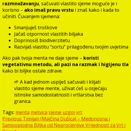
razmnožavanju
, sačuvati vlastito sjeme moguće je i
korisno –
ako imaš pravu vrstu
i znaš kako i kada to
učiniti. Čuvanjem sjemena:
Smanjuješ troškove
Jačaš otpornost vlastitih biljaka
Doprinosiš biodiverzitetu
Razvijaš vlastitu “sortu” prilagođenu tvojim uvjetima
Ako pak tvoja menta ne daje sjeme –
koristi
vegetativnu metodu, ali pazi na razmak i higijenu tla
kako bi biljke ostale zdrave.
🌱 A kad jednom uspiješ sačuvati i klijati
vlastito sjeme mente, uživat ćeš u osjećaju
istinske samodostatnosti i vrtlarstva bez
granica.
Tags:
menta
metvica
sjeme
uzgoj
vrt
Post
Previous
Timijan (Majčina Dušica) – Medonosna i
Samooplodna Biljka od Neprocjenjive Vrijednosti za Vrt i
navigation