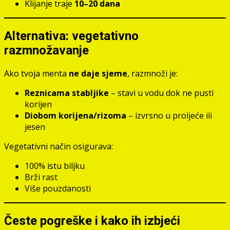
Klijanje traje
10–20 dana
Alternativa: vegetativno
razmnožavanje
Ako tvoja menta
ne daje sjeme
, razmnoži je:
Reznicama stabljike
– stavi u vodu dok ne pusti
korijen
Diobom korijena/rizoma
– izvrsno u proljeće ili
jesen
Vegetativni način osigurava:
100% istu biljku
Brži rast
Više pouzdanosti
Česte pogreške i kako ih izbjeći