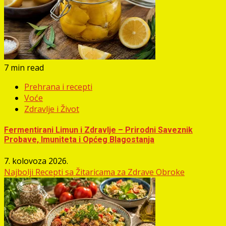
7 min read
Prehrana i recepti
Voće
Zdravlje i Život
Fermentirani Limun i Zdravlje – Prirodni Saveznik
Probave, Imuniteta i Općeg Blagostanja
7. kolovoza 2026.
Najbolji Recepti sa Žitaricama za Zdrave Obroke