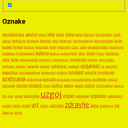
Oznake
bilje
agroekologija
alkohol
biljna
benz
biljni
bitcoin
blockchain
chilli
biljke
domaći
eko
gljive
citrus
definicija
domaća
feferoni
fermentacija
fermentirani
hrana
grašak
imunitet
intel
internet
izraz
juha
karakteristike
humus
kiseljenje
kuhinja
limun
kupus
kupusnjače
liker
linux
ljekovito
krastavci
kriptovalute
ljute
ljeto
mediteran
mahunarke
masline
maslinovo
mercedes
menta
organski
održivost
metvica
namaz
navike
orašasti
naranča
os
paprike
povijest
papričice
povrće
prednosti
permakultura
plodored
plodovi
prehrana
proljeće
priroda
priprema
procesori
proizvodnja
rajčice
recepti
sorte
recept
sadnja
sjeme
računala
repa
slatko
tehnologija
tikvice
uzgoj
vegan
veganski
upotreba
tlo
ulje
umak
veganstvo
veganska
zdravlje
vrt
voće
vrste
zima
čaj
začinsko
vodič
začin
značenje
žitarice
život