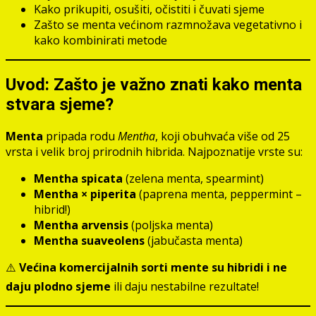
Kako prikupiti, osušiti, očistiti i čuvati sjeme
Zašto se menta većinom razmnožava vegetativno i
kako kombinirati metode
Uvod: Zašto je važno znati kako menta
stvara sjeme?
Menta
pripada rodu
Mentha
, koji obuhvaća više od 25
vrsta i velik broj prirodnih hibrida. Najpoznatije vrste su:
Mentha spicata
(zelena menta, spearmint)
Mentha × piperita
(paprena menta, peppermint –
hibrid!)
Mentha arvensis
(poljska menta)
Mentha suaveolens
(jabučasta menta)
⚠️
Većina komercijalnih sorti mente su hibridi i ne
daju plodno sjeme
ili daju nestabilne rezultate!