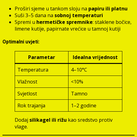
Proširi sjeme u tankom sloju na
papiru ili platnu
Suši 3–5 dana na
sobnoj temperaturi
Spremi u
hermetičke spremnike
: staklene bočice,
limene kutije, papirnate vrećice u tamnoj kutiji
Optimalni uvjeti:
Parametar
Idealna vrijednost
Temperatura
4–10°C
Vlažnost
<10%
Svjetlost
Tamno
Rok trajanja
1–2 godine
Dodaj
silikagel ili rižu
kao sredstvo protiv
vlage.