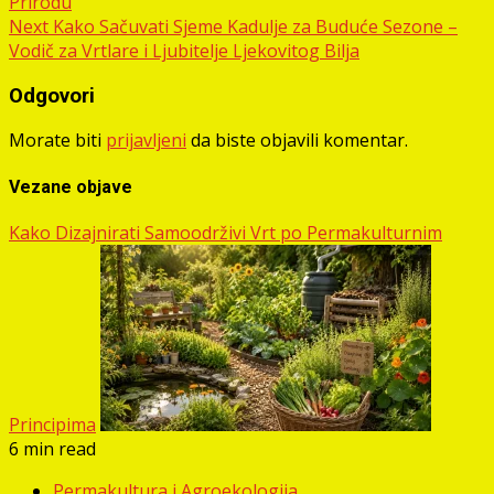
Prirodu
Next
Kako Sačuvati Sjeme Kadulje za Buduće Sezone –
Vodič za Vrtlare i Ljubitelje Ljekovitog Bilja
Odgovori
Morate biti
prijavljeni
da biste objavili komentar.
Vezane objave
Kako Dizajnirati Samoodrživi Vrt po Permakulturnim
Principima
6 min read
Permakultura i Agroekologija