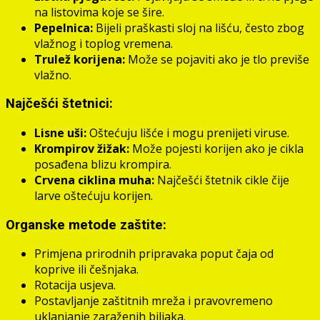
na listovima koje se šire.
Pepelnica:
Bijeli praškasti sloj na lišću, često zbog
vlažnog i toplog vremena.
Trulež korijena:
Može se pojaviti ako je tlo previše
vlažno.
Najčešći štetnici:
Lisne uši:
Oštećuju lišće i mogu prenijeti viruse.
Krompirov žižak:
Može pojesti korijen ako je cikla
posađena blizu krompira.
Crvena ciklina muha:
Najčešći štetnik cikle čije
larve oštećuju korijen.
Organske metode zaštite:
Primjena prirodnih pripravaka poput čaja od
koprive ili češnjaka.
Rotacija usjeva.
Postavljanje zaštitnih mreža i pravovremeno
uklanjanje zaraženih biljaka.