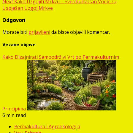
Next
Kako Uzgojiti Mrkvu – Sveobuhvatan Vodič za
Uspješan Uzgoj Mrkve
Odgovori
Morate biti
prijavljeni
da biste objavili komentar.
Vezane objave
Kako Dizajnirati Samoodrživi Vrt po Permakulturnim
Principima
6 min read
Permakultura i Agroekologija
Vrt i Priroda