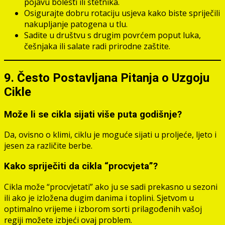
pojavu bolesti ili štetnika.
Osigurajte dobru rotaciju usjeva kako biste spriječili
nakupljanje patogena u tlu.
Sadite u društvu s drugim povrćem poput luka,
češnjaka ili salate radi prirodne zaštite.
9. Često Postavljana Pitanja o Uzgoju
Cikle
Može li se cikla sijati više puta godišnje?
Da, ovisno o klimi, ciklu je moguće sijati u proljeće, ljeto i
jesen za različite berbe.
Kako spriječiti da cikla “procvjeta”?
Cikla može “procvjetati” ako ju se sadi prekasno u sezoni
ili ako je izložena dugim danima i toplini. Sjetvom u
optimalno vrijeme i izborom sorti prilagođenih vašoj
regiji možete izbjeći ovaj problem.