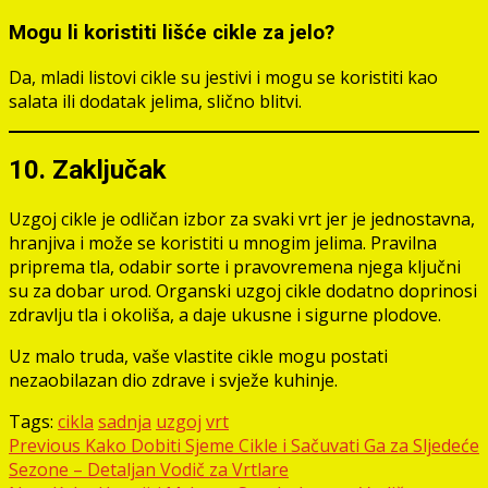
Mogu li koristiti lišće cikle za jelo?
Da, mladi listovi cikle su jestivi i mogu se koristiti kao
salata ili dodatak jelima, slično blitvi.
10. Zaključak
Uzgoj cikle je odličan izbor za svaki vrt jer je jednostavna,
hranjiva i može se koristiti u mnogim jelima. Pravilna
priprema tla, odabir sorte i pravovremena njega ključni
su za dobar urod. Organski uzgoj cikle dodatno doprinosi
zdravlju tla i okoliša, a daje ukusne i sigurne plodove.
Uz malo truda, vaše vlastite cikle mogu postati
nezaobilazan dio zdrave i svježe kuhinje.
Tags:
cikla
sadnja
uzgoj
vrt
Post
Previous
Kako Dobiti Sjeme Cikle i Sačuvati Ga za Sljedeće
Sezone – Detaljan Vodič za Vrtlare
navigation