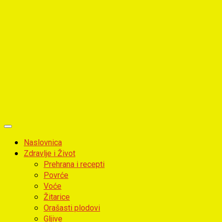
Primary
Menu
Naslovnica
Zdravlje i Život
Prehrana i recepti
Povrće
Voće
Žitarice
Orašasti plodovi
Gljive