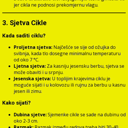
jer cikla ne podnosi prekomjernu vlagu.
3. Sjetva Cikle
Kada saditi ciklu?
Proljetna sjetva:
Najčešće se sije od ožujka do
svibnja, kada tlo dosegne minimalnu temperaturu
od oko 7 °C.
Ljetna sjetva:
Za kasniju jesensku berbu, sjetva se
može obaviti i u srpnju.
Jesenska sjetva:
U toplijim krajevima ciklu je
moguće sijati i u kolovozu ili rujnu za berbu u kasnu
jesen ili zimu.
Kako sijati?
Dubina sjetve:
Sjemenke cikle se sade na dubinu od
oko 2-3 cm.
Razmak:
Razmak između redova treba biti 30-40