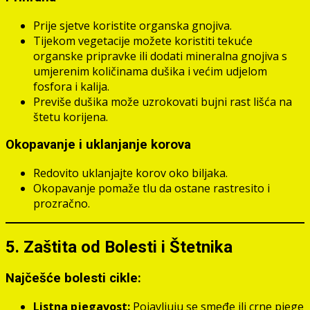
Prije sjetve koristite organska gnojiva.
Tijekom vegetacije možete koristiti tekuće
organske pripravke ili dodati mineralna gnojiva s
umjerenim količinama dušika i većim udjelom
fosfora i kalija.
Previše dušika može uzrokovati bujni rast lišća na
štetu korijena.
Okopavanje i uklanjanje korova
Redovito uklanjajte korov oko biljaka.
Okopavanje pomaže tlu da ostane rastresito i
prozračno.
5. Zaštita od Bolesti i Štetnika
Najčešće bolesti cikle:
Listna pjegavost:
Pojavljuju se smeđe ili crne pjege