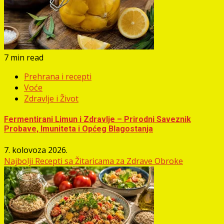
7 min read
Prehrana i recepti
Voće
Zdravlje i Život
Fermentirani Limun i Zdravlje – Prirodni Saveznik
Probave, Imuniteta i Općeg Blagostanja
7. kolovoza 2026.
Najbolji Recepti sa Žitaricama za Zdrave Obroke