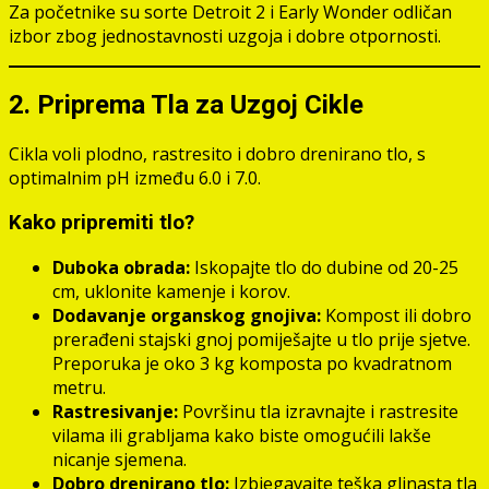
Za početnike su sorte Detroit 2 i Early Wonder odličan
izbor zbog jednostavnosti uzgoja i dobre otpornosti.
2. Priprema Tla za Uzgoj Cikle
Cikla voli plodno, rastresito i dobro drenirano tlo, s
optimalnim pH između 6.0 i 7.0.
Kako pripremiti tlo?
Duboka obrada:
Iskopajte tlo do dubine od 20-25
cm, uklonite kamenje i korov.
Dodavanje organskog gnojiva:
Kompost ili dobro
prerađeni stajski gnoj pomiješajte u tlo prije sjetve.
Preporuka je oko 3 kg komposta po kvadratnom
metru.
Rastresivanje:
Površinu tla izravnajte i rastresite
vilama ili grabljama kako biste omogućili lakše
nicanje sjemena.
Dobro drenirano tlo:
Izbjegavajte teška glinasta tla