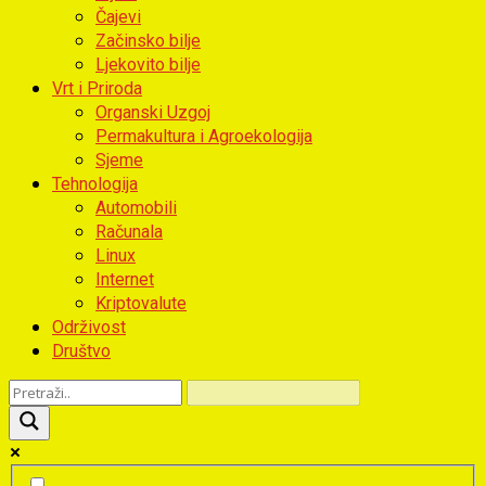
Čajevi
Začinsko bilje
Ljekovito bilje
Vrt i Priroda
Organski Uzgoj
Permakultura i Agroekologija
Sjeme
Tehnologija
Automobili
Računala
Linux
Internet
Kriptovalute
Održivost
Društvo