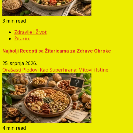
3 min read
Zdravlje i Život
Žitarice
Najbolji Recepti sa Žitaricama za Zdrave Obroke
25. srpnja 2026.
Orašasti Plodovi Kao Superhrana: Mitovi i Istine
4 min read