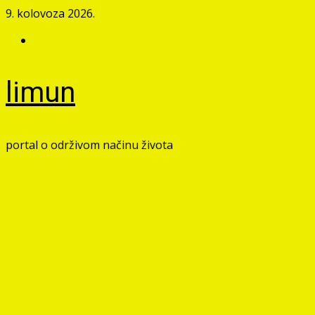
Skip
9. kolovoza 2026.
to
Facebook
content
limun
portal o održivom načinu života