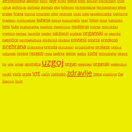
bilje
agroekologija
alkohol
biljna
benz
biljni
bitcoin
blockchain
chilli
biljke
domaći
eko
gljive
citrus
definicija
domaća
feferoni
fermentacija
fermentirani
hrana
grašak
imunitet
intel
internet
izraz
juha
karakteristike
humus
kiseljenje
kuhinja
limun
kupus
kupusnjače
liker
linux
ljekovito
krastavci
kriptovalute
ljute
ljeto
mediteran
mahunarke
masline
maslinovo
mercedes
menta
organski
održivost
metvica
namaz
navike
orašasti
naranča
os
paprike
povijest
papričice
povrće
prednosti
permakultura
plodored
plodovi
prehrana
proljeće
priroda
priprema
procesori
proizvodnja
rajčice
recepti
sorte
recept
sadnja
sjeme
računala
repa
slatko
tehnologija
tikvice
uzgoj
vegan
veganski
upotreba
tlo
ulje
umak
veganstvo
veganska
zdravlje
vrt
voće
vrste
zima
čaj
začinsko
vodič
začin
značenje
žitarice
život