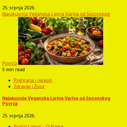
25. srpnja 2026.
Najukusnija Veganska Ljetna Variva od Sezonskog
Povrća
5 min read
Prehrana i recepti
Zdravlje i Život
Najukusnija Veganska Ljetna Variva od Sezonskog
Povrća
25. srpnja 2026.
Portal Limun – O Nama