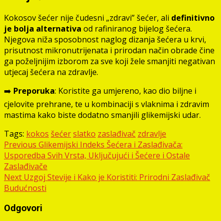
Kokosov šećer nije čudesni „zdravi” šećer, ali
definitivno
je bolja alternativa
od rafiniranog bijelog šećera.
Njegova niža sposobnost naglog dizanja šećera u krvi,
prisutnost mikronutrijenata i prirodan način obrade čine
ga poželjnijim izborom za sve koji žele smanjiti negativan
utjecaj šećera na zdravlje.
➡️
Preporuka
: Koristite ga umjereno, kao dio biljne i
cjelovite prehrane, te u kombinaciji s vlaknima i zdravim
mastima kako biste dodatno smanjili glikemijski udar.
Tags:
kokos
šećer
slatko
zaslađivač
zdravlje
Post
Previous
Glikemijski Indeks Šećera i Zaslađivača:
Usporedba Svih Vrsta, Uključujući i Šećere i Ostale
navigation
Zaslađivače
Next
Uzgoj Stevije i Kako je Koristiti: Prirodni Zaslađivač
Budućnosti
Odgovori