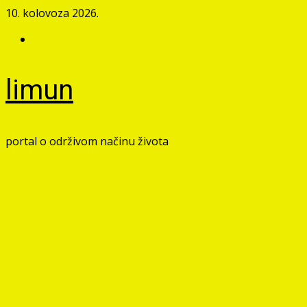
Skip
10. kolovoza 2026.
to
Facebook
content
limun
portal o održivom načinu života