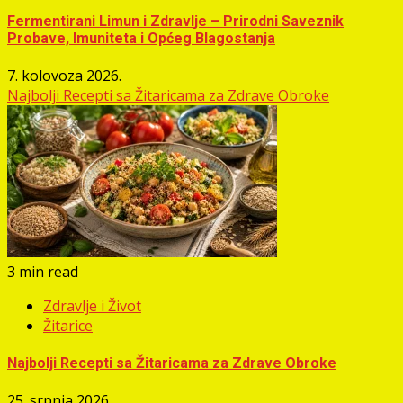
Fermentirani Limun i Zdravlje – Prirodni Saveznik
Probave, Imuniteta i Općeg Blagostanja
7. kolovoza 2026.
Najbolji Recepti sa Žitaricama za Zdrave Obroke
3 min read
Zdravlje i Život
Žitarice
Najbolji Recepti sa Žitaricama za Zdrave Obroke
25. srpnja 2026.