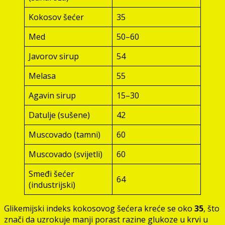
Kokosov šećer
35
Med
50–60
Javorov sirup
54
Melasa
55
Agavin sirup
15–30
Datulje (sušene)
42
Muscovado (tamni)
60
Muscovado (svijetli)
60
Smeđi šećer
64
(industrijski)
Glikemijski indeks kokosovog šećera kreće se oko
35
, što
znači da uzrokuje manji porast razine glukoze u krvi u