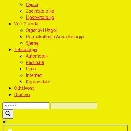
Čajevi
Začinsko bilje
Ljekovito bilje
Vrt i Priroda
Organski Uzgoj
Permakultura i Agroekologija
Sjeme
Tehnologija
Automobili
Računala
Linux
Internet
Kriptovalute
Održivost
Društvo