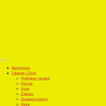
Primary
Menu
Naslovnica
Zdravlje i Život
Prehrana i recepti
Povrće
Voće
Žitarice
Orašasti plodovi
Gljive