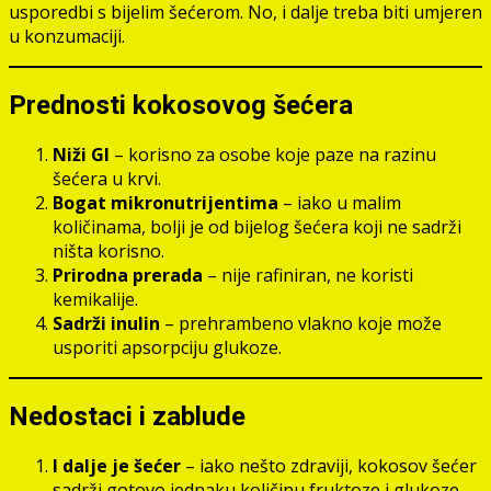
usporedbi s bijelim šećerom. No, i dalje treba biti umjeren
u konzumaciji.
Prednosti kokosovog šećera
Niži GI
– korisno za osobe koje paze na razinu
šećera u krvi.
Bogat mikronutrijentima
– iako u malim
količinama, bolji je od bijelog šećera koji ne sadrži
ništa korisno.
Prirodna prerada
– nije rafiniran, ne koristi
kemikalije.
Sadrži inulin
– prehrambeno vlakno koje može
usporiti apsorpciju glukoze.
Nedostaci i zablude
I dalje je šećer
– iako nešto zdraviji, kokosov šećer
sadrži gotovo jednaku količinu fruktoze i glukoze