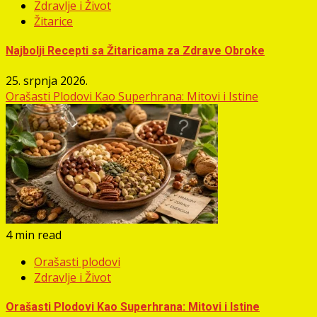
Zdravlje i Život
Žitarice
Najbolji Recepti sa Žitaricama za Zdrave Obroke
25. srpnja 2026.
Orašasti Plodovi Kao Superhrana: Mitovi i Istine
4 min read
Orašasti plodovi
Zdravlje i Život
Orašasti Plodovi Kao Superhrana: Mitovi i Istine