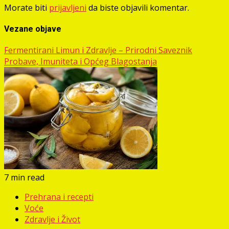
Morate biti
prijavljeni
da biste objavili komentar.
Vezane objave
Fermentirani Limun i Zdravlje – Prirodni Saveznik
Probave, Imuniteta i Općeg Blagostanja
7 min read
Prehrana i recepti
Voće
Zdravlje i Život