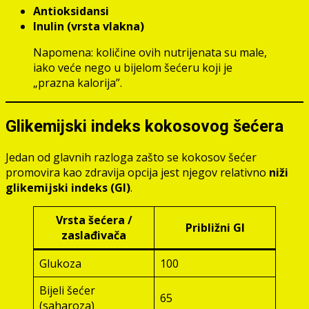
Antioksidansi
Inulin (vrsta vlakna)
Napomena: količine ovih nutrijenata su male,
iako veće nego u bijelom šećeru koji je
„prazna kalorija”.
Glikemijski indeks kokosovog šećera
Jedan od glavnih razloga zašto se kokosov šećer
promovira kao zdravija opcija jest njegov relativno
niži
glikemijski indeks (GI)
.
Vrsta šećera /
Približni GI
zaslađivača
Glukoza
100
Bijeli šećer
65
(saharoza)