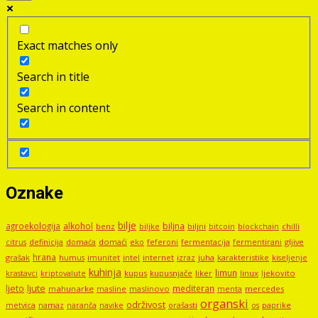
Exact matches only
Search in title
Search in content
Oznake
bilje
agroekologija
alkohol
biljna
benz
biljni
bitcoin
blockchain
chilli
biljke
domaći
eko
gljive
citrus
definicija
domaća
feferoni
fermentacija
fermentirani
hrana
grašak
imunitet
intel
internet
izraz
juha
karakteristike
humus
kiseljenje
kuhinja
limun
kupus
kupusnjače
liker
linux
ljekovito
krastavci
kriptovalute
ljute
ljeto
mediteran
mahunarke
masline
maslinovo
mercedes
menta
organski
održivost
metvica
namaz
navike
orašasti
naranča
os
paprike