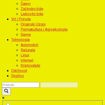
Čajevi
Začinsko bilje
Ljekovito bilje
Vrt i Priroda
Organski Uzgoj
Permakultura i Agroekologija
Sjeme
Tehnologija
Automobili
Računala
Linux
Internet
Kriptovalute
Održivost
Društvo