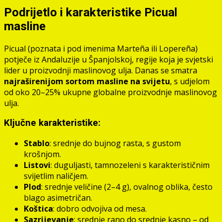
Podrijetlo i karakteristike Picual
masline
Picual (poznata i pod imenima Marteña ili Lopereña)
potječe iz Andaluzije u Španjolskoj, regije koja je svjetski
lider u proizvodnji maslinovog ulja. Danas se smatra
najraširenijom sortom masline na svijetu
, s udjelom
od oko 20–25% ukupne globalne proizvodnje maslinovog
ulja.
Ključne karakteristike:
Stablo
: srednje do bujnog rasta, s gustom
krošnjom.
Listovi
: duguljasti, tamnozeleni s karakterističnim
svijetlim naličjem.
Plod
: srednje veličine (2–4 g), ovalnog oblika, često
blago asimetričan.
Koštica
: dobro odvojiva od mesa.
Sazrijevanje
: srednje rano do srednje kasno – od