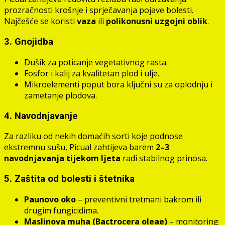
prozračnosti krošnje i sprječavanja pojave bolesti.
Najčešće se koristi
vaza
ili
polikonusni uzgojni oblik
.
3. Gnojidba
Dušik za poticanje vegetativnog rasta.
Fosfor i kalij za kvalitetan plod i ulje.
Mikroelementi poput bora ključni su za oplodnju i
zametanje plodova.
4. Navodnjavanje
Za razliku od nekih domaćih sorti koje podnose
ekstremnu sušu, Picual zahtijeva barem
2–3
navodnjavanja tijekom ljeta
radi stabilnog prinosa.
5. Zaštita od bolesti i štetnika
Paunovo oko
– preventivni tretmani bakrom ili
drugim fungicidima.
Maslinova muha (Bactrocera oleae)
– monitoring