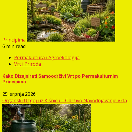
Principima
6 min read
Permakultura i Agroekologija
Vrt i Priroda
Kako Dizajnirati Samoodrživi Vrt po Permakulturnim
Principima
25. srpnja 2026.
Organski Uzgoj uz Kišnicu – Održivo Navodnjavanje Vrta