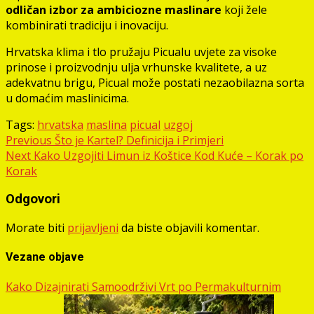
odličan izbor za ambiciozne maslinare
koji žele
kombinirati tradiciju i inovaciju.
Hrvatska klima i tlo pružaju Picualu uvjete za visoke
prinose i proizvodnju ulja vrhunske kvalitete, a uz
adekvatnu brigu, Picual može postati nezaobilazna sorta
u domaćim maslinicima.
Tags:
hrvatska
maslina
picual
uzgoj
Post
Previous
Što je Kartel? Definicija i Primjeri
Next
Kako Uzgojiti Limun iz Koštice Kod Kuće – Korak po
navigation
Korak
Odgovori
Morate biti
prijavljeni
da biste objavili komentar.
Vezane objave
Kako Dizajnirati Samoodrživi Vrt po Permakulturnim