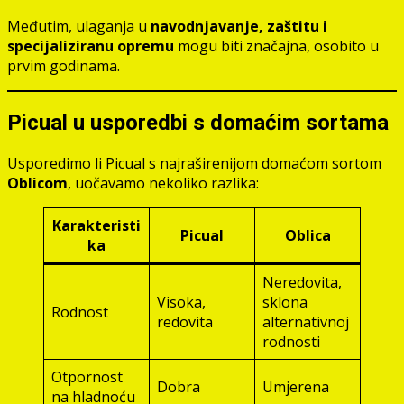
Međutim, ulaganja u
navodnjavanje, zaštitu i
specijaliziranu opremu
mogu biti značajna, osobito u
prvim godinama.
Picual u usporedbi s domaćim sortama
Usporedimo li Picual s najraširenijom domaćom sortom
Oblicom
, uočavamo nekoliko razlika:
Karakteristi
Picual
Oblica
ka
Neredovita,
Visoka,
sklona
Rodnost
redovita
alternativnoj
rodnosti
Otpornost
Dobra
Umjerena
na hladnoću