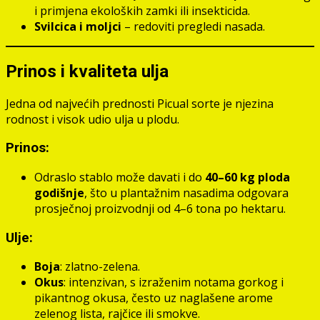
i primjena ekoloških zamki ili insekticida.
Svilcica i moljci
– redoviti pregledi nasada.
Prinos i kvaliteta ulja
Jedna od najvećih prednosti Picual sorte je njezina
rodnost i visok udio ulja u plodu.
Prinos:
Odraslo stablo može davati i do
40–60 kg ploda
godišnje
, što u plantažnim nasadima odgovara
prosječnoj proizvodnji od 4–6 tona po hektaru.
Ulje:
Boja
: zlatno-zelena.
Okus
: intenzivan, s izraženim notama gorkog i
pikantnog okusa, često uz naglašene arome
zelenog lista, rajčice ili smokve.