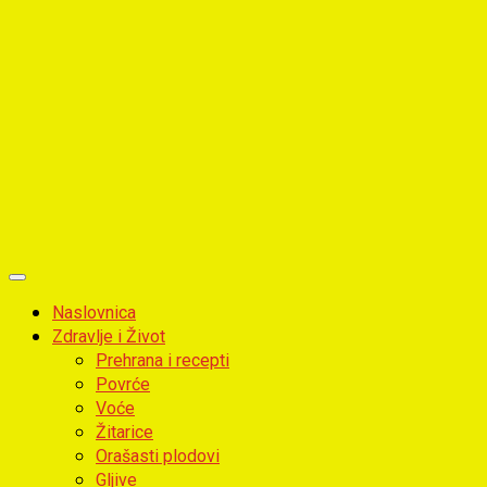
Primary
Menu
Naslovnica
Zdravlje i Život
Prehrana i recepti
Povrće
Voće
Žitarice
Orašasti plodovi
Gljive