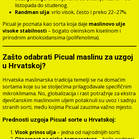
listopada do studenog.
Randman ulja
: vrlo visok, često i preko 22–27%.
Picual je poznata kao sorta koja daje
maslinovo ulje
visoke stabilnosti
– bogato oleinskom kiselinom i
prirodnim antioksidansima (polifenolima).
Zašto odabrati Picual maslinu za uzgoj
u Hrvatskoj?
Hrvatska maslinarska tradicija temelji se na domaćim
sortama koje su se stoljećima prilagođavale specifičnim
mikroklimama. No, globalizacija i rast potražnje za ekstra
djevičanskim maslinovim uljem potaknuli su uvoz i sadnju
stranih sorti, među kojima Picual zauzima važno mjesto.
Prednosti uzgoja Picual sorte u Hrvatskoj:
Visok prinos ulja
– jedna od najrodnijih sorti.