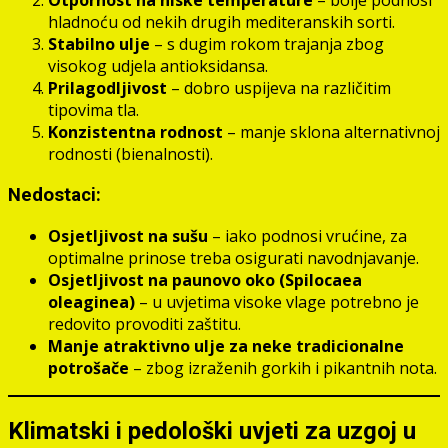
Otpornost na niske temperature
– bolje podnosi
hladnoću od nekih drugih mediteranskih sorti.
Stabilno ulje
– s dugim rokom trajanja zbog
visokog udjela antioksidansa.
Prilagodljivost
– dobro uspijeva na različitim
tipovima tla.
Konzistentna rodnost
– manje sklona alternativnoj
rodnosti (bienalnosti).
Nedostaci:
Osjetljivost na sušu
– iako podnosi vrućine, za
optimalne prinose treba osigurati navodnjavanje.
Osjetljivost na paunovo oko (Spilocaea
oleaginea)
– u uvjetima visoke vlage potrebno je
redovito provoditi zaštitu.
Manje atraktivno ulje za neke tradicionalne
potrošače
– zbog izraženih gorkih i pikantnih nota.
Klimatski i pedološki uvjeti za uzgoj u