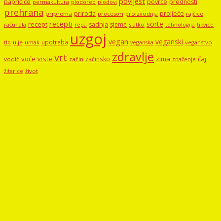
povijest
papričice
povrće
prednosti
permakultura
plodored
plodovi
prehrana
proljeće
priroda
priprema
procesori
proizvodnja
rajčice
recepti
sorte
recept
sadnja
sjeme
računala
repa
slatko
tehnologija
tikvice
uzgoj
vegan
veganski
upotreba
tlo
ulje
umak
veganstvo
veganska
zdravlje
vrt
voće
vrste
zima
čaj
začinsko
vodič
začin
značenje
žitarice
život