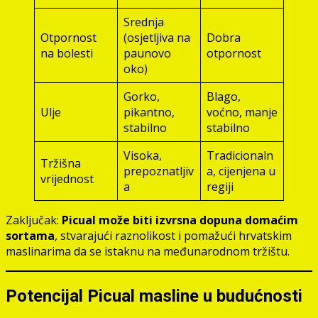
Srednja
Otpornost
(osjetljiva na
Dobra
na bolesti
paunovo
otpornost
oko)
Gorko,
Blago,
Ulje
pikantno,
voćno, manje
stabilno
stabilno
Visoka,
Tradicionaln
Tržišna
prepoznatljiv
a, cijenjena u
vrijednost
a
regiji
Zaključak:
Picual može biti izvrsna dopuna domaćim
sortama
, stvarajući raznolikost i pomažući hrvatskim
maslinarima da se istaknu na međunarodnom tržištu.
Potencijal Picual masline u budućnosti