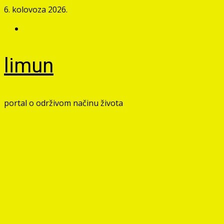
Skip
6. kolovoza 2026.
to
Facebook
content
limun
portal o održivom načinu života