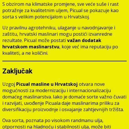
S obzirom na klimatske promjene, sve veće suše i rast
potražnje za kvalitetnim uljem, Picual se pokazuje kao
sorta s velikim potencijalom u Hrvatskoj.
Uz pravilnu agrotehniku, ulaganje u navodnjavanje i
zaštitu, hrvatski maslinari mogu postići izvanredne
rezultate. Picual može postati
važan dodatak
hrvatskom maslinarstvu
, koje već ima reputaciju po
kvaliteti, a ne količini.
Zaključak
Uzgoj
Picual masline u Hrvatskoj
otvara nove
mogućnosti za modernizaciju i internacionalizaciju
domaćeg maslinarstva. Iako je domaće sorte važno čuvati
i razvijati, uvođenje Picuala daje maslinarima priliku za
diversifikaciju proizvodnje i osvajanje zahtjevnijih tržišta.
Ova sorta, poznata po visokom randmanu ulja,
otpornosti na hladnoću i stabilnosti ulja, može biti