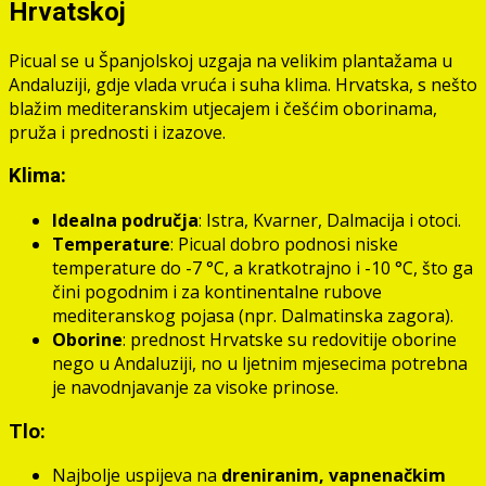
Hrvatskoj
Picual se u Španjolskoj uzgaja na velikim plantažama u
Andaluziji, gdje vlada vruća i suha klima. Hrvatska, s nešto
blažim mediteranskim utjecajem i češćim oborinama,
pruža i prednosti i izazove.
Klima:
Idealna područja
: Istra, Kvarner, Dalmacija i otoci.
Temperature
: Picual dobro podnosi niske
temperature do -7 °C, a kratkotrajno i -10 °C, što ga
čini pogodnim i za kontinentalne rubove
mediteranskog pojasa (npr. Dalmatinska zagora).
Oborine
: prednost Hrvatske su redovitije oborine
nego u Andaluziji, no u ljetnim mjesecima potrebna
je navodnjavanje za visoke prinose.
Tlo:
Najbolje uspijeva na
dreniranim, vapnenačkim