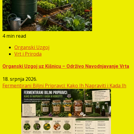
4 min read
Organski Uzgoj
Vrt i Priroda
Organski Uzgoj uz Kišnicu – Održivo Navodnjavanje Vrta
18. srpnja 2026.
Fermentirani Biljni Pripravci: Kako Ih Napraviti i Kada Ih