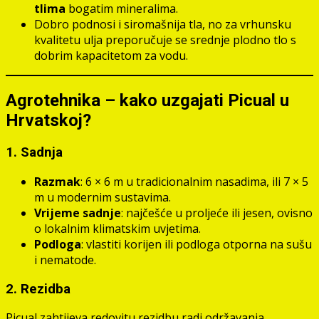
tlima
bogatim mineralima.
Dobro podnosi i siromašnija tla, no za vrhunsku
kvalitetu ulja preporučuje se srednje plodno tlo s
dobrim kapacitetom za vodu.
Agrotehnika – kako uzgajati Picual u
Hrvatskoj?
1. Sadnja
Razmak
: 6 × 6 m u tradicionalnim nasadima, ili 7 × 5
m u modernim sustavima.
Vrijeme sadnje
: najčešće u proljeće ili jesen, ovisno
o lokalnim klimatskim uvjetima.
Podloga
: vlastiti korijen ili podloga otporna na sušu
i nematode.
2. Rezidba
Picual zahtijeva redovitu rezidbu radi održavanja