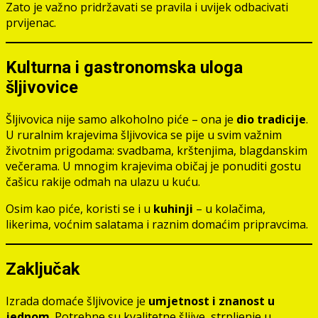
Zato je važno pridržavati se pravila i uvijek odbacivati
prvijenac.
Kulturna i gastronomska uloga
šljivovice
Šljivovica nije samo alkoholno piće – ona je
dio tradicije
.
U ruralnim krajevima šljivovica se pije u svim važnim
životnim prigodama: svadbama, krštenjima, blagdanskim
večerama. U mnogim krajevima običaj je ponuditi gostu
čašicu rakije odmah na ulazu u kuću.
Osim kao piće, koristi se i u
kuhinji
– u kolačima,
likerima, voćnim salatama i raznim domaćim pripravcima.
Zaključak
Izrada domaće šljivovice je
umjetnost i znanost u
jednom
. Potrebne su kvalitetne šljive, strpljenje u