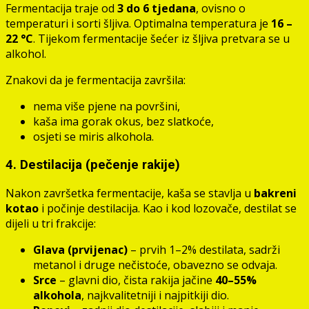
Fermentacija traje od
3 do 6 tjedana
, ovisno o
temperaturi i sorti šljiva. Optimalna temperatura je
16 –
22 °C
. Tijekom fermentacije šećer iz šljiva pretvara se u
alkohol.
Znakovi da je fermentacija završila:
nema više pjene na površini,
kaša ima gorak okus, bez slatkoće,
osjeti se miris alkohola.
4. Destilacija (pečenje rakije)
Nakon završetka fermentacije, kaša se stavlja u
bakreni
kotao
i počinje destilacija. Kao i kod lozovače, destilat se
dijeli u tri frakcije:
Glava (prvijenac)
– prvih 1–2% destilata, sadrži
metanol i druge nečistoće, obavezno se odvaja.
Srce
– glavni dio, čista rakija jačine
40–55%
alkohola
, najkvalitetniji i najpitkiji dio.