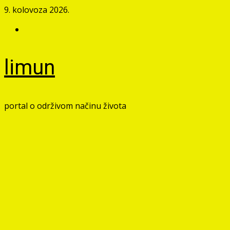
Skip
9. kolovoza 2026.
to
Facebook
content
limun
portal o održivom načinu života