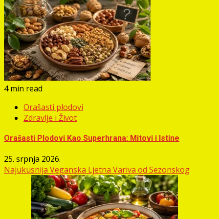
4 min read
Orašasti plodovi
Zdravlje i Život
Orašasti Plodovi Kao Superhrana: Mitovi i Istine
25. srpnja 2026.
Najukusnija Veganska Ljetna Variva od Sezonskog