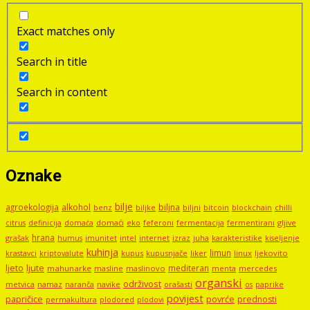
Exact matches only
Search in title
Search in content
Oznake
bilje
agroekologija
alkohol
biljna
benz
biljni
bitcoin
blockchain
chilli
biljke
domaći
eko
gljive
citrus
definicija
domaća
feferoni
fermentacija
fermentirani
hrana
grašak
imunitet
intel
internet
izraz
juha
karakteristike
humus
kiseljenje
kuhinja
limun
kupus
kupusnjače
liker
linux
ljekovito
krastavci
kriptovalute
ljute
ljeto
mediteran
mahunarke
masline
maslinovo
mercedes
menta
organski
održivost
metvica
namaz
navike
orašasti
naranča
os
paprike
povijest
papričice
povrće
prednosti
permakultura
plodored
plodovi