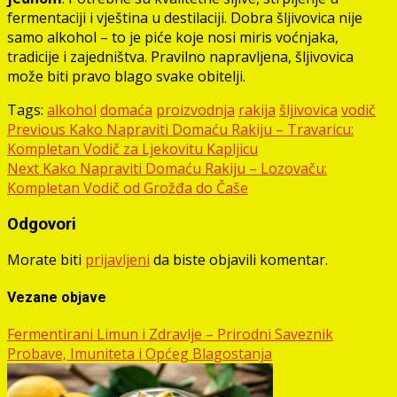
fermentaciji i vještina u destilaciji. Dobra šljivovica nije
samo alkohol – to je piće koje nosi miris voćnjaka,
tradicije i zajedništva. Pravilno napravljena, šljivovica
može biti pravo blago svake obitelji.
Tags:
alkohol
domaća
proizvodnja
rakija
šljivovica
vodič
Post
Previous
Kako Napraviti Domaću Rakiju – Travaricu:
Kompletan Vodič za Ljekovitu Kapljicu
navigation
Next
Kako Napraviti Domaću Rakiju – Lozovaču:
Kompletan Vodič od Grožđa do Čaše
Odgovori
Morate biti
prijavljeni
da biste objavili komentar.
Vezane objave
Fermentirani Limun i Zdravlje – Prirodni Saveznik
Probave, Imuniteta i Općeg Blagostanja