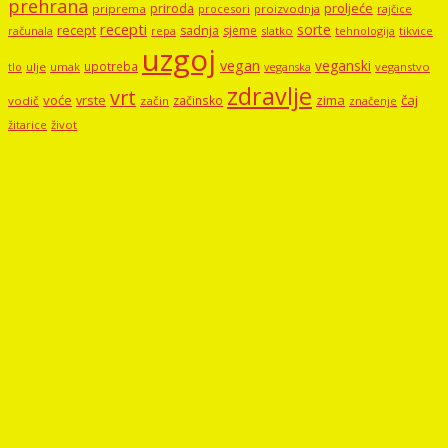
prehrana
proljeće
priroda
priprema
procesori
proizvodnja
rajčice
recepti
sorte
recept
sadnja
sjeme
računala
repa
slatko
tehnologija
tikvice
uzgoj
vegan
veganski
upotreba
tlo
ulje
umak
veganstvo
veganska
zdravlje
vrt
voće
vrste
zima
čaj
začinsko
vodič
začin
značenje
žitarice
život