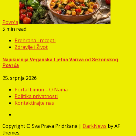
Povrća
5 min read
Prehrana i recepti
Zdravlje i Život
Najukusnija Veganska Ljetna Variva od Sezonskog
Povrća
25. srpnja 2026.
Portal Limun – O Nama
Politika privatnosti
Kontaktirajte nas
Facebook
Copyright © Sva Prava Pridržana
|
DarkNews
by AF
themes.