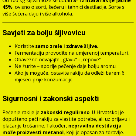
Od 100 kg šljiva može se dobiti
8–12 litara rakije jačine
45%
, ovisno o sorti, šećeru i tehnici destilacije. Sorte s
više šećera daju i više alkohola.
Savjeti za bolju šljivovicu
Koristite
samo zrele i zdrave šljive
.
Fermentaciju provodite na umjerenoj temperaturi.
Obavezno odvajajte „glavu“ i „repove“.
Ne žurite – sporije pečenje daje bolju aromu.
Ako je moguće, ostavite rakiju da odleži barem 6
mjeseci prije konzumacije.
Sigurnosni i zakonski aspekti
Pečenje rakije je
zakonski regulirano
. U Hrvatskoj je
dopušteno peći rakiju za vlastite potrebe, ali uz prijavu i
plaćanje trošarine. Također,
nepravilna destilacija
može proizvesti metanol
, koji je opasan za zdravlje.