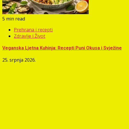
5 min read
Prehrana i recepti
Zdravlje i Život
Veganska Ljetna Kuhinja: Recepti Puni Okusa i Svježine
25. srpnja 2026.