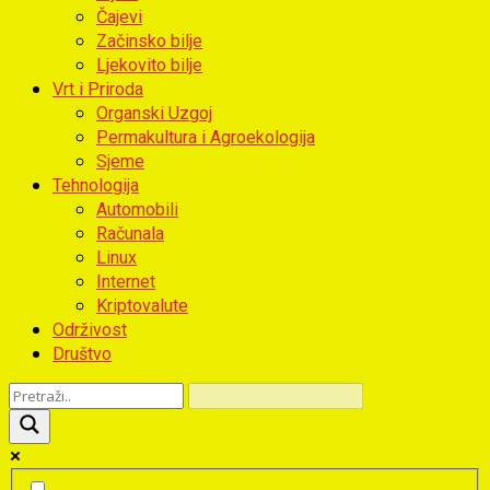
Čajevi
Začinsko bilje
Ljekovito bilje
Vrt i Priroda
Organski Uzgoj
Permakultura i Agroekologija
Sjeme
Tehnologija
Automobili
Računala
Linux
Internet
Kriptovalute
Održivost
Društvo