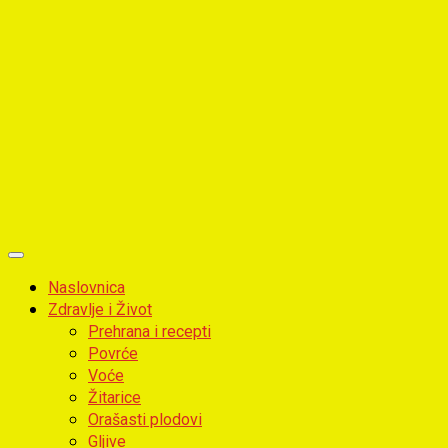
Primary
Menu
Naslovnica
Zdravlje i Život
Prehrana i recepti
Povrće
Voće
Žitarice
Orašasti plodovi
Gljive