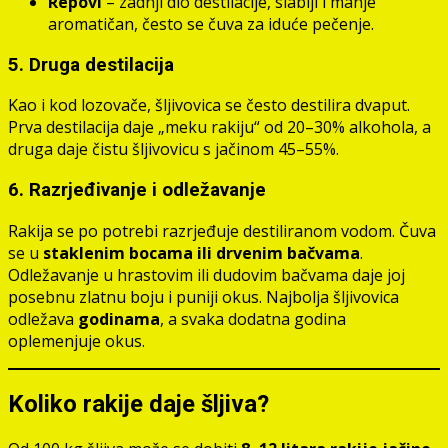
Repovi
– zadnji dio destilacije, slabiji i manje
aromatičan, često se čuva za iduće pečenje.
5. Druga destilacija
Kao i kod lozovače, šljivovica se često destilira dvaput.
Prva destilacija daje „meku rakiju“ od 20–30% alkohola, a
druga daje čistu šljivovicu s jačinom 45–55%.
6. Razrjeđivanje i odležavanje
Rakija se po potrebi razrjeđuje destiliranom vodom. Čuva
se u
staklenim bocama ili drvenim bačvama
.
Odležavanje u hrastovim ili dudovim bačvama daje joj
posebnu zlatnu boju i puniji okus. Najbolja šljivovica
odležava
godinama
, a svaka dodatna godina
oplemenjuje okus.
Koliko rakije daje šljiva?