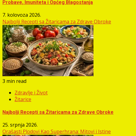
Probave, Imuniteta i Općeg Blagostanja
7. kolovoza 2026.
Najbolji Recepti sa Žitaricama za Zdrave Obroke
3 min read
Zdravlje i Život
Žitarice
Najbolji Recepti sa Žitaricama za Zdrave Obroke
25. srpnja 2026.
Orašasti Plodovi Kao Superhrana: Mitovi i Istine