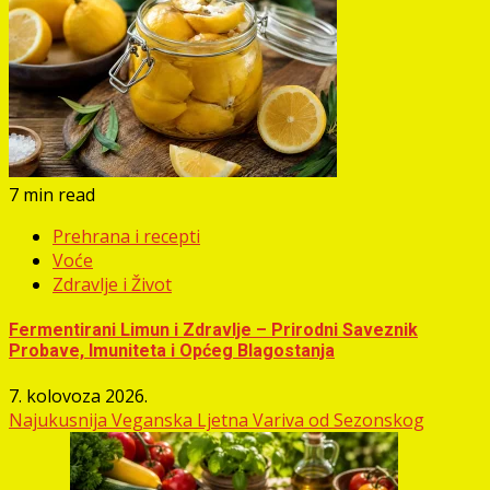
7 min read
Prehrana i recepti
Voće
Zdravlje i Život
Fermentirani Limun i Zdravlje – Prirodni Saveznik
Probave, Imuniteta i Općeg Blagostanja
7. kolovoza 2026.
Najukusnija Veganska Ljetna Variva od Sezonskog