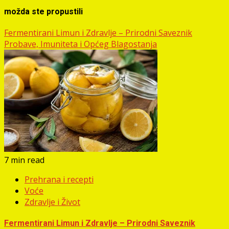
možda ste propustili
Fermentirani Limun i Zdravlje – Prirodni Saveznik
Probave, Imuniteta i Općeg Blagostanja
7 min read
Prehrana i recepti
Voće
Zdravlje i Život
Fermentirani Limun i Zdravlje – Prirodni Saveznik