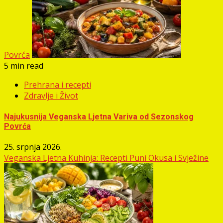
Povrća
5 min read
Prehrana i recepti
Zdravlje i Život
Najukusnija Veganska Ljetna Variva od Sezonskog
Povrća
25. srpnja 2026.
Veganska Ljetna Kuhinja: Recepti Puni Okusa i Svježine