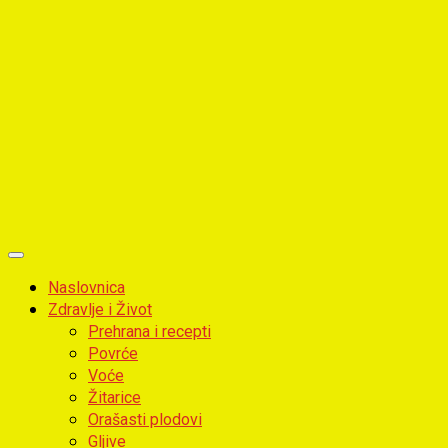
Primary
Menu
Naslovnica
Zdravlje i Život
Prehrana i recepti
Povrće
Voće
Žitarice
Orašasti plodovi
Gljive