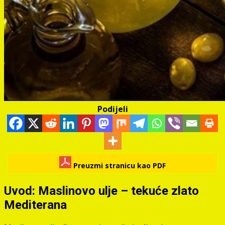
Podijeli
Preuzmi stranicu kao PDF
Uvod: Maslinovo ulje – tekuće zlato
Mediterana