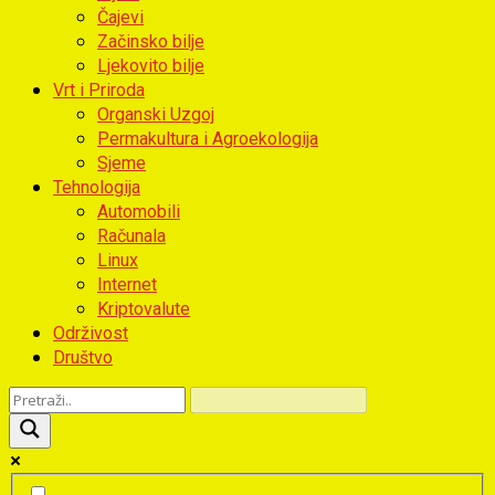
Čajevi
Začinsko bilje
Ljekovito bilje
Vrt i Priroda
Organski Uzgoj
Permakultura i Agroekologija
Sjeme
Tehnologija
Automobili
Računala
Linux
Internet
Kriptovalute
Održivost
Društvo