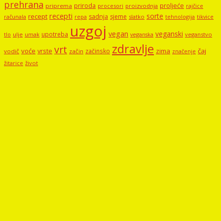
prehrana
proljeće
priroda
priprema
procesori
proizvodnja
rajčice
recepti
sorte
recept
sadnja
sjeme
računala
repa
slatko
tehnologija
tikvice
uzgoj
vegan
veganski
upotreba
tlo
ulje
umak
veganstvo
veganska
zdravlje
vrt
voće
vrste
zima
čaj
začinsko
vodič
začin
značenje
žitarice
život