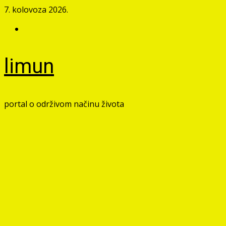
Skip
7. kolovoza 2026.
to
Facebook
content
limun
portal o održivom načinu života