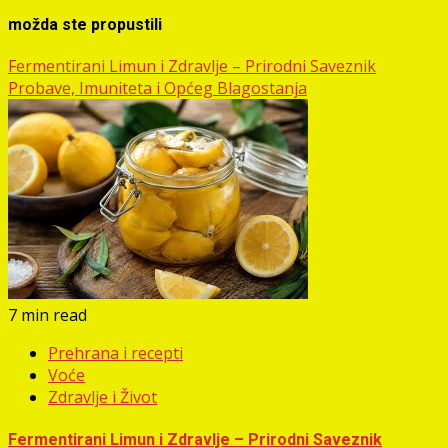
možda ste propustili
Fermentirani Limun i Zdravlje – Prirodni Saveznik
Probave, Imuniteta i Općeg Blagostanja
7 min read
Prehrana i recepti
Voće
Zdravlje i Život
Fermentirani Limun i Zdravlje – Prirodni Saveznik