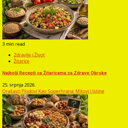
3 min read
Zdravlje i Život
Žitarice
Najbolji Recepti sa Žitaricama za Zdrave Obroke
25. srpnja 2026.
Orašasti Plodovi Kao Superhrana: Mitovi i Istine