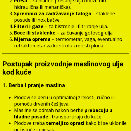
Preša
– za hladno prešanje ulja (može biti
hidraulična ili mehanička).
Spremnici za zadržavanje taloga
– staklene
posude ili inox bačve.
Filteri i gaze
– za bistrenje i filtriranje ulja.
Boce ili staklenke
– za čuvanje gotovog ulja.
Mjerna oprema
– termometar, vaga, eventualno
refraktometar za kontrolu zrelosti ploda.
Postupak proizvodnje maslinovog ulja
kod kuće
1. Berba i pranje maslina
Plodovi se beru u optimalnoj zrelosti, ručno ili
pomoću drvenih češljeva.
Masline se odmah nakon berbe
prebacuju u
hladne posude
i transportiraju do kuće.
Plodove treba
temeljito oprati
kako bi se uklonile
nečistoće i pijesak.