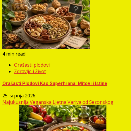
4 min read
Orašasti plodovi
Zdravlje i Život
Orašasti Plodovi Kao Superhrana: Mitovi i Istine
25. srpnja 2026.
Najukusnija Veganska Ljetna Variva od Sezonskog