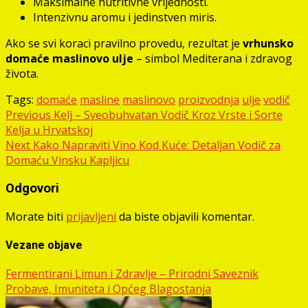
Maksimalne nutritivne vrijednosti.
Intenzivnu aromu i jedinstven miris.
Ako se svi koraci pravilno provedu, rezultat je
vrhunsko
domaće maslinovo ulje
– simbol Mediterana i zdravog
života.
Tags:
domaće
masline
maslinovo
proizvodnja
ulje
vodič
Post
Previous
Kelj – Sveobuhvatan Vodič Kroz Vrste i Sorte
Kelja u Hrvatskoj
navigation
Next
Kako Napraviti Vino Kod Kuće: Detaljan Vodič za
Domaću Vinsku Kapljicu
Odgovori
Morate biti
prijavljeni
da biste objavili komentar.
Vezane objave
Fermentirani Limun i Zdravlje – Prirodni Saveznik
Probave, Imuniteta i Općeg Blagostanja