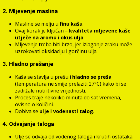
2. Mljevenje maslina
Masline se melju u
finu kašu
.
Ovaj korak je ključan –
kvaliteta mljevene kaše
utječe na aromu i okus ulja
.
Mljevenje treba biti brzo, jer izlaganje zraku može
uzrokovati oksidaciju i gorčinu ulja.
3. Hladno prešanje
Kaša se stavlja u prešu i
hladno se preša
(temperatura ne smije prelaziti 27°C) kako bi se
zadržale nutritivne vrijednosti.
Proces traje nekoliko minuta do sat vremena,
ovisno o količini.
Dobiva se
ulje i vodenasti talog
.
4. Odvajanje taloga
Ulje se odvaja od vodenog taloga i krutih ostataka.