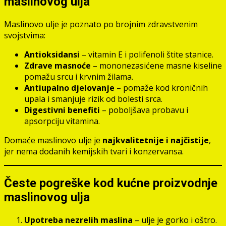
maslinovog ulja
Maslinovo ulje je poznato po brojnim zdravstvenim
svojstvima:
Antioksidansi
– vitamin E i polifenoli štite stanice.
Zdrave masnoće
– mononezasićene masne kiseline
pomažu srcu i krvnim žilama.
Antiupalno djelovanje
– pomaže kod kroničnih
upala i smanjuje rizik od bolesti srca.
Digestivni benefiti
– poboljšava probavu i
apsorpciju vitamina.
Domaće maslinovo ulje je
najkvalitetnije i najčistije
,
jer nema dodanih kemijskih tvari i konzervansa.
Česte pogreške kod kućne proizvodnje
maslinovog ulja
Upotreba nezrelih maslina
– ulje je gorko i oštro.