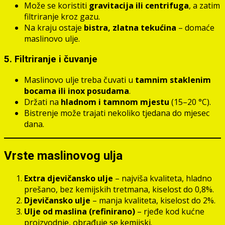
Može se koristiti
gravitacija ili centrifuga
, a zatim
filtriranje kroz gazu.
Na kraju ostaje
bistra, zlatna tekućina
– domaće
maslinovo ulje.
5. Filtriranje i čuvanje
Maslinovo ulje treba čuvati u
tamnim staklenim
bocama ili inox posudama
.
Držati na
hladnom i tamnom mjestu
(15–20 °C).
Bistrenje može trajati nekoliko tjedana do mjesec
dana.
Vrste maslinovog ulja
Extra djevičansko ulje
– najviša kvaliteta, hladno
prešano, bez kemijskih tretmana, kiselost do 0,8%.
Djevičansko ulje
– manja kvaliteta, kiselost do 2%.
Ulje od maslina (refinirano)
– rjeđe kod kućne
proizvodnje, obrađuje se kemijski.