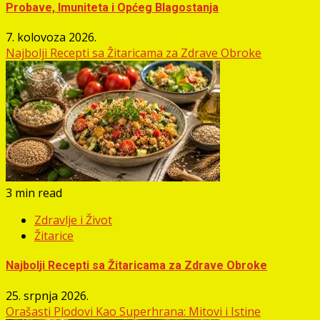
Probave, Imuniteta i Općeg Blagostanja
7. kolovoza 2026.
Najbolji Recepti sa Žitaricama za Zdrave Obroke
3 min read
Zdravlje i Život
Žitarice
Najbolji Recepti sa Žitaricama za Zdrave Obroke
25. srpnja 2026.
Orašasti Plodovi Kao Superhrana: Mitovi i Istine