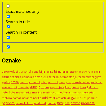
Exact matches only
Search in title
Search in content
Oznake
bilje
agroekologija
alkohol
biljna
benz
biljni
bitcoin
blockchain
chilli
biljke
domaći
eko
gljive
citrus
definicija
domaća
feferoni
fermentacija
fermentirani
hrana
grašak
imunitet
intel
internet
izraz
juha
karakteristike
humus
kiseljenje
kuhinja
limun
kupus
kupusnjače
liker
linux
ljekovito
krastavci
kriptovalute
ljute
ljeto
mediteran
mahunarke
masline
maslinovo
mercedes
menta
organski
održivost
metvica
namaz
navike
orašasti
naranča
os
paprike
povijest
papričice
povrće
prednosti
permakultura
plodored
plodovi