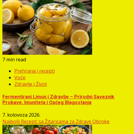
7 min read
Prehrana i recepti
Voće
Zdravlje i Život
Fermentirani Limun i Zdravlje – Prirodni Saveznik
Probave, Imuniteta i Općeg Blagostanja
7. kolovoza 2026.
Najbolji Recepti sa Žitaricama za Zdrave Obroke