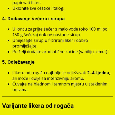
papirnati filter.
Uklonite sve čestice i talog.
4. Dodavanje šećera i sirupa
U loncu zagrijte šećer s malo vode (oko 100 ml po
150 g šećera) dok ne nastane sirup.
Umiješajte sirup u filtrirani liker i dobro
promiješajte.
Po želji dodajte aromatične začine (vaniliju, cimet).
5. Odležavanje
Likere od rogača najbolje je odležavati
2–4 tjedna
,
ali može i dulje za intenzivniju aromu.
Čuvajte na hladnom i tamnom mjestu u staklenim
bocama.
Varijante likera od rogača