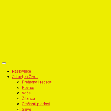
Primary
Menu
Naslovnica
Zdravlje i Život
Prehrana i recepti
Povrće
Voće
Žitarice
Orašasti plodovi
Gljive