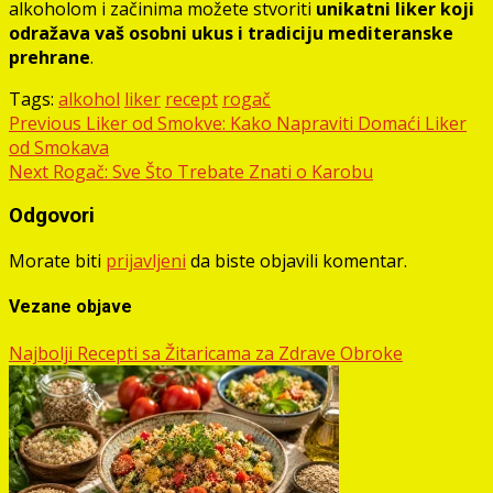
alkoholom i začinima možete stvoriti
unikatni liker koji
odražava vaš osobni ukus i tradiciju mediteranske
prehrane
.
Tags:
alkohol
liker
recept
rogač
Post
Previous
Liker od Smokve: Kako Napraviti Domaći Liker
od Smokava
navigation
Next
Rogač: Sve Što Trebate Znati o Karobu
Odgovori
Morate biti
prijavljeni
da biste objavili komentar.
Vezane objave
Najbolji Recepti sa Žitaricama za Zdrave Obroke