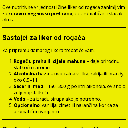
Ove nutritivne vrijednosti čine liker od rogača zanimljivim
za
zdravu i vegansku prehranu
, uz aromatičan i sladak
okus.
Sastojci za liker od rogača
Za pripremu domaćeg likera trebat će vam:
Rogač u prahu ili cijele mahune
– daje prirodnu
slatkoću i aromu.
Alkoholna baza
– neutralna votka, rakija ili brandy,
oko 0,5–1 l.
Šećer ili med
– 150–300 g po litri alkohola, ovisno o
željenoj slatkoći.
Voda
– za izradu sirupa ako je potrebno.
Opcionalno
: vanilija, cimet ili narančina korica za
aromatičnu varijantu.