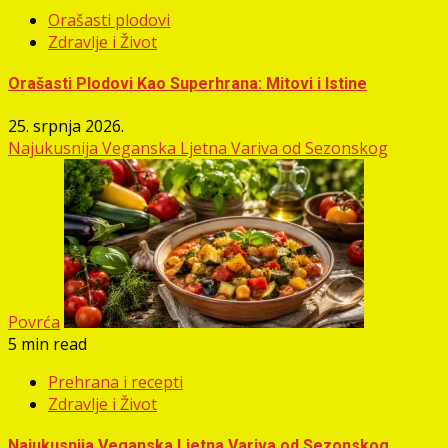
Orašasti plodovi
Zdravlje i Život
Orašasti Plodovi Kao Superhrana: Mitovi i Istine
25. srpnja 2026.
Najukusnija Veganska Ljetna Variva od Sezonskog
Povrća
5 min read
Prehrana i recepti
Zdravlje i Život
Najukusnija Veganska Ljetna Variva od Sezonskog