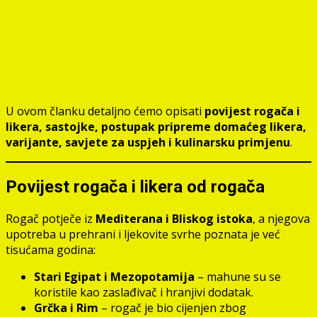
U ovom članku detaljno ćemo opisati
povijest rogača i
likera, sastojke, postupak pripreme domaćeg likera,
varijante, savjete za uspjeh i kulinarsku primjenu
.
Povijest rogača i likera od rogača
Rogač potječe iz
Mediterana i Bliskog istoka
, a njegova
upotreba u prehrani i ljekovite svrhe poznata je već
tisućama godina:
Stari Egipat i Mezopotamija
– mahune su se
koristile kao zaslađivač i hranjivi dodatak.
Grčka i Rim
– rogač je bio cijenjen zbog