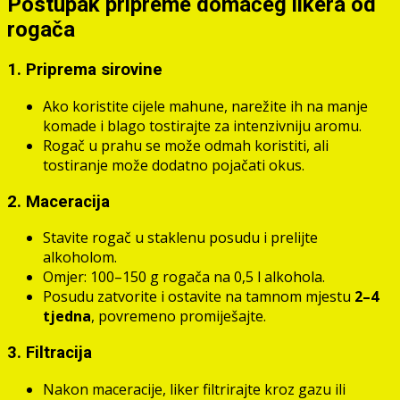
Postupak pripreme domaćeg likera od
rogača
1. Priprema sirovine
Ako koristite cijele mahune, narežite ih na manje
komade i blago tostirajte za intenzivniju aromu.
Rogač u prahu se može odmah koristiti, ali
tostiranje može dodatno pojačati okus.
2. Maceracija
Stavite rogač u staklenu posudu i prelijte
alkoholom.
Omjer: 100–150 g rogača na 0,5 l alkohola.
Posudu zatvorite i ostavite na tamnom mjestu
2–4
tjedna
, povremeno promiješajte.
3. Filtracija
Nakon maceracije, liker filtrirajte kroz gazu ili