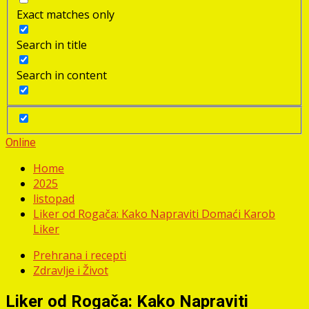
Exact matches only
Search in title
Search in content
Online
Home
2025
listopad
Liker od Rogača: Kako Napraviti Domaći Karob
Liker
Prehrana i recepti
Zdravlje i Život
Liker od Rogača: Kako Napraviti