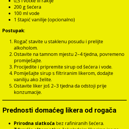
0,5 l votke ili rakije
200 g šećera
100 ml vode
1 štapić vanilije (opcionalno)
Postupak
:
Rogač stavite u staklenu posudu i prelijte
alkoholom.
Ostavite na tamnom mjestu 2–4 tjedna, povremeno
promiješajte.
Procijedite i pripremite sirup od šećera i vode.
Pomiješajte sirup s filtriranim likerom, dodajte
vaniliju ako želite.
Ostavite liker još 2–3 tjedna da odstoji prije
konzumacije.
Prednosti domaćeg likera od rogača
Prirodna slatkoća
bez rafiniranih šećera.