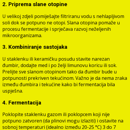
2. Priprema slane otopine
U velikoj zdjeli pomiješajte filtriranu vodu s nehlapljivom
soli dok se potpuno ne otopi. Slana otopina pomaže u
procesu fermentacije i sprječava razvoj neželjenih
mikroorganizama.
3. Kombiniranje sastojaka
U staklenku ili keramičku posudu stavite narezan
đumbir, dodajte med i po želji limunovu koricu ili sok.
Prelijte sve slanom otopinom tako da đumbir bude u
potpunosti prekriven tekućinom. Važno je da nema zraka
između đumbira i tekućine kako bi fermentacija bila
uspješna.
4. Fermentacija
Poklopite staklenku gazom ili poklopcem koji nije
potpuno zatvoren (da plinovi mogu izlaziti) i ostavite na
sobnoj temperaturi (idealno između 20-25 °C) 3 do 7