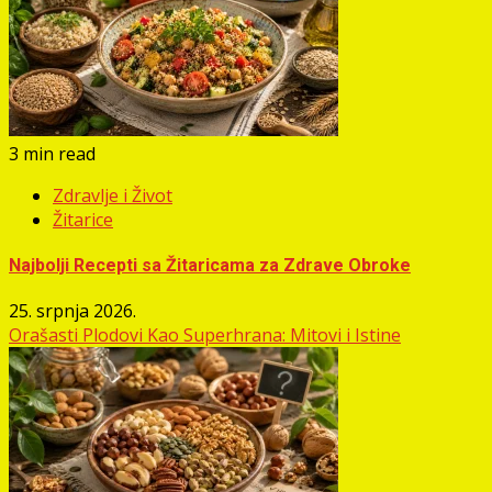
3 min read
Zdravlje i Život
Žitarice
Najbolji Recepti sa Žitaricama za Zdrave Obroke
25. srpnja 2026.
Orašasti Plodovi Kao Superhrana: Mitovi i Istine