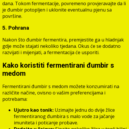
dana. Tokom fermentacije, povremeno provjeravajte da li
je đumbir potopljen i uklonite eventualnu pjenu sa
površine.
5. Pohrana
Nakon što đumbir fermentira, premjestite ga u hladnjak
gdje može stajati nekoliko tjedana. Okus će se dodatno
razvijati i mijenjati, a fermentacija će usporiti.
Kako koristiti fermentirani đumbir s
medom
Fermentirani đumbir s medom možete konzumirati na
različite načine, ovisno o vašim preferencijama i
potrebama:
Ujutro kao tonik:
Uzimajte jednu do dvije žlice
fermentiranog đumbira s malo vode za jačanje
imuniteta i poticanje probave.
Dodajte u čajeve:
Sipajte nekoliko žlica u topli biljni