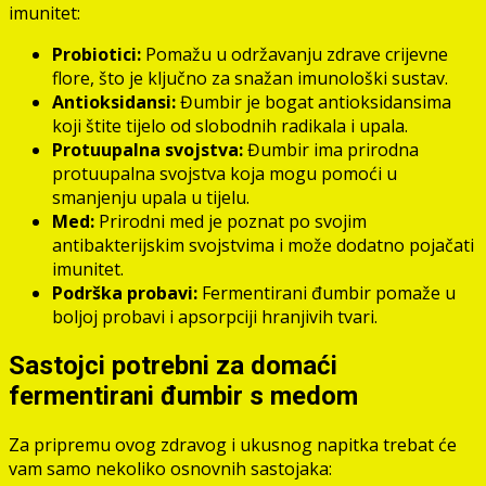
imunitet:
Probiotici:
Pomažu u održavanju zdrave crijevne
flore, što je ključno za snažan imunološki sustav.
Antioksidansi:
Đumbir je bogat antioksidansima
koji štite tijelo od slobodnih radikala i upala.
Protuupalna svojstva:
Đumbir ima prirodna
protuupalna svojstva koja mogu pomoći u
smanjenju upala u tijelu.
Med:
Prirodni med je poznat po svojim
antibakterijskim svojstvima i može dodatno pojačati
imunitet.
Podrška probavi:
Fermentirani đumbir pomaže u
boljoj probavi i apsorpciji hranjivih tvari.
Sastojci potrebni za domaći
fermentirani đumbir s medom
Za pripremu ovog zdravog i ukusnog napitka trebat će
vam samo nekoliko osnovnih sastojaka: