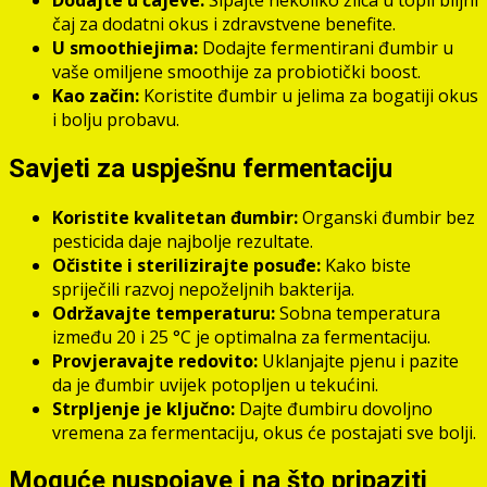
čaj za dodatni okus i zdravstvene benefite.
U smoothiejima:
Dodajte fermentirani đumbir u
vaše omiljene smoothije za probiotički boost.
Kao začin:
Koristite đumbir u jelima za bogatiji okus
i bolju probavu.
Savjeti za uspješnu fermentaciju
Koristite kvalitetan đumbir:
Organski đumbir bez
pesticida daje najbolje rezultate.
Očistite i sterilizirajte posuđe:
Kako biste
spriječili razvoj nepoželjnih bakterija.
Održavajte temperaturu:
Sobna temperatura
između 20 i 25 °C je optimalna za fermentaciju.
Provjeravajte redovito:
Uklanjajte pjenu i pazite
da je đumbir uvijek potopljen u tekućini.
Strpljenje je ključno:
Dajte đumbiru dovoljno
vremena za fermentaciju, okus će postajati sve bolji.
Moguće nuspojave i na što pripaziti