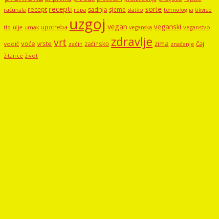
recepti
sorte
recept
sadnja
sjeme
računala
repa
slatko
tehnologija
tikvice
uzgoj
vegan
veganski
upotreba
tlo
ulje
umak
veganstvo
veganska
zdravlje
vrt
voće
vrste
zima
čaj
začinsko
vodič
začin
značenje
žitarice
život