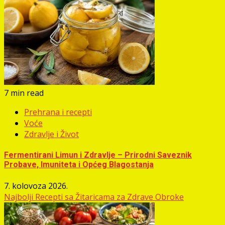
7 min read
Prehrana i recepti
Voće
Zdravlje i Život
Fermentirani Limun i Zdravlje – Prirodni Saveznik
Probave, Imuniteta i Općeg Blagostanja
7. kolovoza 2026.
Najbolji Recepti sa Žitaricama za Zdrave Obroke