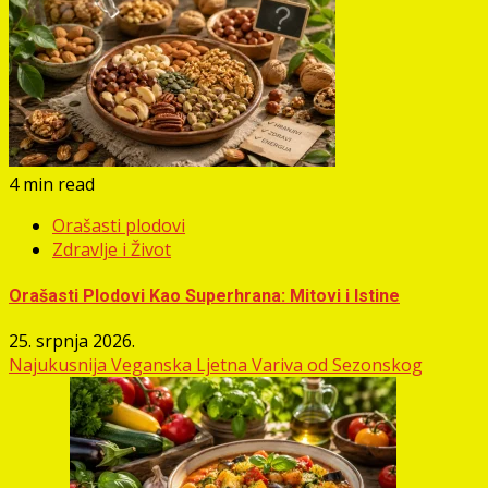
4 min read
Orašasti plodovi
Zdravlje i Život
Orašasti Plodovi Kao Superhrana: Mitovi i Istine
25. srpnja 2026.
Najukusnija Veganska Ljetna Variva od Sezonskog