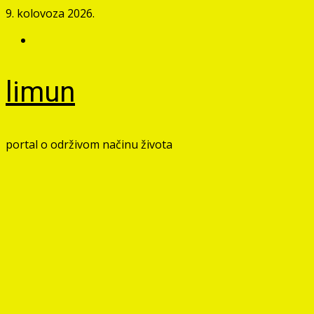
Skip
9. kolovoza 2026.
to
Facebook
content
limun
portal o održivom načinu života