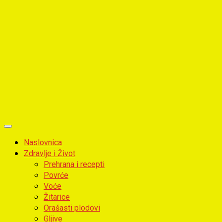
Primary
Menu
Naslovnica
Zdravlje i Život
Prehrana i recepti
Povrće
Voće
Žitarice
Orašasti plodovi
Gljive