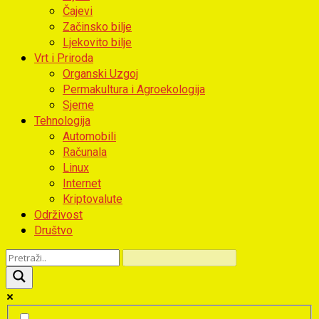
Čajevi
Začinsko bilje
Ljekovito bilje
Vrt i Priroda
Organski Uzgoj
Permakultura i Agroekologija
Sjeme
Tehnologija
Automobili
Računala
Linux
Internet
Kriptovalute
Održivost
Društvo