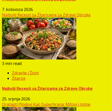
7. kolovoza 2026.
Najbolji Recepti sa Žitaricama za Zdrave Obroke
3 min read
Zdravlje i Život
Žitarice
Najbolji Recepti sa Žitaricama za Zdrave Obroke
25. srpnja 2026.
Orašasti Plodovi Kao Superhrana: Mitovi i Istine