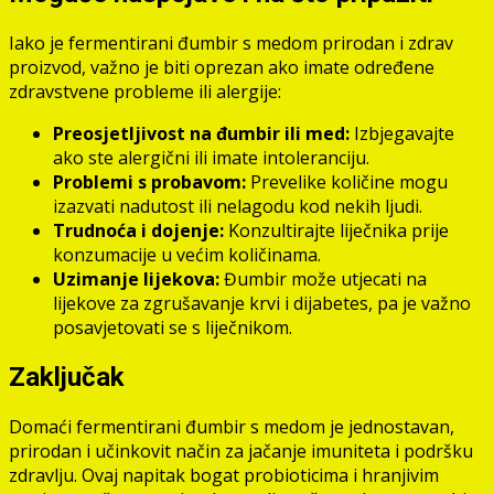
Iako je fermentirani đumbir s medom prirodan i zdrav
proizvod, važno je biti oprezan ako imate određene
zdravstvene probleme ili alergije:
Preosjetljivost na đumbir ili med:
Izbjegavajte
ako ste alergični ili imate intoleranciju.
Problemi s probavom:
Prevelike količine mogu
izazvati nadutost ili nelagodu kod nekih ljudi.
Trudnoća i dojenje:
Konzultirajte liječnika prije
konzumacije u većim količinama.
Uzimanje lijekova:
Đumbir može utjecati na
lijekove za zgrušavanje krvi i dijabetes, pa je važno
posavjetovati se s liječnikom.
Zaključak
Domaći fermentirani đumbir s medom je jednostavan,
prirodan i učinkovit način za jačanje imuniteta i podršku
zdravlju. Ovaj napitak bogat probioticima i hranjivim