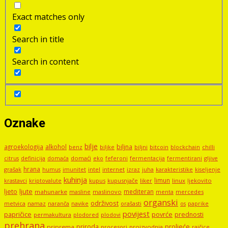
Exact matches only
Search in title
Search in content
Oznake
bilje
agroekologija
alkohol
biljna
benz
biljni
bitcoin
blockchain
chilli
biljke
domaći
eko
gljive
citrus
definicija
domaća
feferoni
fermentacija
fermentirani
hrana
grašak
imunitet
intel
internet
izraz
juha
karakteristike
humus
kiseljenje
kuhinja
limun
kupus
kupusnjače
liker
linux
ljekovito
krastavci
kriptovalute
ljute
ljeto
mediteran
mahunarke
masline
maslinovo
mercedes
menta
organski
održivost
metvica
namaz
navike
orašasti
naranča
os
paprike
povijest
papričice
povrće
prednosti
permakultura
plodored
plodovi
prehrana
proljeće
priroda
priprema
procesori
proizvodnja
rajčice