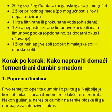
200 g svježeg đumbira (organskog ako je moguće)
2 žlice prirodnog meda (po mogućnosti sirov i
nepasteriziran)
1 litra filtrirane ili prokuhane vode (ohlađene)
1 žlica nepasterizirane limunove korice ili malo
limunovog soka (opcionalno, za dodatni okus i
očuvanje)
1 žlica nehlapljive soli (poput himalajske soli ili
morske soli)
Korak po korak: Kako napraviti domaći
fermentirani đumbir s medom
1. Priprema đumbira
Prvo temeljito operite đumbir i ogulite ga. Najbolje je
koristiti mlad i sočan đumbir jer je lakše fermentirati.
Nakon guljenja, narežite đumbir na tanke ploške ili ga
naribajte za intenzivniji okus.