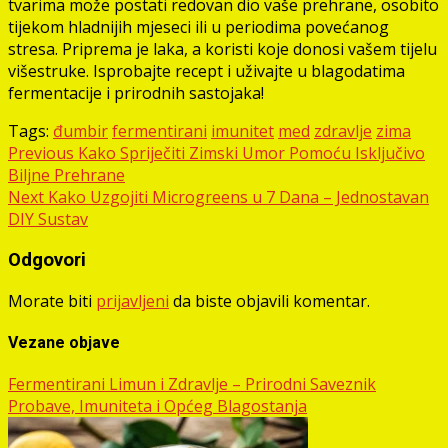
tvarima može postati redovan dio vaše prehrane, osobito
tijekom hladnijih mjeseci ili u periodima povećanog
stresa. Priprema je laka, a koristi koje donosi vašem tijelu
višestruke. Isprobajte recept i uživajte u blagodatima
fermentacije i prirodnih sastojaka!
Tags:
đumbir
fermentirani
imunitet
med
zdravlje
zima
Post
Previous
Kako Spriječiti Zimski Umor Pomoću Isključivo
Biljne Prehrane
navigation
Next
Kako Uzgojiti Microgreens u 7 Dana – Jednostavan
DIY Sustav
Odgovori
Morate biti
prijavljeni
da biste objavili komentar.
Vezane objave
Fermentirani Limun i Zdravlje – Prirodni Saveznik
Probave, Imuniteta i Općeg Blagostanja