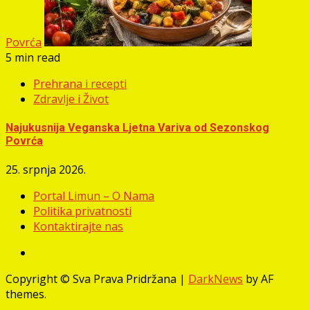
Povrća
5 min read
Prehrana i recepti
Zdravlje i Život
Najukusnija Veganska Ljetna Variva od Sezonskog
Povrća
25. srpnja 2026.
Portal Limun – O Nama
Politika privatnosti
Kontaktirajte nas
Facebook
Copyright © Sva Prava Pridržana
|
DarkNews
by AF
themes.