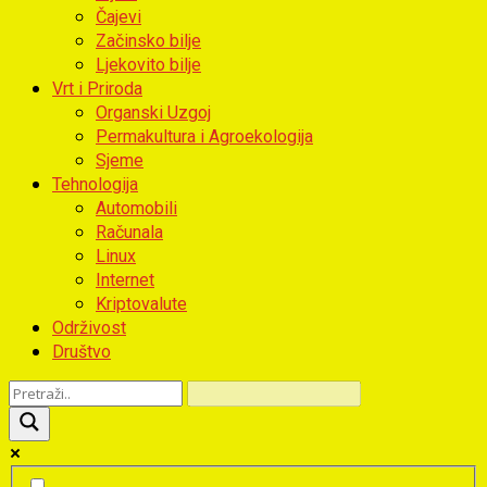
Čajevi
Začinsko bilje
Ljekovito bilje
Vrt i Priroda
Organski Uzgoj
Permakultura i Agroekologija
Sjeme
Tehnologija
Automobili
Računala
Linux
Internet
Kriptovalute
Održivost
Društvo