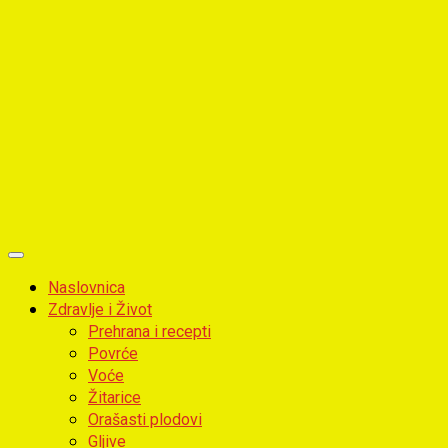
Primary
Menu
Naslovnica
Zdravlje i Život
Prehrana i recepti
Povrće
Voće
Žitarice
Orašasti plodovi
Gljive