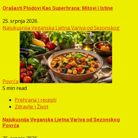
Orašasti Plodovi Kao Superhrana: Mitovi i Istine
25. srpnja 2026.
Najukusnija Veganska Ljetna Variva od Sezonskog
Povrća
5 min read
Prehrana i recepti
Zdravlje i Život
Najukusnija Veganska Ljetna Variva od Sezonskog
Povrća