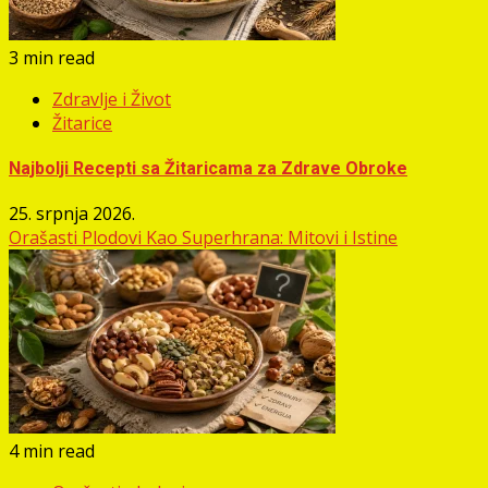
3 min read
Zdravlje i Život
Žitarice
Najbolji Recepti sa Žitaricama za Zdrave Obroke
25. srpnja 2026.
Orašasti Plodovi Kao Superhrana: Mitovi i Istine
4 min read