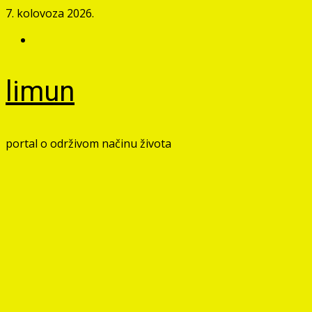
Skip
7. kolovoza 2026.
to
Facebook
content
limun
portal o održivom načinu života