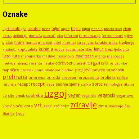
Oznake
bilje
agroekologija
alkohol
biljna
benz
biljni
bitcoin
blockchain
chilli
biljke
domaći
eko
gljive
citrus
definicija
domaća
feferoni
fermentacija
fermentirani
hrana
grašak
imunitet
intel
internet
izraz
juha
karakteristike
humus
kiseljenje
kuhinja
limun
kupus
kupusnjače
liker
linux
ljekovito
krastavci
kriptovalute
ljute
ljeto
mediteran
mahunarke
masline
maslinovo
mercedes
menta
organski
održivost
metvica
namaz
navike
orašasti
naranča
os
paprike
povijest
papričice
povrće
prednosti
permakultura
plodored
plodovi
prehrana
proljeće
priroda
priprema
procesori
proizvodnja
rajčice
recepti
sorte
recept
sadnja
sjeme
računala
repa
slatko
tehnologija
tikvice
uzgoj
vegan
veganski
upotreba
tlo
ulje
umak
veganstvo
veganska
zdravlje
vrt
voće
vrste
zima
čaj
začinsko
vodič
začin
značenje
žitarice
život