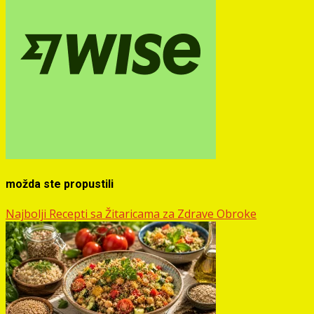
možda ste propustili
Najbolji Recepti sa Žitaricama za Zdrave Obroke