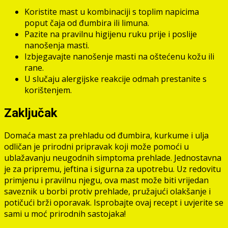
Koristite mast u kombinaciji s toplim napicima
poput čaja od đumbira ili limuna.
Pazite na pravilnu higijenu ruku prije i poslije
nanošenja masti.
Izbjegavajte nanošenje masti na oštećenu kožu ili
rane.
U slučaju alergijske reakcije odmah prestanite s
korištenjem.
Zaključak
Domaća mast za prehladu od đumbira, kurkume i ulja
odličan je prirodni pripravak koji može pomoći u
ublažavanju neugodnih simptoma prehlade. Jednostavna
je za pripremu, jeftina i sigurna za upotrebu. Uz redovitu
primjenu i pravilnu njegu, ova mast može biti vrijedan
saveznik u borbi protiv prehlade, pružajući olakšanje i
potičući brži oporavak. Isprobajte ovaj recept i uvjerite se
sami u moć prirodnih sastojaka!