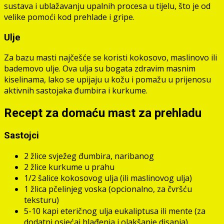
sustava i ublažavanju upalnih procesa u tijelu, što je od
velike pomoći kod prehlade i gripe.
Ulje
Za bazu masti najčešće se koristi kokosovo, maslinovo ili
bademovo ulje. Ova ulja su bogata zdravim masnim
kiselinama, lako se upijaju u kožu i pomažu u prijenosu
aktivnih sastojaka đumbira i kurkume.
Recept za domaću mast za prehladu
Sastojci
2 žlice svježeg đumbira, naribanog
2 žlice kurkume u prahu
1/2 šalice kokosovog ulja (ili maslinovog ulja)
1 žlica pčelinjeg voska (opcionalno, za čvršću
teksturu)
5-10 kapi eteričnog ulja eukaliptusa ili mente (za
dodatni osjećaj hlađenja i olakšanje disanja)