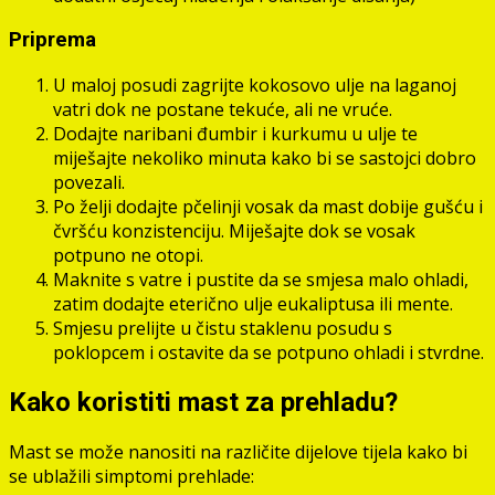
Priprema
U maloj posudi zagrijte kokosovo ulje na laganoj
vatri dok ne postane tekuće, ali ne vruće.
Dodajte naribani đumbir i kurkumu u ulje te
miješajte nekoliko minuta kako bi se sastojci dobro
povezali.
Po želji dodajte pčelinji vosak da mast dobije gušću i
čvršću konzistenciju. Miješajte dok se vosak
potpuno ne otopi.
Maknite s vatre i pustite da se smjesa malo ohladi,
zatim dodajte eterično ulje eukaliptusa ili mente.
Smjesu prelijte u čistu staklenu posudu s
poklopcem i ostavite da se potpuno ohladi i stvrdne.
Kako koristiti mast za prehladu?
Mast se može nanositi na različite dijelove tijela kako bi
se ublažili simptomi prehlade: