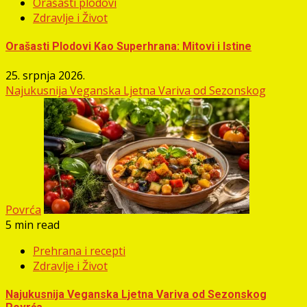
Orašasti plodovi
Zdravlje i Život
Orašasti Plodovi Kao Superhrana: Mitovi i Istine
25. srpnja 2026.
Najukusnija Veganska Ljetna Variva od Sezonskog
Povrća
5 min read
Prehrana i recepti
Zdravlje i Život
Najukusnija Veganska Ljetna Variva od Sezonskog