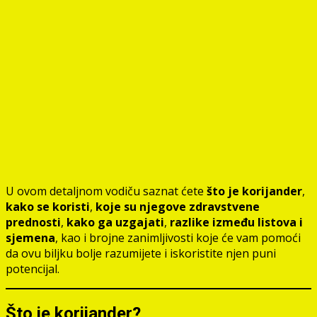
U ovom detaljnom vodiču saznat ćete
što je korijander
,
kako se koristi
,
koje su njegove zdravstvene
prednosti
,
kako ga uzgajati
,
razlike između listova i
sjemena
, kao i brojne zanimljivosti koje će vam pomoći
da ovu biljku bolje razumijete i iskoristite njen puni
potencijal.
Što je korijander?