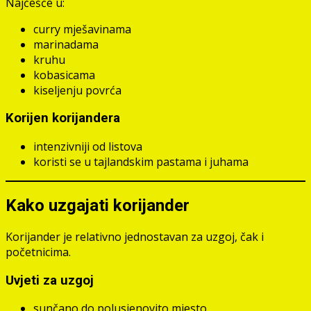
Najčešće u:
curry mješavinama
marinadama
kruhu
kobasicama
kiseljenju povrća
Korijen korijandera
intenzivniji od listova
koristi se u tajlandskim pastama i juhama
Kako uzgajati korijander
Korijander je relativno jednostavan za uzgoj, čak i
početnicima.
Uvjeti za uzgoj
sunčano do polusjenovito mjesto