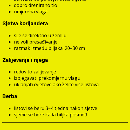
dobro drenirano tlo
umjerena vlaga
Sjetva korijandera
sije se direktno u zemlju
ne voli presađivanje
razmak između biljaka: 20–30 cm
Zalijevanje i njega
redovito zalijevanje
izbjegavati prekomjernu vlagu
uklanjati cvjetove ako želite više listova
Berba
listovi se beru 3–4 tjedna nakon sjetve
sjeme se bere kada biljka posmeđi