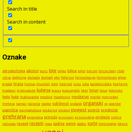
Search in title
Search in content
Oznake
bilje
agroekologija
alkohol
biljna
benz
biljni
bitcoin
blockchain
chilli
biljke
domaći
eko
gljive
citrus
definicija
domaća
feferoni
fermentacija
fermentirani
hrana
grašak
imunitet
intel
internet
izraz
juha
karakteristike
humus
kiseljenje
kuhinja
limun
kupus
kupusnjače
liker
linux
ljekovito
krastavci
kriptovalute
ljute
ljeto
mediteran
mahunarke
masline
maslinovo
mercedes
menta
organski
održivost
metvica
namaz
navike
orašasti
naranča
os
paprike
povijest
papričice
povrće
prednosti
permakultura
plodored
plodovi
prehrana
proljeće
priroda
priprema
procesori
proizvodnja
rajčice
recepti
sorte
recept
sadnja
sjeme
računala
repa
slatko
tehnologija
tikvice