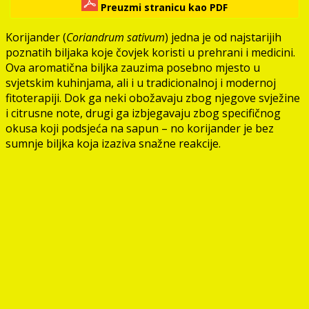
Preuzmi stranicu kao PDF
Korijander (
Coriandrum sativum
) jedna je od najstarijih
poznatih biljaka koje čovjek koristi u prehrani i medicini.
Ova aromatična biljka zauzima posebno mjesto u
svjetskim kuhinjama, ali i u tradicionalnoj i modernoj
fitoterapiji. Dok ga neki obožavaju zbog njegove svježine
i citrusne note, drugi ga izbjegavaju zbog specifičnog
okusa koji podsjeća na sapun – no korijander je bez
sumnje biljka koja izaziva snažne reakcije.