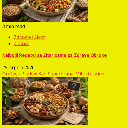
3 min read
Zdravlje i Život
Žitarice
Najbolji Recepti sa Žitaricama za Zdrave Obroke
25. srpnja 2026.
Orašasti Plodovi Kao Superhrana: Mitovi i Istine