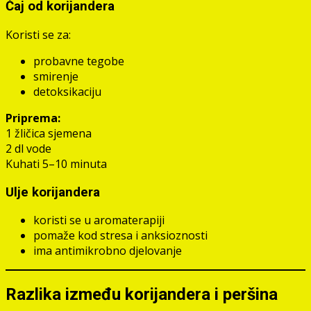
Čaj od korijandera
Koristi se za:
probavne tegobe
smirenje
detoksikaciju
Priprema:
1 žličica sjemena
2 dl vode
Kuhati 5–10 minuta
Ulje korijandera
koristi se u aromaterapiji
pomaže kod stresa i anksioznosti
ima antimikrobno djelovanje
Razlika između korijandera i peršina