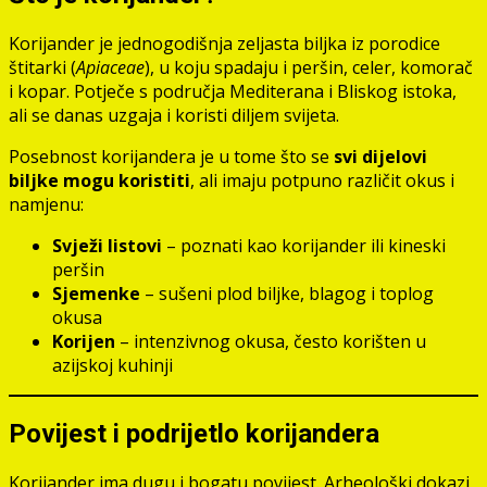
Korijander je jednogodišnja zeljasta biljka iz porodice
štitarki (
Apiaceae
), u koju spadaju i peršin, celer, komorač
i kopar. Potječe s područja Mediterana i Bliskog istoka,
ali se danas uzgaja i koristi diljem svijeta.
Posebnost korijandera je u tome što se
svi dijelovi
biljke mogu koristiti
, ali imaju potpuno različit okus i
namjenu:
Svježi listovi
– poznati kao korijander ili kineski
peršin
Sjemenke
– sušeni plod biljke, blagog i toplog
okusa
Korijen
– intenzivnog okusa, često korišten u
azijskoj kuhinji
Povijest i podrijetlo korijandera
Korijander ima dugu i bogatu povijest. Arheološki dokazi