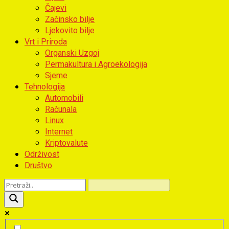
Čajevi
Začinsko bilje
Ljekovito bilje
Vrt i Priroda
Organski Uzgoj
Permakultura i Agroekologija
Sjeme
Tehnologija
Automobili
Računala
Linux
Internet
Kriptovalute
Održivost
Društvo