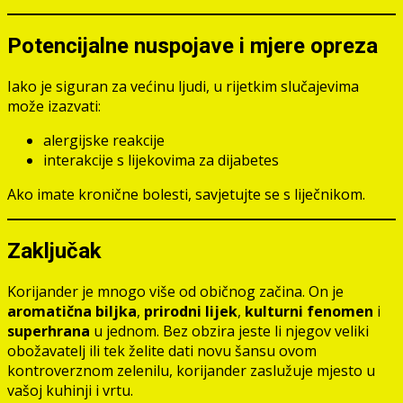
Potencijalne nuspojave i mjere opreza
Iako je siguran za većinu ljudi, u rijetkim slučajevima
može izazvati:
alergijske reakcije
interakcije s lijekovima za dijabetes
Ako imate kronične bolesti, savjetujte se s liječnikom.
Zaključak
Korijander je mnogo više od običnog začina. On je
aromatična biljka
,
prirodni lijek
,
kulturni fenomen
i
superhrana
u jednom. Bez obzira jeste li njegov veliki
obožavatelj ili tek želite dati novu šansu ovom
kontroverznom zelenilu, korijander zaslužuje mjesto u
vašoj kuhinji i vrtu.