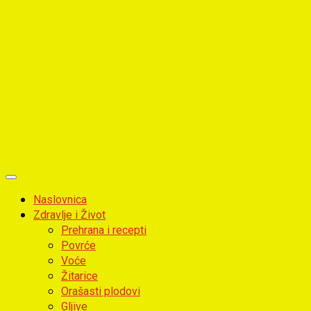
Primary
Menu
Naslovnica
Zdravlje i Život
Prehrana i recepti
Povrće
Voće
Žitarice
Orašasti plodovi
Gljive