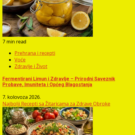
7 min read
Prehrana i recepti
Voće
Zdravlje i Život
Fermentirani Limun i Zdravlje – Prirodni Saveznik
Probave, Imuniteta i Općeg Blagostanja
7. kolovoza 2026.
Najbolji Recepti sa Žitaricama za Zdrave Obroke