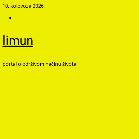
Skip
10. kolovoza 2026.
to
Facebook
content
limun
portal o održivom načinu života