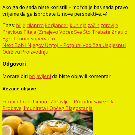
Ako ga do sada niste koristili – možda je baš sada pravo
vrijeme da ga isprobate iz nove perspektive. 🌱
Tags:
bilje
cilantro
korijander
kuhinja
začin
zdravlje
Post
Previous
Pitaja (Zmajevo Voće): Sve Što Trebate Znati o
Egzotičnom Supervoću
navigation
Next
Bob i Njegov Uzgoj – Potpuni Vodič za Uspješnu i
Održivu Proizvodnju
Odgovori
Morate biti
prijavljeni
da biste objavili komentar.
Vezane objave
Fermentirani Limun i Zdravlje – Prirodni Saveznik
Probave, Imuniteta i Općeg Blagostanja