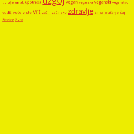
uzgoj
vegan
veganski
upotreba
tlo
ulje
umak
veganstvo
veganska
zdravlje
vrt
voće
vrste
zima
čaj
začinsko
vodič
začin
značenje
žitarice
život