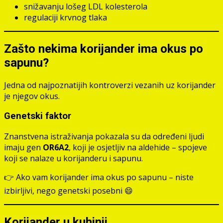
snižavanju lošeg LDL kolesterola
regulaciji krvnog tlaka
Zašto nekima korijander ima okus po
sapunu?
Jedna od najpoznatijih kontroverzi vezanih uz korijander
je njegov okus.
Genetski faktor
Znanstvena istraživanja pokazala su da određeni ljudi
imaju gen
OR6A2
, koji je osjetljiv na aldehide – spojeve
koji se nalaze u korijanderu i sapunu.
👉 Ako vam korijander ima okus po sapunu – niste
izbirljivi, nego genetski posebni 😄
Korijander u kuhinji