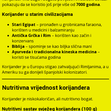
pokazuju da se koristio još prije više od
7000 godina
.
Korijander u starim civilizacijama
Stari Egipat
– pronađen u grobnicama faraona,
korišten u medicini i balzamiranju
Antička Grčka i Rim
– korišten kao začin i
konzervans
Biblija
– spominje se kao biljka slična mani
Ayurveda i tradicionalna kineska medicina
–
koristi se tisućama godina
Korijander je u Europu stigao zahvaljujući Rimljanima, a u
Ameriku su ga donijeli španjolski kolonizatori.
Nutritivna vrijednost korijandera
Korijander je niskokaloričan, ali nutritivno bogat.
Nutritivni sastav svježeg korijandera (100 g)