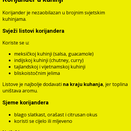
Korijander je nezaobilazan u brojnim svjetskim
kuhinjama.
Svježi listovi korijandera
Koriste se u:
meksičkoj kuhinji (salsa, guacamole)
indijskoj kuhinji (chutney, curry)
tajlandskoj i vijetnamskoj kuhinji
bliskoistočnim jelima
Listove je najbolje dodavati
na kraju kuhanja
, jer toplina
uništava aromu.
Sjeme korijandera
blago slatkast, orašast i citrusan okus
koristi se cijelo ili mljeveno