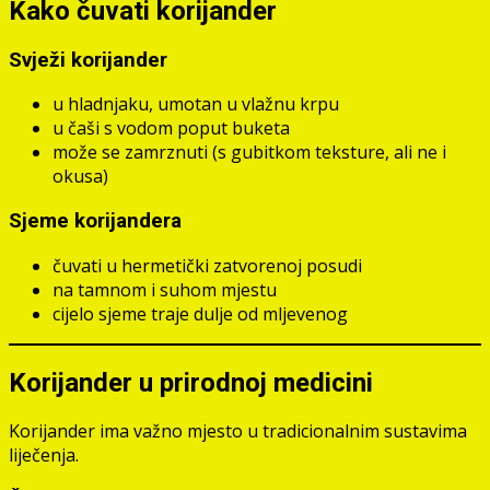
Kako čuvati korijander
Svježi korijander
u hladnjaku, umotan u vlažnu krpu
u čaši s vodom poput buketa
može se zamrznuti (s gubitkom teksture, ali ne i
okusa)
Sjeme korijandera
čuvati u hermetički zatvorenoj posudi
na tamnom i suhom mjestu
cijelo sjeme traje dulje od mljevenog
Korijander u prirodnoj medicini
Korijander ima važno mjesto u tradicionalnim sustavima
liječenja.