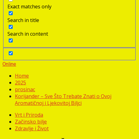
Exact matches only
Search in title
Search in content
Online
Home
2025
prosinac
Korijander – Sve Što Trebate Znati o Ovoj
Aromatičnoj i Ljekovitoj Biljci
Vrt i Priroda
Začinsko bilje
Zdravlje i Život