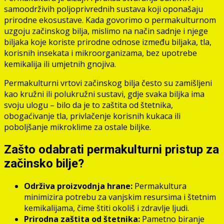
samoodrživih poljoprivrednih sustava koji oponašaju
prirodne ekosustave. Kada govorimo o permakulturnom
uzgoju začinskog bilja, mislimo na način sadnje i njege
biljaka koje koriste prirodne odnose između biljaka, tla,
korisnih insekata i mikroorganizama, bez upotrebe
kemikalija ili umjetnih gnojiva.
Permakulturni vrtovi začinskog bilja često su zamišljeni
kao kružni ili polukružni sustavi, gdje svaka biljka ima
svoju ulogu – bilo da je to zaštita od štetnika,
obogaćivanje tla, privlačenje korisnih kukaca ili
poboljšanje mikroklime za ostale biljke.
Zašto odabrati permakulturni pristup za
začinsko bilje?
Održiva proizvodnja hrane:
Permakultura
minimizira potrebu za vanjskim resursima i štetnim
kemikalijama, čime štiti okoliš i zdravlje ljudi.
Prirodna zaštita od štetnika:
Pametno biranje