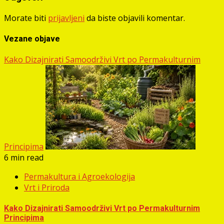
Morate biti
prijavljeni
da biste objavili komentar.
Vezane objave
Kako Dizajnirati Samoodrživi Vrt po Permakulturnim
Principima
6 min read
Permakultura i Agroekologija
Vrt i Priroda
Kako Dizajnirati Samoodrživi Vrt po Permakulturnim
Principima