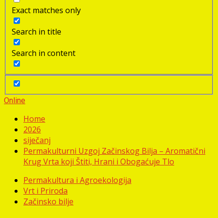
Exact matches only
Search in title
Search in content
Online
Home
2026
siječanj
Permakulturni Uzgoj Začinskog Bilja – Aromatični
Krug Vrta koji Štiti, Hrani i Obogaćuje Tlo
Permakultura i Agroekologija
Vrt i Priroda
Začinsko bilje