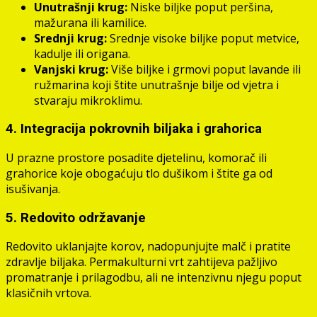
Unutrašnji krug:
Niske biljke poput peršina,
mažurana ili kamilice.
Srednji krug:
Srednje visoke biljke poput metvice,
kadulje ili origana.
Vanjski krug:
Više biljke i grmovi poput lavande ili
ružmarina koji štite unutrašnje bilje od vjetra i
stvaraju mikroklimu.
4. Integracija pokrovnih biljaka i grahorica
U prazne prostore posadite djetelinu, komorač ili
grahorice koje obogaćuju tlo dušikom i štite ga od
isušivanja.
5. Redovito održavanje
Redovito uklanjajte korov, nadopunjujte malč i pratite
zdravlje biljaka. Permakulturni vrt zahtijeva pažljivo
promatranje i prilagodbu, ali ne intenzivnu njegu poput
klasičnih vrtova.