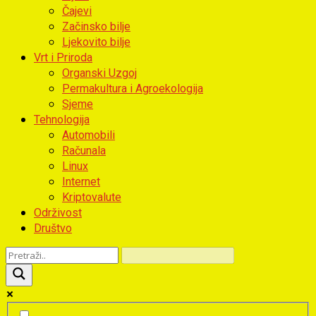
Čajevi
Začinsko bilje
Ljekovito bilje
Vrt i Priroda
Organski Uzgoj
Permakultura i Agroekologija
Sjeme
Tehnologija
Automobili
Računala
Linux
Internet
Kriptovalute
Održivost
Društvo