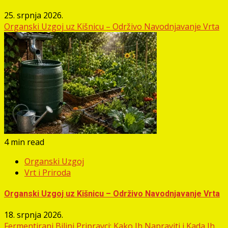
25. srpnja 2026.
Organski Uzgoj uz Kišnicu – Održivo Navodnjavanje Vrta
4 min read
Organski Uzgoj
Vrt i Priroda
Organski Uzgoj uz Kišnicu – Održivo Navodnjavanje Vrta
18. srpnja 2026.
Fermentirani Biljni Pripravci: Kako Ih Napraviti i Kada Ih