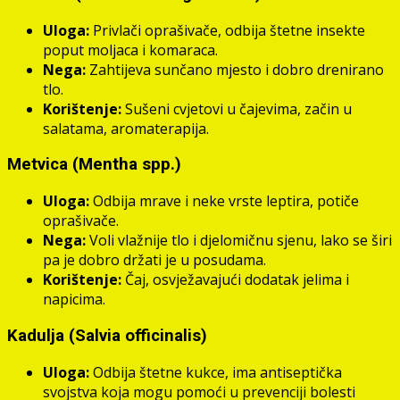
Uloga:
Privlači oprašivače, odbija štetne insekte
poput moljaca i komaraca.
Nega:
Zahtijeva sunčano mjesto i dobro drenirano
tlo.
Korištenje:
Sušeni cvjetovi u čajevima, začin u
salatama, aromaterapija.
Metvica (Mentha spp.)
Uloga:
Odbija mrave i neke vrste leptira, potiče
oprašivače.
Nega:
Voli vlažnije tlo i djelomičnu sjenu, lako se širi
pa je dobro držati je u posudama.
Korištenje:
Čaj, osvježavajući dodatak jelima i
napicima.
Kadulja (Salvia officinalis)
Uloga:
Odbija štetne kukce, ima antiseptička
svojstva koja mogu pomoći u prevenciji bolesti