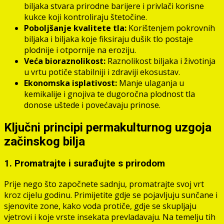
biljaka stvara prirodne barijere i privlači korisne
kukce koji kontroliraju štetočine.
Poboljšanje kvalitete tla:
Korištenjem pokrovnih
biljaka i biljaka koje fiksiraju dušik tlo postaje
plodnije i otpornije na eroziju.
Veća bioraznolikost:
Raznolikost biljaka i životinja
u vrtu potiče stabilniji i zdraviji ekosustav.
Ekonomska isplativost:
Manje ulaganja u
kemikalije i gnojiva te dugoročna plodnost tla
donose uštede i povećavaju prinose.
Ključni principi permakulturnog uzgoja
začinskog bilja
1. Promatrajte i surađujte s prirodom
Prije nego što započnete sadnju, promatrajte svoj vrt
kroz cijelu godinu. Primijetite gdje se pojavljuju sunčane i
sjenovite zone, kako voda protiče, gdje se skupljaju
vjetrovi i koje vrste insekata prevladavaju. Na temelju tih