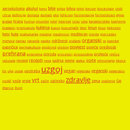
bilje
agroekologija
alkohol
biljna
benz
biljni
bitcoin
blockchain
chilli
biljke
domaći
eko
gljive
citrus
definicija
domaća
feferoni
fermentacija
fermentirani
hrana
grašak
imunitet
intel
internet
izraz
juha
karakteristike
humus
kiseljenje
kuhinja
limun
kupus
kupusnjače
liker
linux
ljekovito
krastavci
kriptovalute
ljute
ljeto
mediteran
mahunarke
masline
maslinovo
mercedes
menta
organski
održivost
metvica
namaz
navike
orašasti
naranča
os
paprike
povijest
papričice
povrće
prednosti
permakultura
plodored
plodovi
prehrana
proljeće
priroda
priprema
procesori
proizvodnja
rajčice
recepti
sorte
recept
sadnja
sjeme
računala
repa
slatko
tehnologija
tikvice
uzgoj
vegan
veganski
upotreba
tlo
ulje
umak
veganstvo
veganska
zdravlje
vrt
voće
vrste
zima
čaj
začinsko
vodič
začin
značenje
žitarice
život