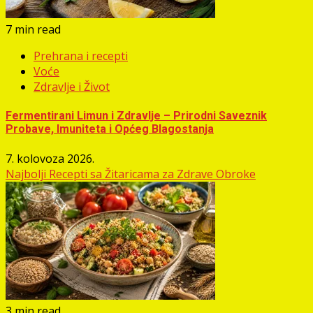
7 min read
Prehrana i recepti
Voće
Zdravlje i Život
Fermentirani Limun i Zdravlje – Prirodni Saveznik
Probave, Imuniteta i Općeg Blagostanja
7. kolovoza 2026.
Najbolji Recepti sa Žitaricama za Zdrave Obroke
3 min read