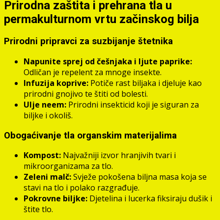
Prirodna zaštita i prehrana tla u
permakulturnom vrtu začinskog bilja
Prirodni pripravci za suzbijanje štetnika
Napunite sprej od češnjaka i ljute paprike:
Odličan je repelent za mnoge insekte.
Infuzija koprive:
Potiče rast biljaka i djeluje kao
prirodni gnojivo te štiti od bolesti.
Ulje neem:
Prirodni insekticid koji je siguran za
biljke i okoliš.
Obogaćivanje tla organskim materijalima
Kompost:
Najvažniji izvor hranjivih tvari i
mikroorganizama za tlo.
Zeleni malč:
Svježe pokošena biljna masa koja se
stavi na tlo i polako razgrađuje.
Pokrovne biljke:
Djetelina i lucerka fiksiraju dušik i
štite tlo.