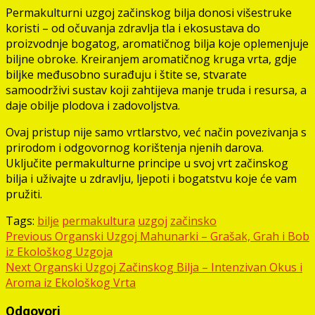
Permakulturni uzgoj začinskog bilja donosi višestruke
koristi – od očuvanja zdravlja tla i ekosustava do
proizvodnje bogatog, aromatičnog bilja koje oplemenjuje
biljne obroke. Kreiranjem aromatičnog kruga vrta, gdje
biljke međusobno surađuju i štite se, stvarate
samoodrživi sustav koji zahtijeva manje truda i resursa, a
daje obilje plodova i zadovoljstva.
Ovaj pristup nije samo vrtlarstvo, već način povezivanja s
prirodom i odgovornog korištenja njenih darova.
Uključite permakulturne principe u svoj vrt začinskog
bilja i uživajte u zdravlju, ljepoti i bogatstvu koje će vam
pružiti.
Tags:
bilje
permakultura
uzgoj
začinsko
Post
Previous
Organski Uzgoj Mahunarki – Grašak, Grah i Bob
iz Ekološkog Uzgoja
navigation
Next
Organski Uzgoj Začinskog Bilja – Intenzivan Okus i
Aroma iz Ekološkog Vrta
Odgovori