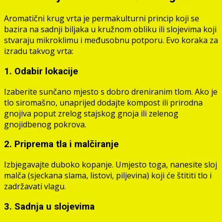
Aromatični krug vrta je permakulturni princip koji se
bazira na sadnji biljaka u kružnom obliku ili slojevima koji
stvaraju mikroklimu i međusobnu potporu. Evo koraka za
izradu takvog vrta:
1. Odabir lokacije
Izaberite sunčano mjesto s dobro dreniranim tlom. Ako je
tlo siromašno, unaprijed dodajte kompost ili prirodna
gnojiva poput zrelog stajskog gnoja ili zelenog
gnojidbenog pokrova.
2. Priprema tla i malčiranje
Izbjegavajte duboko kopanje. Umjesto toga, nanesite sloj
malča (sjeckana slama, listovi, piljevina) koji će štititi tlo i
zadržavati vlagu.
3. Sadnja u slojevima