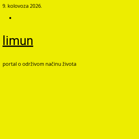
Skip
9. kolovoza 2026.
to
Facebook
content
limun
portal o održivom načinu života