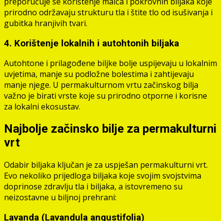
preporučuje se korištenje malča i pokrovnih biljaka koje
prirodno održavaju strukturu tla i štite tlo od isušivanja i
gubitka hranjivih tvari.
4. Korištenje lokalnih i autohtonih biljaka
Autohtone i prilagođene biljke bolje uspijevaju u lokalnim
uvjetima, manje su podložne bolestima i zahtijevaju
manje njege. U permakulturnom vrtu začinskog bilja
važno je birati vrste koje su prirodno otporne i korisne
za lokalni ekosustav.
Najbolje začinsko bilje za permakulturni
vrt
Odabir biljaka ključan je za uspješan permakulturni vrt.
Evo nekoliko prijedloga biljaka koje svojim svojstvima
doprinose zdravlju tla i biljaka, a istovremeno su
neizostavne u biljnoj prehrani:
Lavanda (Lavandula angustifolia)