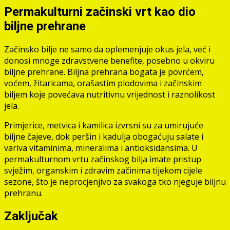
Permakulturni začinski vrt kao dio
biljne prehrane
Začinsko bilje ne samo da oplemenjuje okus jela, već i
donosi mnoge zdravstvene benefite, posebno u okviru
biljne prehrane. Biljna prehrana bogata je povrćem,
voćem, žitaricama, orašastim plodovima i začinskim
biljem koje povećava nutritivnu vrijednost i raznolikost
jela.
Primjerice, metvica i kamilica izvrsni su za umirujuće
biljne čajeve, dok peršin i kadulja obogaćuju salate i
variva vitaminima, mineralima i antioksidansima. U
permakulturnom vrtu začinskog bilja imate pristup
svježim, organskim i zdravim začinima tijekom cijele
sezone, što je neprocjenjivo za svakoga tko njeguje biljnu
prehranu.
Zaključak