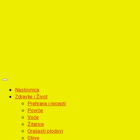
Primary
Menu
Naslovnica
Zdravlje i Život
Prehrana i recepti
Povrće
Voće
Žitarice
Orašasti plodovi
Gljive