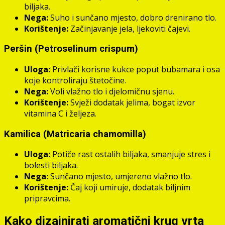
biljaka.
Nega:
Suho i sunčano mjesto, dobro drenirano tlo.
Korištenje:
Začinjavanje jela, ljekoviti čajevi.
Peršin (Petroselinum crispum)
Uloga:
Privlači korisne kukce poput bubamara i osa
koje kontroliraju štetočine.
Nega:
Voli vlažno tlo i djelomičnu sjenu.
Korištenje:
Svježi dodatak jelima, bogat izvor
vitamina C i željeza.
Kamilica (Matricaria chamomilla)
Uloga:
Potiče rast ostalih biljaka, smanjuje stres i
bolesti biljaka.
Nega:
Sunčano mjesto, umjereno vlažno tlo.
Korištenje:
Čaj koji umiruje, dodatak biljnim
pripravcima.
Kako dizajnirati aromatični krug vrta