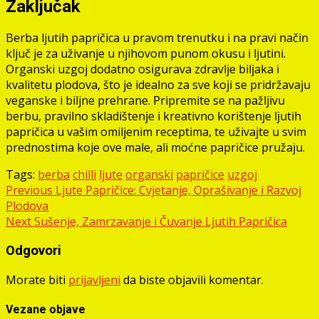
Zaključak
Berba ljutih papričica u pravom trenutku i na pravi način
ključ je za uživanje u njihovom punom okusu i ljutini.
Organski uzgoj dodatno osigurava zdravlje biljaka i
kvalitetu plodova, što je idealno za sve koji se pridržavaju
veganske i biljne prehrane. Pripremite se na pažljivu
berbu, pravilno skladištenje i kreativno korištenje ljutih
papričica u vašim omiljenim receptima, te uživajte u svim
prednostima koje ove male, ali moćne papričice pružaju.
Tags:
berba
chilli
ljute
organski
papričice
uzgoj
Post
Previous
Ljute Papričice: Cvjetanje, Oprašivanje i Razvoj
Plodova
navigation
Next
Sušenje, Zamrzavanje i Čuvanje Ljutih Papričica
Odgovori
Morate biti
prijavljeni
da biste objavili komentar.
Vezane objave