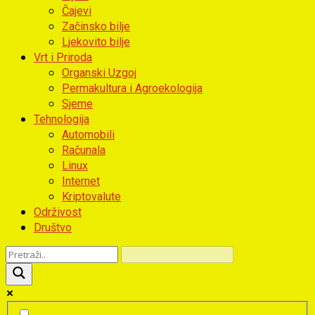
Čajevi
Začinsko bilje
Ljekovito bilje
Vrt i Priroda
Organski Uzgoj
Permakultura i Agroekologija
Sjeme
Tehnologija
Automobili
Računala
Linux
Internet
Kriptovalute
Održivost
Društvo