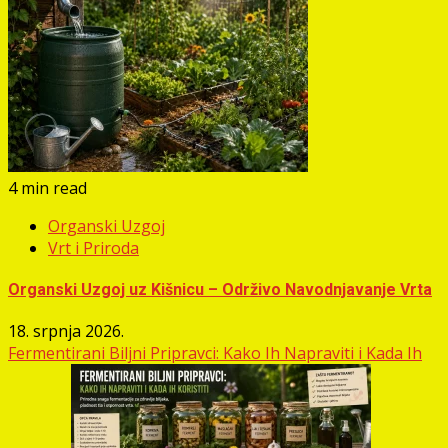
4 min read
Organski Uzgoj
Vrt i Priroda
Organski Uzgoj uz Kišnicu – Održivo Navodnjavanje Vrta
18. srpnja 2026.
Fermentirani Biljni Pripravci: Kako Ih Napraviti i Kada Ih