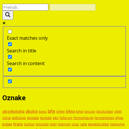
Exact matches only
Search in title
Search in content
Oznake
bilje
agroekologija
alkohol
biljna
benz
biljni
bitcoin
blockchain
chilli
biljke
domaći
eko
gljive
citrus
definicija
domaća
feferoni
fermentacija
fermentirani
hrana
grašak
imunitet
intel
internet
izraz
juha
karakteristike
humus
kiseljenje