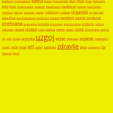
kuhinja
limun
kupus
kupusnjače
liker
linux
ljekovito
krastavci
kriptovalute
ljute
ljeto
mediteran
mahunarke
masline
maslinovo
mercedes
menta
organski
održivost
metvica
namaz
navike
orašasti
naranča
os
paprike
povijest
papričice
povrće
prednosti
permakultura
plodored
plodovi
prehrana
proljeće
priroda
priprema
procesori
proizvodnja
rajčice
recepti
sorte
recept
sadnja
sjeme
računala
repa
slatko
tehnologija
tikvice
uzgoj
vegan
veganski
upotreba
tlo
ulje
umak
veganstvo
veganska
zdravlje
vrt
voće
vrste
zima
čaj
začinsko
vodič
začin
značenje
žitarice
život