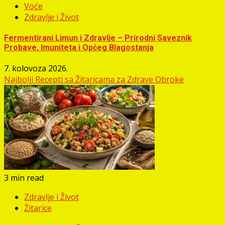
Voće
Zdravlje i Život
Fermentirani Limun i Zdravlje – Prirodni Saveznik
Probave, Imuniteta i Općeg Blagostanja
7. kolovoza 2026.
Najbolji Recepti sa Žitaricama za Zdrave Obroke
3 min read
Zdravlje i Život
Žitarice