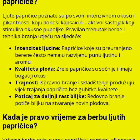
papričice?
Ljute papričice poznate su po svom intenzivnom okusu i
pikantnosti, koju donosi kapsaicin – aktivni sastojak koji
stimulira okusne pupoljke. Pravilan trenutak berbe i
tehnika branja utječu na sljedeće:
Intenzitet ljutine:
Papričice koje su preuranjeno
berene često nemaju razvijenu punu ljutinu i
aromu.
Kvaliteta ploda:
Zrele papričice su sočnije i imaju
bogatiji okus.
Trajnost:
Ispravno branje i skladištenje produžuju
vijek trajanja papričica bez gubitka kvalitete.
Poticaj za daljnji rast biljke:
Redovno branje
potiče biljku na stvaranje novih plodova.
Kada je pravo vrijeme za berbu ljutih
papričica?
Vrijeme berbe ovisi o vrsti papričice i namjeni, ali postoje