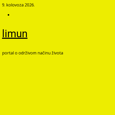
Skip
9. kolovoza 2026.
to
Facebook
content
limun
portal o održivom načinu života