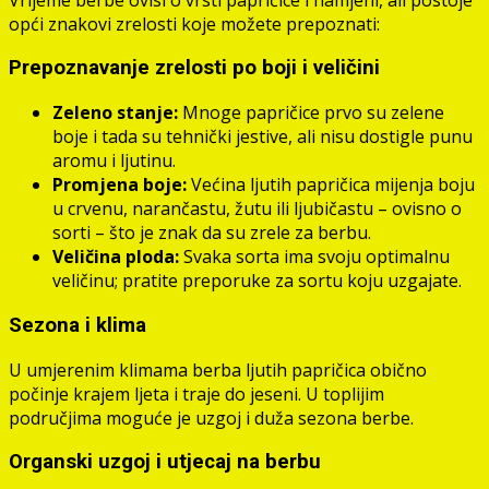
opći znakovi zrelosti koje možete prepoznati:
Prepoznavanje zrelosti po boji i veličini
Zeleno stanje:
Mnoge papričice prvo su zelene
boje i tada su tehnički jestive, ali nisu dostigle punu
aromu i ljutinu.
Promjena boje:
Većina ljutih papričica mijenja boju
u crvenu, narančastu, žutu ili ljubičastu – ovisno o
sorti – što je znak da su zrele za berbu.
Veličina ploda:
Svaka sorta ima svoju optimalnu
veličinu; pratite preporuke za sortu koju uzgajate.
Sezona i klima
U umjerenim klimama berba ljutih papričica obično
počinje krajem ljeta i traje do jeseni. U toplijim
područjima moguće je uzgoj i duža sezona berbe.
Organski uzgoj i utjecaj na berbu