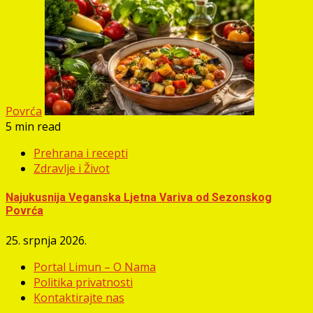
Povrća
5 min read
Prehrana i recepti
Zdravlje i Život
Najukusnija Veganska Ljetna Variva od Sezonskog
Povrća
25. srpnja 2026.
Portal Limun – O Nama
Politika privatnosti
Kontaktirajte nas