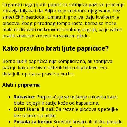
Organski uzgoj ljutih papričica zahtijeva pažljivo praćenje
zdravlja biljaka i tla. Biljke koje su dobro njegovane, bez
sintetičkih pesticida i umjetnih gnojiva, daju kvalitetnije
plodove. Zbog prirodnog tempa rasta, berba se može
malo razlikovati od konvencionalnog uzgoja, pa je važno
pratiti znakove zrelosti na svakom plodu.
Kako pravilno brati ljute papričice?
Berba ljutih papričica nije komplicirana, ali zahtijeva
pažnju kako ne biste oštetili biljku ili plodove. Evo
detaljnih uputa za pravilnu berbu:
Alati i priprema
Rukavice:
Preporučuje se nošenje rukavica kako
biste izbjegli iritacije kože od kapsaicina.
Oštri škare ili nož:
Za rezanje plodova s peteljke
bez oštećenja biljke.
Posuda za berbu:
Koristite košaru ili plitku posudu