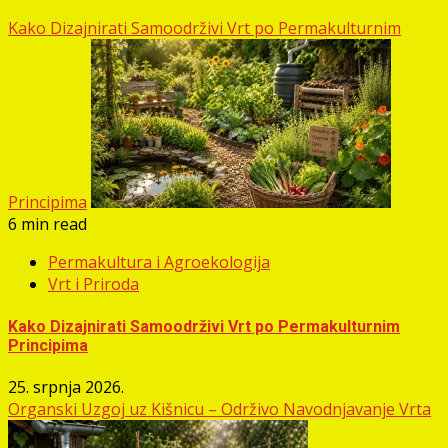
Kako Dizajnirati Samoodrživi Vrt po Permakulturnim
Principima
6 min read
Permakultura i Agroekologija
Vrt i Priroda
Kako Dizajnirati Samoodrživi Vrt po Permakulturnim
Principima
25. srpnja 2026.
Organski Uzgoj uz Kišnicu – Održivo Navodnjavanje Vrta