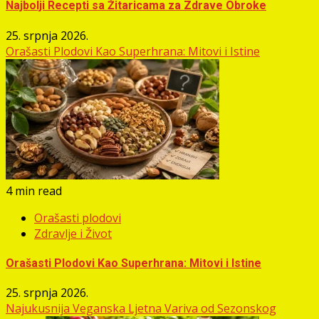
Najbolji Recepti sa Žitaricama za Zdrave Obroke
25. srpnja 2026.
Orašasti Plodovi Kao Superhrana: Mitovi i Istine
4 min read
Orašasti plodovi
Zdravlje i Život
Orašasti Plodovi Kao Superhrana: Mitovi i Istine
25. srpnja 2026.
Najukusnija Veganska Ljetna Variva od Sezonskog