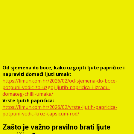
Od sjemena do boce, kako uzgojiti ljute papričice i
napraviti domaći ljuti umak:
https://limun.com.hr/2026/02/od-sjemena-do-boce-
potpuni-vodic-za-uzgoj-ljutih-papricica-i-izradu-
domaceg-chilli-umaka/
Vrste ljutih papričica:
https://limun.com.hr/2026/02/vrste-ljutih-papricica-
potpuni-vodic-kroz-capsicum-rod/
Zašto je važno pravilno brati ljute