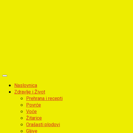
Primary
Menu
Naslovnica
Zdravlje i Život
Prehrana i recepti
Povrće
Voće
Žitarice
Orašasti plodovi
Gljive