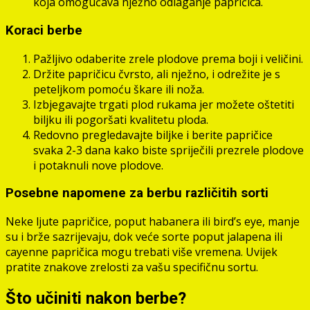
koja omogućava nježno odlaganje papričica.
Koraci berbe
Pažljivo odaberite zrele plodove prema boji i veličini.
Držite papričicu čvrsto, ali nježno, i odrežite je s
peteljkom pomoću škare ili noža.
Izbjegavajte trgati plod rukama jer možete oštetiti
biljku ili pogoršati kvalitetu ploda.
Redovno pregledavajte biljke i berite papričice
svaka 2-3 dana kako biste spriječili prezrele plodove
i potaknuli nove plodove.
Posebne napomene za berbu različitih sorti
Neke ljute papričice, poput habanera ili bird’s eye, manje
su i brže sazrijevaju, dok veće sorte poput jalapena ili
cayenne papričica mogu trebati više vremena. Uvijek
pratite znakove zrelosti za vašu specifičnu sortu.
Što učiniti nakon berbe?