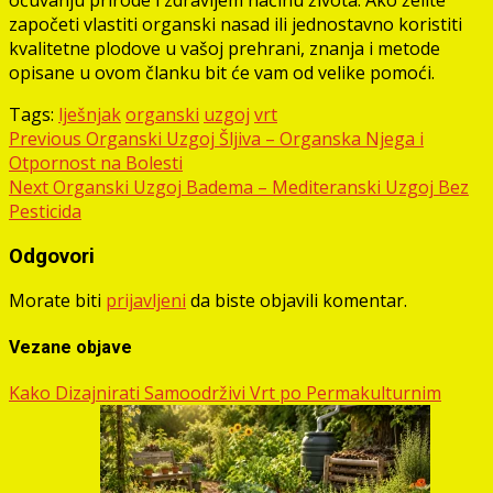
započeti vlastiti organski nasad ili jednostavno koristiti
kvalitetne plodove u vašoj prehrani, znanja i metode
opisane u ovom članku bit će vam od velike pomoći.
Tags:
lješnjak
organski
uzgoj
vrt
Post
Previous
Organski Uzgoj Šljiva – Organska Njega i
Otpornost na Bolesti
navigation
Next
Organski Uzgoj Badema – Mediteranski Uzgoj Bez
Pesticida
Odgovori
Morate biti
prijavljeni
da biste objavili komentar.
Vezane objave
Kako Dizajnirati Samoodrživi Vrt po Permakulturnim