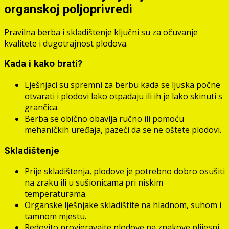
organskoj poljoprivredi
Pravilna berba i skladištenje ključni su za očuvanje
kvalitete i dugotrajnost plodova.
Kada i kako brati?
Lješnjaci su spremni za berbu kada se ljuska počne
otvarati i plodovi lako otpadaju ili ih je lako skinuti s
grančica.
Berba se obično obavlja ručno ili pomoću
mehaničkih uređaja, pazeći da se ne oštete plodovi.
Skladištenje
Prije skladištenja, plodove je potrebno dobro osušiti
na zraku ili u sušionicama pri niskim
temperaturama.
Organske lješnjake skladištite na hladnom, suhom i
tamnom mjestu.
Redovito provjeravajte plodove na znakove plijesni