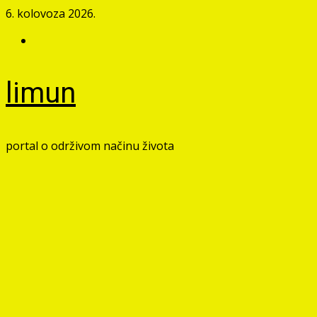
Skip
6. kolovoza 2026.
to
Facebook
content
limun
portal o održivom načinu života