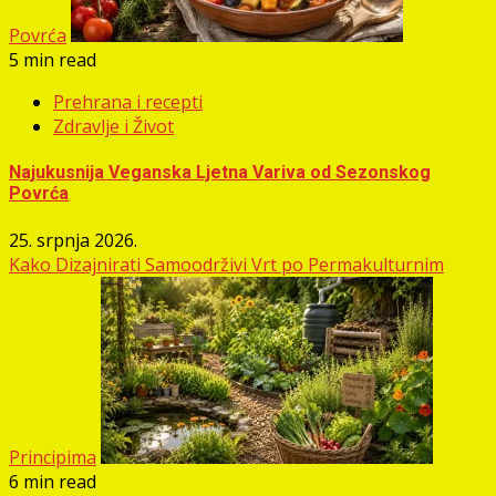
Povrća
5 min read
Prehrana i recepti
Zdravlje i Život
Najukusnija Veganska Ljetna Variva od Sezonskog
Povrća
25. srpnja 2026.
Kako Dizajnirati Samoodrživi Vrt po Permakulturnim
Principima
6 min read