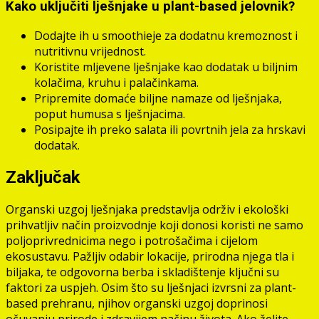
Kako uključiti lješnjake u plant-based jelovnik?
Dodajte ih u smoothieje za dodatnu kremoznost i
nutritivnu vrijednost.
Koristite mljevene lješnjake kao dodatak u biljnim
kolačima, kruhu i palačinkama.
Pripremite domaće biljne namaze od lješnjaka,
poput humusa s lješnjacima.
Posipajte ih preko salata ili povrtnih jela za hrskavi
dodatak.
Zaključak
Organski uzgoj lješnjaka predstavlja održiv i ekološki
prihvatljiv način proizvodnje koji donosi koristi ne samo
poljoprivrednicima nego i potrošačima i cijelom
ekosustavu. Pažljiv odabir lokacije, prirodna njega tla i
biljaka, te odgovorna berba i skladištenje ključni su
faktori za uspjeh. Osim što su lješnjaci izvrsni za plant-
based prehranu, njihov organski uzgoj doprinosi
očuvanju prirode i zdravijem načinu života. Ako želite