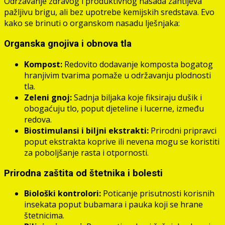
Održavanje zdravog i produktivnog nasada zahtijeva
pažljivu brigu, ali bez upotrebe kemijskih sredstava. Evo
kako se brinuti o organskom nasadu lješnjaka:
Organska gnojiva i obnova tla
Kompost:
Redovito dodavanje komposta bogatog
hranjivim tvarima pomaže u održavanju plodnosti
tla.
Zeleni gnoj:
Sadnja biljaka koje fiksiraju dušik i
obogaćuju tlo, poput djeteline i lucerne, između
redova.
Biostimulansi i biljni ekstrakti:
Prirodni pripravci
poput ekstrakta koprive ili nevena mogu se koristiti
za poboljšanje rasta i otpornosti.
Prirodna zaštita od štetnika i bolesti
Biološki kontrolori:
Poticanje prisutnosti korisnih
insekata poput bubamara i pauka koji se hrane
štetnicima.