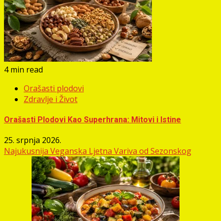
4 min read
Orašasti plodovi
Zdravlje i Život
Orašasti Plodovi Kao Superhrana: Mitovi i Istine
25. srpnja 2026.
Najukusnija Veganska Ljetna Variva od Sezonskog