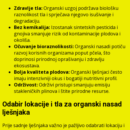
Zdravlje tla:
Organski uzgoj podržava biološku
raznolikost tla i sprječava njegovo isušivanje i
degradaciju.
Bez kemikalija:
Izostanak sintetskih pesticida i
gnojiva smanjuje rizik od kontaminacije plodova i
okoliša.
Očuvanje bioraznolikosti:
Organski nasadi potiču
razvoj korisnih organizama poput pčela, što
doprinosi prirodnoj oprašivanju i zdravlju
ekosustava.
Bolja kvaliteta plodova:
Organski lješnjaci često
imaju intenzivniji okus i bogatiji nutritivni profil.
Održivost:
Održivi pristupi smanjuju emisiju
stakleničkih plinova i štite prirodne resurse.
Odabir lokacije i tla za organski nasad
lješnjaka
Prije sadnje lješnjaka važno je pažljivo odabrati lokaciju i