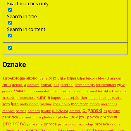
Exact matches only
Search in title
Search in content
Oznake
bilje
agroekologija
alkohol
biljna
benz
biljni
bitcoin
blockchain
chilli
biljke
domaći
eko
gljive
citrus
definicija
domaća
feferoni
fermentacija
fermentirani
hrana
grašak
imunitet
intel
internet
izraz
juha
karakteristike
humus
kiseljenje
kuhinja
limun
kupus
kupusnjače
liker
linux
ljekovito
krastavci
kriptovalute
ljute
ljeto
mediteran
mahunarke
masline
maslinovo
mercedes
menta
organski
održivost
metvica
namaz
navike
orašasti
naranča
os
paprike
povijest
papričice
povrće
prednosti
permakultura
plodored
plodovi
prehrana
proljeće
priroda
priprema
procesori
proizvodnja
rajčice
recepti
sorte
recept
sadnja
sjeme
računala
repa
slatko
tehnologija
tikvice