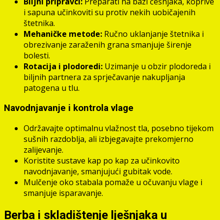
Biljni pripravci:
Preparati na bazi češnjaka, koprive
i sapuna učinkoviti su protiv nekih uobičajenih
štetnika.
Mehaničke metode:
Ručno uklanjanje štetnika i
obrezivanje zaraženih grana smanjuje širenje
bolesti.
Rotacija i plodoredi:
Uzimanje u obzir plodoreda i
biljnih partnera za sprječavanje nakupljanja
patogena u tlu.
Navodnjavanje i kontrola vlage
Održavajte optimalnu vlažnost tla, posebno tijekom
sušnih razdoblja, ali izbjegavajte prekomjerno
zalijevanje.
Koristite sustave kap po kap za učinkovito
navodnjavanje, smanjujući gubitak vode.
Mulčenje oko stabala pomaže u očuvanju vlage i
smanjuje isparavanje.
Berba i skladištenje lješnjaka u