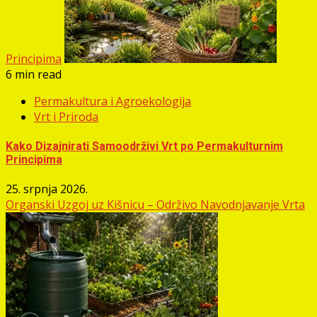
Principima
6 min read
Permakultura i Agroekologija
Vrt i Priroda
Kako Dizajnirati Samoodrživi Vrt po Permakulturnim
Principima
25. srpnja 2026.
Organski Uzgoj uz Kišnicu – Održivo Navodnjavanje Vrta