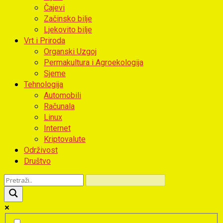
Čajevi
Začinsko bilje
Ljekovito bilje
Vrt i Priroda
Organski Uzgoj
Permakultura i Agroekologija
Sjeme
Tehnologija
Automobili
Računala
Linux
Internet
Kriptovalute
Održivost
Društvo