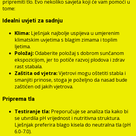
pripremiti tlo. Evo nekoliko savjeta koji će vam pomoći u
tome:
Idealni uvjeti za sadnju
Klima:
Lješnjak najbolje uspijeva u umjerenim
klimatskim uvjetima s blagim zimama i toplim
ljetima.
Položaj:
Odaberite položaj s dobrom sunčanom
ekspozicijom, jer to potiče razvoj plodova i zdrav
rast stabala.
Zaštita od vjetra:
Vjetrovi mogu oštetiti stabla i
smanjiti prinose, stoga je poželjno da nasad bude
zaštićen od jakih vjetrova.
Priprema tla
Testiranje tla:
Preporučuje se analiza tla kako bi
se utvrdila pH vrijednost i nutritivna struktura.
Lješnjak preferira blago kisela do neutralna tla (pH
6.0-7.0).