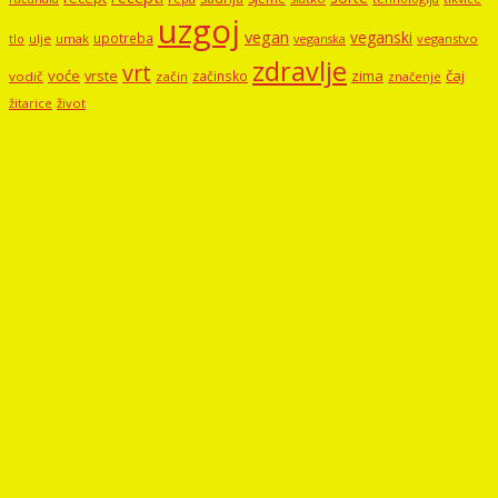
uzgoj
vegan
veganski
upotreba
tlo
ulje
umak
veganstvo
veganska
zdravlje
vrt
voće
vrste
zima
čaj
začinsko
vodič
začin
značenje
žitarice
život