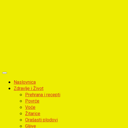
Primary
Menu
Naslovnica
Zdravlje i Život
Prehrana i recepti
Povrće
Voće
Žitarice
Orašasti plodovi
Gljive