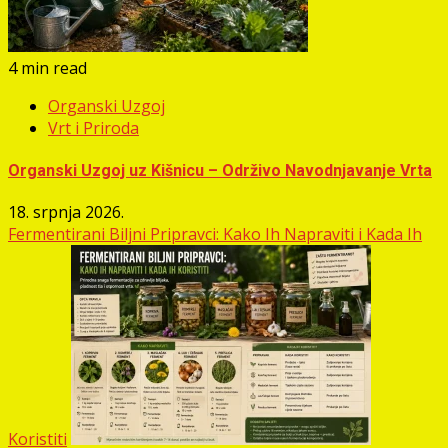
4 min read
Organski Uzgoj
Vrt i Priroda
Organski Uzgoj uz Kišnicu – Održivo Navodnjavanje Vrta
18. srpnja 2026.
Fermentirani Biljni Pripravci: Kako Ih Napraviti i Kada Ih
Koristiti