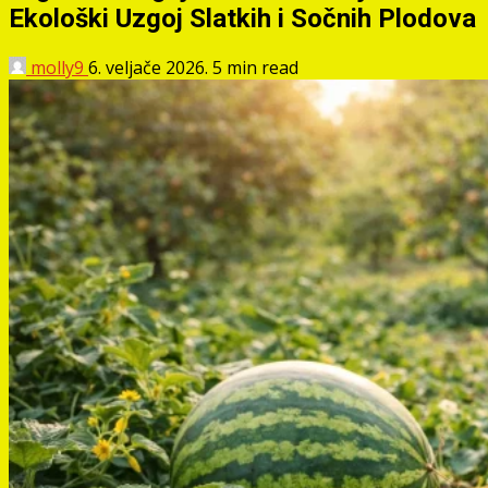
Ekološki Uzgoj Slatkih i Sočnih Plodova
molly9
6. veljače 2026.
5 min read