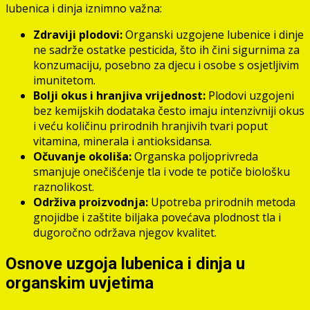
lubenica i dinja iznimno važna:
Zdraviji plodovi:
Organski uzgojene lubenice i dinje
ne sadrže ostatke pesticida, što ih čini sigurnima za
konzumaciju, posebno za djecu i osobe s osjetljivim
imunitetom.
Bolji okus i hranjiva vrijednost:
Plodovi uzgojeni
bez kemijskih dodataka često imaju intenzivniji okus
i veću količinu prirodnih hranjivih tvari poput
vitamina, minerala i antioksidansa.
Očuvanje okoliša:
Organska poljoprivreda
smanjuje onečišćenje tla i vode te potiče biološku
raznolikost.
Održiva proizvodnja:
Upotreba prirodnih metoda
gnojidbe i zaštite biljaka povećava plodnost tla i
dugoročno održava njegov kvalitet.
Osnove uzgoja lubenica i dinja u
organskim uvjetima