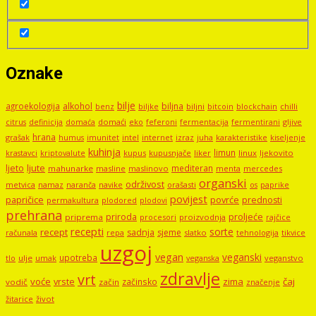
Oznake
bilje
agroekologija
alkohol
biljna
benz
biljni
bitcoin
blockchain
chilli
biljke
domaći
eko
gljive
citrus
definicija
domaća
feferoni
fermentacija
fermentirani
hrana
grašak
imunitet
intel
internet
izraz
juha
karakteristike
humus
kiseljenje
kuhinja
limun
kupus
kupusnjače
liker
linux
ljekovito
krastavci
kriptovalute
ljute
ljeto
mediteran
mahunarke
masline
maslinovo
mercedes
menta
organski
održivost
metvica
namaz
navike
orašasti
naranča
os
paprike
povijest
papričice
povrće
prednosti
permakultura
plodored
plodovi
prehrana
proljeće
priroda
priprema
procesori
proizvodnja
rajčice
recepti
sorte
recept
sadnja
sjeme
računala
repa
slatko
tehnologija
tikvice
uzgoj
vegan
veganski
upotreba
tlo
ulje
umak
veganstvo
veganska
zdravlje
vrt
voće
vrste
zima
čaj
začinsko
vodič
začin
značenje
žitarice
život