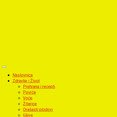
Primary
Menu
Naslovnica
Zdravlje i Život
Prehrana i recepti
Povrće
Voće
Žitarice
Orašasti plodovi
Gljive