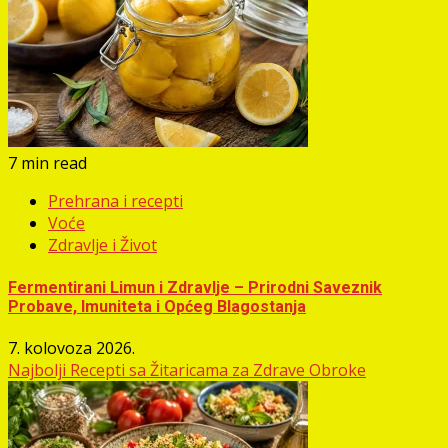
7 min read
Prehrana i recepti
Voće
Zdravlje i Život
Fermentirani Limun i Zdravlje – Prirodni Saveznik
Probave, Imuniteta i Općeg Blagostanja
7. kolovoza 2026.
Najbolji Recepti sa Žitaricama za Zdrave Obroke