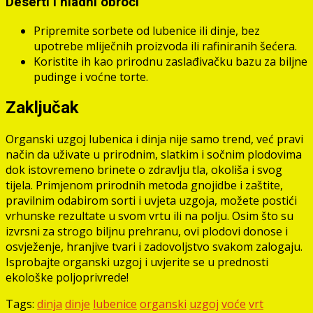
Deserti i hladni obroci
Pripremite sorbete od lubenice ili dinje, bez
upotrebe mliječnih proizvoda ili rafiniranih šećera.
Koristite ih kao prirodnu zaslađivačku bazu za biljne
pudinge i voćne torte.
Zaključak
Organski uzgoj lubenica i dinja nije samo trend, već pravi
način da uživate u prirodnim, slatkim i sočnim plodovima
dok istovremeno brinete o zdravlju tla, okoliša i svog
tijela. Primjenom prirodnih metoda gnojidbe i zaštite,
pravilnim odabirom sorti i uvjeta uzgoja, možete postići
vrhunske rezultate u svom vrtu ili na polju. Osim što su
izvrsni za strogo biljnu prehranu, ovi plodovi donose i
osvježenje, hranjive tvari i zadovoljstvo svakom zalogaju.
Isprobajte organski uzgoj i uvjerite se u prednosti
ekološke poljoprivrede!
Tags:
dinja
dinje
lubenice
organski
uzgoj
voće
vrt