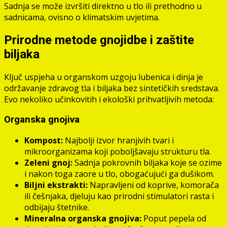
Sadnja se može izvršiti direktno u tlo ili prethodno u
sadnicama, ovisno o klimatskim uvjetima.
Prirodne metode gnojidbe i zaštite
biljaka
Ključ uspjeha u organskom uzgoju lubenica i dinja je
održavanje zdravog tla i biljaka bez sintetičkih sredstava.
Evo nekoliko učinkovitih i ekološki prihvatljivih metoda:
Organska gnojiva
Kompost:
Najbolji izvor hranjivih tvari i
mikroorganizama koji poboljšavaju strukturu tla.
Zeleni gnoj:
Sadnja pokrovnih biljaka koje se ozime
i nakon toga zaore u tlo, obogaćujući ga dušikom.
Biljni ekstrakti:
Napravljeni od koprive, komorača
ili češnjaka, djeluju kao prirodni stimulatori rasta i
odbijaju štetnike.
Mineralna organska gnojiva:
Poput pepela od