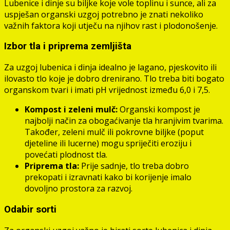
Lubenice i dinje su biljke koje vole toplinu i sunce, ali za
uspješan organski uzgoj potrebno je znati nekoliko
važnih faktora koji utječu na njihov rast i plodonošenje.
Izbor tla i priprema zemljišta
Za uzgoj lubenica i dinja idealno je lagano, pjeskovito ili
ilovasto tlo koje je dobro drenirano. Tlo treba biti bogato
organskom tvari i imati pH vrijednost između 6,0 i 7,5.
Kompost i zeleni mulč:
Organski kompost je
najbolji način za obogaćivanje tla hranjivim tvarima.
Također, zeleni mulč ili pokrovne biljke (poput
djeteline ili lucerne) mogu spriječiti eroziju i
povećati plodnost tla.
Priprema tla:
Prije sadnje, tlo treba dobro
prekopati i izravnati kako bi korijenje imalo
dovoljno prostora za razvoj.
Odabir sorti