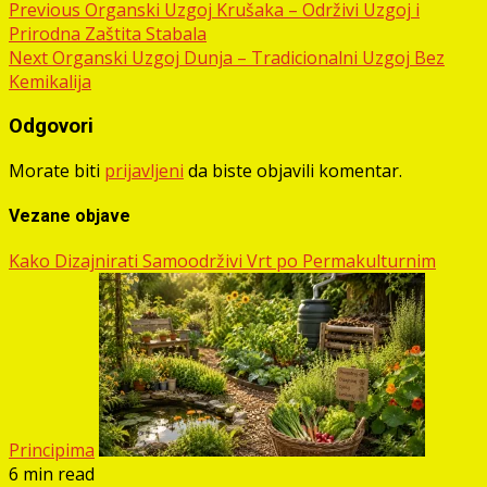
Post
Previous
Organski Uzgoj Krušaka – Održivi Uzgoj i
Prirodna Zaštita Stabala
navigation
Next
Organski Uzgoj Dunja – Tradicionalni Uzgoj Bez
Kemikalija
Odgovori
Morate biti
prijavljeni
da biste objavili komentar.
Vezane objave
Kako Dizajnirati Samoodrživi Vrt po Permakulturnim
Principima
6 min read