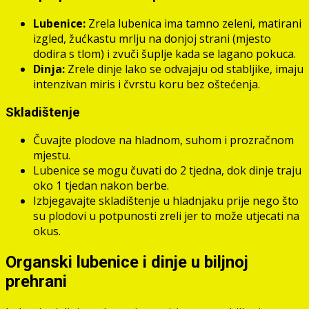
Lubenice:
Zrela lubenica ima tamno zeleni, matirani
izgled, žućkastu mrlju na donjoj strani (mjesto
dodira s tlom) i zvuči šuplje kada se lagano pokuca.
Dinja:
Zrele dinje lako se odvajaju od stabljike, imaju
intenzivan miris i čvrstu koru bez oštećenja.
Skladištenje
Čuvajte plodove na hladnom, suhom i prozračnom
mjestu.
Lubenice se mogu čuvati do 2 tjedna, dok dinje traju
oko 1 tjedan nakon berbe.
Izbjegavajte skladištenje u hladnjaku prije nego što
su plodovi u potpunosti zreli jer to može utjecati na
okus.
Organski lubenice i dinje u biljnoj
prehrani