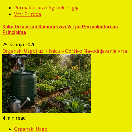
Permakultura i Agroekologija
Vrt i Priroda
Kako Dizajnirati Samoodrživi Vrt po Permakulturnim
Principima
25. srpnja 2026.
Organski Uzgoj uz Kišnicu – Održivo Navodnjavanje Vrta
4 min read
Organski Uzgoj