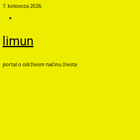
Skip
7. kolovoza 2026.
to
Facebook
content
limun
portal o održivom načinu života