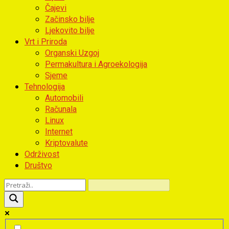
Čajevi
Začinsko bilje
Ljekovito bilje
Vrt i Priroda
Organski Uzgoj
Permakultura i Agroekologija
Sjeme
Tehnologija
Automobili
Računala
Linux
Internet
Kriptovalute
Održivost
Društvo