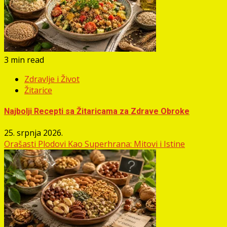
3 min read
Zdravlje i Život
Žitarice
Najbolji Recepti sa Žitaricama za Zdrave Obroke
25. srpnja 2026.
Orašasti Plodovi Kao Superhrana: Mitovi i Istine