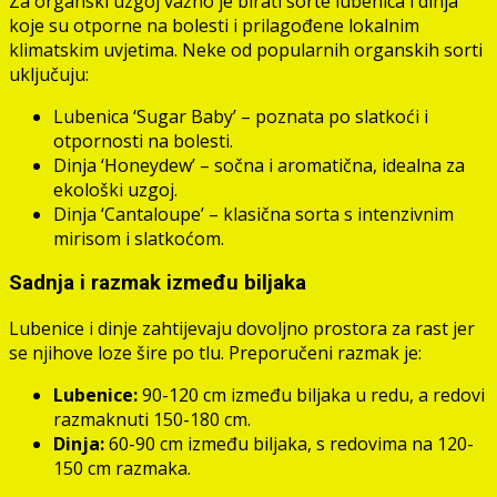
Za organski uzgoj važno je birati sorte lubenica i dinja
koje su otporne na bolesti i prilagođene lokalnim
klimatskim uvjetima. Neke od popularnih organskih sorti
uključuju:
Lubenica ‘Sugar Baby’ – poznata po slatkoći i
otpornosti na bolesti.
Dinja ‘Honeydew’ – sočna i aromatična, idealna za
ekološki uzgoj.
Dinja ‘Cantaloupe’ – klasična sorta s intenzivnim
mirisom i slatkoćom.
Sadnja i razmak između biljaka
Lubenice i dinje zahtijevaju dovoljno prostora za rast jer
se njihove loze šire po tlu. Preporučeni razmak je:
Lubenice:
90-120 cm između biljaka u redu, a redovi
razmaknuti 150-180 cm.
Dinja:
60-90 cm između biljaka, s redovima na 120-
150 cm razmaka.