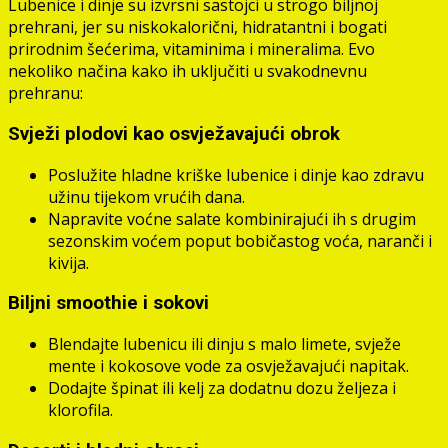
Lubenice i dinje su izvrsni sastojci u strogo biljnoj
prehrani, jer su niskokalorični, hidratantni i bogati
prirodnim šećerima, vitaminima i mineralima. Evo
nekoliko načina kako ih uključiti u svakodnevnu
prehranu:
Svježi plodovi kao osvježavajući obrok
Poslužite hladne kriške lubenice i dinje kao zdravu
užinu tijekom vrućih dana.
Napravite voćne salate kombinirajući ih s drugim
sezonskim voćem poput bobičastog voća, naranči i
kivija.
Biljni smoothie i sokovi
Blendajte lubenicu ili dinju s malo limete, svježe
mente i kokosove vode za osvježavajući napitak.
Dodajte špinat ili kelj za dodatnu dozu željeza i
klorofila.