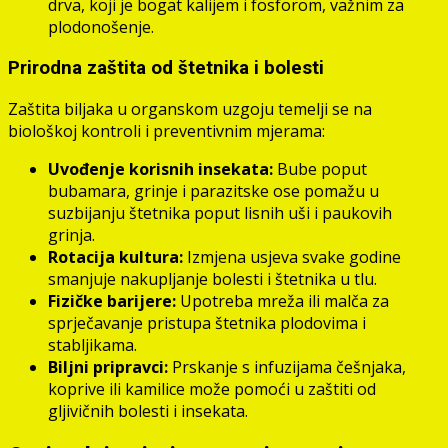
drva, koji je bogat kalijem i fosforom, važnim za
plodonošenje.
Prirodna zaštita od štetnika i bolesti
Zaštita biljaka u organskom uzgoju temelji se na
biološkoj kontroli i preventivnim mjerama:
Uvođenje korisnih insekata:
Bube poput
bubamara, grinje i parazitske ose pomažu u
suzbijanju štetnika poput lisnih uši i paukovih
grinja.
Rotacija kultura:
Izmjena usjeva svake godine
smanjuje nakupljanje bolesti i štetnika u tlu.
Fizičke barijere:
Upotreba mreža ili malča za
sprječavanje pristupa štetnika plodovima i
stabljikama.
Biljni pripravci:
Prskanje s infuzijama češnjaka,
koprive ili kamilice može pomoći u zaštiti od
gljivičnih bolesti i insekata.