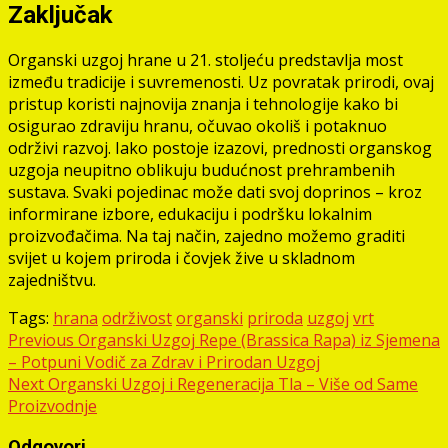
Zaključak
Organski uzgoj hrane u 21. stoljeću predstavlja most
između tradicije i suvremenosti. Uz povratak prirodi, ovaj
pristup koristi najnovija znanja i tehnologije kako bi
osigurao zdraviju hranu, očuvao okoliš i potaknuo
održivi razvoj. Iako postoje izazovi, prednosti organskog
uzgoja neupitno oblikuju budućnost prehrambenih
sustava. Svaki pojedinac može dati svoj doprinos – kroz
informirane izbore, edukaciju i podršku lokalnim
proizvođačima. Na taj način, zajedno možemo graditi
svijet u kojem priroda i čovjek žive u skladnom
zajedništvu.
Tags:
hrana
održivost
organski
priroda
uzgoj
vrt
Post
Previous
Organski Uzgoj Repe (Brassica Rapa) iz Sjemena
– Potpuni Vodič za Zdrav i Prirodan Uzgoj
navigation
Next
Organski Uzgoj i Regeneracija Tla – Više od Same
Proizvodnje
Odgovori