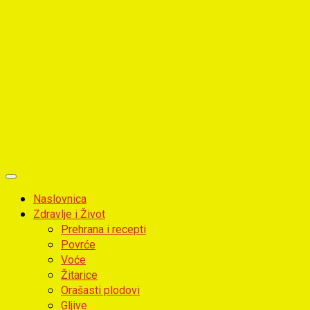
Primary
Menu
Naslovnica
Zdravlje i Život
Prehrana i recepti
Povrće
Voće
Žitarice
Orašasti plodovi
Gljive