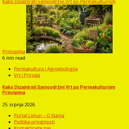
Kako Dizajnirati Samoodrživi Vrt po Permakulturnim
Principima
6 min read
Permakultura i Agroekologija
Vrt i Priroda
Kako Dizajnirati Samoodrživi Vrt po Permakulturnim
Principima
25. srpnja 2026.
Portal Limun – O Nama
Politika privatnosti
Kontaktirajte nas