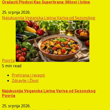
Orašasti Plodovi Kao Superhrana: Mitovi i Istine
25. srpnja 2026.
Najukusnija Veganska Ljetna Variva od Sezonskog
Povrća
5 min read
Prehrana i recepti
Zdravlje i Život
Najukusnija Veganska Ljetna Variva od Sezonskog
Povrća
25. srpnja 2026.