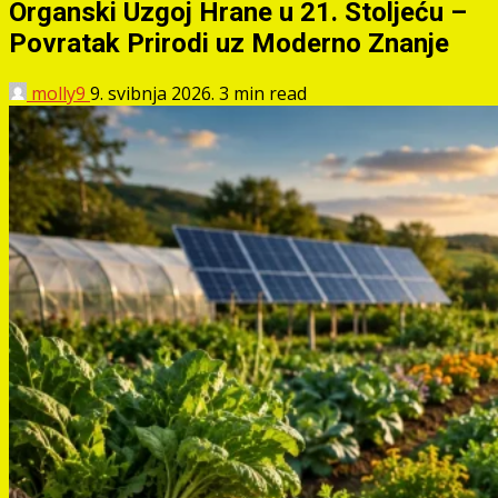
Organski Uzgoj Hrane u 21. Stoljeću –
Povratak Prirodi uz Moderno Znanje
molly9
9. svibnja 2026.
3 min read