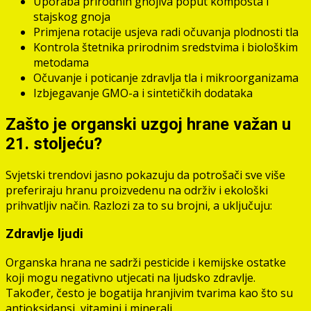
Uporaba prirodnih gnojiva poput komposta i
stajskog gnoja
Primjena rotacije usjeva radi očuvanja plodnosti tla
Kontrola štetnika prirodnim sredstvima i biološkim
metodama
Očuvanje i poticanje zdravlja tla i mikroorganizama
Izbjegavanje GMO-a i sintetičkih dodataka
Zašto je organski uzgoj hrane važan u
21. stoljeću?
Svjetski trendovi jasno pokazuju da potrošači sve više
preferiraju hranu proizvedenu na održiv i ekološki
prihvatljiv način. Razlozi za to su brojni, a uključuju:
Zdravlje ljudi
Organska hrana ne sadrži pesticide i kemijske ostatke
koji mogu negativno utjecati na ljudsko zdravlje.
Također, često je bogatija hranjivim tvarima kao što su
antioksidansi, vitamini i minerali.