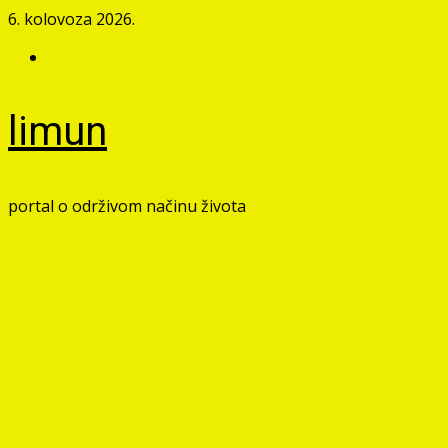
Skip
6. kolovoza 2026.
to
Facebook
content
limun
portal o održivom načinu života