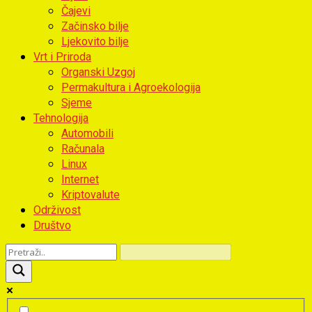
Čajevi
Začinsko bilje
Ljekovito bilje
Vrt i Priroda
Organski Uzgoj
Permakultura i Agroekologija
Sjeme
Tehnologija
Automobili
Računala
Linux
Internet
Kriptovalute
Održivost
Društvo