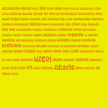
bilje
agroekologija
alkohol
biljna
benz
biljni
bitcoin
blockchain
chilli
biljke
domaći
eko
gljive
citrus
definicija
domaća
feferoni
fermentacija
fermentirani
hrana
grašak
imunitet
intel
internet
izraz
juha
karakteristike
humus
kiseljenje
kuhinja
limun
kupus
kupusnjače
liker
linux
ljekovito
krastavci
kriptovalute
ljute
ljeto
mediteran
mahunarke
masline
maslinovo
mercedes
menta
organski
održivost
metvica
namaz
navike
orašasti
naranča
os
paprike
povijest
papričice
povrće
prednosti
permakultura
plodored
plodovi
prehrana
proljeće
priroda
priprema
procesori
proizvodnja
rajčice
recepti
sorte
recept
sadnja
sjeme
računala
repa
slatko
tehnologija
tikvice
uzgoj
vegan
veganski
upotreba
tlo
ulje
umak
veganstvo
veganska
zdravlje
vrt
voće
vrste
zima
čaj
začinsko
vodič
začin
značenje
žitarice
život