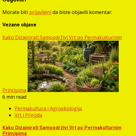
Morate biti
prijavljeni
da biste objavili komentar.
Vezane objave
Kako Dizajnirati Samoodrživi Vrt po Permakulturnim
Principima
6 min read
Permakultura i Agroekologija
Vrt i Priroda
Kako Dizajnirati Samoodrživi Vrt po Permakulturnim
Principima