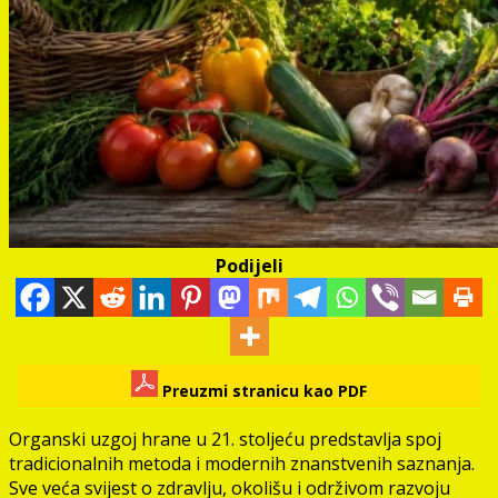
Podijeli
Preuzmi stranicu kao PDF
Organski uzgoj hrane u 21. stoljeću predstavlja spoj
tradicionalnih metoda i modernih znanstvenih saznanja.
Sve veća svijest o zdravlju, okolišu i održivom razvoju