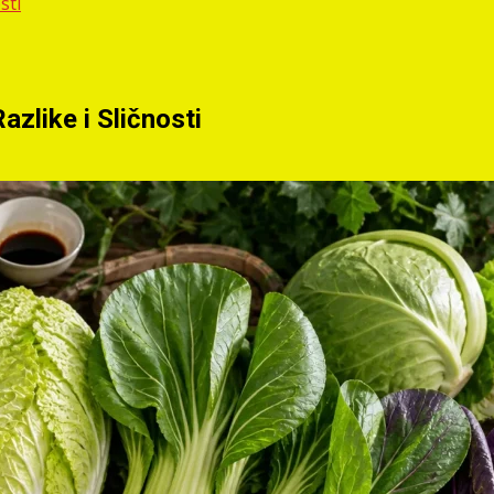
sti
azlike i Sličnosti