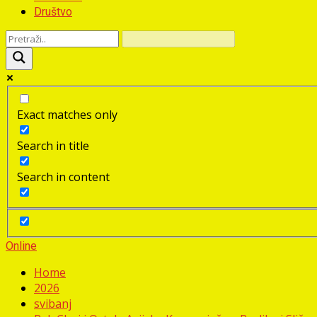
Društvo
Exact matches only
Search in title
Search in content
Online
Home
2026
svibanj