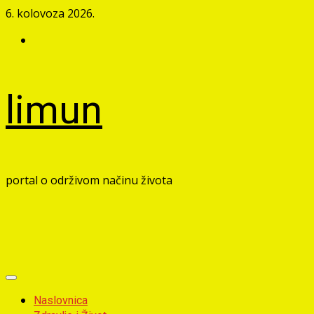
Skip
6. kolovoza 2026.
to
Facebook
content
limun
portal o održivom načinu života
Primary
Menu
Naslovnica