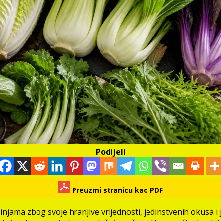
Podijeli
Preuzmi stranicu kao PDF
injama zbog svoje hranjive vrijednosti, jedinstvenih okusa 