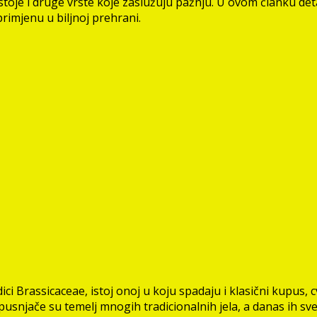
oje i druge vrste koje zaslužuju pažnju. U ovom članku detal
 primjenu u biljnoj prehrani.
i Brassicaceae, istoj onoj u koju spadaju i klasični kupus, c
kupusnjače su temelj mnogih tradicionalnih jela, a danas ih s