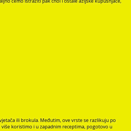
jno ćemo istražiti pak choi i ostale azijske kupusnjače,
vjetača ili brokula. Međutim, ove vrste se razlikuju po
ve više koristimo i u zapadnim receptima, pogotovo u