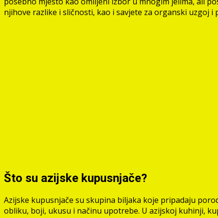
posebno mjesto kao omiljeni izbor u mnogim jelima, ali post
njihove razlike i sličnosti, kao i savjete za organski uzgoj i
Što su azijske kupusnjače?
Azijske kupusnjače su skupina biljaka koje pripadaju porodic
obliku, boji, ukusu i načinu upotrebe. U azijskoj kuhinji, 