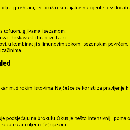
biljnoj prehrani, jer pruža esencijalne nutrijente bez dodatnih
s tofuom, gljivama i sezamom.
vao hrskavost i hranjive tvari.
sirovi, u kombinaciji s limunovim sokom i sezonskim povrćem.
i začinima.
gled
im, širokim listovima. Najčešće se koristi za pravljenje kimchi
oje podsjećaju na brokulu. Okus je nešto intenzivniji, pomalo
 sa sezamovim uljem i češnjakom.