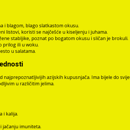
a i blagom, blago slatkastom okusu.
ni listovi, koristi se najčešće u kiseljenju i juhama.
užene stabljike, poznat po bogatom okusu i sličan je brokuli.
o prilog ili u woku.
često u salatama.
jednosti
od najprepoznatljivijih azijskih kupusnjača. Ima bijele do sv
dljivim u različitim jelima.
i kalija.
i jačanju imuniteta.