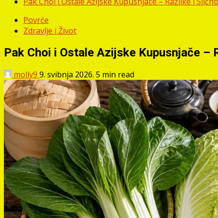
Pak Choi i Ostale Azijske Kupusnjače – Razlike i Slično
Povrće
Zdravlje i Život
Pak Choi i Ostale Azijske Kupusnjače – R
molly9
9. svibnja 2026.
5 min read