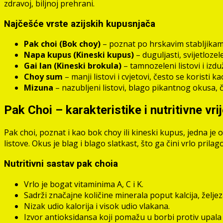
zdravoj, biljnoj prehrani.
Najčešće vrste azijskih kupusnjača
Pak choi (Bok choy)
– poznat po hrskavim stabljikam
Napa kupus (Kineski kupus)
– duguljasti, svijetlozele
Gai lan (Kineski brokula)
– tamnozeleni listovi i izd
Choy sum
– manji listovi i cvjetovi, često se koristi ka
Mizuna
– nazubljeni listovi, blago pikantnog okusa, 
Pak Choi – karakteristike i nutritivne vri
Pak choi, poznat i kao bok choy ili kineski kupus, jedna je 
listove. Okus je blag i blago slatkast, što ga čini vrlo prilago
Nutritivni sastav pak choia
Vrlo je bogat vitaminima A, C i K.
Sadrži značajne količine minerala poput kalcija, željeza 
Nizak udio kalorija i visok udio vlakana.
Izvor antioksidansa koji pomažu u borbi protiv upala 