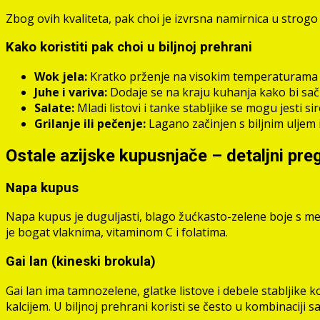
Zbog ovih kvaliteta, pak choi je izvrsna namirnica u strogo 
Kako koristiti pak choi u biljnoj prehrani
Wok jela:
Kratko prženje na visokim temperaturama 
Juhe i variva:
Dodaje se na kraju kuhanja kako bi saču
Salate:
Mladi listovi i tanke stabljike se mogu jesti 
Grilanje ili pečenje:
Lagano začinjen s biljnim uljem 
Ostale azijske kupusnjače – detaljni pre
Napa kupus
Napa kupus je duguljasti, blago žućkasto-zelene boje s mekan
je bogat vlaknima, vitaminom C i folatima.
Gai lan (kineski brokula)
Gai lan ima tamnozelene, glatke listove i debele stabljike k
kalcijem. U biljnoj prehrani koristi se često u kombinaciji