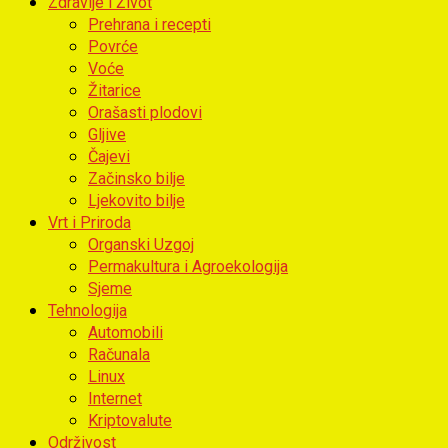
Zdravlje i Život
Prehrana i recepti
Povrće
Voće
Žitarice
Orašasti plodovi
Gljive
Čajevi
Začinsko bilje
Ljekovito bilje
Vrt i Priroda
Organski Uzgoj
Permakultura i Agroekologija
Sjeme
Tehnologija
Automobili
Računala
Linux
Internet
Kriptovalute
Održivost